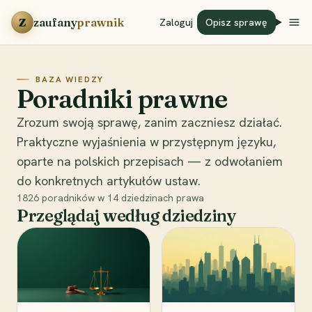
Przejdź do treści
Z
zaufany
prawnik
Zaloguj
Opisz sprawę
BAZA WIEDZY
Poradniki prawne
Zrozum swoją sprawę, zanim zaczniesz działać.
Praktyczne wyjaśnienia w przystępnym języku,
oparte na polskich przepisach — z odwołaniem
do konkretnych artykułów ustaw.
1826
poradników w
14
dziedzinach prawa
Przeglądaj według dziedziny