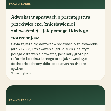
PRAWO KARNE
Adwokat w sprawach o przestępstwa
przeciwko czci (zniesławienie i
znieważenie) – jak pomaga i kiedy go
potrzebujesz
Czym zajmuje się adwokat w sprawach o zniesławienie
(art. 212 k.k.) i znieważenie (art. 216 k.k.), na czym
polega oskarżenie prywatne, jakie kary grożą po
reformie Kodeksu karnego oraz jak równolegle
dochodzić ochrony dóbr osobistych na drodze
cywilnej.
9
min czytania
PRAWO PRACY