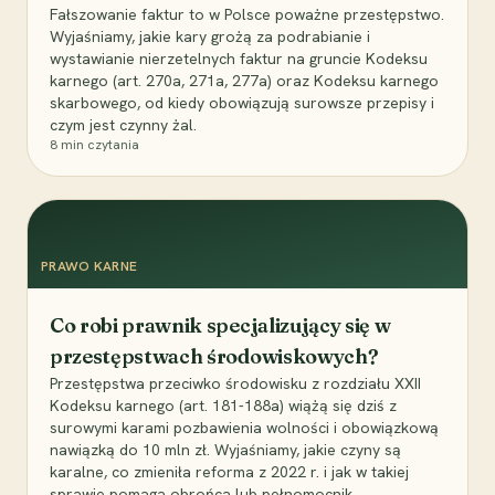
Fałszowanie faktur to w Polsce poważne przestępstwo.
Wyjaśniamy, jakie kary grożą za podrabianie i
wystawianie nierzetelnych faktur na gruncie Kodeksu
karnego (art. 270a, 271a, 277a) oraz Kodeksu karnego
skarbowego, od kiedy obowiązują surowsze przepisy i
czym jest czynny żal.
8
min czytania
PRAWO KARNE
Co robi prawnik specjalizujący się w
przestępstwach środowiskowych?
Przestępstwa przeciwko środowisku z rozdziału XXII
Kodeksu karnego (art. 181-188a) wiążą się dziś z
surowymi karami pozbawienia wolności i obowiązkową
nawiązką do 10 mln zł. Wyjaśniamy, jakie czyny są
karalne, co zmieniła reforma z 2022 r. i jak w takiej
sprawie pomaga obrońca lub pełnomocnik.