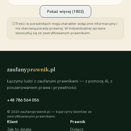
Pokaż więcej (
1802
)
ⓘ
Treści w poradnikach mają charakter wyłącznie informacyjny i
nie stanowią porady prawnej. W indywidualnej sprawie
skonsultuj się ze zweryfikowanym prawnikiem.
zaufany
prawnik
.pl
Łączymy ludzi z zaufanymi prawnikami — z pomocą AI, z
poszanowaniem prawa i prywatności.
+48 786 564 056
©
2026
zaufanyprawnik.pl — kojarzymy klientów ze
zweryfikowanymi prawnikami.
Klient
Prawnik
Jak to działa
Dołącz