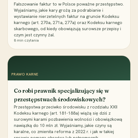
Fałszowanie faktur to w Polsce poważne przestępstwo.
Wyjaśniamy, jakie kary grożą za podrabianie i
wystawianie nierzetelnych faktur na gruncie Kodeksu
karnego (art. 270a, 271a, 277a) oraz Kodeksu karnego
skarbowego, od kiedy obowiązują surowsze przepisy i
czym jest czynny żal.
8
min czytania
PRAWO KARNE
Co robi prawnik specjalizujący się w
przestępstwach środowiskowych?
Przestępstwa przeciwko środowisku z rozdziału XXII
Kodeksu karnego (art. 181-188a) wiążą się dziś z
surowymi karami pozbawienia wolności i obowiązkową
nawiązką do 10 mln zł. Wyjaśniamy, jakie czyny są
karalne, co zmieniła reforma z 2022 r. i jak w takiej
sprawie pomaga obrońca lub pełnomocnik.