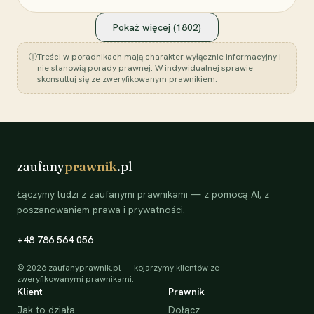
Pokaż więcej (
1802
)
ⓘ
Treści w poradnikach mają charakter wyłącznie informacyjny i
nie stanowią porady prawnej. W indywidualnej sprawie
skonsultuj się ze zweryfikowanym prawnikiem.
zaufany
prawnik
.pl
Łączymy ludzi z zaufanymi prawnikami — z pomocą AI, z
poszanowaniem prawa i prywatności.
+48 786 564 056
©
2026
zaufanyprawnik.pl — kojarzymy klientów ze
zweryfikowanymi prawnikami.
Klient
Prawnik
Jak to działa
Dołącz