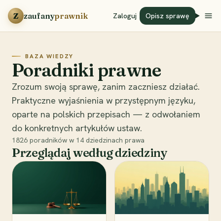
Przejdź do treści
Z
zaufany
prawnik
Zaloguj
Opisz sprawę
BAZA WIEDZY
Poradniki prawne
Zrozum swoją sprawę, zanim zaczniesz działać.
Praktyczne wyjaśnienia w przystępnym języku,
oparte na polskich przepisach — z odwołaniem
do konkretnych artykułów ustaw.
1826
poradników w
14
dziedzinach prawa
Przeglądaj według dziedziny