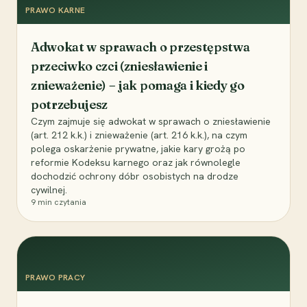
PRAWO KARNE
Adwokat w sprawach o przestępstwa
przeciwko czci (zniesławienie i
znieważenie) – jak pomaga i kiedy go
potrzebujesz
Czym zajmuje się adwokat w sprawach o zniesławienie
(art. 212 k.k.) i znieważenie (art. 216 k.k.), na czym
polega oskarżenie prywatne, jakie kary grożą po
reformie Kodeksu karnego oraz jak równolegle
dochodzić ochrony dóbr osobistych na drodze
cywilnej.
9
min czytania
PRAWO PRACY