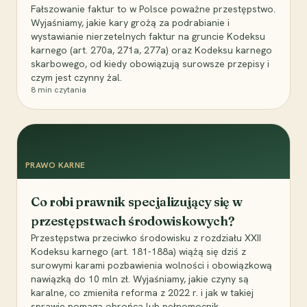
Fałszowanie faktur to w Polsce poważne przestępstwo.
Wyjaśniamy, jakie kary grożą za podrabianie i
wystawianie nierzetelnych faktur na gruncie Kodeksu
karnego (art. 270a, 271a, 277a) oraz Kodeksu karnego
skarbowego, od kiedy obowiązują surowsze przepisy i
czym jest czynny żal.
8
min czytania
PRAWO KARNE
Co robi prawnik specjalizujący się w
przestępstwach środowiskowych?
Przestępstwa przeciwko środowisku z rozdziału XXII
Kodeksu karnego (art. 181-188a) wiążą się dziś z
surowymi karami pozbawienia wolności i obowiązkową
nawiązką do 10 mln zł. Wyjaśniamy, jakie czyny są
karalne, co zmieniła reforma z 2022 r. i jak w takiej
sprawie pomaga obrońca lub pełnomocnik.