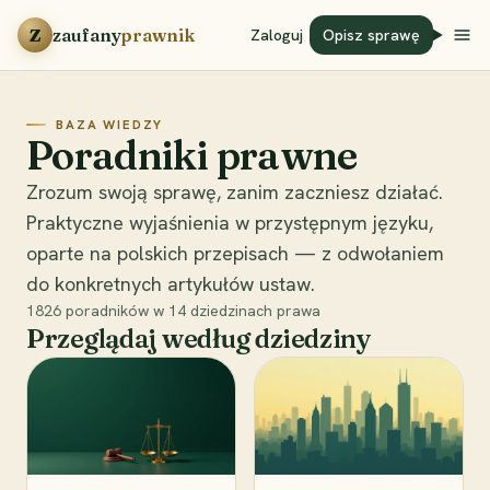
Przejdź do treści
Z
zaufany
prawnik
Zaloguj
Opisz sprawę
BAZA WIEDZY
Poradniki prawne
Zrozum swoją sprawę, zanim zaczniesz działać.
Praktyczne wyjaśnienia w przystępnym języku,
oparte na polskich przepisach — z odwołaniem
do konkretnych artykułów ustaw.
1826
poradników w
14
dziedzinach prawa
Przeglądaj według dziedziny