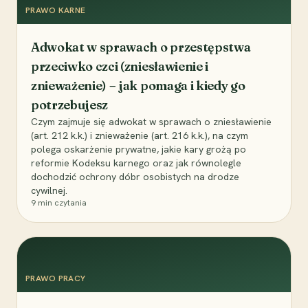
PRAWO KARNE
Adwokat w sprawach o przestępstwa
przeciwko czci (zniesławienie i
znieważenie) – jak pomaga i kiedy go
potrzebujesz
Czym zajmuje się adwokat w sprawach o zniesławienie
(art. 212 k.k.) i znieważenie (art. 216 k.k.), na czym
polega oskarżenie prywatne, jakie kary grożą po
reformie Kodeksu karnego oraz jak równolegle
dochodzić ochrony dóbr osobistych na drodze
cywilnej.
9
min czytania
PRAWO PRACY