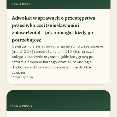
PRAWO KARNE
Adwokat w sprawach o przestępstwa
przeciwko czci (zniesławienie i
znieważenie) – jak pomaga i kiedy go
potrzebujesz
Czym zajmuje się adwokat w sprawach o zniesławienie
(art. 212 k.k.) i znieważenie (art. 216 k.k.), na czym
polega oskarżenie prywatne, jakie kary grożą po
reformie Kodeksu karnego oraz jak równolegle
dochodzić ochrony dóbr osobistych na drodze
cywilnej.
9
min czytania
PRAWO PRACY