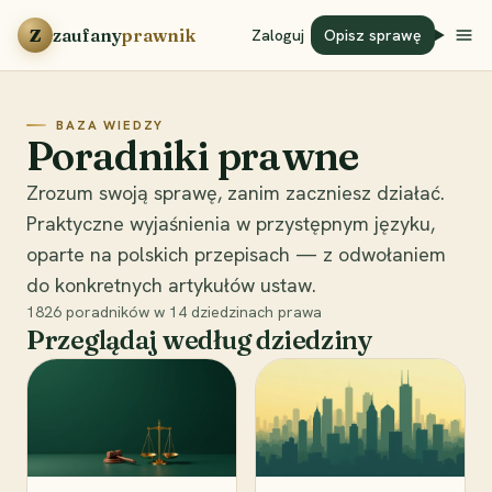
Przejdź do treści
Z
zaufany
prawnik
Zaloguj
Opisz sprawę
BAZA WIEDZY
Poradniki prawne
Zrozum swoją sprawę, zanim zaczniesz działać.
Praktyczne wyjaśnienia w przystępnym języku,
oparte na polskich przepisach — z odwołaniem
do konkretnych artykułów ustaw.
1826
poradników w
14
dziedzinach prawa
Przeglądaj według dziedziny