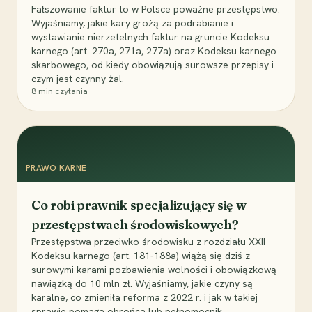
Fałszowanie faktur to w Polsce poważne przestępstwo.
Wyjaśniamy, jakie kary grożą za podrabianie i
wystawianie nierzetelnych faktur na gruncie Kodeksu
karnego (art. 270a, 271a, 277a) oraz Kodeksu karnego
skarbowego, od kiedy obowiązują surowsze przepisy i
czym jest czynny żal.
8
min czytania
PRAWO KARNE
Co robi prawnik specjalizujący się w
przestępstwach środowiskowych?
Przestępstwa przeciwko środowisku z rozdziału XXII
Kodeksu karnego (art. 181-188a) wiążą się dziś z
surowymi karami pozbawienia wolności i obowiązkową
nawiązką do 10 mln zł. Wyjaśniamy, jakie czyny są
karalne, co zmieniła reforma z 2022 r. i jak w takiej
sprawie pomaga obrońca lub pełnomocnik.