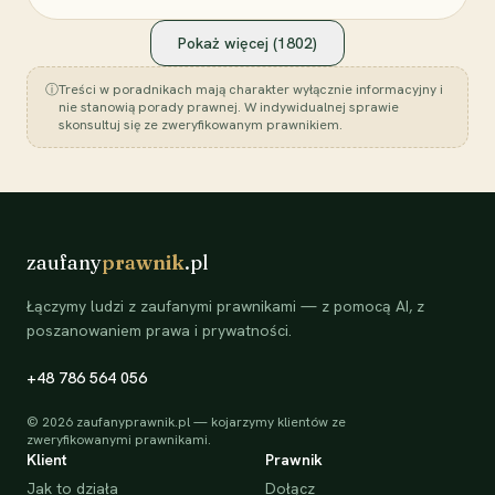
Pokaż więcej (
1802
)
ⓘ
Treści w poradnikach mają charakter wyłącznie informacyjny i
nie stanowią porady prawnej. W indywidualnej sprawie
skonsultuj się ze zweryfikowanym prawnikiem.
zaufany
prawnik
.pl
Łączymy ludzi z zaufanymi prawnikami — z pomocą AI, z
poszanowaniem prawa i prywatności.
+48 786 564 056
©
2026
zaufanyprawnik.pl — kojarzymy klientów ze
zweryfikowanymi prawnikami.
Klient
Prawnik
Jak to działa
Dołącz