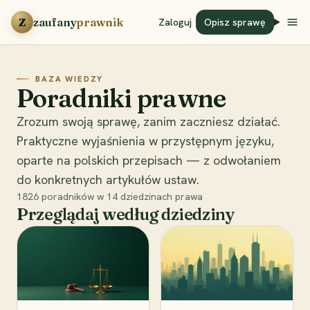
Przejdź do treści
Z
zaufany
prawnik
Zaloguj
Opisz sprawę
BAZA WIEDZY
Poradniki prawne
Zrozum swoją sprawę, zanim zaczniesz działać.
Praktyczne wyjaśnienia w przystępnym języku,
oparte na polskich przepisach — z odwołaniem
do konkretnych artykułów ustaw.
1826
poradników w
14
dziedzinach prawa
Przeglądaj według dziedziny