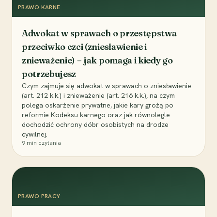
PRAWO KARNE
Adwokat w sprawach o przestępstwa
przeciwko czci (zniesławienie i
znieważenie) – jak pomaga i kiedy go
potrzebujesz
Czym zajmuje się adwokat w sprawach o zniesławienie
(art. 212 k.k.) i znieważenie (art. 216 k.k.), na czym
polega oskarżenie prywatne, jakie kary grożą po
reformie Kodeksu karnego oraz jak równolegle
dochodzić ochrony dóbr osobistych na drodze
cywilnej.
9
min czytania
PRAWO PRACY