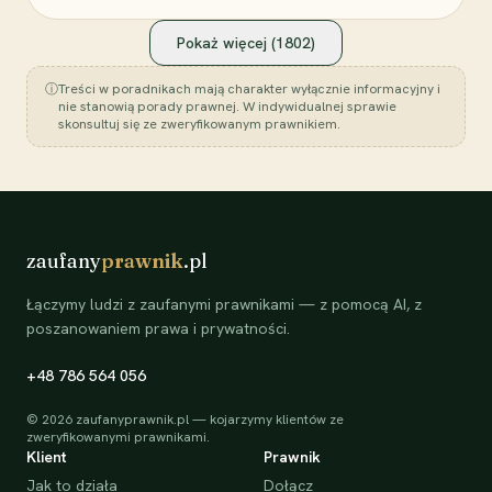
Pokaż więcej (
1802
)
ⓘ
Treści w poradnikach mają charakter wyłącznie informacyjny i
nie stanowią porady prawnej. W indywidualnej sprawie
skonsultuj się ze zweryfikowanym prawnikiem.
zaufany
prawnik
.pl
Łączymy ludzi z zaufanymi prawnikami — z pomocą AI, z
poszanowaniem prawa i prywatności.
+48 786 564 056
©
2026
zaufanyprawnik.pl — kojarzymy klientów ze
zweryfikowanymi prawnikami.
Klient
Prawnik
Jak to działa
Dołącz