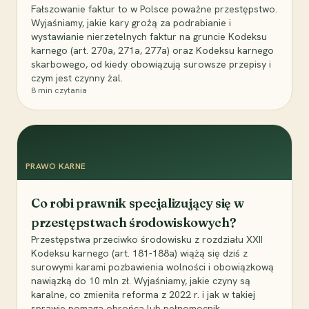
Fałszowanie faktur to w Polsce poważne przestępstwo.
Wyjaśniamy, jakie kary grożą za podrabianie i
wystawianie nierzetelnych faktur na gruncie Kodeksu
karnego (art. 270a, 271a, 277a) oraz Kodeksu karnego
skarbowego, od kiedy obowiązują surowsze przepisy i
czym jest czynny żal.
8
min czytania
PRAWO KARNE
Co robi prawnik specjalizujący się w
przestępstwach środowiskowych?
Przestępstwa przeciwko środowisku z rozdziału XXII
Kodeksu karnego (art. 181-188a) wiążą się dziś z
surowymi karami pozbawienia wolności i obowiązkową
nawiązką do 10 mln zł. Wyjaśniamy, jakie czyny są
karalne, co zmieniła reforma z 2022 r. i jak w takiej
sprawie pomaga obrońca lub pełnomocnik.