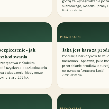
grożą za wynagrodzenie poz
skarbowego, Kodeksu pracy i
8
min czytania
PRAWO KARNE
ezpieczenie - jak
Jaka jest kara za pro
Produkcja narkotyków to w Po
odszkodowania
narkomanii. Sprawdź, jakie ka
przestępstwa z Kodeksu
przerabianie środków odurza
wość uzyskania odszkodowania
co oznacza "znaczna ilość".
aca świadczenie, kiedy może
7
min czytania
ne z art. 298 k.k.
PRAWO KARNE