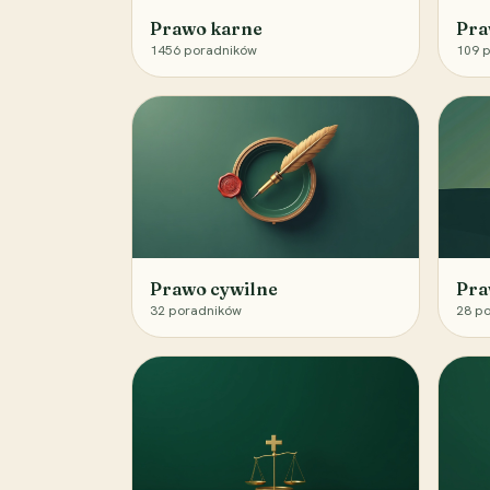
Prawo karne
Pra
1456
poradników
109
p
Prawo cywilne
Pra
32
poradników
28
po