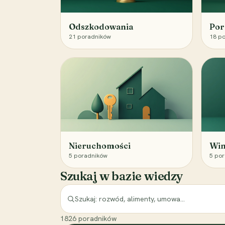
Odszkodowania
Por
21
poradników
18
po
Nieruchomości
Win
5
poradników
5
por
Szukaj w bazie wiedzy
1826
poradników