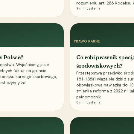
rozumieniu art. 286 Kodeksu 
9
min czytania
PRAWO KARNE
 w Polsce?
Co robi prawnik specj
ępstwo. Wyjaśniamy, jakie
środowiskowych?
elnych faktur na gruncie
Przestępstwa przeciwko środo
 Kodeksu karnego skarbowego,
181-188a) wiążą się dziś z su
est czynny żal.
obowiązkową nawiązką do 10 m
zmieniła reforma z 2022 r. i 
pełnomocnik.
8
min czytania