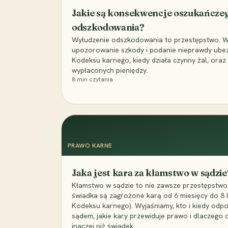
Jakie są konsekwencje oszukańcze
odszkodowania?
Wyłudzenie odszkodowania to przestępstwo. Wyj
upozorowanie szkody i podanie nieprawdy ubezpi
Kodeksu karnego, kiedy działa czynny żal, ora
wypłaconych pieniędzy.
8
min czytania
PRAWO KARNE
Jaka jest kara za kłamstwo w sądzie
Kłamstwo w sądzie to nie zawsze przestępstwo,
świadka są zagrożone karą od 6 miesięcy do 8 la
Kodeksu karnego). Wyjaśniamy, kto i kiedy odp
sądem, jakie kary przewiduje prawo i dlaczego
inaczej niż świadek.