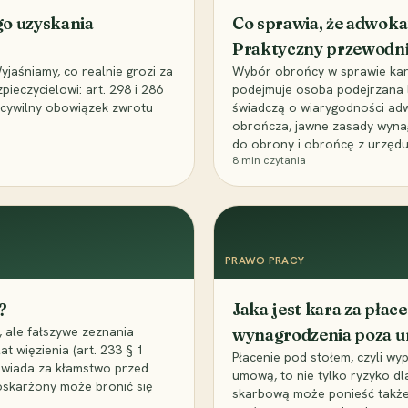
go uzyskania
Co sprawia, że adwoka
Praktyczny przewodn
aśniamy, co realnie grozi za
Wybór obrońcy w sprawie karne
eczycielowi: art. 298 i 286
podejmuje osoba podejrzana l
z cywilny obowiązek zwrotu
świadczą o wiarygodności ad
obrończa, jawne zasady wyna
do obrony i obrońcę z urzędu
8
min czytania
PRAWO PRACY
?
Jaka jest kara za pła
 ale fałszywe zeznania
wynagrodzenia poza 
t więzienia (art. 233 § 1
Płacenie pod stołem, czyli wyp
owiada za kłamstwo przed
umową, to nie tylko ryzyko d
 oskarżony może bronić się
skarbową może ponieść także 