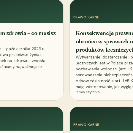
PRAWO KARNE
m zdrowia – co musisz
Konsekwencje prawne 
obrońca w sprawach o
1 października 2023 r.,
produktów leczniczyc
stwa przeciwko życiu i
Wytwarzanie, dostarczanie i
bek na zdrowiu i zniosła
leczniczych jest w Polsce pr
aśniamy najważniejsze
pozbawienia wolności (art. 1
sprowadzenia niebezpieczeńst
odpowiedzialność z art. 165 
mają zastosowanie, jak wyglą
9
min czytania
PRAWO KARNE