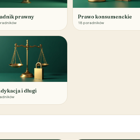
adnik prawny
Prawo konsumenckie
radników
18
poradników
dykacja i długi
adników