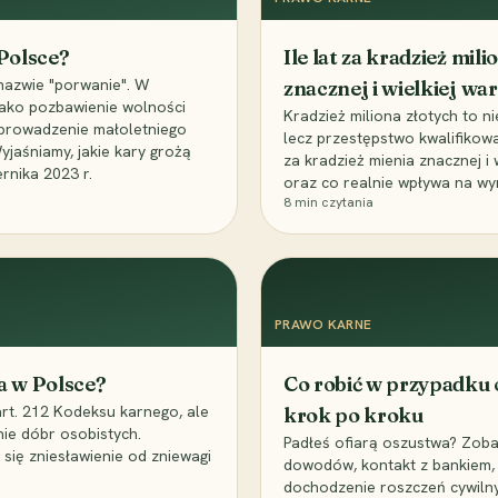
 Polsce?
Ile lat za kradzież mil
nazwie "porwanie". W
znacznej i wielkiej war
 jako pozbawienie wolności
Kradzież miliona złotych to n
, uprowadzenie małoletniego
lecz przestępstwo kwalifikowa
Wyjaśniamy, jakie kary grożą
za kradzież mienia znacznej i
rnika 2023 r.
oraz co realnie wpływa na wy
8
min czytania
PRAWO KARNE
a w Polsce?
Co robić w przypadku
art. 212 Kodeksu karnego, ale
krok po kroku
nie dóbr osobistych.
Padłeś ofiarą oszustwa? Zobac
 się zniesławienie od zniewagi
dowodów, kontakt z bankiem, 
dochodzenie roszczeń cywilny