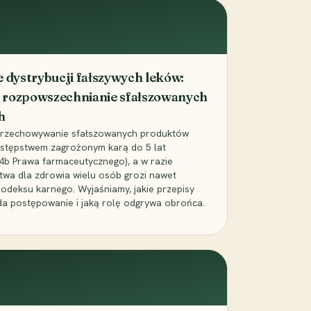
dystrybucji fałszywych leków:
 rozpowszechnianie sfałszowanych
h
 przechowywanie sfałszowanych produktów
zestępstwem zagrożonym karą do 5 lat
24b Prawa farmaceutycznego), a w razie
wa dla zdrowia wielu osób grozi nawet
Kodeksu karnego. Wyjaśniamy, jakie przepisy
da postępowanie i jaką rolę odgrywa obrońca.