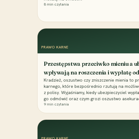
8
min czytania
PRAWO KARNE
Przestępstwa przeciwko mieniu a ub
wpływają na roszczenia i wypłatę 
Kradzież, oszustwo czy zniszczenie mienia to 
karnego, które bezpośrednio rzutują na możli
z polisy. Wyjaśniamy, kiedy ubezpieczyciel wypł
go odmówić oraz czym grozi oszustwo asekuracyj
9
min czytania
PRAWO KARNE