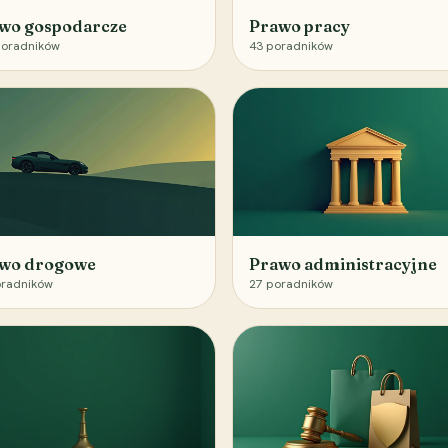
wo gospodarcze
Prawo pracy
oradników
43
poradników
wo drogowe
Prawo administracyjne
radników
27
poradników