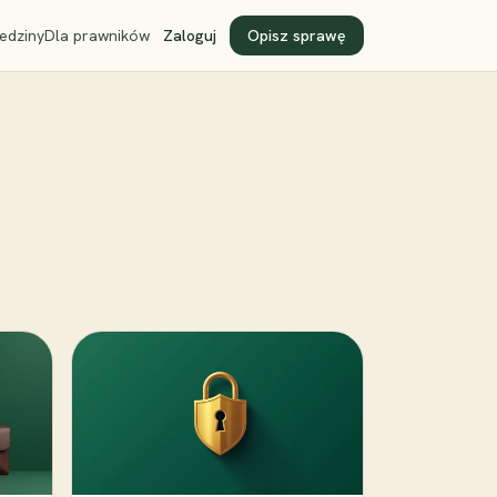
edziny
Dla prawników
Zaloguj
Opisz sprawę