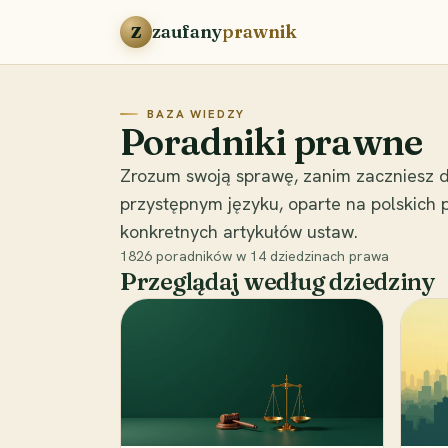
Przejdź do treści
zaufany
prawnik
Z
BAZA WIEDZY
Poradniki prawne
Zrozum swoją sprawę, zanim zaczniesz d
przystępnym języku, oparte na polskich
konkretnych artykułów ustaw.
1826
poradników w
14
dziedzinach prawa
Przeglądaj według dziedziny