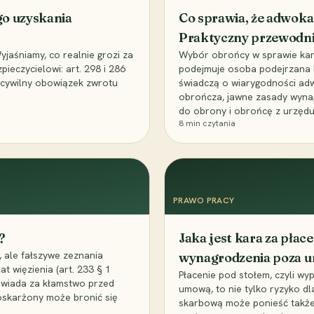
go uzyskania
Co sprawia, że adwoka
Praktyczny przewodn
aśniamy, co realnie grozi za
Wybór obrońcy w sprawie karne
eczycielowi: art. 298 i 286
podejmuje osoba podejrzana l
z cywilny obowiązek zwrotu
świadczą o wiarygodności ad
obrończa, jawne zasady wyna
do obrony i obrońcę z urzędu
8
min czytania
PRAWO PRACY
?
Jaka jest kara za pła
 ale fałszywe zeznania
wynagrodzenia poza 
t więzienia (art. 233 § 1
Płacenie pod stołem, czyli wyp
owiada za kłamstwo przed
umową, to nie tylko ryzyko d
 oskarżony może bronić się
skarbową może ponieść także 