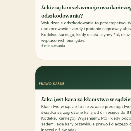
Jakie są konsekwencje oszukańcze
odszkodowania?
Wyłudzenie odszkodowania to przestępstwo. Wyj
upozorowanie szkody i podanie nieprawdy ubezpi
Kodeksu karnego, kiedy działa czynny żal, ora
wypłaconych pieniędzy.
8
min czytania
PRAWO KARNE
Jaka jest kara za kłamstwo w sądzie
Kłamstwo w sądzie to nie zawsze przestępstwo,
świadka są zagrożone karą od 6 miesięcy do 8 la
Kodeksu karnego). Wyjaśniamy, kto i kiedy odp
sądem, jakie kary przewiduje prawo i dlaczego
inaczej niż świadek.