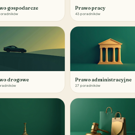
wo gospodarcze
Prawo pracy
oradników
43
poradników
wo drogowe
Prawo administracyjne
radników
27
poradników