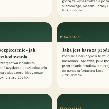
grożą za wynagrodzenie poz
skarbowego, Kodeksu pracy i
8
min czytania
PRAWO KARNE
ezpieczenie - jak
Jaka jest kara za pro
Produkcja narkotyków to w Po
odszkodowania
narkomanii. Sprawdź, jakie ka
przestępstwa z Kodeksu
przerabianie środków odurza
wość uzyskania odszkodowania
co oznacza "znaczna ilość".
aca świadczenie, kiedy może
7
min czytania
ne z art. 298 k.k.
PRAWO KARNE