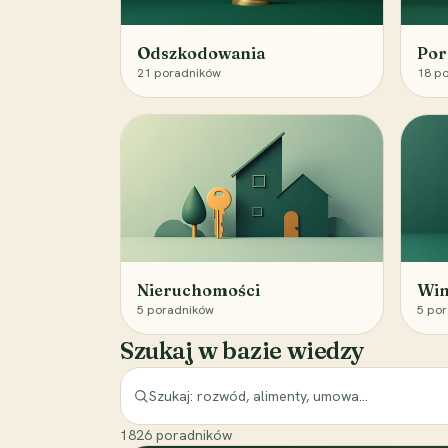
Odszkodowania
Por
21
poradników
18
po
Nieruchomości
Win
5
poradników
5
por
Szukaj w bazie wiedzy
1826
poradników