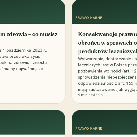
PRAWO KARNE
m zdrowia – co musisz
Konsekwencje prawne 
obrońca w sprawach o
1 października 2023 r.,
produktów leczniczyc
stwa przeciwko życiu i
Wytwarzanie, dostarczanie i
bek na zdrowiu i zniosła
leczniczych jest w Polsce pr
aśniamy najważniejsze
pozbawienia wolności (art. 1
sprowadzenia niebezpieczeńst
odpowiedzialność z art. 165 
mają zastosowanie, jak wyglą
9
min czytania
PRAWO KARNE