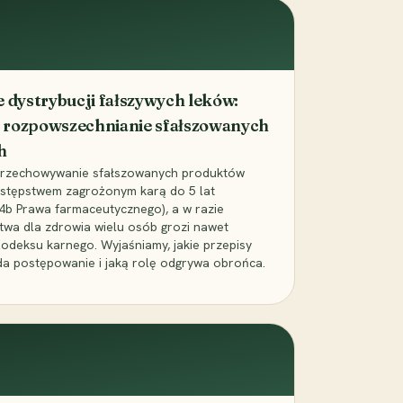
dystrybucji fałszywych leków:
 rozpowszechnianie sfałszowanych
h
 przechowywanie sfałszowanych produktów
zestępstwem zagrożonym karą do 5 lat
24b Prawa farmaceutycznego), a w razie
wa dla zdrowia wielu osób grozi nawet
Kodeksu karnego. Wyjaśniamy, jakie przepisy
da postępowanie i jaką rolę odgrywa obrońca.