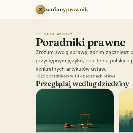
Przejdź do treści
zaufany
prawnik
Z
BAZA WIEDZY
Poradniki prawne
Zrozum swoją sprawę, zanim zaczniesz d
przystępnym języku, oparte na polskich
konkretnych artykułów ustaw.
1826
poradników w
14
dziedzinach prawa
Przeglądaj według dziedziny