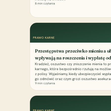
8
min czytania
PRAWO KARNE
Przestępstwa przeciwko mieniu a ub
wpływają na roszczenia i wypłatę 
Kradzież, oszustwo czy zniszczenie mienia to 
karnego, które bezpośrednio rzutują na możli
z polisy. Wyjaśniamy, kiedy ubezpieczyciel wypł
go odmówić oraz czym grozi oszustwo asekuracyj
9
min czytania
PRAWO KARNE