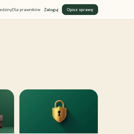
edziny
Dla prawników
Zaloguj
Opisz sprawę