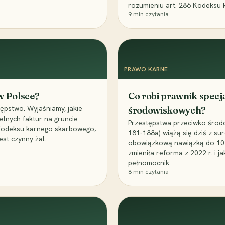
rozumieniu art. 286 Kodeksu 
9
min czytania
PRAWO KARNE
 w Polsce?
Co robi prawnik specj
ępstwo. Wyjaśniamy, jakie
środowiskowych?
elnych faktur na gruncie
Przestępstwa przeciwko środo
 Kodeksu karnego skarbowego,
181-188a) wiążą się dziś z su
est czynny żal.
obowiązkową nawiązką do 10 m
zmieniła reforma z 2022 r. i 
pełnomocnik.
8
min czytania