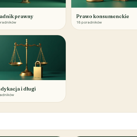
adnik prawny
Prawo konsumenckie
radników
18
poradników
dykacja i długi
adników