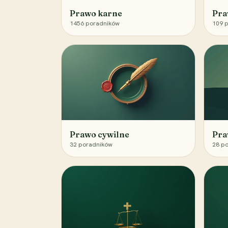
Prawo karne
Pra
1456
poradników
109
p
Prawo cywilne
Pra
32
poradników
28
po