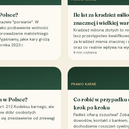
 Polsce?
Ile lat za kradzież mil
nazwie "porwanie". W
znacznej i wielkiej war
 jako pozbawienie wolności
Kradzież miliona złotych to n
, uprowadzenie małoletniego
lecz przestępstwo kwalifikowa
Wyjaśniamy, jakie kary grożą
za kradzież mienia znacznej i
rnika 2023 r.
oraz co realnie wpływa na wy
8
min czytania
PRAWO KARNE
a w Polsce?
Co robić w przypadku
art. 212 Kodeksu karnego, ale
krok po kroku
nie dóbr osobistych.
Padłeś ofiarą oszustwa? Zobac
 się zniesławienie od zniewagi
dowodów, kontakt z bankiem, 
dochodzenie roszczeń cywilny