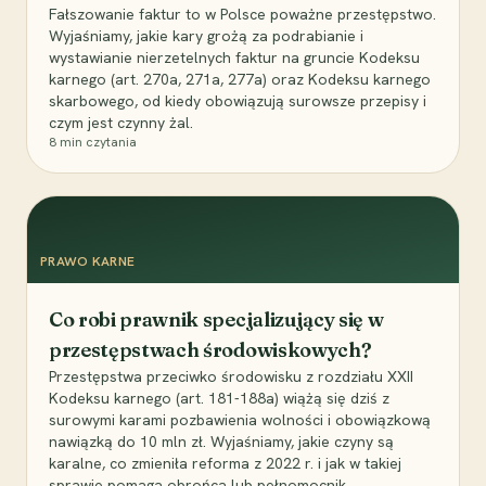
Fałszowanie faktur to w Polsce poważne przestępstwo.
Wyjaśniamy, jakie kary grożą za podrabianie i
wystawianie nierzetelnych faktur na gruncie Kodeksu
karnego (art. 270a, 271a, 277a) oraz Kodeksu karnego
skarbowego, od kiedy obowiązują surowsze przepisy i
czym jest czynny żal.
8
min czytania
PRAWO KARNE
Co robi prawnik specjalizujący się w
przestępstwach środowiskowych?
Przestępstwa przeciwko środowisku z rozdziału XXII
Kodeksu karnego (art. 181-188a) wiążą się dziś z
surowymi karami pozbawienia wolności i obowiązkową
nawiązką do 10 mln zł. Wyjaśniamy, jakie czyny są
karalne, co zmieniła reforma z 2022 r. i jak w takiej
sprawie pomaga obrońca lub pełnomocnik.