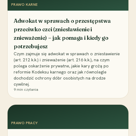
PRAWO KARNE
Adwokat w sprawach o przestępstwa
przeciwko czci (zniesławienie i
znieważenie) – jak pomaga i kiedy go
potrzebujesz
Czym zajmuje się adwokat w sprawach o zniesławienie
(art. 212 k.k.) i znieważenie (art. 216 k.k.), na czym
polega oskarżenie prywatne, jakie kary grożą po
reformie Kodeksu karnego oraz jak równolegle
dochodzić ochrony dóbr osobistych na drodze
cywilnej.
9
min czytania
PRAWO PRACY