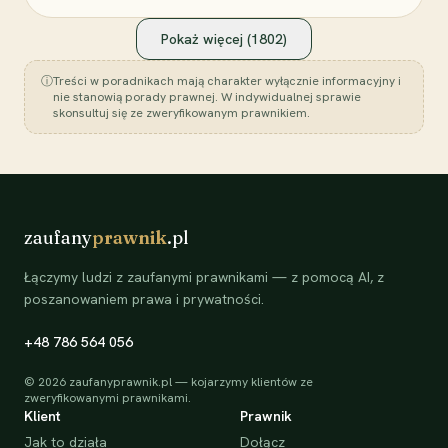
Pokaż więcej (
1802
)
ⓘ
Treści w poradnikach mają charakter wyłącznie informacyjny i
nie stanowią porady prawnej. W indywidualnej sprawie
skonsultuj się ze zweryfikowanym prawnikiem.
zaufany
prawnik
.pl
Łączymy ludzi z zaufanymi prawnikami — z pomocą AI, z
poszanowaniem prawa i prywatności.
+48 786 564 056
©
2026
zaufanyprawnik.pl — kojarzymy klientów ze
zweryfikowanymi prawnikami.
Klient
Prawnik
Jak to działa
Dołącz