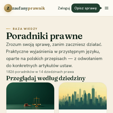
Przejdź do treści
Z
zaufany
prawnik
Zaloguj
Opisz sprawę
BAZA WIEDZY
Poradniki prawne
Zrozum swoją sprawę, zanim zaczniesz działać.
Praktyczne wyjaśnienia w przystępnym języku,
oparte na polskich przepisach — z odwołaniem
do konkretnych artykułów ustaw.
1826
poradników w
14
dziedzinach prawa
Przeglądaj według dziedziny