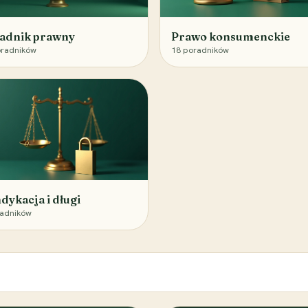
adnik prawny
Prawo konsumenckie
radników
18
poradników
dykacja i długi
adników