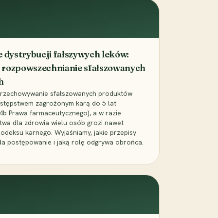
dystrybucji fałszywych leków:
 rozpowszechnianie sfałszowanych
h
 przechowywanie sfałszowanych produktów
zestępstwem zagrożonym karą do 5 lat
24b Prawa farmaceutycznego), a w razie
wa dla zdrowia wielu osób grozi nawet
Kodeksu karnego. Wyjaśniamy, jakie przepisy
da postępowanie i jaką rolę odgrywa obrońca.