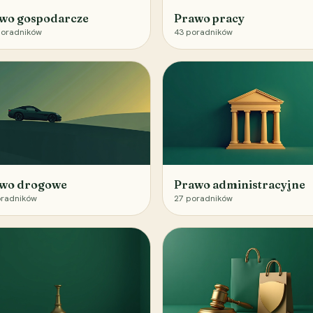
wo gospodarcze
Prawo pracy
oradników
43
poradników
wo drogowe
Prawo administracyjne
radników
27
poradników