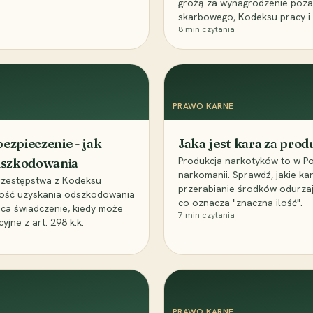
grożą za wynagrodzenie poz
skarbowego, Kodeksu pracy i
8
min czytania
PRAWO KARNE
ezpieczenie - jak
Jaka jest kara za pro
Produkcja narkotyków to w Po
odszkodowania
narkomanii. Sprawdź, jakie ka
przestępstwa z Kodeksu
przerabianie środków odurza
wość uzyskania odszkodowania
co oznacza "znaczna ilość".
aca świadczenie, kiedy może
7
min czytania
ne z art. 298 k.k.
PRAWO KARNE