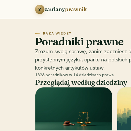
Przejdź do treści
zaufany
prawnik
Z
BAZA WIEDZY
Poradniki prawne
Zrozum swoją sprawę, zanim zaczniesz d
przystępnym języku, oparte na polskich
konkretnych artykułów ustaw.
1826
poradników w
14
dziedzinach prawa
Przeglądaj według dziedziny