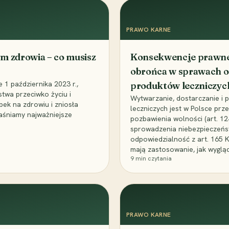
PRAWO KARNE
m zdrowia – co musisz
Konsekwencje prawne 
obrońca w sprawach o
1 października 2023 r.,
produktów leczniczyc
stwa przeciwko życiu i
Wytwarzanie, dostarczanie i
bek na zdrowiu i zniosła
leczniczych jest w Polsce pr
aśniamy najważniejsze
pozbawienia wolności (art. 1
sprowadzenia niebezpieczeńst
odpowiedzialność z art. 165 
mają zastosowanie, jak wyglą
9
min czytania
PRAWO KARNE