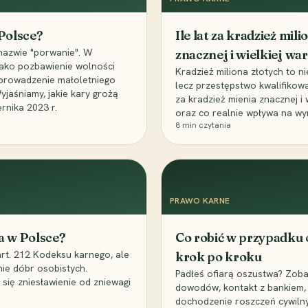
 Polsce?
Ile lat za kradzież mil
nazwie "porwanie". W
znacznej i wielkiej war
 jako pozbawienie wolności
Kradzież miliona złotych to n
, uprowadzenie małoletniego
lecz przestępstwo kwalifikowa
Wyjaśniamy, jakie kary grożą
za kradzież mienia znacznej i
rnika 2023 r.
oraz co realnie wpływa na wy
8
min czytania
PRAWO KARNE
a w Polsce?
Co robić w przypadku
art. 212 Kodeksu karnego, ale
krok po kroku
nie dóbr osobistych.
Padłeś ofiarą oszustwa? Zobac
 się zniesławienie od zniewagi
dowodów, kontakt z bankiem, 
dochodzenie roszczeń cywilny