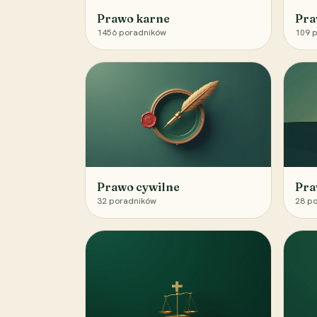
Prawo karne
Pra
1456
poradników
109
p
Prawo cywilne
Pra
32
poradników
28
po