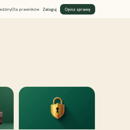
edziny
Dla prawników
Zaloguj
Opisz sprawę