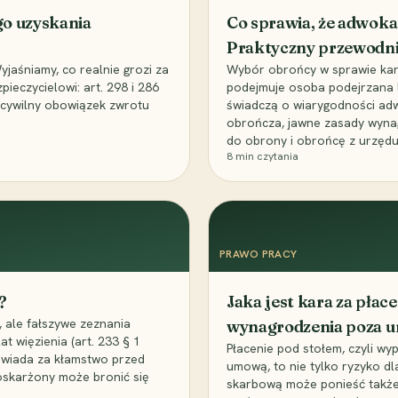
go uzyskania
Co sprawia, że adwoka
Praktyczny przewodn
aśniamy, co realnie grozi za
Wybór obrońcy w sprawie karne
eczycielowi: art. 298 i 286
podejmuje osoba podejrzana l
z cywilny obowiązek zwrotu
świadczą o wiarygodności ad
obrończa, jawne zasady wyna
do obrony i obrońcę z urzędu
8
min czytania
PRAWO PRACY
?
Jaka jest kara za pła
 ale fałszywe zeznania
wynagrodzenia poza 
t więzienia (art. 233 § 1
Płacenie pod stołem, czyli wyp
owiada za kłamstwo przed
umową, to nie tylko ryzyko d
 oskarżony może bronić się
skarbową może ponieść także 