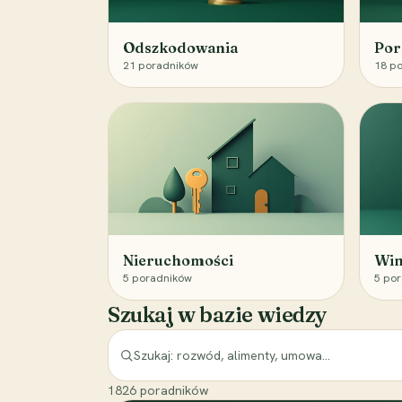
Odszkodowania
Por
21
poradników
18
po
Nieruchomości
Win
5
poradników
5
por
Szukaj w bazie wiedzy
1826
poradników