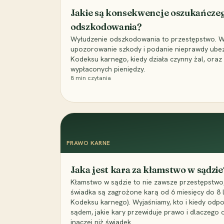
Jakie są konsekwencje oszukańcze
odszkodowania?
Wyłudzenie odszkodowania to przestępstwo. Wyj
upozorowanie szkody i podanie nieprawdy ubezpi
Kodeksu karnego, kiedy działa czynny żal, ora
wypłaconych pieniędzy.
8
min czytania
PRAWO KARNE
Jaka jest kara za kłamstwo w sądzie
Kłamstwo w sądzie to nie zawsze przestępstwo,
świadka są zagrożone karą od 6 miesięcy do 8 la
Kodeksu karnego). Wyjaśniamy, kto i kiedy odp
sądem, jakie kary przewiduje prawo i dlaczego
inaczej niż świadek.