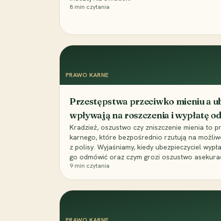
8
min czytania
PRAWO KARNE
Przestępstwa przeciwko mieniu a ub
wpływają na roszczenia i wypłatę 
Kradzież, oszustwo czy zniszczenie mienia to 
karnego, które bezpośrednio rzutują na możli
z polisy. Wyjaśniamy, kiedy ubezpieczyciel wypł
go odmówić oraz czym grozi oszustwo asekuracyj
9
min czytania
PRAWO KARNE