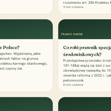
rozumieniu art. 286 Kodeksu 
9
min czytania
PRAWO KARNE
 w Polsce?
Co robi prawnik specj
ępstwo. Wyjaśniamy, jakie
środowiskowych?
elnych faktur na gruncie
Przestępstwa przeciwko środo
 Kodeksu karnego skarbowego,
181-188a) wiążą się dziś z su
est czynny żal.
obowiązkową nawiązką do 10 m
zmieniła reforma z 2022 r. i 
pełnomocnik.
8
min czytania