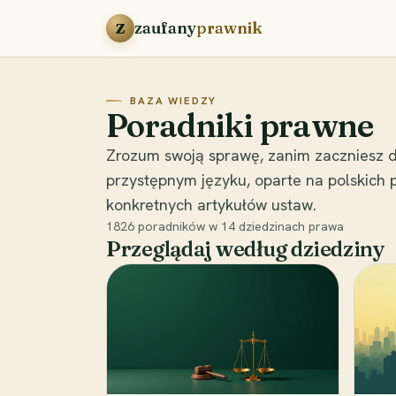
Przejdź do treści
zaufany
prawnik
Z
BAZA WIEDZY
Poradniki prawne
Zrozum swoją sprawę, zanim zaczniesz d
przystępnym języku, oparte na polskich
konkretnych artykułów ustaw.
1826
poradników w
14
dziedzinach prawa
Przeglądaj według dziedziny