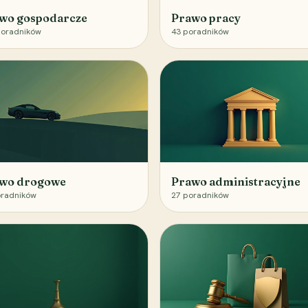
wo gospodarcze
Prawo pracy
oradników
43
poradników
wo drogowe
Prawo administracyjne
radników
27
poradników