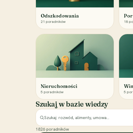
Odszkodowania
Por
21
poradników
18
po
Nieruchomości
Win
5
poradników
5
por
Szukaj w bazie wiedzy
1826
poradników