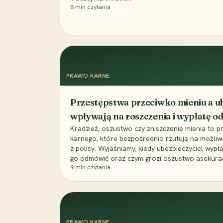
8
min czytania
PRAWO KARNE
Przestępstwa przeciwko mieniu a ub
wpływają na roszczenia i wypłatę 
Kradzież, oszustwo czy zniszczenie mienia to 
karnego, które bezpośrednio rzutują na możli
z polisy. Wyjaśniamy, kiedy ubezpieczyciel wypł
go odmówić oraz czym grozi oszustwo asekuracyj
9
min czytania
PRAWO KARNE