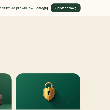
edziny
Dla prawników
Zaloguj
Opisz sprawę