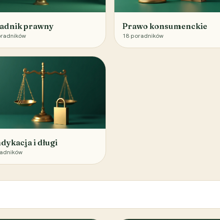
adnik prawny
Prawo konsumenckie
radników
18
poradników
dykacja i długi
adników