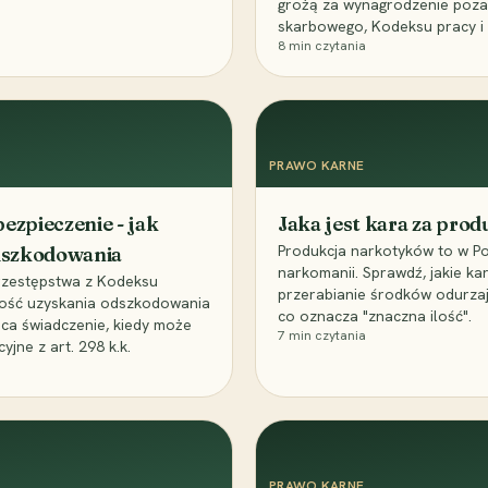
grożą za wynagrodzenie poz
skarbowego, Kodeksu pracy i
8
min czytania
PRAWO KARNE
ezpieczenie - jak
Jaka jest kara za pro
Produkcja narkotyków to w Po
odszkodowania
narkomanii. Sprawdź, jakie ka
przestępstwa z Kodeksu
przerabianie środków odurza
wość uzyskania odszkodowania
co oznacza "znaczna ilość".
aca świadczenie, kiedy może
7
min czytania
ne z art. 298 k.k.
PRAWO KARNE