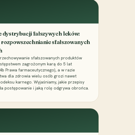
dystrybucji fałszywych leków:
 rozpowszechnianie sfałszowanych
h
 przechowywanie sfałszowanych produktów
zestępstwem zagrożonym karą do 5 lat
24b Prawa farmaceutycznego), a w razie
wa dla zdrowia wielu osób grozi nawet
Kodeksu karnego. Wyjaśniamy, jakie przepisy
da postępowanie i jaką rolę odgrywa obrońca.