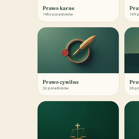
Prawo karne
Pra
1456
poradników
109
p
Prawo cywilne
Pra
32
poradników
28
po