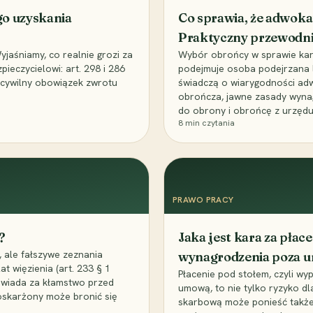
go uzyskania
Co sprawia, że adwoka
Praktyczny przewodn
aśniamy, co realnie grozi za
Wybór obrońcy w sprawie karne
eczycielowi: art. 298 i 286
podejmuje osoba podejrzana l
z cywilny obowiązek zwrotu
świadczą o wiarygodności ad
obrończa, jawne zasady wyna
do obrony i obrońcę z urzędu
8
min czytania
PRAWO PRACY
?
Jaka jest kara za pła
 ale fałszywe zeznania
wynagrodzenia poza 
t więzienia (art. 233 § 1
Płacenie pod stołem, czyli wyp
owiada za kłamstwo przed
umową, to nie tylko ryzyko d
 oskarżony może bronić się
skarbową może ponieść także 