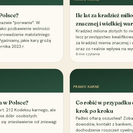
 Polsce?
Ile lat za kradzież mil
nazwie "porwanie". W
znacznej i wielkiej war
 jako pozbawienie wolności
Kradzież miliona złotych to n
, uprowadzenie małoletniego
lecz przestępstwo kwalifikowa
Wyjaśniamy, jakie kary grożą
za kradzież mienia znacznej i
rnika 2023 r.
oraz co realnie wpływa na wy
8
min czytania
PRAWO KARNE
a w Polsce?
Co robić w przypadku
art. 212 Kodeksu karnego, ale
krok po kroku
nie dóbr osobistych.
Padłeś ofiarą oszustwa? Zobac
 się zniesławienie od zniewagi
dowodów, kontakt z bankiem, 
dochodzenie roszczeń cywilny