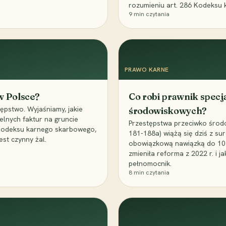
rozumieniu art. 286 Kodeksu 
9
min czytania
PRAWO KARNE
 w Polsce?
Co robi prawnik specj
ępstwo. Wyjaśniamy, jakie
środowiskowych?
elnych faktur na gruncie
Przestępstwa przeciwko środo
 Kodeksu karnego skarbowego,
181-188a) wiążą się dziś z su
est czynny żal.
obowiązkową nawiązką do 10 m
zmieniła reforma z 2022 r. i 
pełnomocnik.
8
min czytania