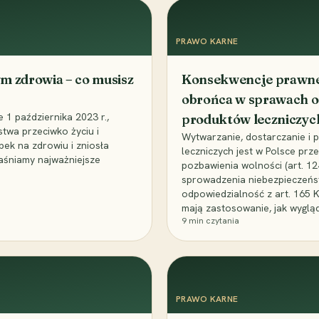
PRAWO KARNE
m zdrowia – co musisz
Konsekwencje prawne 
obrońca w sprawach o
1 października 2023 r.,
produktów leczniczyc
stwa przeciwko życiu i
Wytwarzanie, dostarczanie i
bek na zdrowiu i zniosła
leczniczych jest w Polsce pr
aśniamy najważniejsze
pozbawienia wolności (art. 1
sprowadzenia niebezpieczeńst
odpowiedzialność z art. 165 
mają zastosowanie, jak wyglą
9
min czytania
PRAWO KARNE