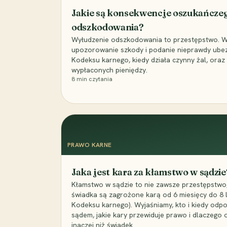
Jakie są konsekwencje oszukańcze
odszkodowania?
Wyłudzenie odszkodowania to przestępstwo. Wyj
upozorowanie szkody i podanie nieprawdy ubezpi
Kodeksu karnego, kiedy działa czynny żal, ora
wypłaconych pieniędzy.
8
min czytania
PRAWO KARNE
Jaka jest kara za kłamstwo w sądzie
Kłamstwo w sądzie to nie zawsze przestępstwo,
świadka są zagrożone karą od 6 miesięcy do 8 la
Kodeksu karnego). Wyjaśniamy, kto i kiedy odp
sądem, jakie kary przewiduje prawo i dlaczego
inaczej niż świadek.