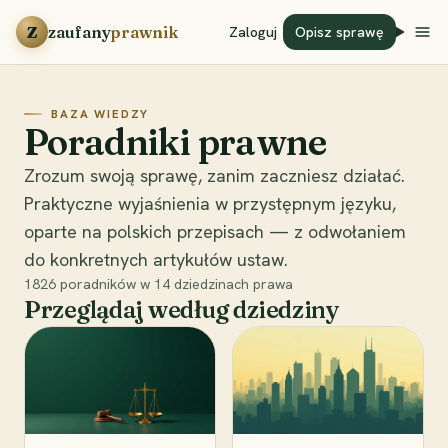
Przejdź do treści
Z
zaufany
prawnik
Zaloguj
Opisz sprawę
BAZA WIEDZY
Poradniki prawne
Zrozum swoją sprawę, zanim zaczniesz działać.
Praktyczne wyjaśnienia w przystępnym języku,
oparte na polskich przepisach — z odwołaniem
do konkretnych artykułów ustaw.
1826
poradników w
14
dziedzinach prawa
Przeglądaj według dziedziny