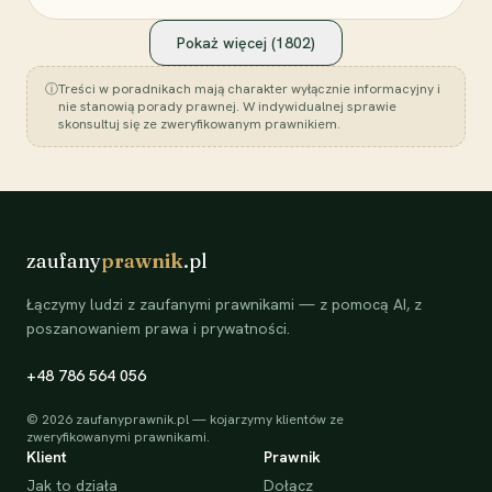
Pokaż więcej (
1802
)
ⓘ
Treści w poradnikach mają charakter wyłącznie informacyjny i
nie stanowią porady prawnej. W indywidualnej sprawie
skonsultuj się ze zweryfikowanym prawnikiem.
zaufany
prawnik
.pl
Łączymy ludzi z zaufanymi prawnikami — z pomocą AI, z
poszanowaniem prawa i prywatności.
+48 786 564 056
©
2026
zaufanyprawnik.pl — kojarzymy klientów ze
zweryfikowanymi prawnikami.
Klient
Prawnik
Jak to działa
Dołącz