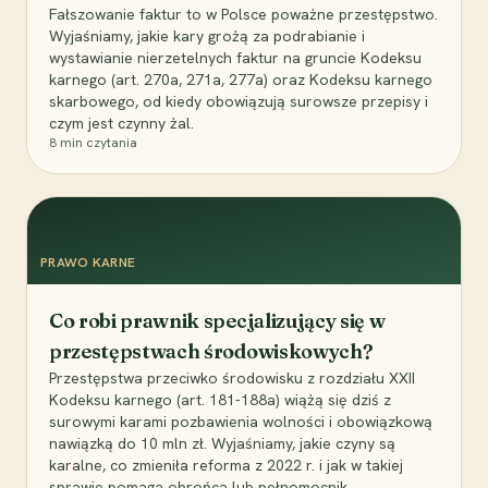
Fałszowanie faktur to w Polsce poważne przestępstwo.
Wyjaśniamy, jakie kary grożą za podrabianie i
wystawianie nierzetelnych faktur na gruncie Kodeksu
karnego (art. 270a, 271a, 277a) oraz Kodeksu karnego
skarbowego, od kiedy obowiązują surowsze przepisy i
czym jest czynny żal.
8
min czytania
PRAWO KARNE
Co robi prawnik specjalizujący się w
przestępstwach środowiskowych?
Przestępstwa przeciwko środowisku z rozdziału XXII
Kodeksu karnego (art. 181-188a) wiążą się dziś z
surowymi karami pozbawienia wolności i obowiązkową
nawiązką do 10 mln zł. Wyjaśniamy, jakie czyny są
karalne, co zmieniła reforma z 2022 r. i jak w takiej
sprawie pomaga obrońca lub pełnomocnik.