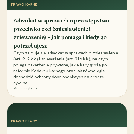
PRAWO KARNE
Adwokat w sprawach o przestępstwa
przeciwko czci (zniesławienie i
znieważenie) – jak pomaga i kiedy go
potrzebujesz
Czym zajmuje się adwokat w sprawach o zniesławienie
(art. 212 k.k.) i znieważenie (art. 216 k.k.), na czym
polega oskarżenie prywatne, jakie kary grożą po
reformie Kodeksu karnego oraz jak równolegle
dochodzić ochrony dóbr osobistych na drodze
cywilnej.
9
min czytania
PRAWO PRACY