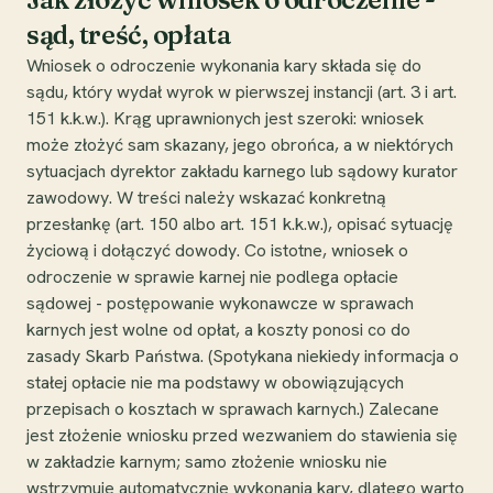
sąd, treść, opłata
Wniosek o odroczenie wykonania kary składa się do
sądu, który wydał wyrok w pierwszej instancji (art. 3 i art.
151 k.k.w.). Krąg uprawnionych jest szeroki: wniosek
może złożyć sam skazany, jego obrońca, a w niektórych
sytuacjach dyrektor zakładu karnego lub sądowy kurator
zawodowy. W treści należy wskazać konkretną
przesłankę (art. 150 albo art. 151 k.k.w.), opisać sytuację
życiową i dołączyć dowody. Co istotne, wniosek o
odroczenie w sprawie karnej nie podlega opłacie
sądowej - postępowanie wykonawcze w sprawach
karnych jest wolne od opłat, a koszty ponosi co do
zasady Skarb Państwa. (Spotykana niekiedy informacja o
stałej opłacie nie ma podstawy w obowiązujących
przepisach o kosztach w sprawach karnych.) Zalecane
jest złożenie wniosku przed wezwaniem do stawienia się
w zakładzie karnym; samo złożenie wniosku nie
wstrzymuje automatycznie wykonania kary, dlatego warto