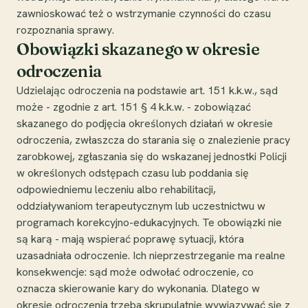
zawnioskować też o wstrzymanie czynności do czasu
rozpoznania sprawy.
Obowiązki skazanego w okresie
odroczenia
Udzielając odroczenia na podstawie art. 151 k.k.w., sąd
może - zgodnie z art. 151 § 4 k.k.w. - zobowiązać
skazanego do podjęcia określonych działań w okresie
odroczenia, zwłaszcza do starania się o znalezienie pracy
zarobkowej, zgłaszania się do wskazanej jednostki Policji
w określonych odstępach czasu lub poddania się
odpowiedniemu leczeniu albo rehabilitacji,
oddziaływaniom terapeutycznym lub uczestnictwu w
programach korekcyjno-edukacyjnych. Te obowiązki nie
są karą - mają wspierać poprawę sytuacji, która
uzasadniała odroczenie. Ich nieprzestrzeganie ma realne
konsekwencje: sąd może odwołać odroczenie, co
oznacza skierowanie kary do wykonania. Dlatego w
okresie odroczenia trzeba skrupulatnie wywiązywać się z