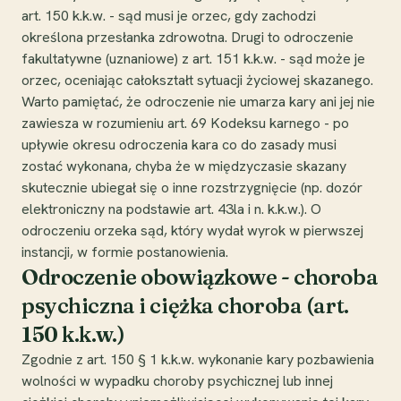
art. 150 k.k.w. - sąd musi je orzec, gdy zachodzi
określona przesłanka zdrowotna. Drugi to odroczenie
fakultatywne (uznaniowe) z art. 151 k.k.w. - sąd może je
orzec, oceniając całokształt sytuacji życiowej skazanego.
Warto pamiętać, że odroczenie nie umarza kary ani jej nie
zawiesza w rozumieniu art. 69 Kodeksu karnego - po
upływie okresu odroczenia kara co do zasady musi
zostać wykonana, chyba że w międzyczasie skazany
skutecznie ubiegał się o inne rozstrzygnięcie (np. dozór
elektroniczny na podstawie art. 43la i n. k.k.w.). O
odroczeniu orzeka sąd, który wydał wyrok w pierwszej
instancji, w formie postanowienia.
Odroczenie obowiązkowe - choroba
psychiczna i ciężka choroba (art.
150 k.k.w.)
Zgodnie z art. 150 § 1 k.k.w. wykonanie kary pozbawienia
wolności w wypadku choroby psychicznej lub innej