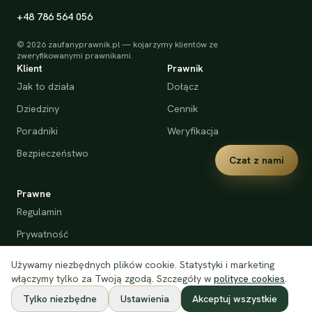
+48 786 564 056
©
2026
zaufanyprawnik.pl — kojarzymy klientów ze
zweryfikowanymi prawnikami.
Klient
Prawnik
Jak to działa
Dołącz
Dziedziny
Cennik
Poradniki
Weryfikacja
Bezpieczeństwo
Czat z nami
Prawne
Regulamin
Prywatność
Cookies
Używamy niezbędnych plików cookie. Statystyki i marketing
Deklaracja dostępności
włączymy tylko za Twoją zgodą. Szczegóły w
polityce cookies
.
Tylko niezbędne
Ustawienia
Akceptuj wszystkie