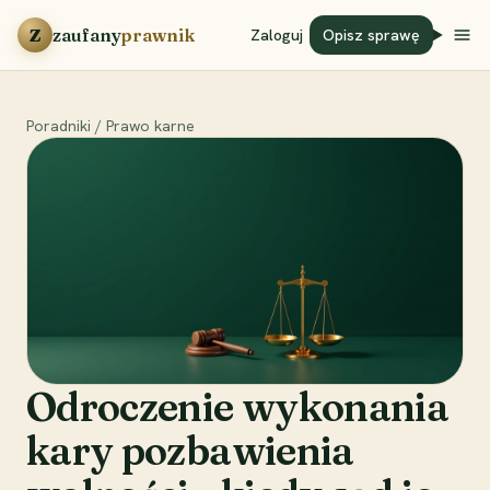
Przejdź do treści
Z
zaufany
prawnik
Zaloguj
Opisz sprawę
Poradniki
/
Prawo karne
Odroczenie wykonania
kary pozbawienia