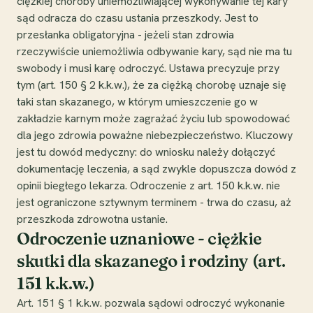
ciężkiej choroby uniemożliwiającej wykonywanie tej kary
sąd odracza do czasu ustania przeszkody. Jest to
przesłanka obligatoryjna - jeżeli stan zdrowia
rzeczywiście uniemożliwia odbywanie kary, sąd nie ma tu
swobody i musi karę odroczyć. Ustawa precyzuje przy
tym (art. 150 § 2 k.k.w.), że za ciężką chorobę uznaje się
taki stan skazanego, w którym umieszczenie go w
zakładzie karnym może zagrażać życiu lub spowodować
dla jego zdrowia poważne niebezpieczeństwo. Kluczowy
jest tu dowód medyczny: do wniosku należy dołączyć
dokumentację leczenia, a sąd zwykle dopuszcza dowód z
opinii biegłego lekarza. Odroczenie z art. 150 k.k.w. nie
jest ograniczone sztywnym terminem - trwa do czasu, aż
przeszkoda zdrowotna ustanie.
Odroczenie uznaniowe - ciężkie
skutki dla skazanego i rodziny (art.
151 k.k.w.)
Art. 151 § 1 k.k.w. pozwala sądowi odroczyć wykonanie