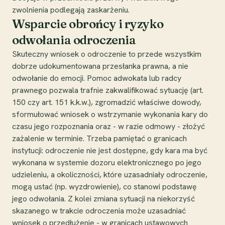
zwolnienia podlegają zaskarżeniu.
Wsparcie obrońcy i ryzyko
odwołania odroczenia
Skuteczny wniosek o odroczenie to przede wszystkim
dobrze udokumentowana przesłanka prawna, a nie
odwołanie do emocji. Pomoc adwokata lub radcy
prawnego pozwala trafnie zakwalifikować sytuację (art.
150 czy art. 151 k.k.w.), zgromadzić właściwe dowody,
sformułować wniosek o wstrzymanie wykonania kary do
czasu jego rozpoznania oraz - w razie odmowy - złożyć
zażalenie w terminie. Trzeba pamiętać o granicach
instytucji: odroczenie nie jest dostępne, gdy kara ma być
wykonana w systemie dozoru elektronicznego po jego
udzieleniu, a okoliczności, które uzasadniały odroczenie,
mogą ustać (np. wyzdrowienie), co stanowi podstawę
jego odwołania. Z kolei zmiana sytuacji na niekorzyść
skazanego w trakcie odroczenia może uzasadniać
wniosek o przedłużenie - w granicach ustawowych