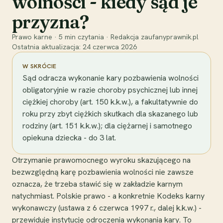
wolności - kiedy sąd je
przyzna?
Prawo karne
·
5
min czytania
·
Redakcja zaufanyprawnik.pl
Ostatnia aktualizacja:
24 czerwca 2026
W SKRÓCIE
Sąd odracza wykonanie kary pozbawienia wolności
obligatoryjnie w razie choroby psychicznej lub innej
ciężkiej choroby (art. 150 k.k.w.), a fakultatywnie do
roku przy zbyt ciężkich skutkach dla skazanego lub
rodziny (art. 151 k.k.w.); dla ciężarnej i samotnego
opiekuna dziecka - do 3 lat.
Otrzymanie prawomocnego wyroku skazującego na
bezwzględną karę pozbawienia wolności nie zawsze
oznacza, że trzeba stawić się w zakładzie karnym
natychmiast. Polskie prawo - a konkretnie Kodeks karny
wykonawczy (ustawa z 6 czerwca 1997 r., dalej k.k.w.) -
przewiduje instytucję odroczenia wykonania kary. To