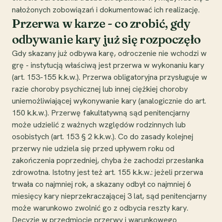
nałożonych zobowiązań i dokumentować ich realizację.
Przerwa w karze - co zrobić, gdy
odbywanie kary już się rozpoczęło
Gdy skazany już odbywa karę, odroczenie nie wchodzi w
grę - instytucją właściwą jest przerwa w wykonaniu kary
(art. 153-155 k.k.w.). Przerwa obligatoryjna przysługuje w
razie choroby psychicznej lub innej ciężkiej choroby
uniemożliwiającej wykonywanie kary (analogicznie do art.
150 k.k.w.). Przerwę fakultatywną sąd penitencjarny
może udzielić z ważnych względów rodzinnych lub
osobistych (art. 153 § 2 k.k.w.). Co do zasady kolejnej
przerwy nie udziela się przed upływem roku od
zakończenia poprzedniej, chyba że zachodzi przesłanka
zdrowotna. Istotny jest też art. 155 k.k.w.: jeżeli przerwa
trwała co najmniej rok, a skazany odbył co najmniej 6
miesięcy kary nieprzekraczającej 3 lat, sąd penitencjarny
może warunkowo zwolnić go z odbycia reszty kary.
Decyzje w przedmiocie przerwy i warunkowego