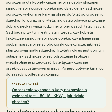
odroczenia dla kobiety ciężarnej oraz osoby skazanej
samotnie sprawującej opiekę nad dzieckiem - sąd może
odroczyć wykonanie kary na okres do 3 lat po urodzeniu
dziecka. To wyraz priorytetu, jaki ustawodawca przyznaje
dobru dziecka i więzi rodzinnej w pierwszych latach życia.
Sąd bada przy tym realny stan rzeczy: czy kobieta
faktycznie samotnie sprawuje opiekę, czy istnieje inna
osoba mogąca przejąć obowiązki opiekuńcze, jaki jest
stan zdrowia matki i dziecka. Trzyletni okres jest górnym
pułapem - sąd może orzec odroczenie krótsze i
wielokrotnie je przedłużać, byle łączny czas nie
przekroczył ustawowej granicy. Po jego upływie kara, co
do zasady, podlega wykonaniu.
PRZECZYTAJ TEŻ
Odroczenie wykonania kary pozbawienia
wolności (art. 150-151 KKW) - jak działa
obrońca?
Jak złożyć wniosek o odroczenie -