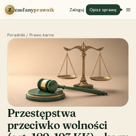
Przejdź do treści
Z
zaufany
prawnik
Zaloguj
Opisz sprawę
Poradniki
/
Prawo karne
Przestępstwa
przeciwko wolności