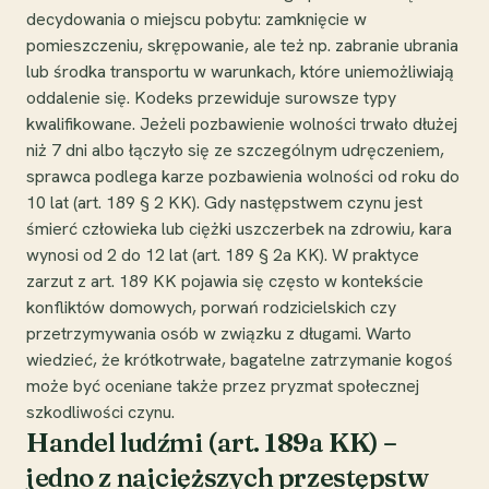
decydowania o miejscu pobytu: zamknięcie w
pomieszczeniu, skrępowanie, ale też np. zabranie ubrania
lub środka transportu w warunkach, które uniemożliwiają
oddalenie się. Kodeks przewiduje surowsze typy
kwalifikowane. Jeżeli pozbawienie wolności trwało dłużej
niż 7 dni albo łączyło się ze szczególnym udręczeniem,
sprawca podlega karze pozbawienia wolności od roku do
10 lat (art. 189 § 2 KK). Gdy następstwem czynu jest
śmierć człowieka lub ciężki uszczerbek na zdrowiu, kara
wynosi od 2 do 12 lat (art. 189 § 2a KK). W praktyce
zarzut z art. 189 KK pojawia się często w kontekście
konfliktów domowych, porwań rodzicielskich czy
przetrzymywania osób w związku z długami. Warto
wiedzieć, że krótkotrwałe, bagatelne zatrzymanie kogoś
może być oceniane także przez pryzmat społecznej
szkodliwości czynu.
Handel ludźmi (art. 189a KK) –
jedno z najcięższych przestępstw