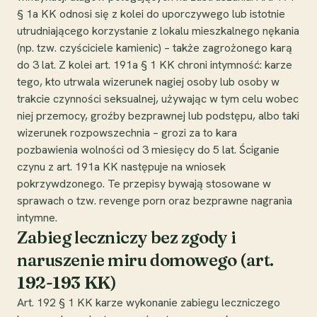
§ 1a KK odnosi się z kolei do uporczywego lub istotnie
utrudniającego korzystanie z lokalu mieszkalnego nękania
(np. tzw. czyściciele kamienic) – także zagrożonego karą
do 3 lat. Z kolei art. 191a § 1 KK chroni intymność: karze
tego, kto utrwala wizerunek nagiej osoby lub osoby w
trakcie czynności seksualnej, używając w tym celu wobec
niej przemocy, groźby bezprawnej lub podstępu, albo taki
wizerunek rozpowszechnia – grozi za to kara
pozbawienia wolności od 3 miesięcy do 5 lat. Ściganie
czynu z art. 191a KK następuje na wniosek
pokrzywdzonego. Te przepisy bywają stosowane w
sprawach o tzw. revenge porn oraz bezprawne nagrania
intymne.
Zabieg leczniczy bez zgody i
naruszenie miru domowego (art.
192-193 KK)
Art. 192 § 1 KK karze wykonanie zabiegu leczniczego