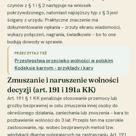
czynów z § 1 i § 2 następuje na wniosek
pokrzywdzonego, natomiast najcięższy typ z § 3 jest
ścigany z urzędu. Praktyczne znaczenie ma
dokumentowanie nękania – zrzuty ekranu wiadomości,
wykazy połączeń, nagrania, świadkowie – bo to one
budują dowody w sprawie.
PRZECZYTAJ TEŻ
Przestępstwa przeciwko wolności w polskim
Kodeksie karnym - przykłady i kary
Zmuszanie i naruszenie wolności
decyzji (art. 191 i 191a KK)
Art. 191 § 1 KK penalizuje stosowanie przemocy lub
groźby bezprawnej w celu zmuszenia innej osoby do
określonego działania, zaniechania lub znoszenia – kara to
pozbawienie wolności do 3 lat. Przepis ten ma szerokie
zastosowanie, np. wobec bezprawnych metod tzw.
windykacji długów polegających na zastraszaniu. Art. 191