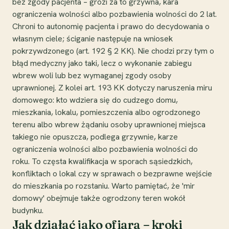
bez zgody pacjenta – grozi za to grzywna, kara
ograniczenia wolności albo pozbawienia wolności do 2 lat.
Chroni to autonomię pacjenta i prawo do decydowania o
własnym ciele; ściganie następuje na wniosek
pokrzywdzonego (art. 192 § 2 KK). Nie chodzi przy tym o
błąd medyczny jako taki, lecz o wykonanie zabiegu
wbrew woli lub bez wymaganej zgody osoby
uprawnionej. Z kolei art. 193 KK dotyczy naruszenia miru
domowego: kto wdziera się do cudzego domu,
mieszkania, lokalu, pomieszczenia albo ogrodzonego
terenu albo wbrew żądaniu osoby uprawnionej miejsca
takiego nie opuszcza, podlega grzywnie, karze
ograniczenia wolności albo pozbawienia wolności do
roku. To częsta kwalifikacja w sporach sąsiedzkich,
konfliktach o lokal czy w sprawach o bezprawne wejście
do mieszkania po rozstaniu. Warto pamiętać, że 'mir
domowy' obejmuje także ogrodzony teren wokół
budynku.
Jak działać jako ofiara – kroki