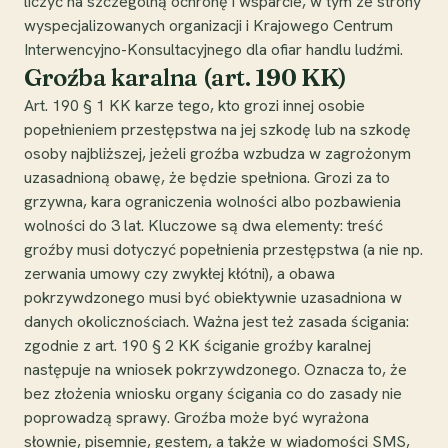
liczyć na szczególną ochronę i wsparcie, w tym ze strony
wyspecjalizowanych organizacji i Krajowego Centrum
Interwencyjno-Konsultacyjnego dla ofiar handlu ludźmi.
Groźba karalna (art. 190 KK)
Art. 190 § 1 KK karze tego, kto grozi innej osobie
popełnieniem przestępstwa na jej szkodę lub na szkodę
osoby najbliższej, jeżeli groźba wzbudza w zagrożonym
uzasadnioną obawę, że będzie spełniona. Grozi za to
grzywna, kara ograniczenia wolności albo pozbawienia
wolności do 3 lat. Kluczowe są dwa elementy: treść
groźby musi dotyczyć popełnienia przestępstwa (a nie np.
zerwania umowy czy zwykłej kłótni), a obawa
pokrzywdzonego musi być obiektywnie uzasadniona w
danych okolicznościach. Ważna jest też zasada ścigania:
zgodnie z art. 190 § 2 KK ściganie groźby karalnej
następuje na wniosek pokrzywdzonego. Oznacza to, że
bez złożenia wniosku organy ścigania co do zasady nie
poprowadzą sprawy. Groźba może być wyrażona
słownie, pisemnie, gestem, a także w wiadomości SMS,