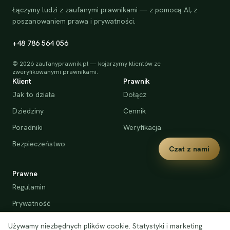
Łączymy ludzi z zaufanymi prawnikami — z pomocą AI, z
poszanowaniem prawa i prywatności.
+48 786 564 056
©
2026
zaufanyprawnik.pl — kojarzymy klientów ze
zweryfikowanymi prawnikami.
Klient
Prawnik
Jak to działa
Dołącz
Dziedziny
Cennik
Poradniki
Weryfikacja
Bezpieczeństwo
Czat z nami
Prawne
Regulamin
Prywatność
Cookies
Używamy niezbędnych plików cookie. Statystyki i marketing