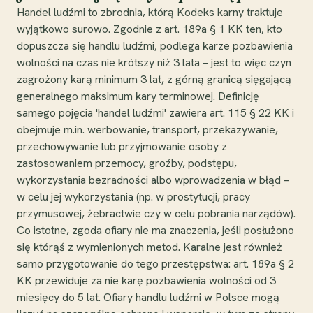
Handel ludźmi to zbrodnia, którą Kodeks karny traktuje
wyjątkowo surowo. Zgodnie z art. 189a § 1 KK ten, kto
dopuszcza się handlu ludźmi, podlega karze pozbawienia
wolności na czas nie krótszy niż 3 lata – jest to więc czyn
zagrożony karą minimum 3 lat, z górną granicą sięgającą
generalnego maksimum kary terminowej. Definicję
samego pojęcia 'handel ludźmi' zawiera art. 115 § 22 KK i
obejmuje m.in. werbowanie, transport, przekazywanie,
przechowywanie lub przyjmowanie osoby z
zastosowaniem przemocy, groźby, podstępu,
wykorzystania bezradności albo wprowadzenia w błąd –
w celu jej wykorzystania (np. w prostytucji, pracy
przymusowej, żebractwie czy w celu pobrania narządów).
Co istotne, zgoda ofiary nie ma znaczenia, jeśli posłużono
się którąś z wymienionych metod. Karalne jest również
samo przygotowanie do tego przestępstwa: art. 189a § 2
KK przewiduje za nie karę pozbawienia wolności od 3
miesięcy do 5 lat. Ofiary handlu ludźmi w Polsce mogą