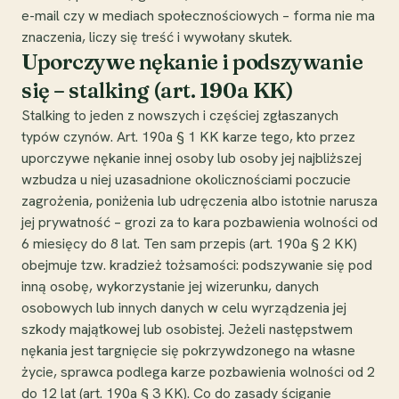
e-mail czy w mediach społecznościowych – forma nie ma
znaczenia, liczy się treść i wywołany skutek.
Uporczywe nękanie i podszywanie
się – stalking (art. 190a KK)
Stalking to jeden z nowszych i częściej zgłaszanych
typów czynów. Art. 190a § 1 KK karze tego, kto przez
uporczywe nękanie innej osoby lub osoby jej najbliższej
wzbudza u niej uzasadnione okolicznościami poczucie
zagrożenia, poniżenia lub udręczenia albo istotnie narusza
jej prywatność – grozi za to kara pozbawienia wolności od
6 miesięcy do 8 lat. Ten sam przepis (art. 190a § 2 KK)
obejmuje tzw. kradzież tożsamości: podszywanie się pod
inną osobę, wykorzystanie jej wizerunku, danych
osobowych lub innych danych w celu wyrządzenia jej
szkody majątkowej lub osobistej. Jeżeli następstwem
nękania jest targnięcie się pokrzywdzonego na własne
życie, sprawca podlega karze pozbawienia wolności od 2
do 12 lat (art. 190a § 3 KK). Co do zasady ściganie