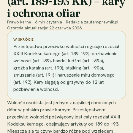
(art. 189-193 KK) – kary
i ochrona ofiar
Prawo karne
·
6
min czytania
·
Redakcja zaufanyprawnik.pl
Ostatnia aktualizacja:
22 czerwca 2026
W SKRÓCIE
Przestępstwa przeciwko wolności reguluje rozdział
XXIII Kodeksu karnego (art. 189-193): pozbawienie
wolności (art. 189), handel ludźmi (art. 189a),
groźba karalna (art. 190), stalking (art. 190a),
zmuszanie (art. 191) i naruszenie miru domowego
(art. 193). Kary sięgają od grzywny do 12 lat
pozbawienia wolności.
Wolność osobista jest jednym z najsilniej chronionych
dóbr w polskim prawie karnym. Przestępstwom
przeciwko wolności poświęcony jest cały rozdział XXIII
Kodeksu karnego, obejmujący artykuły od 189 do 193.
Mieszczą się tu czyny bardzo różne pod względem