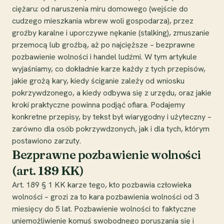
ciężaru: od naruszenia miru domowego (wejście do
cudzego mieszkania wbrew woli gospodarza), przez
groźby karalne i uporczywe nękanie (stalking), zmuszanie
przemocą lub groźbą, aż po najcięższe – bezprawne
pozbawienie wolności i handel ludźmi. W tym artykule
wyjaśniamy, co dokładnie karze każdy z tych przepisów,
jakie grożą kary, kiedy ściganie zależy od wniosku
pokrzywdzonego, a kiedy odbywa się z urzędu, oraz jakie
kroki praktyczne powinna podjąć ofiara. Podajemy
konkretne przepisy, by tekst był wiarygodny i użyteczny –
zarówno dla osób pokrzywdzonych, jak i dla tych, którym
postawiono zarzuty.
Bezprawne pozbawienie wolności
(art. 189 KK)
Art. 189 § 1 KK karze tego, kto pozbawia człowieka
wolności – grozi za to kara pozbawienia wolności od 3
miesięcy do 5 lat. Pozbawienie wolności to faktyczne
uniemożliwienie komuś swobodnego poruszania się i