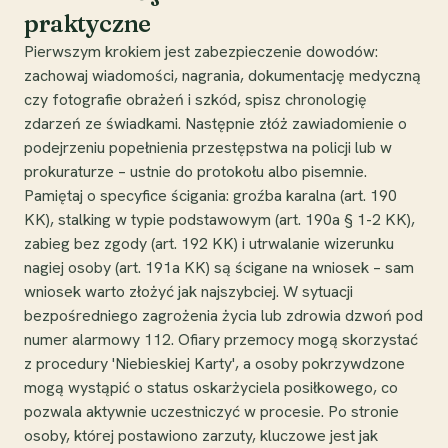
praktyczne
Pierwszym krokiem jest zabezpieczenie dowodów:
zachowaj wiadomości, nagrania, dokumentację medyczną
czy fotografie obrażeń i szkód, spisz chronologię
zdarzeń ze świadkami. Następnie złóż zawiadomienie o
podejrzeniu popełnienia przestępstwa na policji lub w
prokuraturze – ustnie do protokołu albo pisemnie.
Pamiętaj o specyfice ścigania: groźba karalna (art. 190
KK), stalking w typie podstawowym (art. 190a § 1-2 KK),
zabieg bez zgody (art. 192 KK) i utrwalanie wizerunku
nagiej osoby (art. 191a KK) są ścigane na wniosek – sam
wniosek warto złożyć jak najszybciej. W sytuacji
bezpośredniego zagrożenia życia lub zdrowia dzwoń pod
numer alarmowy 112. Ofiary przemocy mogą skorzystać
z procedury 'Niebieskiej Karty', a osoby pokrzywdzone
mogą wystąpić o status oskarżyciela posiłkowego, co
pozwala aktywnie uczestniczyć w procesie. Po stronie
osoby, której postawiono zarzuty, kluczowe jest jak