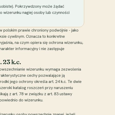
 osobiste). Pokrzywdzony może żądać
ylko wizerunku nagiej osoby lub czynności
w polskim prawie chroniony podwójnie - jako
ksie cywilnym. Oznacza to konkretne
wyjaśnia, na czym opiera się ochrona wizerunku,
harakter informacyjny i nie zastępuje
 23 k.c.
rozpowszechnianie wizerunku wymaga zezwolenia
rakterystyczne cechy pozwalające ją
dki jego ochrony określa art. 24 k.c. Te dwie
szeroki katalog roszczeń przy naruszeniu
ają z art. 78 w związku z art. 83 ustawy
odpowiednio do wizerunku.
izerunku osoby powszechnie znanej, jeżeli