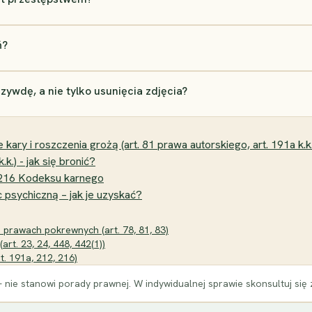
ń?
ywdę, a nie tylko usunięcia zdjęcia?
ary i roszczenia grożą (art. 81 prawa autorskiego, art. 191a k.k.
k.) - jak się bronić?
 i 216 Kodeksu karnego
psychiczną – jak je uzyskać?
i prawach pokrewnych (art. 78, 81, 83)
art. 23, 24, 448, 442(1))
t. 191a, 212, 216)
 nie stanowi porady prawnej. W indywidualnej sprawie skonsultuj się