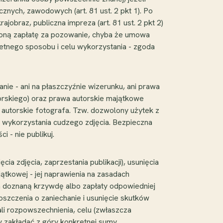
znych, zawodowych (art. 81 ust. 2 pkt 1). Po
jobraz, publiczna impreza (art. 81 ust. 2 pkt 2)
ówioną zapłatę za pozowanie, chyba że umowa
kretnego sposobu i celu wykorzystania - zgoda
nie - ani na płaszczyźnie wizerunku, ani prawa
torskiego) oraz prawa autorskie majątkowe
 autorskie fotografa. Tzw. dozwolony użytek z
ego wykorzystania cudzego zdjęcia. Bezpieczna
i - nie publikuj.
cia zdjęcia, zaprzestania publikacji), usunięcia
jątkowej - jej naprawienia na zasadach
 za doznaną krzywdę albo zapłaty odpowiedniej
roszczenia o zaniechanie i usunięcie skutków
li rozpowszechnienia, celu (zwłaszcza
y zakładać z góry konkretnej sumy.