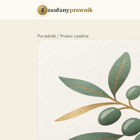
Przejdź do treści
zaufany
prawnik
Z
Poradniki
/
Prawo cywilne