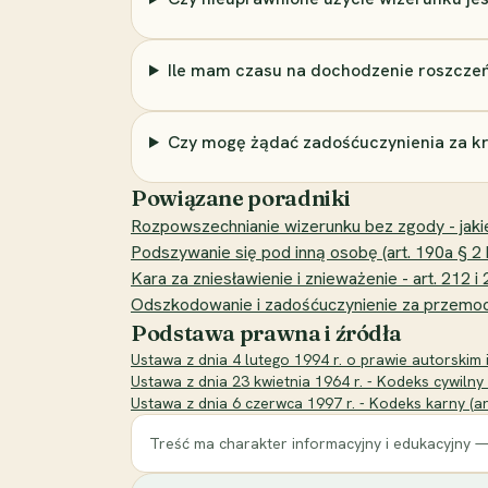
Ile mam czasu na dochodzenie roszcze
Czy mogę żądać zadośćuczynienia za krz
Powiązane poradniki
Rozpowszechnianie wizerunku bez zgody - jakie k
Podszywanie się pod inną osobę (art. 190a § 2 k.
Kara za zniesławienie i znieważenie - art. 212
Odszkodowanie i zadośćuczynienie za przemoc 
Podstawa prawna i źródła
Ustawa z dnia 4 lutego 1994 r. o prawie autorskim 
Ustawa z dnia 23 kwietnia 1964 r. - Kodeks cywilny (
Ustawa z dnia 6 czerwca 1997 r. - Kodeks karny (ar
Treść ma charakter informacyjny i edukacyjny —