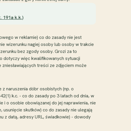
 191a k.k.)
owego w reklamie) co do zasady nie jest
ie wizerunku nagiej osoby lub osoby w trakcie
zerunku bez zgody osoby. Grozi za to
o dotyczy więc kwalifikowanych sytuacji
e zniesławiających treści ze zdjęciem może
z naruszenia dóbr osobistych (np. o
(1) k.c. - co do zasady po 3 latach od dnia, w
 i o osobie obowiązanej do jej naprawienia, nie
, usunięcie skutków) co do zasady nie ulegają
nu z datą, adresy URL, świadkowie) - dowody