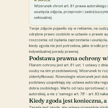
W SKRÓCIE
Wizerunek chroni art. 81 prawa autorskiego
usunięcia zdjęcia, przeprosin i zadośćuczynien
seksualnej.
Twoje zdjęcie pojawiło się w reklamie, na cud
odrębne prawo osobiste w ustawie o prawie au
roszczenia: od żądania zaprzestania i usunięcia
kiedy zgoda nie jest potrzebna, jakie środki pr
indywidualnej porady prawnej.
Podstawa prawna ochrony wizer
Filarem ochrony jest art. 81 ust. 1 ustawy z 
osoby na nim przedstawionej. Wizerunek to roz
zidentyfikować. Równolegle wizerunek jest dob
podstawy uzupełniają się: ustawa autorska reg
dobra osobistego. Warto od razu sprostować czę
autorskiej, a nie z 'samego art. 78' - art. 83 
Kiedy zgoda jest konieczna, a k
Zasadą jest zgoda, ale ustawa przewiduje isto