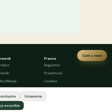
Czat z nami
rawnik
Prawne
ołącz
Regulamin
ennik
Prywatność
eryfikacja
Cookies
Deklaracja dostępności
 niezbędne
Ustawienia
uj wszystkie