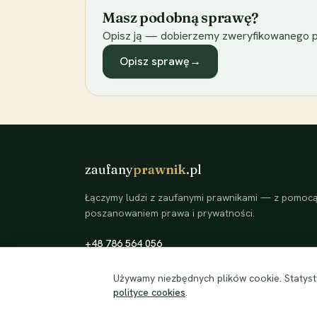
Masz podobną sprawę?
Opisz ją — dobierzemy zweryfikowanego p
Opisz sprawę
→
zaufany
prawnik
.pl
Łączymy ludzi z zaufanymi prawnikami — z pomocą 
poszanowaniem prawa i prywatności.
+48 786 564 056
©
2026
zaufanyprawnik.pl — kojarzymy klientów ze
Używamy niezbędnych plików cookie. Statysty
zweryfikowanymi prawnikami.
polityce cookies
.