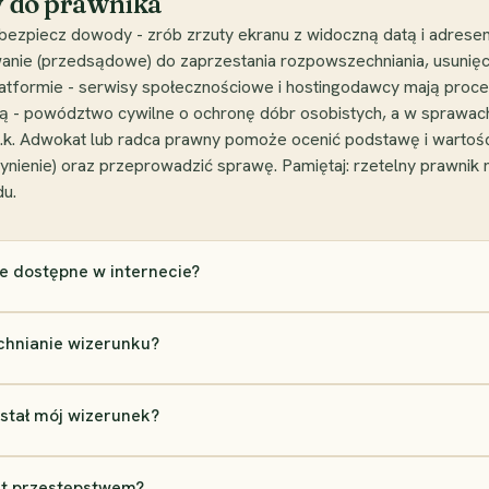
dy do prawnika
abezpiecz dowody - zrób zrzuty ekranu z widoczną datą i adresem
anie (przedsądowe) do zaprzestania rozpowszechniania, usunięci
platformie - serwisy społecznościowe i hostingodawcy mają proc
wą - powództwo cywilne o ochronę dóbr osobistych, a w sprawa
 k.k. Adwokat lub radca prawny pomoże ocenić podstawę i warto
zynienie) oraz przeprowadzić sprawę. Pamiętaj: rzetelny prawnik 
du.
ie dostępne w internecie?
chnianie wizerunku?
stał mój wizerunek?
st przestępstwem?