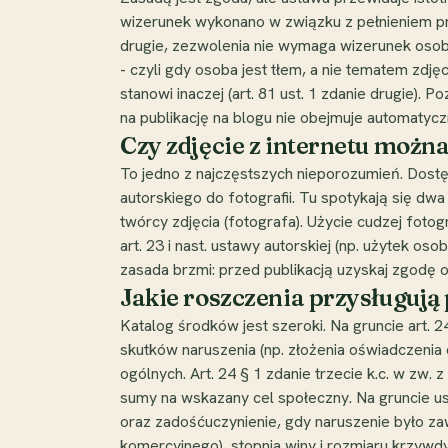
wizerunek wykonano w związku z pełnieniem prze
drugie, zezwolenia nie wymaga wizerunek osoby s
- czyli gdy osoba jest tłem, a nie tematem zdj
stanowi inaczej (art. 81 ust. 1 zdanie drugie).
na publikację na blogu nie obejmuje automatycz
Czy zdjęcie z internetu możn
To jedno z najczęstszych nieporozumień. Dostęp
autorskiego do fotografii. Tu spotykają się d
twórcy zdjęcia (fotografa). Użycie cudzej foto
art. 23 i nast. ustawy autorskiej (np. użytek o
zasada brzmi: przed publikacją uzyskaj zgodę oso
Jakie roszczenia przysługu
Katalog środków jest szeroki. Na gruncie art. 24
skutków naruszenia (np. złożenia oświadczenia o
ogólnych. Art. 24 § 1 zdanie trzecie k.c. w zw
sumy na wskazany cel społeczny. Na gruncie usta
oraz zadośćuczynienie, gdy naruszenie było za
komercyjnego), stopnia winy i rozmiaru krzywd