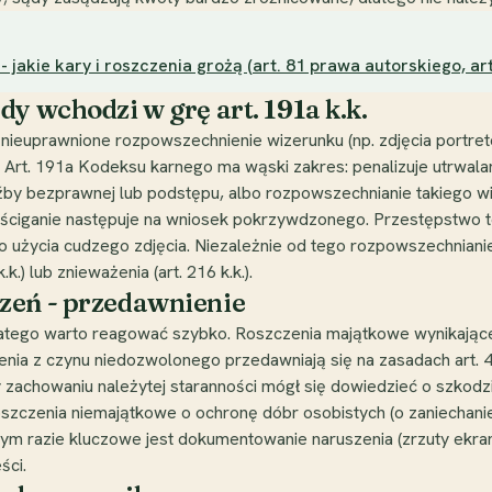
akie kary i roszczenia grożą (art. 81 prawa autorskiego, art.
y wchodzi w grę art. 191a k.k.
nieuprawnione rozpowszechnienie wizerunku (np. zdjęcia portret
Art. 191a Kodeksu karnego ma wąski zakres: penalizuje utrwalan
źby bezprawnej lub podstępu, albo rozpowszechnianie takiego wi
a ściganie następuje na wniosek pokrzywdzonego. Przestępstwo t
go użycia cudzego zdjęcia. Niezależnie od tego rozpowszechniani
.) lub znieważenia (art. 216 k.k.).
zeń - przedawnienie
atego warto reagować szybko. Roszczenia majątkowe wynikające 
ia z czynu niedozwolonego przedawniają się na zasadach art. 442
achowaniu należytej staranności mógł się dowiedzieć o szkodzie
Roszczenia niemajątkowe o ochronę dóbr osobistych (o zaniechanie
ym razie kluczowe jest dokumentowanie naruszenia (zrzuty ekra
ści.