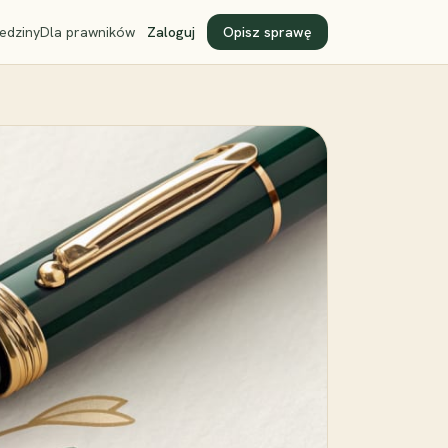
edziny
Dla prawników
Zaloguj
Opisz sprawę