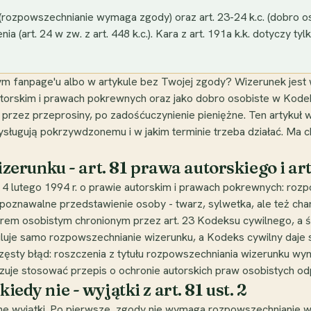
 (rozpowszechnianie wymaga zgody) oraz art. 23-24 k.c. (dobro
ia (art. 24 w zw. z art. 448 k.c.). Kara z art. 191a k.k. dotyczy t
zym fanpage'u albo w artykule bez Twojej zgody? Wizerunek jest 
torskim i prawach pokrewnych oraz jako dobro osobiste w Kode
, przez przeprosiny, po zadośćuczynienie pieniężne. Ten artykuł 
zysługują pokrzywdzonemu i w jakim terminie trzeba działać. Ma c
unku - art. 81 prawa autorskiego i art.
dnia 4 lutego 1994 r. o prawie autorskim i prawach pokrewnych: 
poznawalne przedstawienie osoby - twarz, sylwetka, ale też cha
rem osobistym chronionym przez art. 23 Kodeksu cywilnego, a śro
uluje samo rozpowszechnianie wizerunku, a Kodeks cywilny daje 
sty błąd: roszczenia z tytułu rozpowszechniania wizerunku wynik
nakazuje stosować przepis o ochronie autorskich praw osobistych 
iedy nie - wyjątki z art. 81 ust. 2
tne wyjątki. Po pierwsze, zgody nie wymaga rozpowszechnianie w