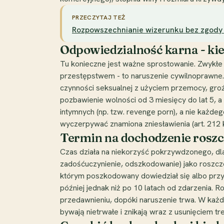
PRZECZYTAJ TEŻ
Rozpowszechnianie wizerunku bez zgody - j
Odpowiedzialność karna - kied
Tu konieczne jest ważne sprostowanie. Zwykłe 
przestępstwem - to naruszenie cywilnoprawne. 
czynności seksualnej z użyciem przemocy, gro
pozbawienie wolności od 3 miesięcy do lat 5, 
intymnych (np. tzw. revenge porn), a nie każde
wyczerpywać znamiona zniesławienia (art. 212 k.k
Termin na dochodzenie roszc
Czas działa na niekorzyść pokrzywdzonego, dl
zadośćuczynienie, odszkodowanie) jako roszczen
którym poszkodowany dowiedział się albo przy z
później jednak niż po 10 latach od zdarzenia. 
przedawnieniu, dopóki naruszenie trwa. W każd
bywają nietrwałe i znikają wraz z usunięciem tre