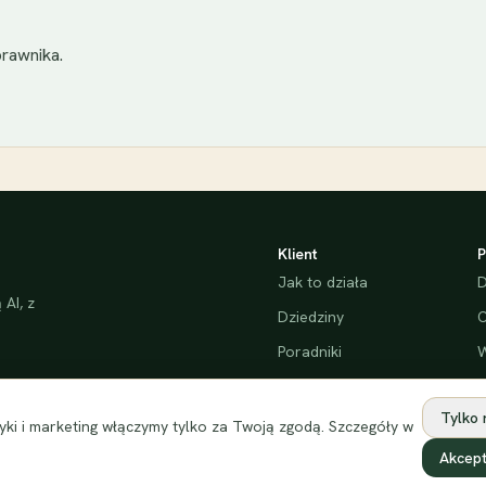
rawnika.
Klient
P
Jak to działa
D
AI, z
Dziedziny
C
Poradniki
W
Bezpieczeństwo
Tylko
ki i marketing włączymy tylko za Twoją zgodą. Szczegóły w
Akcept