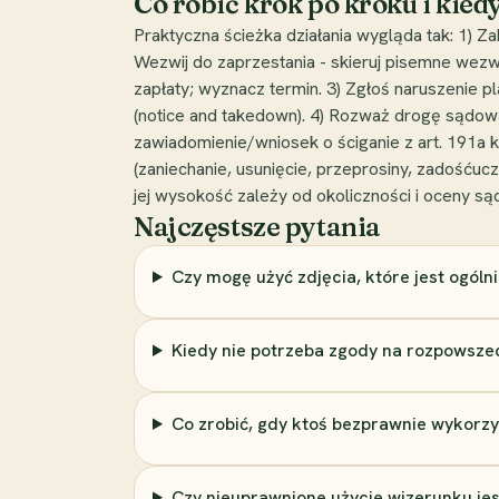
Co robić krok po kroku i kie
Praktyczna ścieżka działania wygląda tak: 1) Z
Wezwij do zaprzestania - skieruj pisemne wezw
zapłaty; wyznacz termin. 3) Zgłoś naruszenie 
(notice and takedown). 4) Rozważ drogę sądo
zawiadomienie/wniosek o ściganie z art. 191a
(zaniechanie, usunięcie, przeprosiny, zadośćuc
jej wysokość zależy od okoliczności i oceny są
Najczęstsze pytania
Czy mogę użyć zdjęcia, które jest ogóln
Kiedy nie potrzeba zgody na rozpowsze
Co zrobić, gdy ktoś bezprawnie wykorzy
Czy nieuprawnione użycie wizerunku je