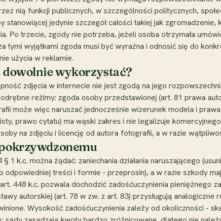
z nią funkcji publicznych, w szczególności politycznych, społec
tanowiącej jedynie szczegół całości takiej jak zgromadzenie, kra
ęcia. Po trzecie, zgody nie potrzeba, jeżeli osoba otrzymała um
 Poza tymi wyjątkami zgoda musi być wyraźna i odnosić się do kon
nie użycia w reklamie.
a dowolnie wykorzystać?
ność zdjęcia w internecie nie jest zgodą na jego rozpowszechnia
wa odrębne reżimy: zgoda osoby przedstawionej (art. 81 prawa au
grafii może więc naruszać jednocześnie wizerunek modela i prawa
sobisty, prawo cytatu) ma wąski zakres i nie legalizuje komercyjn
by na zdjęciu i licencję od autora fotografii, a w razie wątpliwośc
ją pokrzywdzonemu
 § 1 k.c. można żądać: zaniechania działania naruszającego (usunię
 odpowiedniej treści i formie - przeprosin), a w razie szkody ma
. z art. 448 k.c. pozwala dochodzić zadośćuczynienia pieniężnego
wy autorskiej (art. 78 w zw. z art. 83) przysługują analogiczne 
winione. Wysokość zadośćuczynienia zależy od okoliczności - ska
y; sądy zasądzają kwoty bardzo zróżnicowane, dlatego nie należ