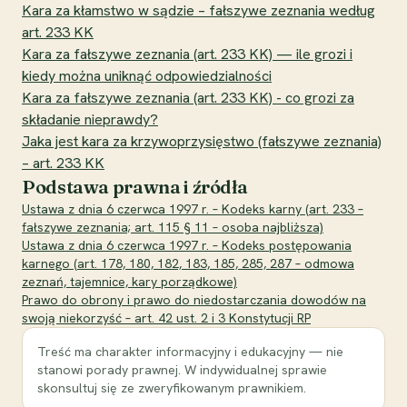
Kara za kłamstwo w sądzie – fałszywe zeznania według
art. 233 KK
Kara za fałszywe zeznania (art. 233 KK) — ile grozi i
kiedy można uniknąć odpowiedzialności
Kara za fałszywe zeznania (art. 233 KK) - co grozi za
składanie nieprawdy?
Jaka jest kara za krzywoprzysięstwo (fałszywe zeznania)
– art. 233 KK
Podstawa prawna i źródła
Ustawa z dnia 6 czerwca 1997 r. – Kodeks karny (art. 233 –
fałszywe zeznania; art. 115 § 11 – osoba najbliższa)
Ustawa z dnia 6 czerwca 1997 r. – Kodeks postępowania
karnego (art. 178, 180, 182, 183, 185, 285, 287 – odmowa
zeznań, tajemnice, kary porządkowe)
Prawo do obrony i prawo do niedostarczania dowodów na
swoją niekorzyść – art. 42 ust. 2 i 3 Konstytucji RP
Treść ma charakter informacyjny i edukacyjny — nie
stanowi porady prawnej. W indywidualnej sprawie
skonsultuj się ze zweryfikowanym prawnikiem.