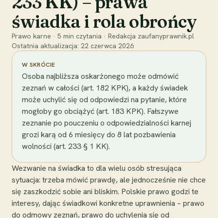
233 KK) – prawa
świadka i rola obrońcy
Prawo karne
·
5
min czytania
·
Redakcja zaufanyprawnik.pl
Ostatnia aktualizacja:
22 czerwca 2026
W SKRÓCIE
Osoba najbliższa oskarżonego może odmówić
zeznań w całości (art. 182 KPK), a każdy świadek
może uchylić się od odpowiedzi na pytanie, które
mogłoby go obciążyć (art. 183 KPK). Fałszywe
zeznanie po pouczeniu o odpowiedzialności karnej
grozi karą od 6 miesięcy do 8 lat pozbawienia
wolności (art. 233 § 1 KK).
Wezwanie na świadka to dla wielu osób stresująca
sytuacja: trzeba mówić prawdę, ale jednocześnie nie chce
się zaszkodzić sobie ani bliskim. Polskie prawo godzi te
interesy, dając świadkowi konkretne uprawnienia – prawo
do odmowy zeznań, prawo do uchylenia się od