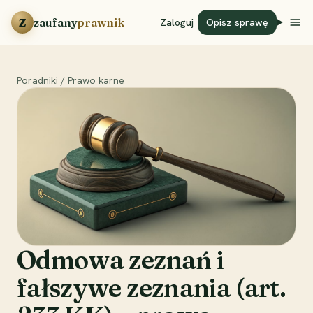
Przejdź do treści
Z
zaufany
prawnik
Zaloguj
Opisz sprawę
Poradniki
/
Prawo karne
Odmowa zeznań i
fałszywe zeznania (art.