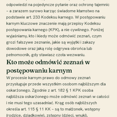
odpowiedzi na pojedyncze pytanie oraz ochronę tajemnic
– a zarazem surowo karząc świadome kłamstwo na
podstawie art. 233 Kodeksu karnego. W postępowaniu
karnym kluczowe znaczenie mają przepisy Kodeksu
postępowania karnego (KPK), a nie cywilnego. Poniżej
wyjaśniamy, kto i kiedy może odmówić zeznań, czym
grozi fałszywe zeznanie, jakie są wyjątki i zakazy
dowodowe oraz jaką rolę odgrywa obrońca lub
pełnomocnik, gdy stawiasz czoła wezwaniu.
Kto może odmówić zeznań w
postępowaniu karnym
W procesie karnym prawo do odmowy zeznań
przysługuje przede wszystkim osobom najbliższym dla
oskarżonego. Zgodnie z art. 182 § 1 KPK osoba
najbliższa oskarżonego może odmówić zeznań w całości
i nie musi tego uzasadniać. Krąg osób najbliższych
określa art. 115 § 11 KK – są to małżonek, wstępny
(rodzice, dziadkowie), zstępny (dzieci, wnuki),