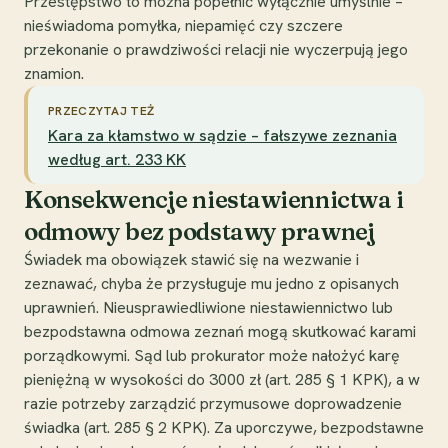
Przestępstwo to można popełnić wyłącznie umyślnie –
nieświadoma pomyłka, niepamięć czy szczere
przekonanie o prawdziwości relacji nie wyczerpują jego
znamion.
PRZECZYTAJ TEŻ
Kara za kłamstwo w sądzie – fałszywe zeznania
według art. 233 KK
Konsekwencje niestawiennictwa i
odmowy bez podstawy prawnej
Świadek ma obowiązek stawić się na wezwanie i
zeznawać, chyba że przysługuje mu jedno z opisanych
uprawnień. Nieusprawiedliwione niestawiennictwo lub
bezpodstawna odmowa zeznań mogą skutkować karami
porządkowymi. Sąd lub prokurator może nałożyć karę
pieniężną w wysokości do 3000 zł (art. 285 § 1 KPK), a w
razie potrzeby zarządzić przymusowe doprowadzenie
świadka (art. 285 § 2 KPK). Za uporczywe, bezpodstawne