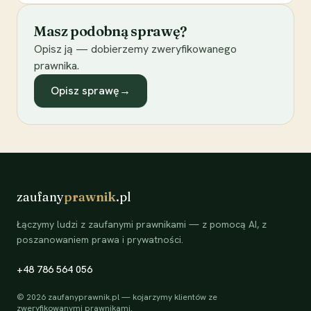
Masz podobną sprawę?
Opisz ją — dobierzemy zweryfikowanego
prawnika.
Opisz sprawę
→
zaufany
prawnik
.pl
Łączymy ludzi z zaufanymi prawnikami — z pomocą AI, z
poszanowaniem prawa i prywatności.
+48 786 564 056
©
2026
zaufanyprawnik.pl — kojarzymy klientów ze
zweryfikowanymi prawnikami.