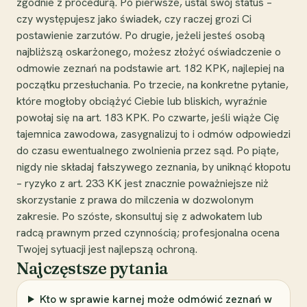
zgodnie z procedurą. Po pierwsze, ustal swój status –
czy występujesz jako świadek, czy raczej grozi Ci
postawienie zarzutów. Po drugie, jeżeli jesteś osobą
najbliższą oskarżonego, możesz złożyć oświadczenie o
odmowie zeznań na podstawie art. 182 KPK, najlepiej na
początku przesłuchania. Po trzecie, na konkretne pytanie,
które mogłoby obciążyć Ciebie lub bliskich, wyraźnie
powołaj się na art. 183 KPK. Po czwarte, jeśli wiąże Cię
tajemnica zawodowa, zasygnalizuj to i odmów odpowiedzi
do czasu ewentualnego zwolnienia przez sąd. Po piąte,
nigdy nie składaj fałszywego zeznania, by uniknąć kłopotu
– ryzyko z art. 233 KK jest znacznie poważniejsze niż
skorzystanie z prawa do milczenia w dozwolonym
zakresie. Po szóste, skonsultuj się z adwokatem lub
radcą prawnym przed czynnością; profesjonalna ocena
Twojej sytuacji jest najlepszą ochroną.
Najczęstsze pytania
Kto w sprawie karnej może odmówić zeznań w