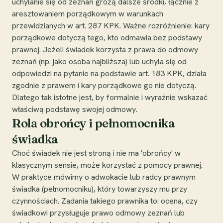
uchylanie się od zeznań grożą dalsze środki, łącznie z
aresztowaniem porządkowym w warunkach
przewidzianych w art. 287 KPK. Ważne rozróżnienie: kary
porządkowe dotyczą tego, kto odmawia bez podstawy
prawnej. Jeżeli świadek korzysta z prawa do odmowy
zeznań (np. jako osoba najbliższa) lub uchyla się od
odpowiedzi na pytanie na podstawie art. 183 KPK, działa
zgodnie z prawem i kary porządkowe go nie dotyczą.
Dlatego tak istotne jest, by formalnie i wyraźnie wskazać
właściwą podstawę swojej odmowy.
Rola obrońcy i pełnomocnika
świadka
Choć świadek nie jest stroną i nie ma 'obrońcy' w
klasycznym sensie, może korzystać z pomocy prawnej.
W praktyce mówimy o adwokacie lub radcy prawnym
świadka (pełnomocniku), który towarzyszy mu przy
czynnościach. Zadania takiego prawnika to: ocena, czy
świadkowi przysługuje prawo odmowy zeznań lub