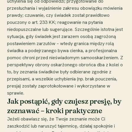
uchylenia się od odpowiedzi; przygotowanie do
przesłuchania i wyjaśnienie zakresu obowiązku mówienia
prawdy; czuwanie, czy świadek został prawidłowo
pouczony o art. 233 KK; reagowanie na pytania
niedopuszczalne lub sugerujące. Szczególnie istotna jest
sytuacja, gdy świadek jest zarazem osobą zagrożoną
postawieniem zarzutów – wtedy granica między rolą
świadka a podejrzanego bywa cienka, a profesjonalna
pomoc chroni przed nieświadomym samooskarżeniem. Z
perspektywy obrony oskarżonego obrońca dba z kolei o
to, by zeznania świadków były odbierane zgodnie z
przepisami, a wszelkie uchybienia (np. brak pouczenia,
presja) zostały zaprotokołowane i wykorzystane w
sprawie.
Jak postąpić, gdy czujesz presję, by
zeznawać – kroki praktyczne
Jeżeli obawiasz się, że Twoje zeznanie może Ci
zaszkodzić lub naruszyć tajemnicę, działaj spokojnie i