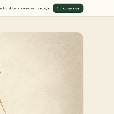
edziny
Dla prawników
Zaloguj
Opisz sprawę