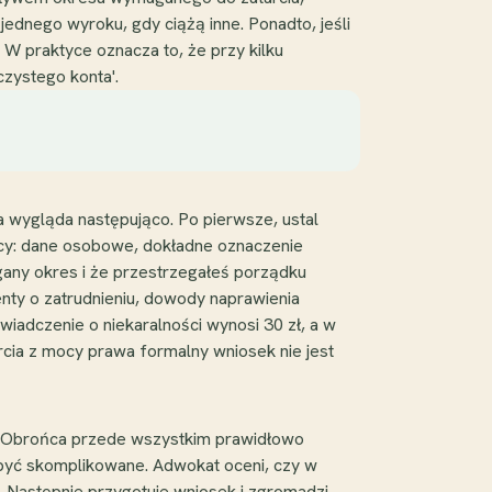
jednego wyroku, gdy ciążą inne. Ponadto, jeśli
 W praktyce oznacza to, że przy kilku
czystego konta'.
ra wygląda następująco. Po pierwsze, ustal
jący: dane osobowe, dokładne oznaczenie
gany okres i że przestrzegałeś porządku
ty o zatrudnieniu, dowody naprawienia
wiadczenie o niekaralności wynosi 30 zł, a w
arcia z mocy prawa formalny wniosek nie jest
h. Obrońca przede wszystkim prawidłowo
i być skomplikowane. Adwokat oceni, czy w
.k. Następnie przygotuje wniosek i zgromadzi