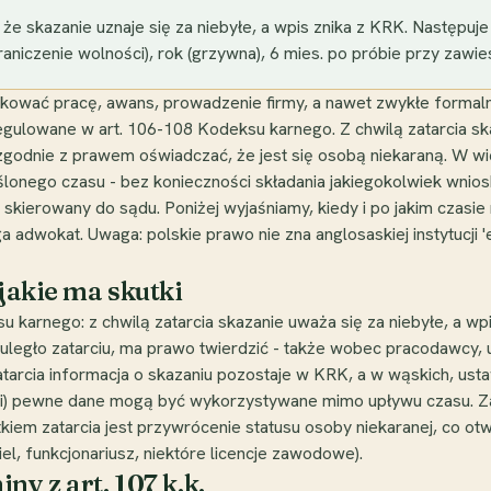
a, że skazanie uznaje się za niebyłe, a wpis znika z KRK. Następuj
ograniczenie wolności), rok (grzywna), 6 mies. po próbie przy zawi
kować pracę, awans, prowadzenie firmy, a nawet zwykłe formalno
 uregulowane w art. 106-108 Kodeksu karnego. Z chwilą zatarcia ska
zgodnie z prawem oświadczać, że jest się osobą niekaraną. W w
lonego czasu - bez konieczności składania jakiegokolwiek wnios
skierowany do sądu. Poniżej wyjaśniamy, kiedy i po jakim czasie n
adwokat. Uwaga: polskie prawo nie zna anglosaskiej instytucji 'e
 jakie ma skutki
ksu karnego: z chwilą zatarcia skazanie uważa się za niebyłe, a w
uległo zatarciu, ma prawo twierdzić - także wobec pracodawcy, ur
 zatarcia informacja o skazaniu pozostaje w KRK, a w wąskich, us
i) pewne dane mogą być wykorzystywane mimo upływu czasu. Zat
tkiem zatarcia jest przywrócenie statusu osoby niekaranej, co o
el, funkcjonariusz, niektóre licencje zawodowe).
ny z art. 107 k.k.