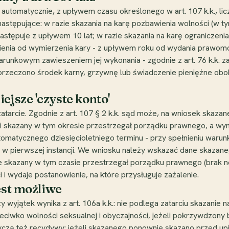
e automatycznie, z upływem czasu określonego w art. 107 k.k., l
następujące: w razie skazania na karę pozbawienia wolności (w t
stępuje z upływem 10 lat; w razie skazania na karę ograniczenia 
pienia od wymierzenia kary - z upływem roku od wydania prawom
runkowym zawieszeniem jej wykonania - zgodnie z art. 76 k.k. 
orzeczono środek karny, grzywnę lub świadczenie pieniężne obok 
ejsze 'czyste konto'
tarcie. Zgodnie z art. 107 § 2 k.k. sąd może, na wniosek skazane
żeli skazany w tym okresie przestrzegał porządku prawnego, a wy
automatycznego dziesięcioletniego terminu - przy spełnieniu war
 w pierwszej instancji. We wniosku należy wskazać dane skazane
e skazany w tym czasie przestrzegał porządku prawnego (brak no
 i wydaje postanowienie, na które przysługuje zażalenie.
est możliwe
zy wyjątek wynika z art. 106a k.k.: nie podlega zatarciu skazan
ciwko wolności seksualnej i obyczajności, jeżeli pokrzywdzony by
otyczą też recydywy: jeżeli skazanego ponownie skazano przed 