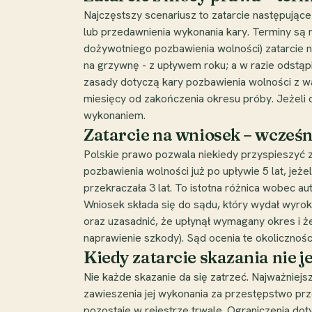
Najczęstszy scenariusz to zatarcie następując
lub przedawnienia wykonania kary. Terminy są 
dożywotniego pozbawienia wolności) zatarcie na
na grzywnę - z upływem roku; a w razie odstą
zasady dotyczą kary pozbawienia wolności z wa
miesięcy od zakończenia okresu próby. Jeżeli 
wykonaniem.
Zatarcie na wniosek – wcześni
Polskie prawo pozwala niekiedy przyspieszyć za
pozbawienia wolności już po upływie 5 lat, je
przekraczała 3 lat. To istotna różnica wobec 
Wniosek składa się do sądu, który wydał wyrok
oraz uzasadnić, że upłynął wymagany okres i ż
naprawienie szkody). Sąd ocenia te okoliczności
Kiedy zatarcie skazania nie j
Nie każde skazanie da się zatrzeć. Najważniejs
zawieszenia jej wykonania za przestępstwo prze
pozostaje w rejestrze trwale. Ograniczenia d