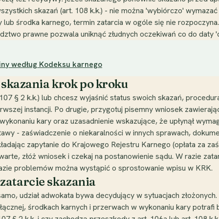
zystkich skazań (art. 108 k.k.) - nie można 'wybiórczo' wymazać 
lub środka karnego, termin zatarcia w ogóle się nie rozpoczyna.
radztwo prawne pozwala uniknąć złudnych oczekiwań co do daty '
miny według Kodeksu karnego
e skazania krok po kroku
. 107 § 2 k.k.) lub chcesz wyjaśnić status swoich skazań, procedu
erwszej instancji. Po drugie, przygotuj pisemny wniosek zawiera
 o wykonaniu kary oraz uzasadnienie wskazujące, że upłynął wyma
wy - zaświadczenie o niekaralności w innych sprawach, dokumen
składając zapytanie do Krajowego Rejestru Karnego (opłata za zaś
zwarte, złóż wniosek i czekaj na postanowienie sądu. W razie zat
 razie problemów można wystąpić o sprostowanie wpisu w KRK.
zatarcie skazania
 samo, udział adwokata bywa decydujący w sytuacjach złożonyc
e łącznej, środkach karnych i przerwach w wykonaniu kary potraf
107 § 2 k.k. i czy zachodzą przeszkody z art. 106a lub art. 108 k