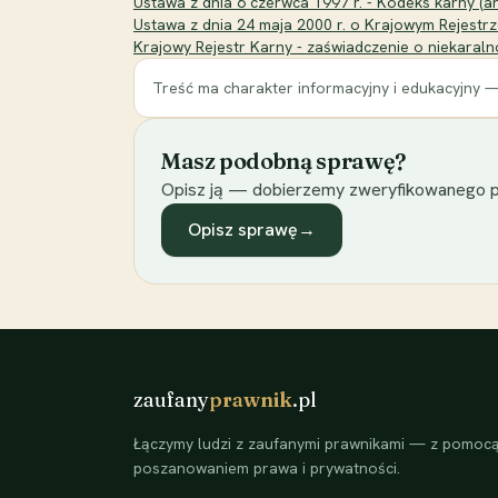
Ustawa z dnia 6 czerwca 1997 r. - Kodeks karny (art.
Ustawa z dnia 24 maja 2000 r. o Krajowym Rejestrz
Krajowy Rejestr Karny - zaświadczenie o niekaralno
Treść ma charakter informacyjny i edukacyjny —
Masz podobną sprawę?
Opisz ją — dobierzemy zweryfikowanego p
Opisz sprawę
→
zaufany
prawnik
.pl
Łączymy ludzi z zaufanymi prawnikami — z pomocą 
poszanowaniem prawa i prywatności.