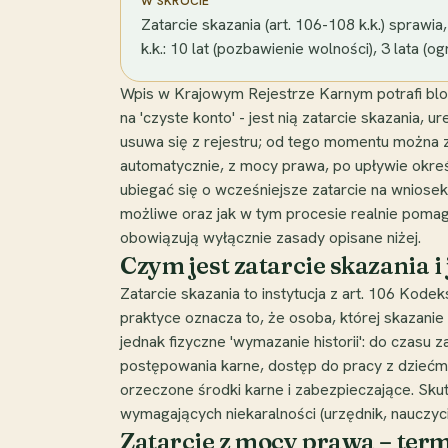
W SKRÓCIE
Zatarcie skazania (art. 106-108 k.k.) sprawi
k.k.: 10 lat (pozbawienie wolności), 3 lata (
Wpis w Krajowym Rejestrze Karnym potrafi blo
na 'czyste konto' - jest nią zatarcie skazania,
usuwa się z rejestru; od tego momentu można 
automatycznie, z mocy prawa, po upływie okreś
ubiegać się o wcześniejsze zatarcie na wniosek 
możliwe oraz jak w tym procesie realnie pomaga 
obowiązują wyłącznie zasady opisane niżej.
Czym jest zatarcie skazania i
Zatarcie skazania to instytucja z art. 106 Kode
praktyce oznacza to, że osoba, której skazanie 
jednak fizyczne 'wymazanie historii': do czasu
postępowania karne, dostęp do pracy z dziećm
orzeczone środki karne i zabezpieczające. Sku
wymagających niekaralności (urzędnik, nauczyci
Zatarcie z mocy prawa – termi