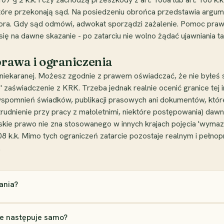
re przekonają sąd. Na posiedzeniu obrońca przedstawia argumen
ra. Gdy sąd odmówi, adwokat sporządzi zażalenie. Pomoc prawna
ię na dawne skazanie - po zatarciu nie wolno żądać ujawniania ta
prawa i ograniczenia
 niekaranej. Możesz zgodnie z prawem oświadczać, że nie byłeś 
zaświadczenie z KRK. Trzeba jednak realnie ocenić granice tej in
 wspomnień świadków, publikacji prasowych ani dokumentów, które
trudnienie przy pracy z małoletnimi, niektóre postępowania) da
kie prawo nie zna stosowanego w innych krajach pojęcia 'wymazan
108 k.k. Mimo tych ograniczeń zatarcie pozostaje realnym i peł
.
ania?
ie następuje samo?