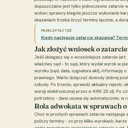
dopuszczalne jest tylko jednoczesne zatarcie ws
wobec sprawcy biegnie jeszcze wykonanie kary 
skazaniach trzeba liczyć terminy łącznie, a do
PRZECZYTAJ TEŻ
Kiedy następuje zatarcie skazania? Ter
Jak złożyć wniosek o zatarci
Jeśli ubiegasz się o wcześniejsze zatarcie (art
właściwy sąd - to sąd, który wydał wyrok w pi
wyroku (sąd, data, sygnatura akt), informację
prawnego. Warto dołączyć dowody dobrej posta
szkody. Po trzecie, sprawdź aktualny rejestr, 
wersji elektronicznej przez e-KRK 20 zł). Po c
potrzebny - dane usuwa się automatycznie; w
Rola adwokata w sprawach o 
Choć w prostych sprawach zatarcie następuje
policzy terminy - co przy kilku wyrokach, karz
ogóle przysługuje wcześniejsze zatarcie z art. 