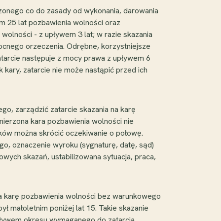
iczonego co do zasady od wykonania, darowania
ym 25 lat pozbawienia wolności oraz
wolności - z upływem 3 lat; w razie skazania
ocnego orzeczenia. Odrębne, korzystniejsze
zatarcie następuje z mocy prawa z upływem 6
kary, zatarcie nie może nastąpić przed ich
go, zarządzić zatarcie skazania na karę
mierzona kara pozbawienia wolności nie
unków można skrócić oczekiwanie o połowę.
go, oznaczenie wyroku (sygnaturę, datę, sąd)
wych skazań, ustabilizowana sytuacja, praca,
ie na karę pozbawienia wolności bez warunkowego
ł małoletnim poniżej lat 15. Takie skazanie
upływem okresu wymaganego do zatarcia,