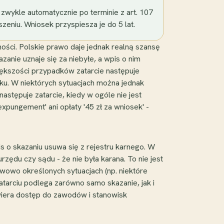
e zwykle automatycznie po terminie z art. 107
eszeniu. Wniosek przyspiesza je do 5 lat.
ści. Polskie prawo daje jednak realną szansę
zanie uznaje się za niebyłe, a wpis o nim
iększości przypadków zatarcie następuje
ku. W niektórych sytuacjach można jednak
astępuje zatarcie, kiedy w ogóle nie jest
xpungement' ani opłaty '45 zł za wniosek' -
pis o skazaniu usuwa się z rejestru karnego. W
zędu czy sądu - że nie była karana. To nie jest
tawowo określonych sytuacjach (np. niektóre
arciu podlega zarówno samo skazanie, jak i
twiera dostęp do zawodów i stanowisk