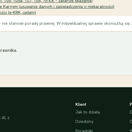
 106, 106a, 107, 108, 76 k.k. - zatarcie skazania)
e Karnym (usuwanie danych i zaświadczenia o niekaralności)
ści (e-KRK, opłaty)
 nie stanowi porady prawnej. W indywidualnej sprawie skonsultuj się
rawnika.
Klient
P
Jak to działa
D
AI, z
Dziedziny
C
Poradniki
W