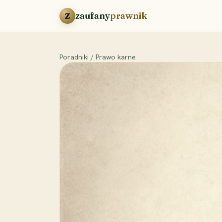
Przejdź do treści
zaufany
prawnik
Z
Poradniki
/
Prawo karne