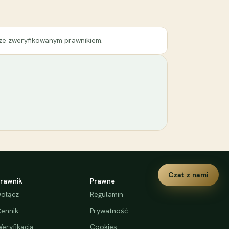
 ze zweryfikowanym prawnikiem.
Czat z nami
rawnik
Prawne
ołącz
Regulamin
ennik
Prywatność
eryfikacja
Cookies