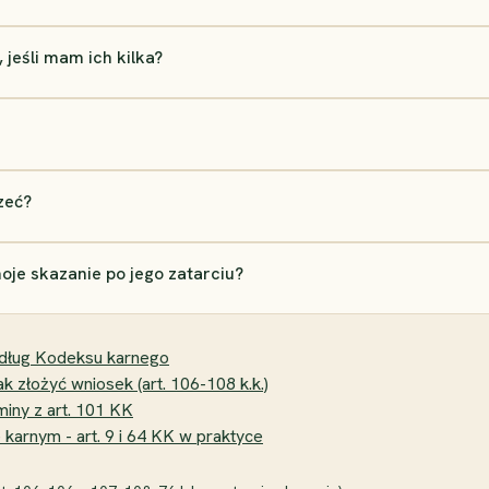
 jeśli mam ich kilka?
zeć?
je skazanie po jego zatarciu?
edług Kodeksu karnego
ak złożyć wniosek (art. 106-108 k.k.)
iny z art. 101 KK
arnym - art. 9 i 64 KK w praktyce