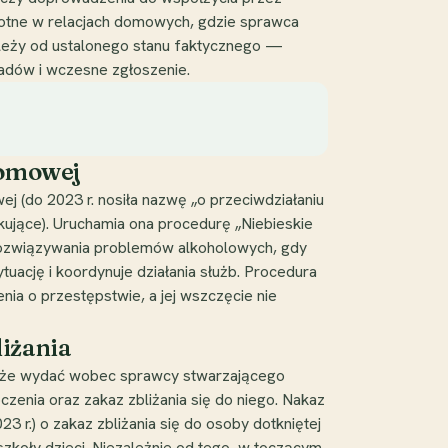
istotne w relacjach domowych, gdzie sprawca
ależy od ustalonego stanu faktycznego —
adów i wczesne zgłoszenie.
domowej
 (do 2023 r. nosiła nazwę „o przeciwdziałaniu
kujące). Uruchamia ona procedurę „Niebieskie
i rozwiązywania problemów alkoholowych, gdy
ację i koordynuje działania służb. Procedura
ia o przestępstwie, a jej wszczęcie nie
iżania
) może wydać wobec sprawcy stwarzającego
enia oraz zakaz zbliżania się do niego. Nakaz
3 r.) o zakaz zbliżania się do osoby dotkniętej
zkoły dzieci. Niezależnie od tego, w toczącym