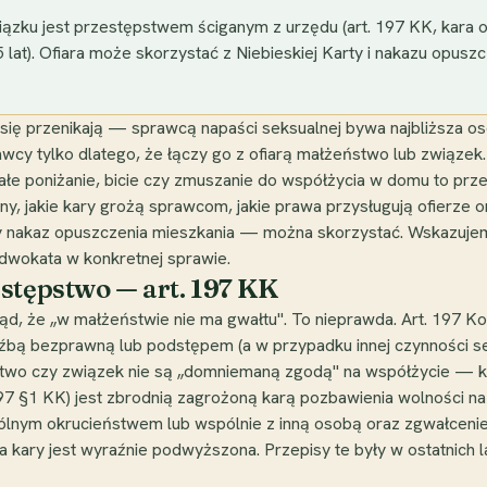
ązku jest przestępstwem ściganym z urzędu (art. 197 KK, kara 
5 lat). Ofiara może skorzystać z Niebieskiej Karty i nakazu opusz
ę przenikają — sprawcą napaści seksualnej bywa najbliższa oso
rawcy tylko dlatego, że łączy go z ofiarą małżeństwo lub związe
wałe poniżanie, bicie czy zmuszanie do współżycia w domu to prz
yny, jakie kary grożą sprawcom, jakie prawa przysługują ofierze 
y nakaz opuszczenia mieszkania — można skorzystać. Wskazujem
adwokata w konkretnej sprawie.
stępstwo — art. 197 KK
d, że „w małżeństwie nie ma gwałtu". To nieprawda. Art. 197 K
bą bezprawną lub podstępem (a w przypadku innej czynności sek
ństwo czy związek nie są „domniemaną zgodą" na współżycie —
 §1 KK) jest zbrodnią zagrożoną karą pozbawienia wolności na cz
gólnym okrucieństwem lub wspólnie z inną osobą oraz zgwałcenie
ica kary jest wyraźnie podwyższona. Przepisy te były w ostatnich 