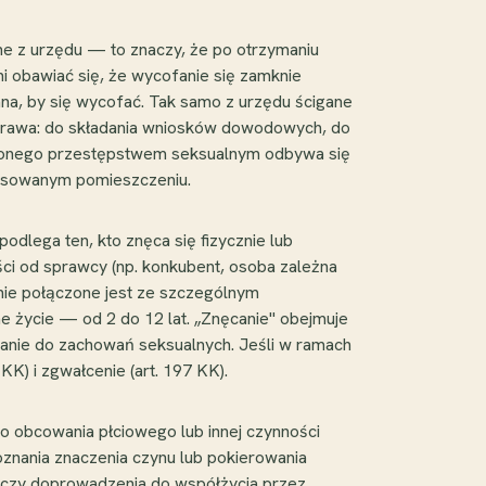
ne z urzędu — to znaczy, że po otrzymaniu
i obawiać się, że wycofanie się zamknie
a, by się wycofać. Tak samo z urzędu ścigane
o prawa: do składania wniosków dowodowych, do
wdzonego przestępstwem seksualnym odbywa się
tosowanym pomieszczeniu.
dlega ten, kto znęca się fizycznie lub
ści od sprawcy (np. konkubent, osoba zależna
nie połączone jest ze szczególnym
e życie — od 2 do 12 lat. „Znęcanie" obejmuje
uszanie do zachowań seksualnych. Jeśli w ramach
) i zgwałcenie (art. 197 KK).
do obcowania płciowego lub innej czynności
oznania znaczenia czynu lub pokierowania
tyczy doprowadzenia do współżycia przez