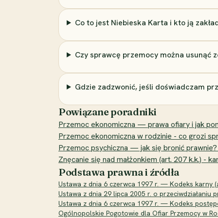
Co to jest Niebieska Karta i kto ją zakła
Czy sprawcę przemocy można usunąć z
Gdzie zadzwonić, jeśli doświadczam p
Powiązane poradniki
Przemoc ekonomiczna — prawa ofiary i jak po
Przemoc ekonomiczna w rodzinie - co grozi spra
Przemoc psychiczna — jak się bronić prawnie?
Znęcanie się nad małżonkiem (art. 207 k.k.) - k
Podstawa prawna i źródła
Ustawa z dnia 6 czerwca 1997 r. — Kodeks karny (ar
Ustawa z dnia 29 lipca 2005 r. o przeciwdziałani
Ustawa z dnia 6 czerwca 1997 r. — Kodeks postępo
Ogólnopolskie Pogotowie dla Ofiar Przemocy w Rodz