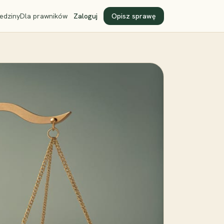
edziny
Dla prawników
Zaloguj
Opisz sprawę