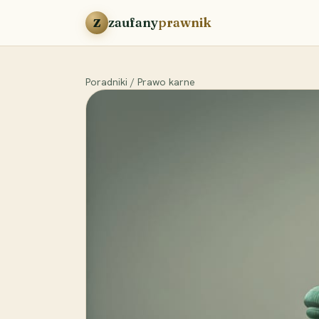
Przejdź do treści
zaufany
prawnik
Z
Poradniki
/
Prawo karne