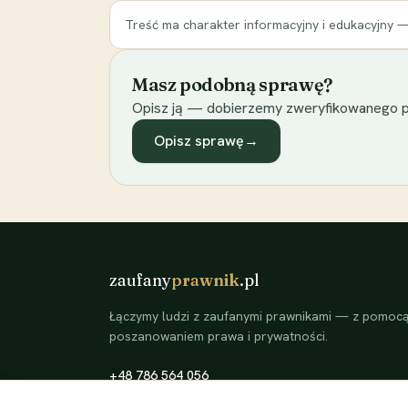
Treść ma charakter informacyjny i edukacyjny —
Masz podobną sprawę?
Opisz ją — dobierzemy zweryfikowanego p
Opisz sprawę
→
zaufany
prawnik
.pl
Łączymy ludzi z zaufanymi prawnikami — z pomocą 
poszanowaniem prawa i prywatności.
+48 786 564 056