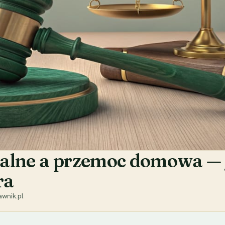
alne a przemoc domowa — j
ra
wnik.pl