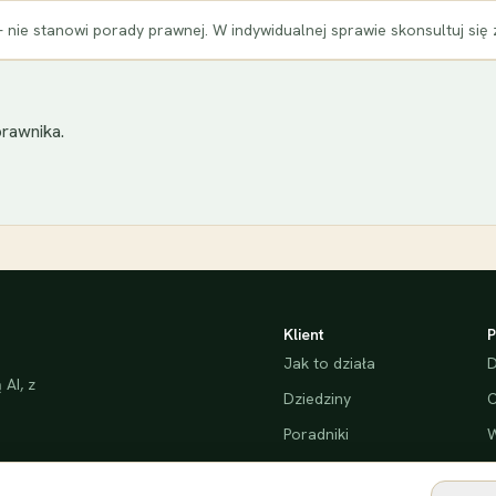
 nie stanowi porady prawnej. W indywidualnej sprawie skonsultuj się
rawnika.
Klient
P
Jak to działa
D
AI, z
Dziedziny
C
Poradniki
W
Bezpieczeństwo