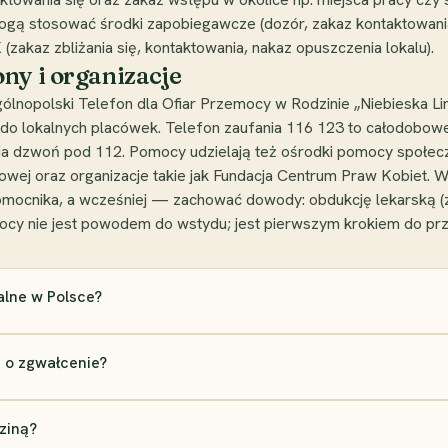
gą stosować środki zapobiegawcze (dozór, zakaz kontaktowania s
(zakaz zbliżania się, kontaktowania, nakaz opuszczenia lokalu).
ny i organizacje
gólnopolski Telefon dla Ofiar Przemocy w Rodzinie „Niebieska 
uje do lokalnych placówek. Telefon zaufania 116 123 to całodobo
ia dzwoń pod 112. Pomocy udzielają też ośrodki pomocy społeczne
wej oraz organizacje takie jak Fundacja Centrum Praw Kobiet. 
ocnika, a wcześniej — zachować dowody: obdukcję lekarską (za
ocy nie jest powodem do wstydu; jest pierwszym krokiem do pr
alne w Polsce?
 o zgwałcenie?
ziną?