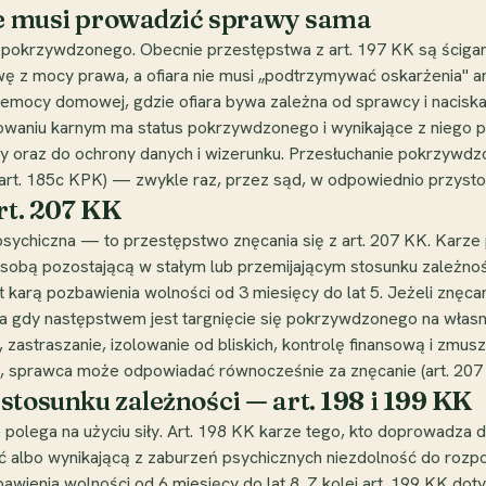
nie musi prowadzić sprawy sama
k pokrzywdzonego. Obecnie przestępstwa z art. 197 KK są ściga
 z mocy prawa, a ofiara nie musi „podtrzymywać oskarżenia" an
mocy domowej, gdzie ofiara bywa zależna od sprawcy i naciskan
tępowaniu karnym ma status pokrzywdzonego i wynikające z nieg
awy oraz do ochrony danych i wizerunku. Przesłuchanie pokrzy
(art. 185c KPK) — zwykle raz, przez sąd, w odpowiednio przys
rt. 207 KK
chiczna — to przestępstwo znęcania się z art. 207 KK. Karze po
 osobą pozostającą w stałym lub przemijającym stosunku zależno
karą pozbawienia wolności od 3 miesięcy do lat 5. Jeżeli znęca
 a gdy następstwem jest targnięcie się pokrzywdzonego na własn
e, zastraszanie, izolowanie od bliskich, kontrolę finansową i zm
 sprawca może odpowiadać równocześnie za znęcanie (art. 207 KK
stosunku zależności — art. 198 i 199 KK
e polega na użyciu siły. Art. 198 KK karze tego, kto doprowadza 
ć albo wynikającą z zaburzeń psychicznych niezdolność do rozp
wienia wolności od 6 miesięcy do lat 8. Z kolei art. 199 KK do