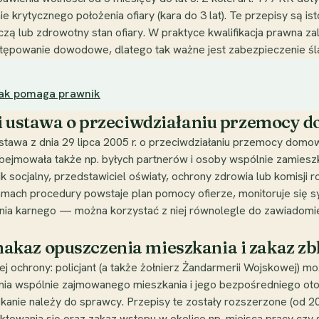
e krytycznego położenia ofiary (kara do 3 lat). Te przepisy są 
ą lub zdrowotny stan ofiary. W praktyce kwalifikacja prawna z
tępowanie dowodowe, dlatego tak ważne jest zabezpieczenie śl
jak pomaga prawnik
 i ustawa o przeciwdziałaniu przemocy 
a z dnia 29 lipca 2005 r. o przeciwdziałaniu przemocy domowej
bejmowała także np. byłych partnerów i osoby wspólnie zamiesz
ik socjalny, przedstawiciel oświaty, ochrony zdrowia lub komisj
ch procedury powstaje plan pomocy ofierze, monitoruje się sytu
ania karnego — można korzystać z niej równolegle do zawiadomien
kaz opuszczenia mieszkania i zakaz zbl
iej ochrony: policjant (a także żołnierz Żandarmerii Wojskowej
a wspólnie zajmowanego mieszkania i jego bezpośredniego otocz
kanie należy do sprawcy. Przepisy te zostały rozszerzone (od 202
towania się oraz zakaz wstępu w okolice np. miejsca pracy czy s