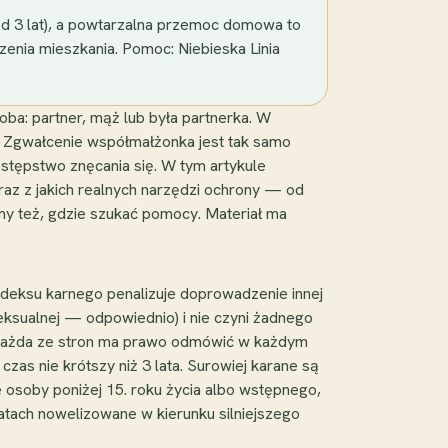
od 3 lat), a powtarzalna przemoc domowa to
czenia mieszkania. Pomoc: Niebieska Linia
ba: partner, mąż lub była partnerka. W
k. Zgwałcenie współmałżonka jest tak samo
estępstwo znęcania się. W tym artykule
oraz z jakich realnych narzędzi ochrony — od
y też, gdzie szukać pomocy. Materiał ma
odeksu karnego penalizuje doprowadzenie innej
sualnej — odpowiednio) i nie czyni żadnego
 każda ze stron ma prawo odmówić w każdym
as nie krótszy niż 3 lata. Surowiej karane są
 osoby poniżej 15. roku życia albo wstępnego,
latach nowelizowane w kierunku silniejszego