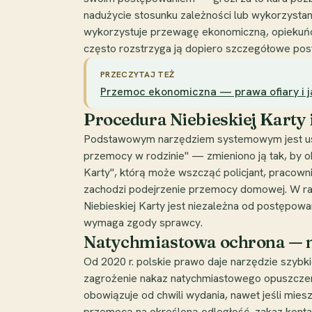
nadużycie stosunku zależności lub wykorzystani
wykorzystuje przewagę ekonomiczną, opiekuńcz
często rozstrzyga ją dopiero szczegółowe pos
PRZECZYTAJ TEŻ
Przemoc ekonomiczna — prawa ofiary i 
Procedura Niebieskiej Karty
Podstawowym narzędziem systemowym jest ustaw
przemocy w rodzinie" — zmieniono ją tak, by o
Karty", którą może wszcząć policjant, pracown
zachodzi podejrzenie przemocy domowej. W rama
Niebieskiej Karty jest niezależna od postępow
wymaga zgody sprawcy.
Natychmiastowa ochrona — na
Od 2020 r. polskie prawo daje narzędzie szybk
zagrożenie nakaz natychmiastowego opuszczeni
obowiązuje od chwili wydania, nawet jeśli miesz
przemocą na określoną odległość, zakaz kontak