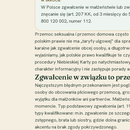
W SKRÓCIE
W Polsce zgwałcenie w małżeństwie lub zwi
znęcanie się (art. 207 KK, od 3 miesięcy do 
800 120 002, numer 112.
Przemoc seksualna i przemoc domowa często si
polskim prawie nie ma „taryfy ulgowej" dla sp
karalne jak zgwałcenie obcej osoby, a długotr
wyjaśniamy, jak polskie prawo kwalifikuje te cz
procedury Niebieskiej Karty po natychmiastow
charakter informacyjny i nie zastępuje porady 
Zgwałcenie w związku to prze
Najczęstszym błędnym przekonaniem jest poglą
osoby do obcowania płciowego przemocą, groź
wyjątku dla małżonków ani partnerów. Małże
momencie. Typ podstawowy zgwałcenia (art. 197
typy kwalifikowane: m.in. zgwałcenie ze szcze
zstępnego, brata lub siostry, gdzie dolna gran
akcentu na brak zgody pokrzywdzonego.