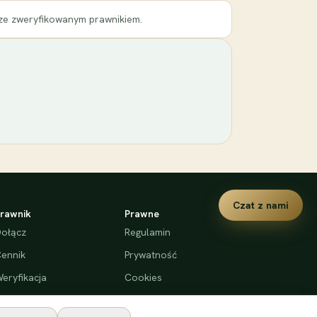
 ze zweryfikowanym prawnikiem.
Czat z nami
rawnik
Prawne
ołącz
Regulamin
ennik
Prywatność
eryfikacja
Cookies
Deklaracja dostępności