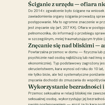
Ściganie z urzędu — ofiara 
Do 2014 r. zgwałcenie było ścigane na wniose
zawiadomienia organy ścigania prowadzą sprawę
postępowanie. Ma to ogromne znaczenie w prze
jest znęcanie się (art. 207 KK). Ofiara w pos
pełnomocnika, do informacji o przebiegu spr
w szczególnym, mniej traumatyzującym trybie 
Znęcanie się nad bliskimi — a
Powtarzalna przemoc w domu — fizyczna lub psy
psychicznie nad osobą najbliższą lub nad inną
ekonomicznie). Typ podstawowy zagrożony jest 
okrucieństwem, kara wynosi od roku do 10 lat,
nie tylko bicie, ale też systematyczne poniżani
znęcania dochodzi do zmuszania do współżycia,
Wykorzystanie bezradności i 
Przemoc seksualna w relacji bliskiej nie zawsz
seksualnej osobę, wykorzystując jej bezradnoś
swoim postępowaniem — grozi za to kara pozba