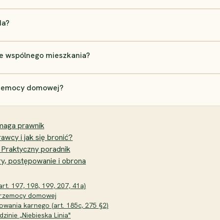
da?
e wspólnego mieszkania?
rzemocy domowej?
maga prawnik
wcy i jak się bronić?
 Praktyczny poradnik
ary, postępowanie i obrona
t. 197, 198, 199, 207, 41a)
u przemocy domowej
wania karnego (art. 185c, 275 §2)
inie „Niebieska Linia"