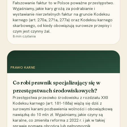
Fałszowanie faktur to w Polsce poważne przestępstwo.
Wyjaśniamy, jakie kary grożą za podrabianie i
wystawianie nierzetelnych faktur na gruncie Kodeksu
karnego (art. 270a, 271a, 277a) oraz Kodeksu karnego
skarbowego, od kiedy obowiązują surowsze przepisy i
czym jest czynny żal.
8
min czytania
PRAWO KARNE
Co robi prawnik specjalizujący się w
przestępstwach środowiskowych?
Przestępstwa przeciwko środowisku z rozdziału XXII
Kodeksu karnego (art. 181-188a) wiążą się dziś z
surowymi karami pozbawienia wolności i obowiązkową
nawiązką do 10 mln zł. Wyjaśniamy, jakie czyny są
karalne, co zmieniła reforma z 2022 r. i jak w takiej
sprawie pomaga obrońca lub pełnomocnik.