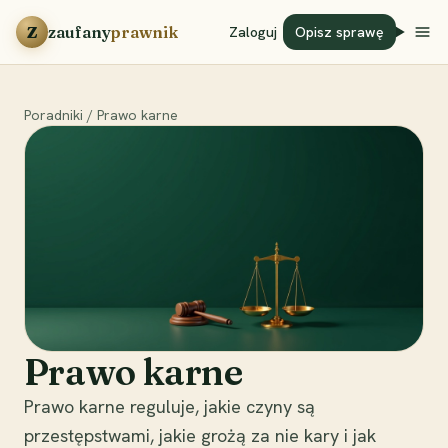
Przejdź do treści
Z
zaufany
prawnik
Zaloguj
Opisz sprawę
Poradniki
/
Prawo karne
Prawo karne
Prawo karne reguluje, jakie czyny są
przestępstwami, jakie grożą za nie kary i jak