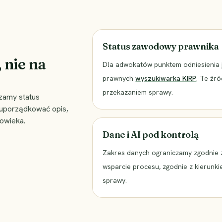
Status zawodowy prawnika
 nie na
Dla adwokatów punktem odniesienia 
prawnych
wyszukiwarka KIRP
. Te źr
przekazaniem sprawy.
zamy status
 uporządkować opis,
łowieka.
Dane i AI pod kontrolą
Zakres danych ograniczamy zgodnie 
wsparcie procesu, zgodnie z kierunki
sprawy.