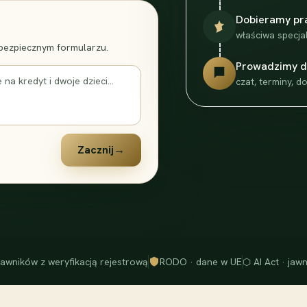
Dobieramy pr
właściwa specjal
 bezpiecznym formularzu.
Prowadzimy 
a kredyt i dwoje dzieci...
czat, terminy, 
Zacznij
→
awników z weryfikacją rejestrową
RODO · dane w UE
⬡ AI Act · jawn