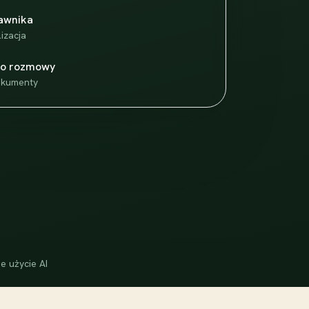
awnika
izacja
do rozmowy
dokumenty
e użycie AI