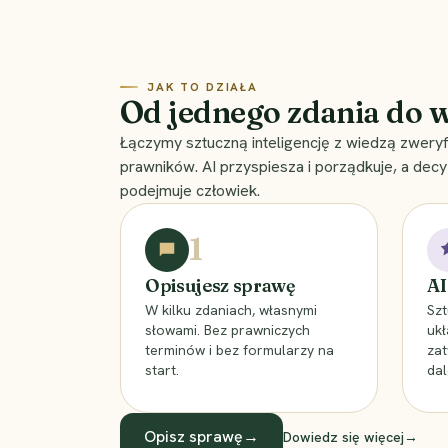
JAK TO DZIAŁA
Od jednego zdania do 
Łączymy sztuczną inteligencję z wiedzą zwery
prawników. AI przyspiesza i porządkuje, a de
podejmuje człowiek.
1
Opisujesz sprawę
AI
W kilku zdaniach, własnymi
Szt
słowami. Bez prawniczych
uk
terminów i bez formularzy na
zat
start.
dal
Opisz sprawę
→
Dowiedz się więcej
→