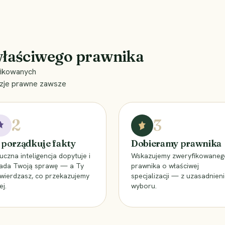
właściwego prawnika
fikowanych
cyzje prawne zawsze
2
3
 porządkuje fakty
Dobieramy prawnika
uczna inteligencja dopytuje i
Wskazujemy zweryfikowaneg
łada Twoją sprawę — a Ty
prawnika o właściwej
wierdzasz, co przekazujemy
specjalizacji — z uzasadnien
ej.
wyboru.