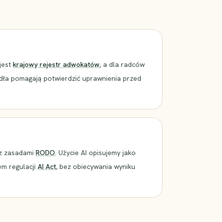
jest
krajowy rejestr adwokatów
, a dla radców
ódła pomagają potwierdzić uprawnienia przed
z zasadami
RODO
. Użycie AI opisujemy jako
em regulacji
AI Act
, bez obiecywania wyniku