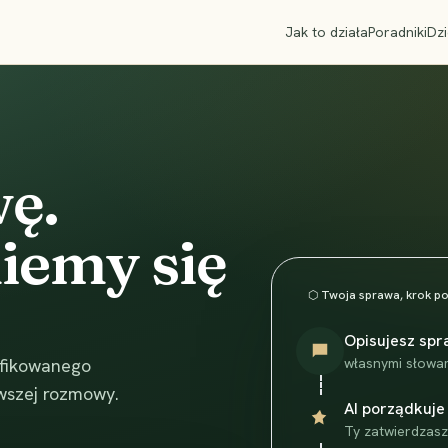
Jak to działa
Poradniki
Dzi
ę.
iemy się
⬡ Twoja sprawa, krok po
Opisujesz sp
fikowanego
własnymi słowa
wszej rozmowy.
AI porządkuje
Ty zatwierdzasz