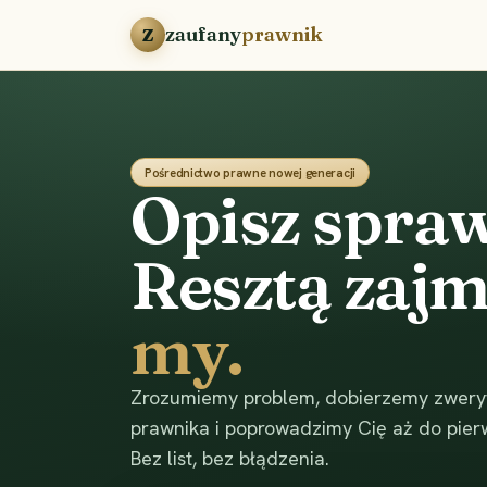
Przejdź do treści
zaufany
prawnik
Z
Pośrednictwo prawne nowej generacji
Opisz spraw
Resztą zajm
my.
Zrozumiemy problem, dobierzemy zwery
prawnika i poprowadzimy Cię aż do pier
Bez list, bez błądzenia.