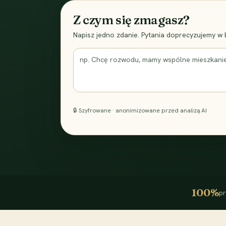
Z czym się zmagasz?
Napisz jedno zdanie. Pytania doprecyzujemy w
np. Chcę rozwodu, mamy wspólne mieszkanie n
🔒 Szyfrowane · anonimizowane przed analizą AI
100%
pr