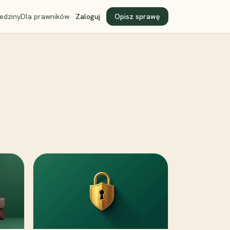
edziny
Dla prawników
Zaloguj
Opisz sprawę