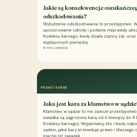
Jakie są konsekwencje oszukańcze
odszkodowania?
Wyłudzenie odszkodowania to przestępstwo. Wyj
upozorowanie szkody i podanie nieprawdy ubezpi
Kodeksu karnego, kiedy działa czynny żal, ora
wypłaconych pieniędzy.
8
min czytania
PRAWO KARNE
Jaka jest kara za kłamstwo w sądzie
Kłamstwo w sądzie to nie zawsze przestępstwo,
świadka są zagrożone karą od 6 miesięcy do 8 la
Kodeksu karnego). Wyjaśniamy, kto i kiedy odp
sądem, jakie kary przewiduje prawo i dlaczego
inaczej niż świadek.