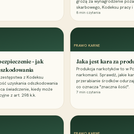
grożą za wynagrodzenie poz
skarbowego, Kodeksu pracy i
8
min czytania
PRAWO KARNE
ezpieczenie - jak
Jaka jest kara za pro
Produkcja narkotyków to w Po
odszkodowania
narkomanii. Sprawdź, jakie ka
przestępstwa z Kodeksu
przerabianie środków odurza
wość uzyskania odszkodowania
co oznacza "znaczna ilość".
aca świadczenie, kiedy może
7
min czytania
ne z art. 298 k.k.
PRAWO KARNE