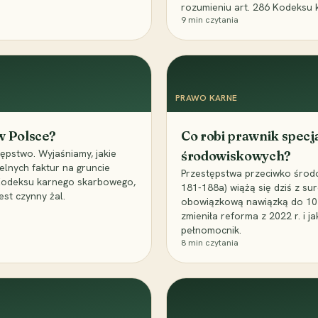
rozumieniu art. 286 Kodeksu 
9
min czytania
PRAWO KARNE
 w Polsce?
Co robi prawnik specj
ępstwo. Wyjaśniamy, jakie
środowiskowych?
elnych faktur na gruncie
Przestępstwa przeciwko środo
 Kodeksu karnego skarbowego,
181-188a) wiążą się dziś z su
est czynny żal.
obowiązkową nawiązką do 10 m
zmieniła reforma z 2022 r. i 
pełnomocnik.
8
min czytania