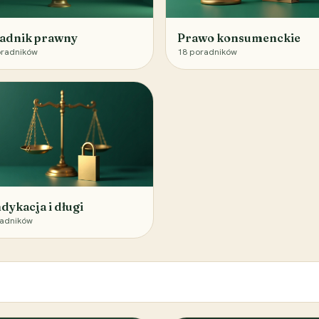
adnik prawny
Prawo konsumenckie
radników
18
poradników
dykacja i długi
adników