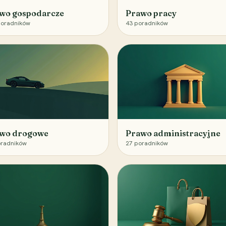
wo gospodarcze
Prawo pracy
oradników
43
poradników
wo drogowe
Prawo administracyjne
radników
27
poradników