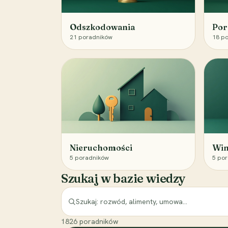
Odszkodowania
Por
21
poradników
18
po
Nieruchomości
Win
5
poradników
5
por
Szukaj w bazie wiedzy
1826
poradników