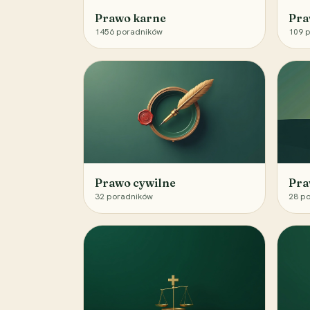
Prawo karne
Pra
1456
poradników
109
p
Prawo cywilne
Pra
32
poradników
28
po