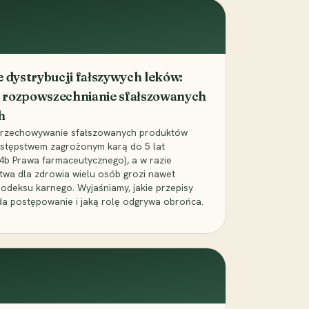
dystrybucji fałszywych leków:
 rozpowszechnianie sfałszowanych
h
 przechowywanie sfałszowanych produktów
zestępstwem zagrożonym karą do 5 lat
24b Prawa farmaceutycznego), a w razie
wa dla zdrowia wielu osób grozi nawet
Kodeksu karnego. Wyjaśniamy, jakie przepisy
da postępowanie i jaką rolę odgrywa obrońca.