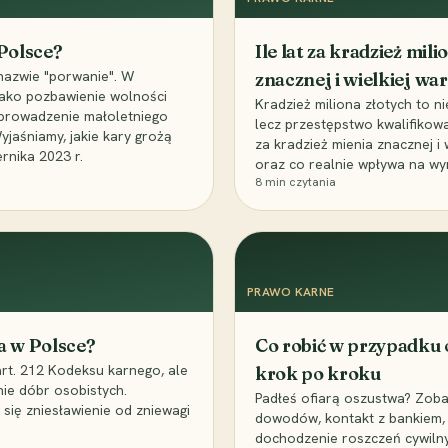
 Polsce?
Ile lat za kradzież mil
nazwie "porwanie". W
znacznej i wielkiej war
 jako pozbawienie wolności
Kradzież miliona złotych to n
, uprowadzenie małoletniego
lecz przestępstwo kwalifikowa
Wyjaśniamy, jakie kary grożą
za kradzież mienia znacznej i
rnika 2023 r.
oraz co realnie wpływa na wy
8
min czytania
PRAWO KARNE
a w Polsce?
Co robić w przypadku
art. 212 Kodeksu karnego, ale
krok po kroku
nie dóbr osobistych.
Padłeś ofiarą oszustwa? Zobac
 się zniesławienie od zniewagi
dowodów, kontakt z bankiem, 
dochodzenie roszczeń cywilny