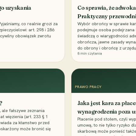
go uzyskania
Co sprawia, że adwoka
Praktyczny przewodn
aśniamy, co realnie grozi za
Wybór obrońcy w sprawie karne
eczycielowi: art. 298 i 286
podejmuje osoba podejrzana l
z cywilny obowiązek zwrotu
świadczą o wiarygodności ad
obrończa, jawne zasady wyna
do obrony i obrońcę z urzędu
8
min czytania
PRAWO PRACY
?
Jaka jest kara za pła
 ale fałszywe zeznania
wynagrodzenia poza 
t więzienia (art. 233 § 1
Płacenie pod stołem, czyli wyp
owiada za kłamstwo przed
umową, to nie tylko ryzyko d
 oskarżony może bronić się
skarbową może ponieść także 