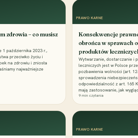
PRAWO KARNE
m zdrowia – co musisz
Konsekwencje prawne 
obrońca w sprawach o
1 października 2023 r.,
produktów leczniczyc
stwa przeciwko życiu i
Wytwarzanie, dostarczanie i
bek na zdrowiu i zniosła
leczniczych jest w Polsce pr
aśniamy najważniejsze
pozbawienia wolności (art. 1
sprowadzenia niebezpieczeńst
odpowiedzialność z art. 165 
mają zastosowanie, jak wyglą
9
min czytania
PRAWO KARNE