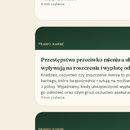
8
min czytania
PRAWO KARNE
Przestępstwa przeciwko mieniu a ub
wpływają na roszczenia i wypłatę 
Kradzież, oszustwo czy zniszczenie mienia to 
karnego, które bezpośrednio rzutują na możli
z polisy. Wyjaśniamy, kiedy ubezpieczyciel wypł
go odmówić oraz czym grozi oszustwo asekuracyj
9
min czytania
PRAWO KARNE