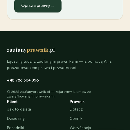
Opisz sprawę
→
zaufany
prawnik
.pl
Łączymy ludzi z zaufanymi prawnikami — z pomocą AI, z
poszanowaniem prawa i prywatności.
+48 786 564 056
©
2026
zaufanyprawnik.pl — kojarzymy klientów ze
zweryfikowanymi prawnikami.
Klient
Prawnik
Jak to działa
Dołącz
Dziedziny
Cennik
Poradniki
Weryfikacja