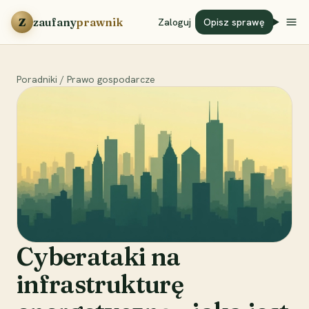
Przejdź do treści
Z
zaufany
prawnik
Zaloguj
Opisz sprawę
Poradniki
/
Prawo gospodarcze
Cyberataki na
infrastrukturę