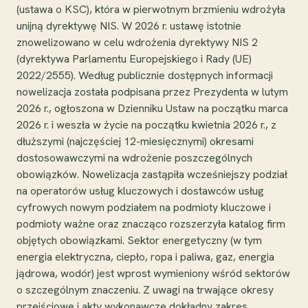
(ustawa o KSC), która w pierwotnym brzmieniu wdrożyła
unijną dyrektywę NIS. W 2026 r. ustawę istotnie
znowelizowano w celu wdrożenia dyrektywy NIS 2
(dyrektywa Parlamentu Europejskiego i Rady (UE)
2022/2555). Według publicznie dostępnych informacji
nowelizacja została podpisana przez Prezydenta w lutym
2026 r., ogłoszona w Dzienniku Ustaw na początku marca
2026 r. i weszła w życie na początku kwietnia 2026 r., z
dłuższymi (najczęściej 12-miesięcznymi) okresami
dostosowawczymi na wdrożenie poszczególnych
obowiązków. Nowelizacja zastąpiła wcześniejszy podział
na operatorów usług kluczowych i dostawców usług
cyfrowych nowym podziałem na podmioty kluczowe i
podmioty ważne oraz znacząco rozszerzyła katalog firm
objętych obowiązkami. Sektor energetyczny (w tym
energia elektryczna, ciepło, ropa i paliwa, gaz, energia
jądrowa, wodór) jest wprost wymieniony wśród sektorów
o szczególnym znaczeniu. Z uwagi na trwające okresy
przejściowe i akty wykonawcze dokładny zakres