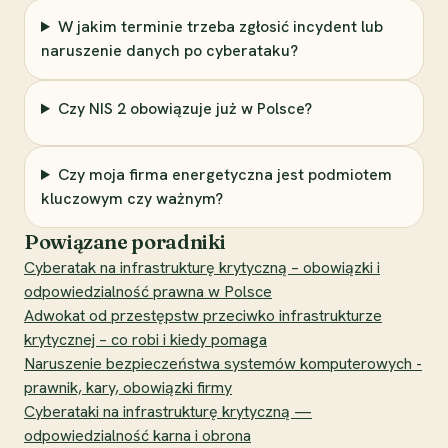
W jakim terminie trzeba zgłosić incydent lub
naruszenie danych po cyberataku?
Czy NIS 2 obowiązuje już w Polsce?
Czy moja firma energetyczna jest podmiotem
kluczowym czy ważnym?
Powiązane poradniki
Cyberatak na infrastrukturę krytyczną – obowiązki i
odpowiedzialność prawna w Polsce
Adwokat od przestępstw przeciwko infrastrukturze
krytycznej – co robi i kiedy pomaga
Naruszenie bezpieczeństwa systemów komputerowych -
prawnik, kary, obowiązki firmy
Cyberataki na infrastrukturę krytyczną —
odpowiedzialność karna i obrona