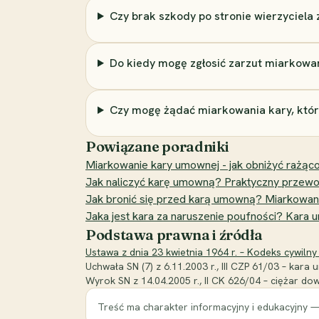
Czy brak szkody po stronie wierzyciela
Do kiedy mogę zgłosić zarzut miarkowa
Czy mogę żądać miarkowania kary, któr
Powiązane poradniki
Miarkowanie kary umownej - jak obniżyć rażąco
Jak naliczyć karę umowną? Praktyczny przewo
Jak bronić się przed karą umowną? Miarkowanie
Jaka jest kara za naruszenie poufności? Kara
Podstawa prawna i źródła
Ustawa z dnia 23 kwietnia 1964 r. – Kodeks cywilny 
Uchwała SN (7) z 6.11.2003 r., III CZP 61/03 – kar
Wyrok SN z 14.04.2005 r., II CK 626/04 – ciężar d
Treść ma charakter informacyjny i edukacyjny —