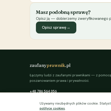
Masz podobną sprawę?
Opisz ją — dobierzemy zweryfikowanego p
Opisz sprawę
→
zaufany
prawnik
.pl
Łączymy ludzi z zaufanymi prawnikami — z pomocą 
poszanowaniem prawa i prywatności.
+48 786 564 056
©
2026
zaufanyprawnik.pl — kojarzymy klientów ze
Używamy niezbędnych plików cookie. Statysty
zweryfikowanymi prawnikami.
polityce cookies
.