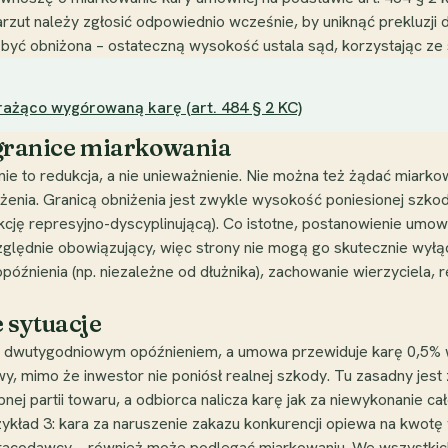
rzut należy zgłosić odpowiednio wcześnie, by uniknąć prekluzji 
 być obniżona – ostateczną wysokość ustala sąd, korzystając ze
rażąco wygórowaną karę (art. 484 § 2 KC)
ą granice miarkowania
e to redukcja, a nie unieważnienie. Nie można też żądać miarko
zeżenia. Granicą obniżenia jest zwykle wysokość poniesionej szk
cję represyjno-dyscyplinującą). Co istotne, postanowienie umo
względnie obowiązujący, więc strony nie mogą go skutecznie wył
późnienia (np. niezależne od dłużnika), zachowanie wierzyciela, r
 sytuacje
 z dwutygodniowym opóźnieniem, a umowa przewiduje karę 0,5% wa
, mimo że inwestor nie poniósł realnej szkody. Tu zasadny jest
ej partii towaru, a odbiorca nalicza karę jak za niewykonanie c
zykład 3: kara za naruszenie zakazu konkurencji opiewa na kwot
pracodawcy – również może podlegać miarkowaniu. We wszystkich