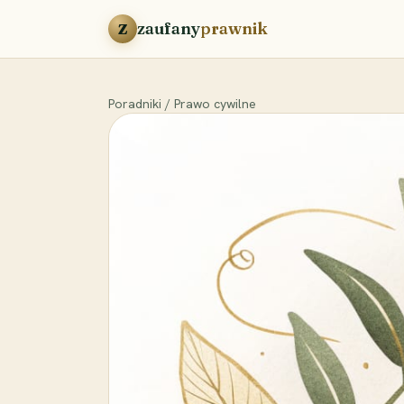
Przejdź do treści
zaufany
prawnik
Z
Poradniki
/
Prawo cywilne