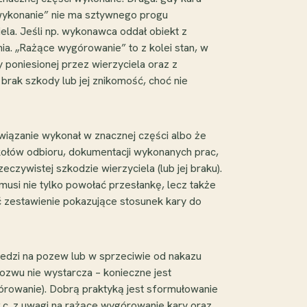
 wykonanie” nie ma sztywnego progu
iela. Jeśli np. wykonawca oddał obiekt z
a. „Rażące wygórowanie” to z kolei stan, w
 poniesionej przez wierzyciela oraz z
 brak szkody lub jej znikomość, choć nie
bowiązanie wykonał w znacznej części albo że
ołów odbioru, dokumentacji wykonanych prac,
eczywistej szkodzie wierzyciela (lub jej braku).
musi nie tylko powołać przesłankę, lecz także
 zestawienie pokazujące stosunek kary do
wiedzi na pozew lub w sprzeciwie od nakazu
ozwu nie wystarcza – konieczne jest
órowanie). Dobrą praktyką jest sformułowanie
k.c. z uwagi na rażące wygórowanie kary oraz