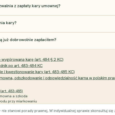
 zwalnia z zapłaty kary umownej?
nia kary?
ą już dobrowolnie zapłaciłem?
 wygórowaną karę (art. 484 § 2 KC)
dnik po art. 483-484 KC
 i kwestionowanie kary (art. 483-485 KC)
 umowna, odszkodowanie i odpowiedzialność karna w polskim pra
(art. 483–485)
a umowna a szkoda
owodu przy miarkowaniu
 nie stanowi porady prawnej. W indywidualnej sprawie skonsultuj się