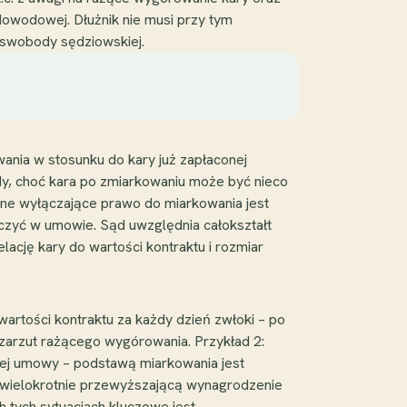
dowodowej. Dłużnik nie musi przy tym
 swobody sędziowskiej.
wania w stosunku do kary już zapłaconej
ody, choć kara po zmiarkowaniu może być nieco
wne wyłączające prawo do miarkowania jest
ączyć w umowie. Sąd uwzględnia całokształt
elację kary do wartości kontraktu i rozmiar
rtości kontraktu za każdy dzień zwłoki – po
 zarzut rażącego wygórowania. Przykład 2:
ałej umowy – podstawą miarkowania jest
ę wielokrotnie przewyższającą wynagrodzenie
 tych sytuacjach kluczowe jest