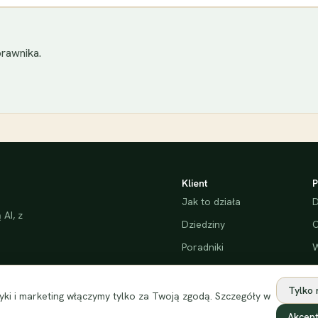
rawnika.
Klient
P
Jak to działa
D
AI, z
Dziedziny
C
Poradniki
W
Bezpieczeństwo
Tylko
ki i marketing włączymy tylko za Twoją zgodą. Szczegóły w
Akcept