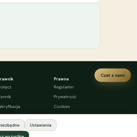
Czat z nami
rawnik
Prawne
ołącz
Regulamin
ennik
Prywatność
eryfikacja
Cookies
Deklaracja dostępności
 niezbędne
Ustawienia
uj wszystkie