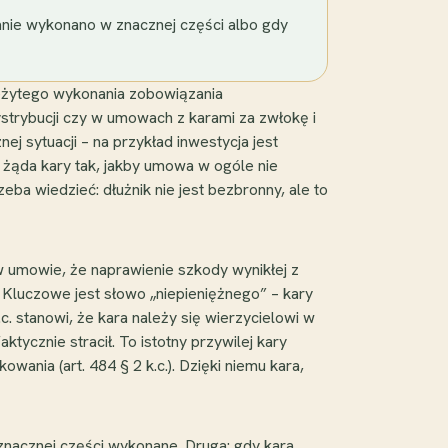
zanie wykonano w znacznej części albo gdy
ależytego wykonania zobowiązania
trybucji czy w umowach z karami za zwłokę i
ej sytuacji – na przykład inwestycja jest
el żąda kary tak, jakby umowa w ogóle nie
eba wiedzieć: dłużnik nie jest bezbronny, ale to
w umowie, że naprawienie szkody wynikłej z
 Kluczowe jest słowo „niepieniężnego” – kary
c. stanowi, że kara należy się wierzycielowi w
tycznie stracił. To istotny przywilej kary
nia (art. 484 § 2 k.c.). Dzięki niemu kara,
 znacznej części wykonane. Druga: gdy kara