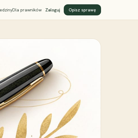
edziny
Dla prawników
Zaloguj
Opisz sprawę