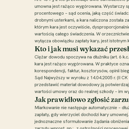
umowna jest rażąco wygórowana. Wystarczy spe
procentowego – sąd ocenia, jaką część świadczen
drobnymi usterkami, a kara naliczona została
którym kara jest oczywiście, dysproporcjonalni
wartością całego świadczenia. W orzecznictwie (
wyłącza obowiązku zapłaty kary, jest istotnym
Kto i jak musi wykazać przes
Ciężar dowodu spoczywa na dłużniku (art. 6 k.c
kara jest rażąco wygórowana. W praktyce ozn
korespondencji, faktur, kosztorysów, opinii bieg
Sąd Najwyższy w wyroku z 14.04.2005 r. (II CK 
przedstawić materiał dowodowy ją potwierdzaj
wartości umowy oraz do realnej szkody – im wyr
Jak prawidłowo zgłosić zarz
Miarkowanie nie następuje automatycznie – dłu
zapłaty, gdy wierzyciel dochodzi kary umownej
jednoznaczne sformułowanie żądania obniżenia
zarzutu wprost, np.: „z ostrożności procesowe