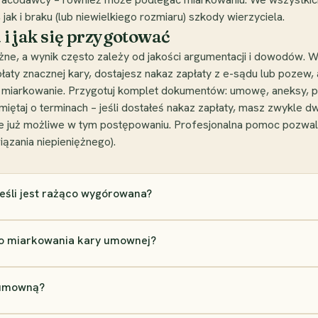
k i braku (lub niewielkiego rozmiaru) szkody wierzyciela.
 i jak się przygotować
, a wynik często zależy od jakości argumentacji i dowodów. W
ty znacznej kary, dostajesz nakaz zapłaty z e-sądu lub pozew, 
 miarkowanie. Przygotuj komplet dokumentów: umowę, aneksy, 
iętaj o terminach – jeśli dostałeś nakaz zapłaty, masz zwykle d
e już możliwe w tym postępowaniu. Profesjonalna pomoc pozwala
ązania niepieniężnego).
eśli jest rażąco wygórowana?
o miarkowania kary umownej?
 umowną?