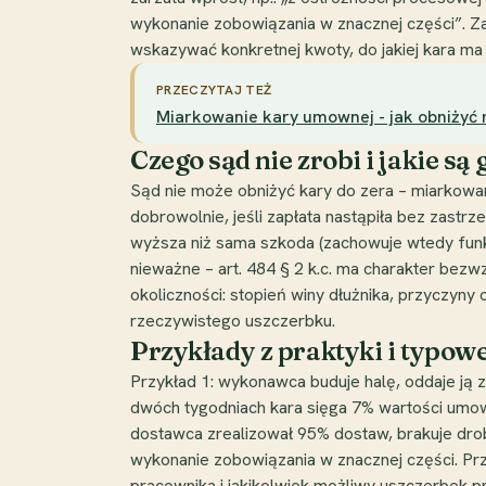
wykonanie zobowiązania w znacznej części”. Za
wskazywać konkretnej kwoty, do jakiej kara ma
PRZECZYTAJ TEŻ
Miarkowanie kary umownej - jak obniżyć 
Czego sąd nie zrobi i jakie s
Sąd nie może obniżyć kary do zera – miarkowani
dobrowolnie, jeśli zapłata nastąpiła bez zastr
wyższa niż sama szkoda (zachowuje wtedy funk
nieważne – art. 484 § 2 k.c. ma charakter bez
okoliczności: stopień winy dłużnika, przyczyny o
rzeczywistego uszczerbku.
Przykłady z praktyki i typowe
Przykład 1: wykonawca buduje halę, oddaje ją
dwóch tygodniach kara sięga 7% wartości umowy
dostawca zrealizował 95% dostaw, brakuje drobn
wykonanie zobowiązania w znacznej części. Pr
pracownika i jakikolwiek możliwy uszczerbek 