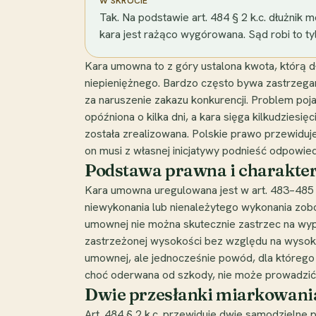
W SKRÓCIE
Tak. Na podstawie art. 484 § 2 k.c. dłużni
kara jest rażąco wygórowana. Sąd robi to ty
Kara umowna to z góry ustalona kwota, którą d
niepieniężnego. Bardzo często bywa zastrzega
za naruszenie zakazu konkurencji. Problem pojaw
opóźniona o kilka dni, a kara sięga kilkudziesi
została zrealizowana. Polskie prawo przewiduje 
on musi z własnej inicjatywy podnieść odpowied
Podstawa prawna i charakte
Kara umowna uregulowana jest w art. 483–485 K
niewykonania lub nienależytego wykonania zobo
umownej nie można skutecznie zastrzec na wypad
zastrzeżonej wysokości bez względu na wysokość
umownej, ale jednocześnie powód, dla którego 
choć oderwana od szkody, nie może prowadzić
Dwie przesłanki miarkowania z
Art. 484 § 2 k.c. przewiduje dwie samodzielne 