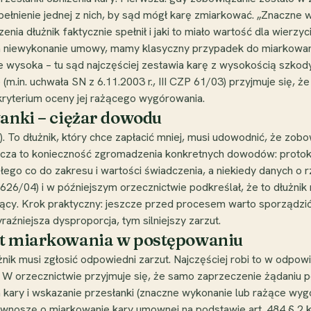
łnienie jednej z nich, by sąd mógł karę zmiarkować. „Znaczne
ia dłużnik faktycznie spełnił i jaki to miało wartość dla wierzyc
 za niewykonanie umowy, mamy klasyczny przypadek do miarkowani
e wysoka – tu sąd najczęściej zestawia karę z wysokością szkody
m.in. uchwała SN z 6.11.2003 r., III CZP 61/03) przyjmuje się, że
 kryterium oceny jej rażącego wygórowania.
łanki – ciężar dowodu
.). To dłużnik, który chce zapłacić mniej, musi udowodnić, że zo
acza to konieczność zgromadzenia konkretnych dowodów: protok
łego co do zakresu i wartości świadczenia, a niekiedy danych o rz
626/04) i w późniejszym orzecznictwie podkreślał, że to dłużnik 
ący. Krok praktyczny: jeszcze przed procesem warto sporządzić
aźniejsza dysproporcja, tym silniejszy zarzut.
ut miarkowania w postępowaniu
żnik musi zgłosić odpowiedni zarzut. Najczęściej robi to w odpo
. W orzecznictwie przyjmuje się, że samo zaprzeczenie żądaniu p
 kary i wskazanie przesłanki (znaczne wykonanie lub rażące wyg
j wnoszę o miarkowanie kary umownej na podstawie art. 484 § 2 