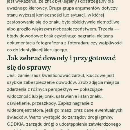
jest wykazanie, że znak był legalny i dostrzegalny dla
uważnego kierowcy. Druga grupa argumentów dotyczy
stanu wyższej konieczności lub sytuacji, w której
zastosowanie się do znaku było obiektywnie niemożliwe
albo groziło większym niebezpieczeństwem. Trzecia —
błędy dowodowe: brak czytelnego nagrania, niejasna
dokumentacja fotograficzna z fotoradaru czy wątpliwości
co do identyfikacji kierującego.
Jak zebrać dowody i przygotować
się do sprawy
Jeśli zamierzasz kwestionować zarzut, kluczowe jest
szybkie zabezpieczenie dowodów. Zrób zdjęcia miejsca
zdarzenia z różnych perspektyw — pokazujące
widoczność lub jej brak, ustawienie i stan znaku,
oświetlenie, przeszkody. Zapisz nagranie z
wideorejestratora, jeśli go masz, oraz dane ewentualnych
świadków. Warto wystąpić do zarządcy drogi (gminy,
GDDKiA, zarządu dróg) o udostępnienie zatwierdzonego