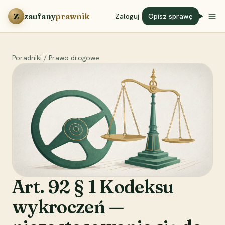
Przejdź do treści
Z
zaufany
prawnik
Zaloguj
Opisz sprawę
Poradniki
/
Prawo drogowe
Art. 92 § 1 Kodeksu
wykroczeń —