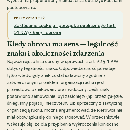
wyższą niż proponowany mandat oraz obciążyć kosztami
postępowania.
PRZECZYTAJ TEŻ
Zakłócanie spokoju i porządku publicznego (art.
51 KW) - kary i obrona
Kiedy obrona ma sens — legalność
znaku i okoliczności zdarzenia
Najważniejsza linia obrony w sprawach z art. 92 § 1 KW
dotyczy legalności znaku. Odpowiedzialność powstaje
tylko wtedy, gdy znak został ustawiony zgodnie z
zatwierdzonym projektem organizacji ruchu i jest
prawidłowo oznakowany oraz widoczny. Jeśli znak
postawiono samowolnie, był zasłonięty (np. przez gałęzie,
śnieg, inny pojazd), nieczytelny lub sprzeczny z faktyczną
organizacją ruchu, można argumentować, że kierowca nie
miał obowiązku się do niego stosować. W orzecznictwie
wskazuje się, że dla przypisania wykroczenia konieczne