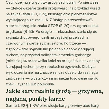
Czyn obejmuje więc trzy grupy zachowań. Po pierwsze
— zlekceważenie znaku drogowego, na przykład wjazd
na zakaz (znak B-1, B-2), nieustąpienie pierwszeństwa
wynikającego ze znaku A-7 "ustąp pierwszeństwa",
nieprzestrzeganie znaku STOP (B-20) czy ograniczenia
prędkości (B-33). Po drugie — niezastosowanie się do
sygnału drogowego, czyli najczęściej przejazd na
czerwonym świetle sygnalizatora. Po trzecie —
zignorowanie sygnału lub polecenia osoby kierującej
ruchem, na przykład policjanta, strażnika gminnego
(miejskiego), pracownika kolei na przejeździe czy osoby
kierującej ruchem przy robotach drogowych. Dla bytu
wykroczenia nie ma znaczenia, czy doszło do realnego
zagrożenia — wystarczy samo niezastosowanie się do
znaku, sygnału lub polecenia.
Jakie kary realnie grożą — grzywna,
nagana, punkty karne
Sam art. 92 § 1 KW przewiduje karę grzywny albo karę