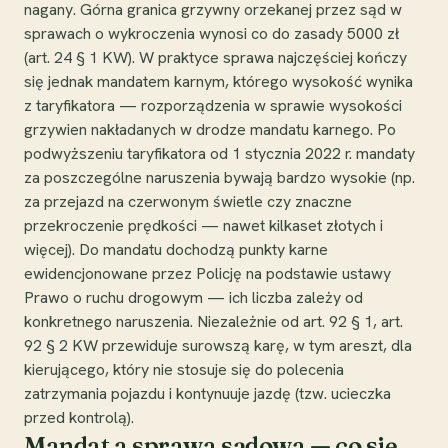
nagany. Górna granica grzywny orzekanej przez sąd w
sprawach o wykroczenia wynosi co do zasady 5000 zł
(art. 24 § 1 KW). W praktyce sprawa najczęściej kończy
się jednak mandatem karnym, którego wysokość wynika
z taryfikatora — rozporządzenia w sprawie wysokości
grzywien nakładanych w drodze mandatu karnego. Po
podwyższeniu taryfikatora od 1 stycznia 2022 r. mandaty
za poszczególne naruszenia bywają bardzo wysokie (np.
za przejazd na czerwonym świetle czy znaczne
przekroczenie prędkości — nawet kilkaset złotych i
więcej). Do mandatu dochodzą punkty karne
ewidencjonowane przez Policję na podstawie ustawy
Prawo o ruchu drogowym — ich liczba zależy od
konkretnego naruszenia. Niezależnie od art. 92 § 1, art.
92 § 2 KW przewiduje surowszą karę, w tym areszt, dla
kierującego, który nie stosuje się do polecenia
zatrzymania pojazdu i kontynuuje jazdę (tzw. ucieczka
przed kontrolą).
Mandat a sprawa sądowa — co się