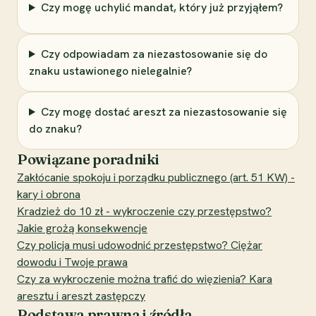
Czy mogę uchylić mandat, który już przyjąłem?
Czy odpowiadam za niezastosowanie się do
znaku ustawionego nielegalnie?
Czy mogę dostać areszt za niezastosowanie się
do znaku?
Powiązane poradniki
Zakłócanie spokoju i porządku publicznego (art. 51 KW) -
kary i obrona
Kradzież do 10 zł - wykroczenie czy przestępstwo?
Jakie grożą konsekwencje
Czy policja musi udowodnić przestępstwo? Ciężar
dowodu i Twoje prawa
Czy za wykroczenie można trafić do więzienia? Kara
aresztu i areszt zastępczy
Podstawa prawna i źródła