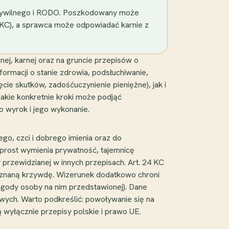
u cywilnego i RODO. Poszkodowany może
48 KC), a sprawca może odpowiadać karnie z
nej, karnej oraz na gruncie przepisów o
formacji o stanie zdrowia, podsłuchiwanie,
ie skutków, zadośćuczynienie pieniężne), jak i
jakie konkretnie kroki może podjąć
 wyrok i jego wykonanie.
go, czci i dobrego imienia oraz do
prost wymienia prywatność, tajemnicę
 przewidzianej w innych przepisach. Art. 24 KC
oznaną krzywdę. Wizerunek dodatkowo chroni
gody osoby na nim przedstawionej). Dane
ych. Warto podkreślić: powoływanie się na
 wyłącznie przepisy polskie i prawo UE.