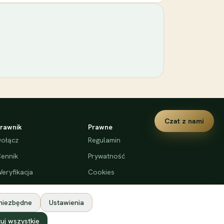
Czat z nami
rawnik
Prawne
ołącz
Regulamin
ennik
Prywatność
eryfikacja
Cookies
Deklaracja dostępności
 niezbędne
Ustawienia
uj wszystkie