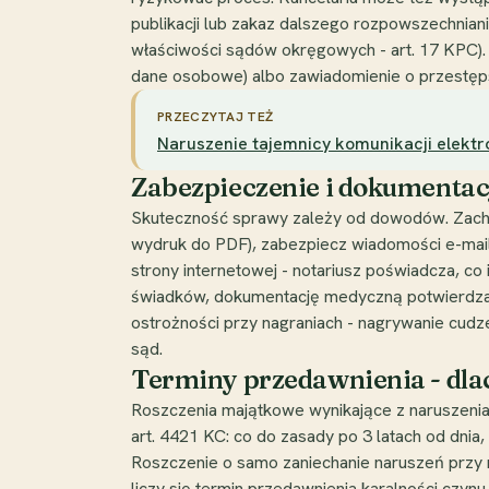
publikacji lub zakaz dalszego rozpowszechnian
właściwości sądów okręgowych - art. 17 KPC)
dane osobowe) albo zawiadomienie o przestępst
PRZECZYTAJ TEŻ
Naruszenie tajemnicy komunikacji elektro
Zabezpieczenie i dokumenta
Skuteczność sprawy zależy od dowodów. Zachowa
wydruk do PDF), zabezpiecz wiadomości e-mail 
strony internetowej - notariusz poświadcza, 
świadków, dokumentację medyczną potwierdzają
ostrożności przy nagraniach - nagrywanie cudz
sąd.
Terminy przedawnienia - dla
Roszczenia majątkowe wynikające z naruszenia
art. 4421 KC: co do zasady po 3 latach od dnia
Roszczenie o samo zaniechanie naruszeń przy na
liczy się termin przedawnienia karalności czyn