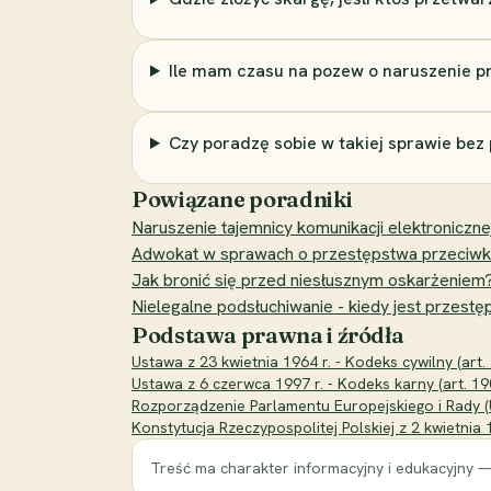
Ile mam czasu na pozew o naruszenie p
Czy poradzę sobie w takiej sprawie bez
Powiązane poradniki
Naruszenie tajemnicy komunikacji elektroniczne
Adwokat w sprawach o przestępstwa przeciwko c
Jak bronić się przed niesłusznym oskarżenie
Nielegalne podsłuchiwanie - kiedy jest przestęp
Podstawa prawna i źródła
Ustawa z 23 kwietnia 1964 r. - Kodeks cywilny (art. 
Ustawa z 6 czerwca 1997 r. - Kodeks karny (art. 19
Rozporządzenie Parlamentu Europejskiego i Rady 
Konstytucja Rzeczypospolitej Polskiej z 2 kwietnia 1
Treść ma charakter informacyjny i edukacyjny —