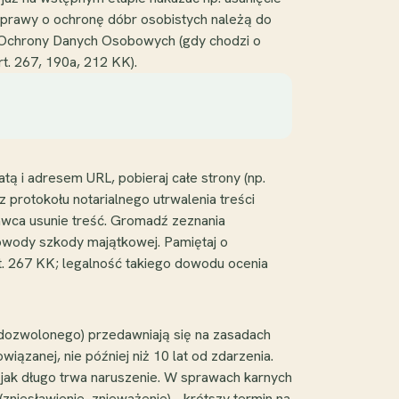
(sprawy o ochronę dóbr osobistych należą do
 Ochrony Danych Osobowych (gdy chodzi o
t. 267, 190a, 212 KK).
ą i adresem URL, pobieraj całe strony (np.
protokołu notarialnego utrwalenia treści
awca usunie treść. Gromadź zeznania
owody szkody majątkowej. Pamiętaj o
t. 267 KK; legalność takiego dowodu ocenia
edozwolonego) przedawniają się na zasadach
ązanej, nie później niż 10 lat od zdarzenia.
, jak długo trwa naruszenie. W sprawach karnych
zniesławienie, znieważenie) - krótszy termin na