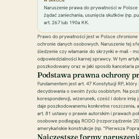
W SKRÓCIE
Naruszenie prawa do prywatności w Polsce
żądać zaniechania, usunięcia skutków (np. p
art. 267 lub 190a KK.
Prawo do prywatności jest w Polsce chronione n
ochronie danych osobowych. Naruszenie tej sfer
śledzenie czy włamanie do skrzynki e-mail - mo
odpowiedzialności karnej sprawcy. W tym artyk
poszkodowany oraz w jaki sposób kancelaria p
Podstawa prawna ochrony pr
Fundamentem jest art. 47 Konstytucji RP, któr
decydowania o swoim życiu osobistym. Na pozi
korespondencji, wizerunek, cześć i dobre imię 
daje poszkodowanemu konkretne roszczenia, a
art. 81 ustawy o prawie autorskim i prawach 
osobowe podlegają RODO (rozporządzenie 2016/
amerykańskie konstrukcje (np. "Pierwsza Popra
Najczęstsze formy naruszeni