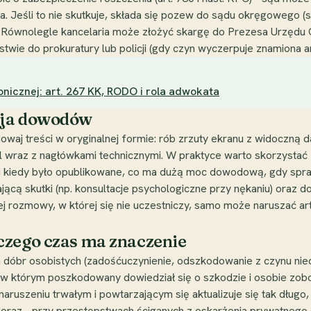
ia. Jeśli to nie skutkuje, składa się pozew do sądu okręgowego 
. Równolegle kancelaria może złożyć skargę do Prezesa Urzędu
wie do prokuratury lub policji (gdy czyn wyczerpuje znamiona ar
nicznej: art. 267 KK, RODO i rola adwokata
cja dowodów
j treści w oryginalnej formie: rób zrzuty ekranu z widoczną dat
wraz z nagłówkami technicznymi. W praktyce warto skorzystać z 
co i kiedy było opublikowane, co ma dużą moc dowodową, gdy spr
cą skutki (np. konsultacje psychologiczne przy nękaniu) oraz d
ej rozmowy, w której się nie uczestniczy, samo może naruszać ar
czego czas ma znaczenie
 dóbr osobistych (zadośćuczynienie, odszkodowanie z czynu ni
, w którym poszkodowany dowiedział się o szkodzie i osobie zobowi
ruszeniu trwałym i powtarzającym się aktualizuje się tak długo
u oraz - przy przestępstwach ściganych z oskarżenia prywatnego (