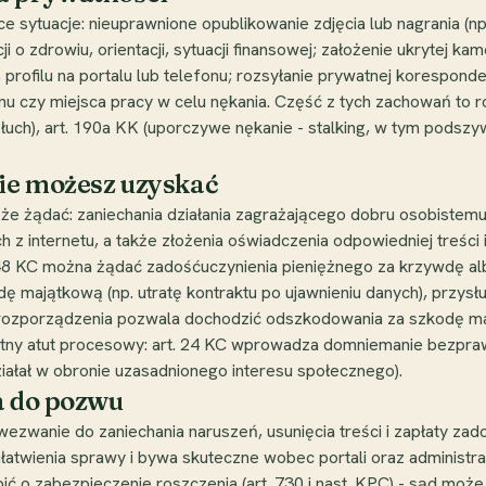
ące sytuacje: nieuprawnione opublikowanie zdjęcia lub nagrania 
i o zdrowiu, orientacji, sytuacji finansowej; założenie ukrytej k
, profilu na portalu lub telefonu; rozsyłanie prywatnej koresponde
nu czy miejsca pracy w celu nękania. Część z tych zachowań to 
łuch), art. 190a KK (uporczywe nękanie - stalking, w tym podszyw
nie możesz uzyskać
 żądać: zaniechania działania zagrażającego dobru osobistemu 
ych z internetu, a także złożenia oświadczenia odpowiedniej treści
 448 KC można żądać zadośćuczynienia pieniężnego za krzywdę al
 majątkową (np. utratę kontraktu po ujawnieniu danych), przys
82 rozporządzenia pozwala dochodzić odszkodowania za szkodę 
otny atut procesowy: art. 24 KC wprowadza domniemanie bezpra
ziałał w obronie uzasadnionego interesu społecznego).
a do pozwu
wanie do zaniechania naruszeń, usunięcia treści i zapłaty zad
wienia sprawy i bywa skuteczne wobec portali oraz administrat
ć o zabezpieczenie roszczenia (art. 730 i nast. KPC) - sąd może