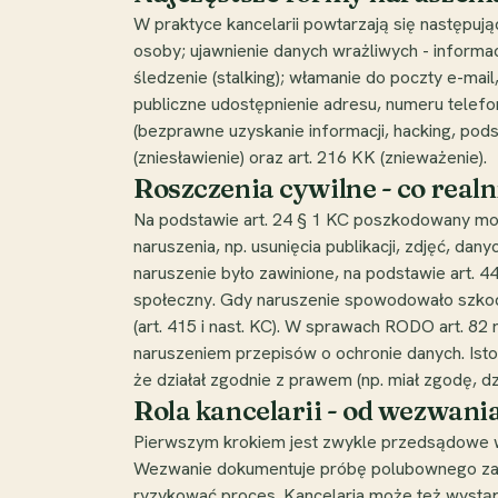
W praktyce kancelarii powtarzają się następuj
osoby; ujawnienie danych wrażliwych - informacj
śledzenie (stalking); włamanie do poczty e-mail
publiczne udostępnienie adresu, numeru telefo
(bezprawne uzyskanie informacji, hacking, pods
(zniesławienie) oraz art. 216 KK (znieważenie).
Roszczenia cywilne - co real
Na podstawie art. 24 § 1 KC poszkodowany może
naruszenia, np. usunięcia publikacji, zdjęć, dan
naruszenie było zawinione, na podstawie art.
społeczny. Gdy naruszenie spowodowało szkodę
(art. 415 i nast. KC). W sprawach RODO art. 
naruszeniem przepisów o ochronie danych. Ist
że działał zgodnie z prawem (np. miał zgodę, d
Rola kancelarii - od wezwani
Pierwszym krokiem jest zwykle przedsądowe wez
Wezwanie dokumentuje próbę polubownego załat
ryzykować proces. Kancelaria może też wystąpi