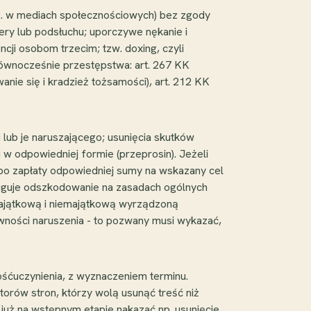
(np. w mediach społecznościowych) bez zgody
amery lub podsłuchu; uporczywe nękanie i
ncji osobom trzecim; tzw. doxing, czyli
równocześnie przestępstwa: art. 267 KK
anie się i kradzież tożsamości), art. 212 KK
lub je naruszającego; usunięcia skutków
 i w odpowiedniej formie (przeprosin). Jeżeli
bo zapłaty odpowiedniej sumy na wskazany cel
ługuje odszkodowanie na zasadach ogólnych
majątkową i niemajątkową wyrządzoną
wności naruszenia - to pozwany musi wykazać,
ośćuczynienia, z wyznaczeniem terminu.
orów stron, którzy wolą usunąć treść niż
 już na wstępnym etapie nakazać np. usunięcie