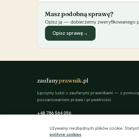
Masz podobną sprawę?
Opisz ją — dobierzemy zweryfikowanego p
Opisz sprawę
→
zaufany
prawnik
.pl
Łączymy ludzi z zaufanymi prawnikami — z pomocą 
poszanowaniem prawa i prywatności.
+48 786 564 056
©
2026
zaufanyprawnik.pl — kojarzymy klientów ze
Używamy niezbędnych plików cookie. Statysty
zweryfikowanymi prawnikami.
polityce cookies
.