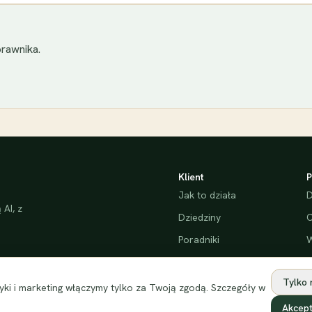
rawnika.
Klient
P
Jak to działa
D
AI, z
Dziedziny
C
Poradniki
W
Bezpieczeństwo
Tylko
ki i marketing włączymy tylko za Twoją zgodą. Szczegóły w
Akcept