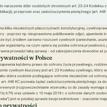
 to naruszenie dóbr osobistych chronionych art. 23-24 Kodeks
ublikacji), przeprosin oraz zadośćuczynienia pieniężnego (art. 4
a kilku niezależnych płaszczyznach: konstytucyjnej, cywilnopraw
y - poprzez np. nieuprawnione publikowanie zdjęć, ujawnienie in
że być źródłem zarówno roszczeń cywilnych (zaniechanie, usunięc
ule wyjaśniamy, na czym opiera się polska ochrona prywatności, 
rawna prowadzi taką sprawę - od zabezpieczenia dowodów aż po
ywatności w Polsce
y zapewnia każdemu prawo do ochrony życia prywatnego, rodzinne
omie cywilnym kluczowy jest art. 23 Kodeksu cywilnego, który w
jako dobra osobiste podlegające ochronie niezależnie od ochrony
 art. 448 KC pozwala żądać zadośćuczynienia pieniężnego za d
pokrewnych (rozpowszechnianie wizerunku co do zasady wymaga z
679) oraz ustawie z 10 maja 2018 r. o ochronie danych osobow
wka") jest w polskiej sprawie bezprzedmiotowe - znaczenie mają
a prywatności