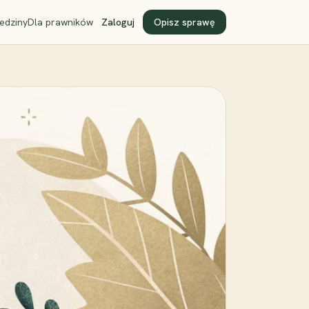
edziny
Dla prawników
Zaloguj
Opisz sprawę