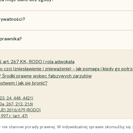
rywatności?
 prawnika?
j: art. 267 KK, RODO i rola adwokata
zci (zniesławienie i znieważenie) – jak pomaga i kiedy go potr
m? Środki prawne wobec fałszywych zarzutów
stwem i jak się bronić?
23, 24, 448, 4421)
0a, 267, 212, 216)
(UE) 2016/679 (RODO)
997 r. (art. 47)
 nie stanowi porady prawnej. W indywidualnej sprawie skonsultuj się