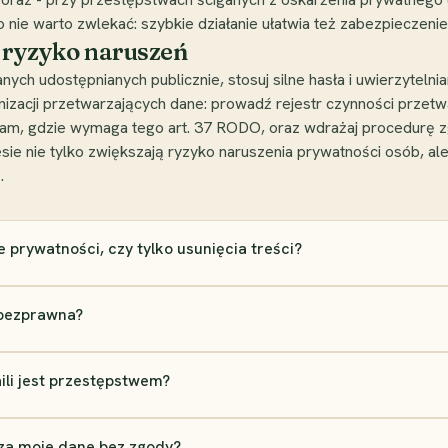
 nie warto zwlekać: szybkie działanie ułatwia też zabezpieczen
ć ryzyko naruszeń
anych udostępnianych publicznie, stosuj silne hasła i uwierzyteln
anizacji przetwarzających dane: prowadź rejestr czynności przetw
tam, gdzie wymaga tego art. 37 RODO, oraz wdrażaj procedurę 
sie nie tylko zwiększają ryzyko naruszenia prywatności osób, ale
.
 prywatności, czy tylko usunięcia treści?
 bezprawna?
li jest przestępstwem?
rza moje dane bez zgody?