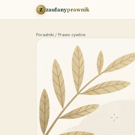
Przejdź do treści
zaufany
prawnik
Z
Poradniki
/
Prawo cywilne