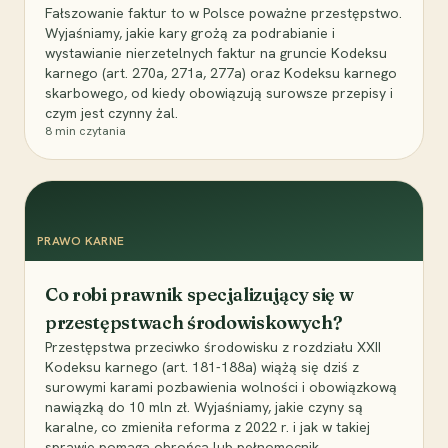
Fałszowanie faktur to w Polsce poważne przestępstwo.
Wyjaśniamy, jakie kary grożą za podrabianie i
wystawianie nierzetelnych faktur na gruncie Kodeksu
karnego (art. 270a, 271a, 277a) oraz Kodeksu karnego
skarbowego, od kiedy obowiązują surowsze przepisy i
czym jest czynny żal.
8
min czytania
PRAWO KARNE
Co robi prawnik specjalizujący się w
przestępstwach środowiskowych?
Przestępstwa przeciwko środowisku z rozdziału XXII
Kodeksu karnego (art. 181-188a) wiążą się dziś z
surowymi karami pozbawienia wolności i obowiązkową
nawiązką do 10 mln zł. Wyjaśniamy, jakie czyny są
karalne, co zmieniła reforma z 2022 r. i jak w takiej
sprawie pomaga obrońca lub pełnomocnik.