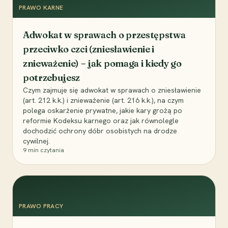
PRAWO KARNE
Adwokat w sprawach o przestępstwa
przeciwko czci (zniesławienie i
znieważenie) – jak pomaga i kiedy go
potrzebujesz
Czym zajmuje się adwokat w sprawach o zniesławienie
(art. 212 k.k.) i znieważenie (art. 216 k.k.), na czym
polega oskarżenie prywatne, jakie kary grożą po
reformie Kodeksu karnego oraz jak równolegle
dochodzić ochrony dóbr osobistych na drodze
cywilnej.
9
min czytania
PRAWO PRACY