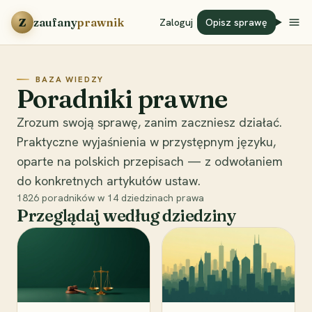
Przejdź do treści
Z
zaufany
prawnik
Zaloguj
Opisz sprawę
BAZA WIEDZY
Poradniki prawne
Zrozum swoją sprawę, zanim zaczniesz działać.
Praktyczne wyjaśnienia w przystępnym języku,
oparte na polskich przepisach — z odwołaniem
do konkretnych artykułów ustaw.
1826
poradników w
14
dziedzinach prawa
Przeglądaj według dziedziny