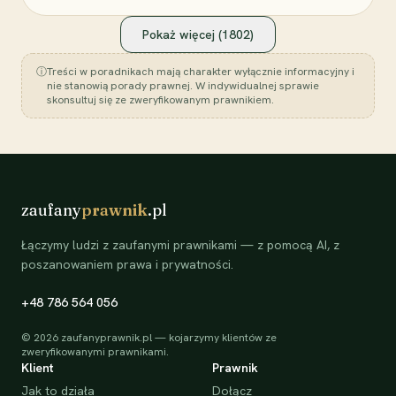
Pokaż więcej (
1802
)
ⓘ
Treści w poradnikach mają charakter wyłącznie informacyjny i
nie stanowią porady prawnej. W indywidualnej sprawie
skonsultuj się ze zweryfikowanym prawnikiem.
zaufany
prawnik
.pl
Łączymy ludzi z zaufanymi prawnikami — z pomocą AI, z
poszanowaniem prawa i prywatności.
+48 786 564 056
©
2026
zaufanyprawnik.pl — kojarzymy klientów ze
zweryfikowanymi prawnikami.
Klient
Prawnik
Jak to działa
Dołącz