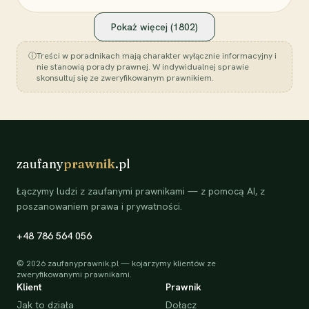
Pokaż więcej (
1802
)
ⓘ
Treści w poradnikach mają charakter wyłącznie informacyjny i
nie stanowią porady prawnej. W indywidualnej sprawie
skonsultuj się ze zweryfikowanym prawnikiem.
zaufany
prawnik
.pl
Łączymy ludzi z zaufanymi prawnikami — z pomocą AI, z
poszanowaniem prawa i prywatności.
+48 786 564 056
©
2026
zaufanyprawnik.pl — kojarzymy klientów ze
zweryfikowanymi prawnikami.
Klient
Prawnik
Jak to działa
Dołącz