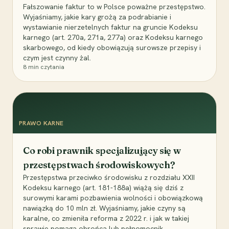
Fałszowanie faktur to w Polsce poważne przestępstwo.
Wyjaśniamy, jakie kary grożą za podrabianie i
wystawianie nierzetelnych faktur na gruncie Kodeksu
karnego (art. 270a, 271a, 277a) oraz Kodeksu karnego
skarbowego, od kiedy obowiązują surowsze przepisy i
czym jest czynny żal.
8
min czytania
PRAWO KARNE
Co robi prawnik specjalizujący się w
przestępstwach środowiskowych?
Przestępstwa przeciwko środowisku z rozdziału XXII
Kodeksu karnego (art. 181-188a) wiążą się dziś z
surowymi karami pozbawienia wolności i obowiązkową
nawiązką do 10 mln zł. Wyjaśniamy, jakie czyny są
karalne, co zmieniła reforma z 2022 r. i jak w takiej
sprawie pomaga obrońca lub pełnomocnik.