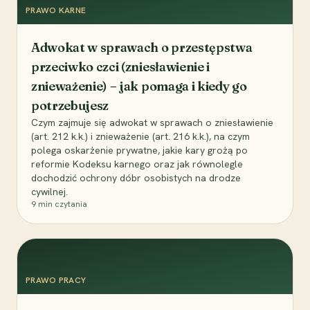
PRAWO KARNE
Adwokat w sprawach o przestępstwa
przeciwko czci (zniesławienie i
znieważenie) – jak pomaga i kiedy go
potrzebujesz
Czym zajmuje się adwokat w sprawach o zniesławienie
(art. 212 k.k.) i znieważenie (art. 216 k.k.), na czym
polega oskarżenie prywatne, jakie kary grożą po
reformie Kodeksu karnego oraz jak równolegle
dochodzić ochrony dóbr osobistych na drodze
cywilnej.
9
min czytania
PRAWO PRACY