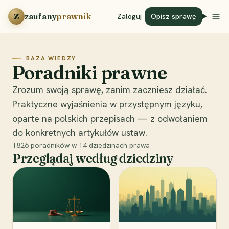
Przejdź do treści
Z
zaufany
prawnik
Zaloguj
Opisz sprawę
BAZA WIEDZY
Poradniki prawne
Zrozum swoją sprawę, zanim zaczniesz działać.
Praktyczne wyjaśnienia w przystępnym języku,
oparte na polskich przepisach — z odwołaniem
do konkretnych artykułów ustaw.
1826
poradników w
14
dziedzinach prawa
Przeglądaj według dziedziny