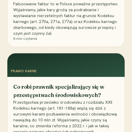
Fałszowanie faktur to w Polsce poważne przestępstwo.
Wyjaśniamy, jakie kary grożą za podrabianie i
wystawianie nierzetelnych faktur na gruncie Kodeksu
karnego (art. 270a, 271a, 277a) oraz Kodeksu karnego
skarbowego, od kiedy obowiązują surowsze przepisy i
czym jest czynny żal.
8
min czytania
PRAWO KARNE
Co robi prawnik specjalizujący się w
przestępstwach środowiskowych?
Przestępstwa przeciwko środowisku z rozdziału XXII
Kodeksu karnego (art. 181-188a) wiążą się dziś z
surowymi karami pozbawienia wolności i obowiązkową
nawiązką do 10 mln zł. Wyjaśniamy, jakie czyny są
karalne, co zmieniła reforma z 2022 r. i jak w takiej
sprawie pomaga obrońca lub pełnomocnik.