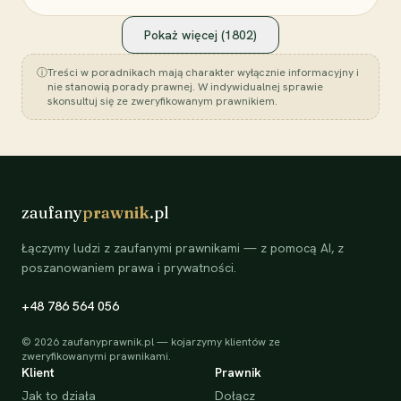
Pokaż więcej (
1802
)
ⓘ
Treści w poradnikach mają charakter wyłącznie informacyjny i
nie stanowią porady prawnej. W indywidualnej sprawie
skonsultuj się ze zweryfikowanym prawnikiem.
zaufany
prawnik
.pl
Łączymy ludzi z zaufanymi prawnikami — z pomocą AI, z
poszanowaniem prawa i prywatności.
+48 786 564 056
©
2026
zaufanyprawnik.pl — kojarzymy klientów ze
zweryfikowanymi prawnikami.
Klient
Prawnik
Jak to działa
Dołącz