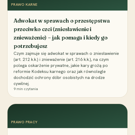
PRAWO KARNE
Adwokat w sprawach o przestępstwa
przeciwko czci (zniesławienie i
znieważenie) – jak pomaga i kiedy go
potrzebujesz
Czym zajmuje się adwokat w sprawach o zniesławienie
(art. 212 k.k.) i znieważenie (art. 216 k.k.), na czym
polega oskarżenie prywatne, jakie kary grożą po
reformie Kodeksu karnego oraz jak równolegle
dochodzić ochrony dóbr osobistych na drodze
cywilnej.
9
min czytania
PRAWO PRACY