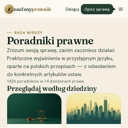
Przejdź do treści
Z
zaufany
prawnik
Zaloguj
Opisz sprawę
BAZA WIEDZY
Poradniki prawne
Zrozum swoją sprawę, zanim zaczniesz działać.
Praktyczne wyjaśnienia w przystępnym języku,
oparte na polskich przepisach — z odwołaniem
do konkretnych artykułów ustaw.
1826
poradników w
14
dziedzinach prawa
Przeglądaj według dziedziny