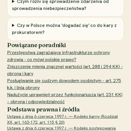
Czym różni się sprowadzenie zdarzenia od
sprowadzenia niebezpieczeństwa?
Czy w Polsce można 'dogadać się' co do kary z
prokuratorem?
Powiązane poradniki
Przestępstwa zagrażające infrastrukturze ochrony
zdrowia - co mówi polskie prawo?
Zniszczenie mienia znacznej wartości (art. 288 i 294 KK) -
obrona i kary
Posługiwanie się cudzym dowodem osobistym - art. 275
k.k. i linia obrony
Nadużycie uprawnień przez funkcjonariusza (art. 231 KK)
– obrona i odpowiedzialność
Podstawa prawna i źródła
Ustawa z dnia 6 czerwca 1997 r. — Kodeks karny (Rozdział
XX, art. 163-172, art. 115 § 20)
Ustawa z dnia 6 czerwca 1997 r. — Kodeks postępowania