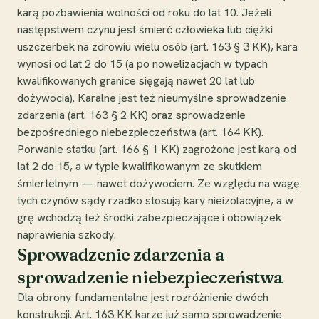
karą pozbawienia wolności od roku do lat 10. Jeżeli
następstwem czynu jest śmierć człowieka lub ciężki
uszczerbek na zdrowiu wielu osób (art. 163 § 3 KK), kara
wynosi od lat 2 do 15 (a po nowelizacjach w typach
kwalifikowanych granice sięgają nawet 20 lat lub
dożywocia). Karalne jest też nieumyślne sprowadzenie
zdarzenia (art. 163 § 2 KK) oraz sprowadzenie
bezpośredniego niebezpieczeństwa (art. 164 KK).
Porwanie statku (art. 166 § 1 KK) zagrożone jest karą od
lat 2 do 15, a w typie kwalifikowanym ze skutkiem
śmiertelnym — nawet dożywociem. Ze względu na wagę
tych czynów sądy rzadko stosują kary nieizolacyjne, a w
grę wchodzą też środki zabezpieczające i obowiązek
naprawienia szkody.
Sprowadzenie zdarzenia a
sprowadzenie niebezpieczeństwa
Dla obrony fundamentalne jest rozróżnienie dwóch
konstrukcji. Art. 163 KK karze już samo sprowadzenie