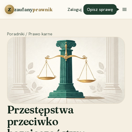
Przejdź do treści
Z
zaufany
prawnik
Zaloguj
Opisz sprawę
Poradniki
/
Prawo karne
Przestępstwa
przeciwko