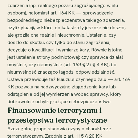
zdarzenia (np. realnego pożaru zagrażającego wielu
osobom), natomiast art. 164 KK — sprowadzenie
bezpośredniego niebezpieczeństwa takiego zdarzenia,
czyli sytuacji, w której do katastrofy jeszcze nie doszło,
ale groziła ona realnie i nieuchronnie. Ustalenie, czy
doszło do skutku, czy tylko do stanu zagrożenia,
decyduje o kwalifikacji i wymiarze kary. Równie istotne
jest ustalenie strony podmiotowej: czy sprawca działał
umyślnie, czy nieumyślnie (art. 163 § 2 i § 4 KK), bo
nieumyślność znacząco łagodzi odpowiedzialność.
Ustawa przewiduje też klauzulę czynnego żalu — art. 169
KK pozwala na nadzwyczajne złagodzenie kary lub
odstąpienie od jej wymierzenia wobec sprawcy, który
dobrowolnie uchylił grożące niebezpieczeństwo.
Finansowanie terroryzmu i
przestępstwa terrorystyczne
Szczególną grupę stanowią czyny o charakterze
terrorystycznym. Zgodnie z art. 115 § 20 KK