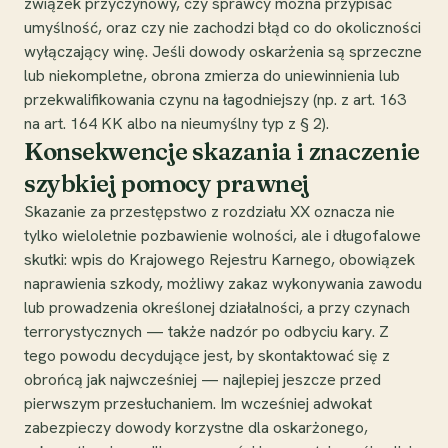
związek przyczynowy, czy sprawcy można przypisać
umyślność, oraz czy nie zachodzi błąd co do okoliczności
wyłączający winę. Jeśli dowody oskarżenia są sprzeczne
lub niekompletne, obrona zmierza do uniewinnienia lub
przekwalifikowania czynu na łagodniejszy (np. z art. 163
na art. 164 KK albo na nieumyślny typ z § 2).
Konsekwencje skazania i znaczenie
szybkiej pomocy prawnej
Skazanie za przestępstwo z rozdziału XX oznacza nie
tylko wieloletnie pozbawienie wolności, ale i długofalowe
skutki: wpis do Krajowego Rejestru Karnego, obowiązek
naprawienia szkody, możliwy zakaz wykonywania zawodu
lub prowadzenia określonej działalności, a przy czynach
terrorystycznych — także nadzór po odbyciu kary. Z
tego powodu decydujące jest, by skontaktować się z
obrońcą jak najwcześniej — najlepiej jeszcze przed
pierwszym przesłuchaniem. Im wcześniej adwokat
zabezpieczy dowody korzystne dla oskarżonego,