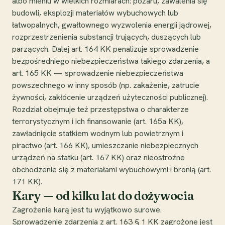
albo mieniu w wielkich rozmiarach: pożaru, zawalenia się
budowli, eksplozji materiałów wybuchowych lub
łatwopalnych, gwałtownego wyzwolenia energii jądrowej,
rozprzestrzenienia substancji trujących, duszących lub
parzących. Dalej art. 164 KK penalizuje sprowadzenie
bezpośredniego niebezpieczeństwa takiego zdarzenia, a
art. 165 KK — sprowadzenie niebezpieczeństwa
powszechnego w inny sposób (np. zakażenie, zatrucie
żywności, zakłócenie urządzeń użyteczności publicznej).
Rozdział obejmuje też przestępstwa o charakterze
terrorystycznym i ich finansowanie (art. 165a KK),
zawładnięcie statkiem wodnym lub powietrznym i
piractwo (art. 166 KK), umieszczanie niebezpiecznych
urządzeń na statku (art. 167 KK) oraz nieostrożne
obchodzenie się z materiałami wybuchowymi i bronią (art.
171 KK).
Kary — od kilku lat do dożywocia
Zagrożenie karą jest tu wyjątkowo surowe.
Sprowadzenie zdarzenia z art. 163 § 1 KK zagrożone jest