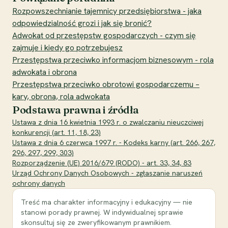
Rozpowszechnianie tajemnicy przedsiębiorstwa - jaka
odpowiedzialność grozi i jak się bronić?
Adwokat od przestępstw gospodarczych - czym się
zajmuje i kiedy go potrzebujesz
Przestępstwa przeciwko informacjom biznesowym - rola
adwokata i obrona
Przestępstwa przeciwko obrotowi gospodarczemu –
kary, obrona, rola adwokata
Podstawa prawna i źródła
Ustawa z dnia 16 kwietnia 1993 r. o zwalczaniu nieuczciwej
konkurencji (art. 11, 18, 23)
Ustawa z dnia 6 czerwca 1997 r. - Kodeks karny (art. 266, 267,
296, 297, 299, 303)
Rozporządzenie (UE) 2016/679 (RODO) - art. 33, 34, 83
Urząd Ochrony Danych Osobowych - zgłaszanie naruszeń
ochrony danych
Treść ma charakter informacyjny i edukacyjny — nie
stanowi porady prawnej. W indywidualnej sprawie
skonsultuj się ze zweryfikowanym prawnikiem.