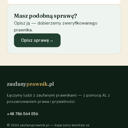
Masz podobną sprawę?
Opisz ją — dobierzemy zweryfikowanego
prawnika.
Opisz sprawę
→
zaufany
prawnik
.pl
Łączymy ludzi z zaufanymi prawnikami — z pomocą AI, z
poszanowaniem prawa i prywatności.
+48 786 564 056
©
2026
zaufanyprawnik.pl — kojarzymy klientów ze