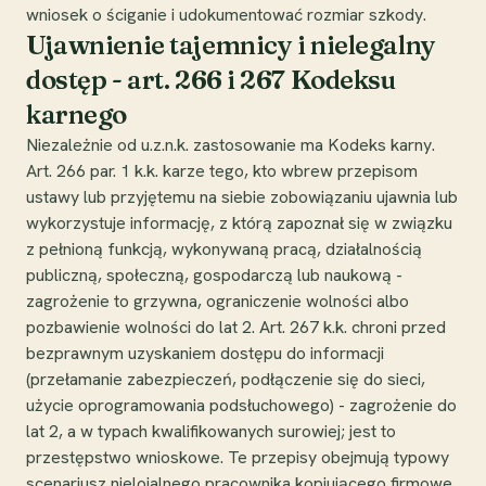
wniosek o ściganie i udokumentować rozmiar szkody.
Ujawnienie tajemnicy i nielegalny
dostęp - art. 266 i 267 Kodeksu
karnego
Niezależnie od u.z.n.k. zastosowanie ma Kodeks karny.
Art. 266 par. 1 k.k. karze tego, kto wbrew przepisom
ustawy lub przyjętemu na siebie zobowiązaniu ujawnia lub
wykorzystuje informację, z którą zapoznał się w związku
z pełnioną funkcją, wykonywaną pracą, działalnością
publiczną, społeczną, gospodarczą lub naukową -
zagrożenie to grzywna, ograniczenie wolności albo
pozbawienie wolności do lat 2. Art. 267 k.k. chroni przed
bezprawnym uzyskaniem dostępu do informacji
(przełamanie zabezpieczeń, podłączenie się do sieci,
użycie oprogramowania podsłuchowego) - zagrożenie do
lat 2, a w typach kwalifikowanych surowiej; jest to
przestępstwo wnioskowe. Te przepisy obejmują typowy
scenariusz nielojalnego pracownika kopiującego firmowe