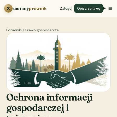
Przejdź do treści
Z
zaufany
prawnik
Zaloguj
Opisz sprawę
Poradniki
/
Prawo gospodarcze
Ochrona informacji
gospodarczej i