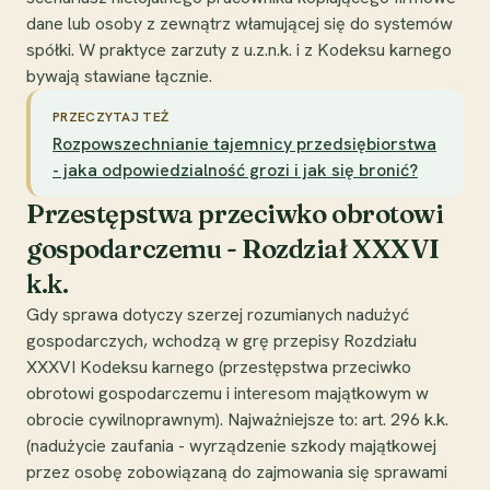
dane lub osoby z zewnątrz włamującej się do systemów
spółki. W praktyce zarzuty z u.z.n.k. i z Kodeksu karnego
bywają stawiane łącznie.
PRZECZYTAJ TEŻ
Rozpowszechnianie tajemnicy przedsiębiorstwa
- jaka odpowiedzialność grozi i jak się bronić?
Przestępstwa przeciwko obrotowi
gospodarczemu - Rozdział XXXVI
k.k.
Gdy sprawa dotyczy szerzej rozumianych nadużyć
gospodarczych, wchodzą w grę przepisy Rozdziału
XXXVI Kodeksu karnego (przestępstwa przeciwko
obrotowi gospodarczemu i interesom majątkowym w
obrocie cywilnoprawnym). Najważniejsze to: art. 296 k.k.
(nadużycie zaufania - wyrządzenie szkody majątkowej
przez osobę zobowiązaną do zajmowania się sprawami