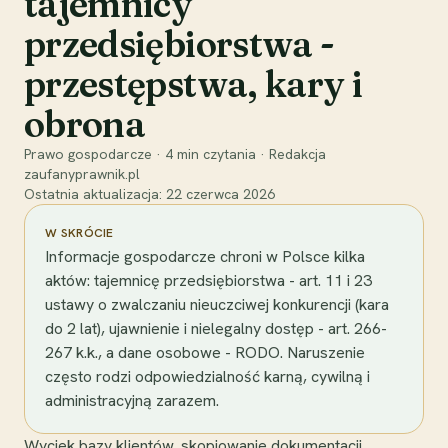
tajemnicy
przedsiębiorstwa -
przestępstwa, kary i
obrona
Prawo gospodarcze
·
4
min czytania
·
Redakcja
zaufanyprawnik.pl
Ostatnia aktualizacja:
22 czerwca 2026
W SKRÓCIE
Informacje gospodarcze chroni w Polsce kilka
aktów: tajemnicę przedsiębiorstwa - art. 11 i 23
ustawy o zwalczaniu nieuczciwej konkurencji (kara
do 2 lat), ujawnienie i nielegalny dostęp - art. 266-
267 k.k., a dane osobowe - RODO. Naruszenie
często rodzi odpowiedzialność karną, cywilną i
administracyjną zarazem.
Wyciek bazy klientów, skopiowanie dokumentacji