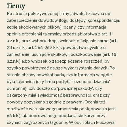
firmy
Po stronie pokrzywdzonej firmy adwokat zaczyna od
zabezpieczenia dowodów (logi, dostępy, korespondencja,
kopie skopiowanych plików), oceny, czy informacja
spełnia przesłanki tajemnicy przedsiębiorstwa z art. 11
u.z.n.k., oraz wyboru drogi: wniosek o ściganie karne (art.
23 u.z.n.k., art. 266-267 k.k.), powództwo cywilne o
zaniechanie, usunięcie skutków i odszkodowanie (art. 18
u.z.n.k.) albo wniosek o zabezpieczenie roszczeń, by
szybko powstrzymać dalsze wykorzystanie danych. Po
stronie obrony adwokat bada, czy informacja w ogóle
była tajemnicą (czy firma podjęła 'rozsądne działania'
ochronne), czy doszło do 'poważnej szkody', czy
oskarżony miał świadomość bezprawności, oraz czy
dowody pozyskano zgodnie z prawem. Ocenia też
możliwość warunkowego umorzenia postępowania (art.
66 k.k.) lub dobrowolnego poddania się karze przy
czynach zagrożonych łagodnie. W obu rolach kluczowa