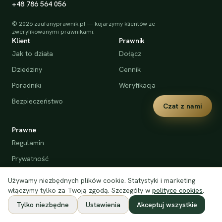
+48 786 564 056
©
2026
zaufanyprawnik.pl — kojarzymy klientów ze
zweryfikowanymi prawnikami.
Klient
Prawnik
Jak to działa
Dołącz
Dziedziny
Cennik
Poradniki
Weryfikacja
Bezpieczeństwo
Czat z nami
Prawne
Regulamin
Prywatność
Cookies
Używamy niezbędnych plików cookie. Statystyki i marketing
Deklaracja dostępności
włączymy tylko za Twoją zgodą. Szczegóły w
polityce cookies
.
Tylko niezbędne
Ustawienia
Akceptuj wszystkie