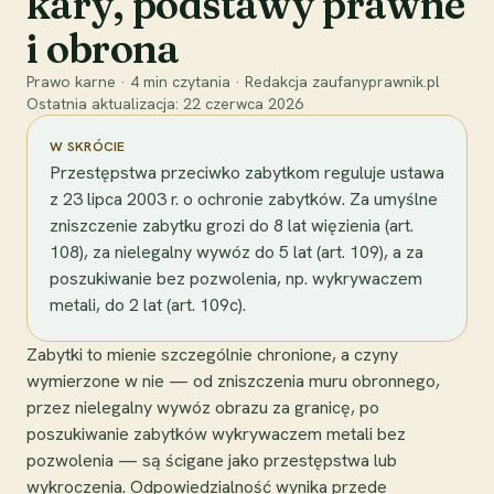
kary, podstawy prawne
i obrona
Prawo karne
·
4
min czytania
·
Redakcja zaufanyprawnik.pl
Ostatnia aktualizacja:
22 czerwca 2026
W SKRÓCIE
Przestępstwa przeciwko zabytkom reguluje ustawa
z 23 lipca 2003 r. o ochronie zabytków. Za umyślne
zniszczenie zabytku grozi do 8 lat więzienia (art.
108), za nielegalny wywóz do 5 lat (art. 109), a za
poszukiwanie bez pozwolenia, np. wykrywaczem
metali, do 2 lat (art. 109c).
Zabytki to mienie szczególnie chronione, a czyny
wymierzone w nie — od zniszczenia muru obronnego,
przez nielegalny wywóz obrazu za granicę, po
poszukiwanie zabytków wykrywaczem metali bez
pozwolenia — są ścigane jako przestępstwa lub
wykroczenia. Odpowiedzialność wynika przede