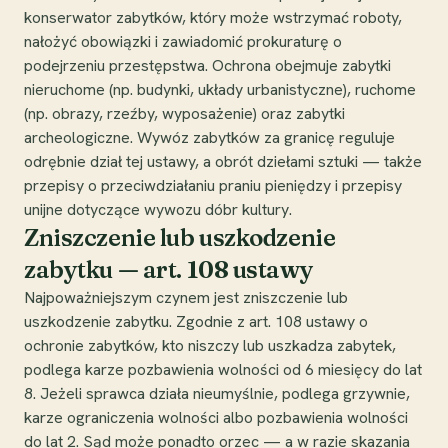
konserwator zabytków, który może wstrzymać roboty,
nałożyć obowiązki i zawiadomić prokuraturę o
podejrzeniu przestępstwa. Ochrona obejmuje zabytki
nieruchome (np. budynki, układy urbanistyczne), ruchome
(np. obrazy, rzeźby, wyposażenie) oraz zabytki
archeologiczne. Wywóz zabytków za granicę reguluje
odrębnie dział tej ustawy, a obrót dziełami sztuki — także
przepisy o przeciwdziałaniu praniu pieniędzy i przepisy
unijne dotyczące wywozu dóbr kultury.
Zniszczenie lub uszkodzenie
zabytku — art. 108 ustawy
Najpoważniejszym czynem jest zniszczenie lub
uszkodzenie zabytku. Zgodnie z art. 108 ustawy o
ochronie zabytków, kto niszczy lub uszkadza zabytek,
podlega karze pozbawienia wolności od 6 miesięcy do lat
8. Jeżeli sprawca działa nieumyślnie, podlega grzywnie,
karze ograniczenia wolności albo pozbawienia wolności
do lat 2. Sąd może ponadto orzec — a w razie skazania