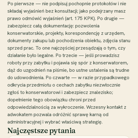
Po pierwsze — nie podpisuj pochopnie protokołów i nie
składaj wyjaśnień bez konsultacji; jako podejrzany masz
prawo odmówić wyjaśnień (art. 175 KPK). Po drugie —
zabezpiecz całą dokumentację: pozwolenia
konserwatorskie, projekty, korespondencję z urzędem,
dokumenty zakupu lub pochodzenia obiektu, zdjęcia stanu
sprzed prac. To one najczęściej przesądzają o tym, czy
działanie było legalne. Po trzecie — jeśli prowadzisz
roboty przy zabytku i pojawia się spór z konserwatorem,
dąż do uzgodnień na piśmie, bo ustne ustalenia są trudne
do udowodnienia. Po czwarte — w razie przypadkowego
odkrycia przedmiotu o cechach zabytku niezwłocznie
zgłoś to konserwatorowi i zabezpiecz znalezisko;
dopełnienie tego obowiązku chroni przed
odpowiedzialnością za wykroczenie. Wczesny kontakt z
adwokatem pozwala odróżnić sprawę karną od
administracyjnej i wybrać właściwą strategię.
Najczęstsze pytania