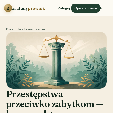
Przejdź do treści
Z
zaufany
prawnik
Zaloguj
Opisz sprawę
Poradniki
/
Prawo karne
Przestępstwa
przeciwko zabytkom —