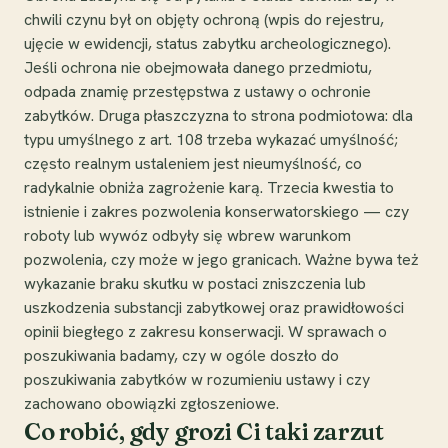
chwili czynu był on objęty ochroną (wpis do rejestru,
ujęcie w ewidencji, status zabytku archeologicznego).
Jeśli ochrona nie obejmowała danego przedmiotu,
odpada znamię przestępstwa z ustawy o ochronie
zabytków. Druga płaszczyzna to strona podmiotowa: dla
typu umyślnego z art. 108 trzeba wykazać umyślność;
często realnym ustaleniem jest nieumyślność, co
radykalnie obniża zagrożenie karą. Trzecia kwestia to
istnienie i zakres pozwolenia konserwatorskiego — czy
roboty lub wywóz odbyły się wbrew warunkom
pozwolenia, czy może w jego granicach. Ważne bywa też
wykazanie braku skutku w postaci zniszczenia lub
uszkodzenia substancji zabytkowej oraz prawidłowości
opinii biegłego z zakresu konserwacji. W sprawach o
poszukiwania badamy, czy w ogóle doszło do
poszukiwania zabytków w rozumieniu ustawy i czy
zachowano obowiązki zgłoszeniowe.
Co robić, gdy grozi Ci taki zarzut