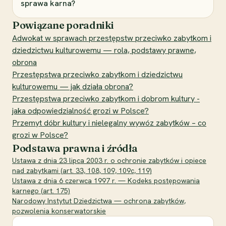
sprawa karna?
Powiązane poradniki
Adwokat w sprawach przestępstw przeciwko zabytkom i
dziedzictwu kulturowemu — rola, podstawy prawne,
obrona
Przestępstwa przeciwko zabytkom i dziedzictwu
kulturowemu — jak działa obrona?
Przestępstwa przeciwko zabytkom i dobrom kultury -
jaka odpowiedzialność grozi w Polsce?
Przemyt dóbr kultury i nielegalny wywóz zabytków – co
grozi w Polsce?
Podstawa prawna i źródła
Ustawa z dnia 23 lipca 2003 r. o ochronie zabytków i opiece
nad zabytkami (art. 33, 108, 109, 109c, 119)
Ustawa z dnia 6 czerwca 1997 r. — Kodeks postępowania
karnego (art. 175)
Narodowy Instytut Dziedzictwa — ochrona zabytków,
pozwolenia konserwatorskie