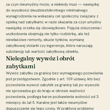
za czyn nieumyślny może, a niekiedy musi — nawiązkę
do wysokości dwudziestokrotnego minimalnego
wynagrodzenia na wskazany cel społeczny związany z
opieką nad zabytkami; w razie skazania za czyn umyślny
nawiązkę orzeka się obowiązkowo. Pojęcia zniszczenia i
uszkodzenia obejmują nie tylko rozbiórkę, ale też
niewłaściwe remonty, skucie tynków, wymianę
zabytkowej stolarki czy ingerencje, które naruszają
substancję lub wartość zabytkową obiektu.
Nielegalny wywóz i obrót
zabytkami
Wywóz zabytku za granicę bez wymaganego pozwolenia
jest przestępstwem. Zgodnie z art. 109 ustawy, kto bez
pozwolenia wywozi zabytek za granicę lub po wywozie
nie sprowadza go do kraju w okresie ważności
pozwolenia, podlega karze pozbawienia wolności od 3
miesięcy do lat 5. Karalne jest także nieumyślne
dopuszczenie się tego czynu. W praktyce problemy