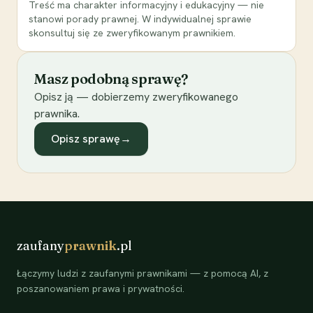
Treść ma charakter informacyjny i edukacyjny — nie
stanowi porady prawnej. W indywidualnej sprawie
skonsultuj się ze zweryfikowanym prawnikiem.
Masz podobną sprawę?
Opisz ją — dobierzemy zweryfikowanego
prawnika.
Opisz sprawę
→
zaufany
prawnik
.pl
Łączymy ludzi z zaufanymi prawnikami — z pomocą AI, z
poszanowaniem prawa i prywatności.