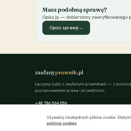
Masz podobną sprawę?
Opisz ją — dobierzemy zweryfikowanego p
Opisz sprawę
→
zaufany
prawnik
.pl
Łączymy ludzi z zaufanymi prawnikami — z pomocą 
poszanowaniem prawa i prywatności.
+48 786 564 056
©
2026
zaufanyprawnik.pl — kojarzymy klientów ze
Używamy niezbędnych plików cookie. Statysty
zweryfikowanymi prawnikami.
polityce cookies
.