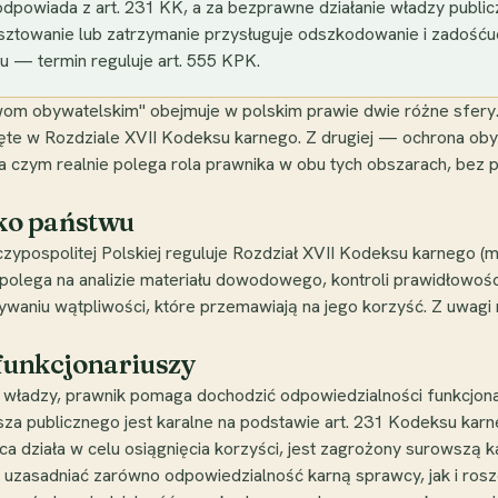
odpowiada z art. 231 KK, a za bezprawne działanie władzy public
ztowanie lub zatrzymanie przysługuje odszkodowanie i zadośćuc
u — termin reguluje art. 555 KPK.
om obywatelskim" obejmuje w polskim prawie dwie różne sfery. 
ujęte w Rozdziale XVII Kodeksu karnego. Z drugiej — ochrona ob
na czym realnie polega rola prawnika w obu tych obszarach, bez
ko państwu
pospolitej Polskiej reguluje Rozdział XVII Kodeksu karnego (m.
polega na analizie materiału dowodowego, kontroli prawidłowoś
aniu wątpliwości, które przemawiają na jego korzyść. Z uwagi
funkcjonariuszy
 władzy, prawnik pomaga dochodzić odpowiedzialności funkcjona
sza publicznego jest karalne na podstawie art. 231 Kodeksu ka
wca działa w celu osiągnięcia korzyści, jest zagrożony surowszą
uzasadniać zarówno odpowiedzialność karną sprawcy, jak i ro