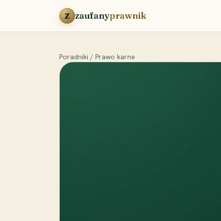
Przejdź do treści
zaufany
prawnik
Z
Poradniki
/
Prawo karne