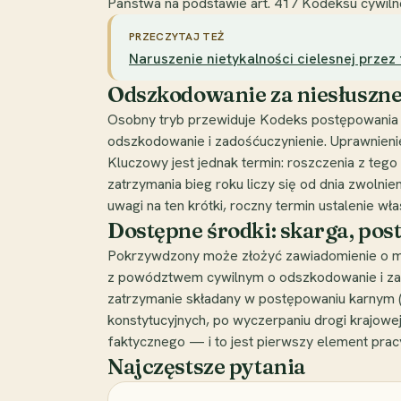
Państwa na podstawie art. 417 Kodeksu cywiln
PRZECZYTAJ TEŻ
Naruszenie nietykalności cielesnej prze
Odszkodowanie za niesłuszne
Osobny tryb przewiduje Kodeks postępowania k
odszkodowanie i zadośćuczynienie. Uprawnienie 
Kluczowy jest jednak termin: roszczenia z tego
zatrzymania bieg roku liczy się od dnia zwoln
uwagi na ten krótki, roczny termin ustalenie w
Dostępne środki: skarga, pos
Pokrzywdzony może złożyć zawiadomienie o moż
z powództwem cywilnym o odszkodowanie i zad
zatrzymanie składany w postępowaniu karnym (a
konstytucyjnych, po wyczerpaniu drogi krajowe
faktycznego — i to jest pierwszy element prac
Najczęstsze pytania