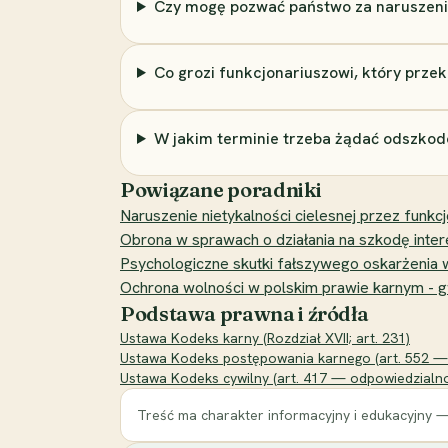
Czy mogę pozwać państwo za naruszen
Co grozi funkcjonariuszowi, który prze
W jakim terminie trzeba żądać odszkod
Powiązane poradniki
Naruszenie nietykalności cielesnej przez funk
Obrona w sprawach o działania na szkodę int
Psychologiczne skutki fałszywego oskarżenia w
Ochrona wolności w polskim prawie karnym - gw
Podstawa prawna i źródła
Ustawa Kodeks karny (Rozdział XVII; art. 231)
Ustawa Kodeks postępowania karnego (art. 552 — 
Ustawa Kodeks cywilny (art. 417 — odpowiedzialno
Treść ma charakter informacyjny i edukacyjny —