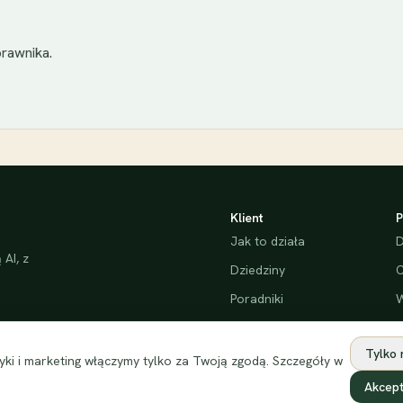
rawnika.
Klient
P
Jak to działa
D
AI, z
Dziedziny
C
Poradniki
W
Bezpieczeństwo
Tylko
ki i marketing włączymy tylko za Twoją zgodą. Szczegóły w
Akcept