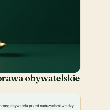
prawa obywatelskie
chronę obywatela przed nadużyciami władzy.