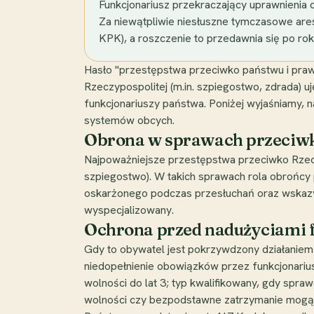
Funkcjonariusz przekraczający uprawnienia 
Za niewątpliwie niesłuszne tymczasowe ares
KPK), a roszczenie to przedawnia się po rok
Hasło "przestępstwa przeciwko państwu i praw
Rzeczypospolitej (m.in. szpiegostwo, zdrada) 
funkcjonariuszy państwa. Poniżej wyjaśniamy, 
systemów obcych.
Obrona w sprawach przeciw
Najpoważniejsze przestępstwa przeciwko Rzeczy
szpiegostwo). W takich sprawach rola obrońcy 
oskarżonego podczas przesłuchań oraz wskazyw
wyspecjalizowany.
Ochrona przed nadużyciami 
Gdy to obywatel jest pokrzywdzony działaniem
niedopełnienie obowiązków przez funkcjonariu
wolności do lat 3; typ kwalifikowany, gdy spra
wolności czy bezpodstawne zatrzymanie mogą 