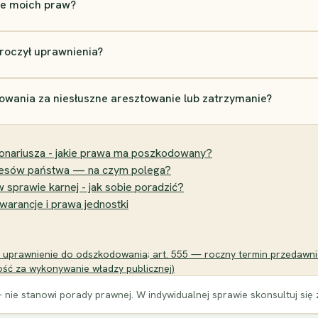
ie moich praw?
kroczył uprawnienia?
owania za niesłuszne aresztowanie lub zatrzymanie?
cjonariusza - jakie prawa ma poszkodowany?
eresów państwa — na czym polega?
 sprawie karnej - jak sobie poradzić?
arancje i prawa jednostki
uprawnienie do odszkodowania; art. 555 — roczny termin przedawni
ść za wykonywanie władzy publicznej)
 nie stanowi porady prawnej. W indywidualnej sprawie skonsultuj się