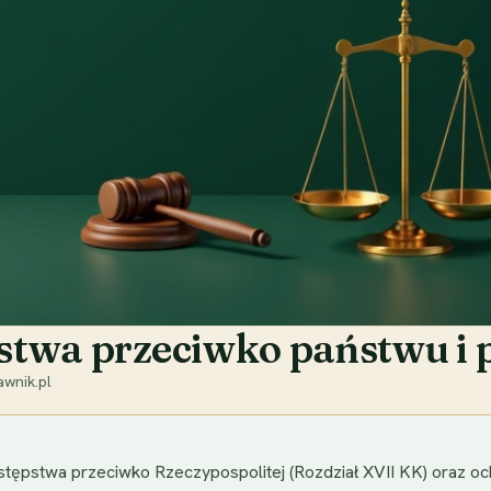
stwa przeciwko państwu i 
wnik.pl
stępstwa przeciwko Rzeczypospolitej (Rozdział XVII KK) oraz o