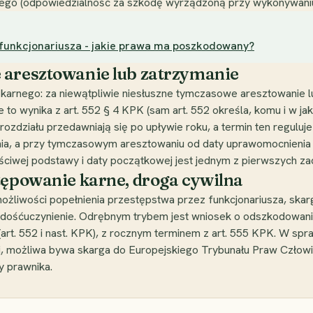
ego (odpowiedzialność za szkodę wyrządzoną przy wykonywaniu 
z funkcjonariusza - jakie prawa ma poszkodowany?
 aresztowanie lub zatrzymanie
arnego: za niewątpliwie niesłuszne tymczasowe aresztowanie l
to wynika z art. 552 § 4 KPK (sam art. 552 określa, komu i w jak
 rozdziału przedawniają się po upływie roku, a termin ten regul
ienia, a przy tymczasowym aresztowaniu od daty uprawomocnieni
łaściwej podstawy i daty początkowej jest jednym z pierwszych z
tępowanie karne, droga cywilna
liwości popełnienia przestępstwa przez funkcjonariusza, skargę
ośćuczynienie. Odrębnym trybem jest wniosek o odszkodowani
rt. 552 i nast. KPK), z rocznym terminem z art. 555 KPK. W spr
j, możliwa bywa skarga do Europejskiego Trybunału Praw Człowi
y prawnika.