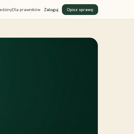
edziny
Dla prawników
Zaloguj
Opisz sprawę