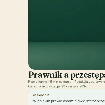
Prawnik a przestęp
Prawo karne
·
5
min czytania
·
Redakcja zaufanypra
Ostatnia aktualizacja:
23 czerwca 2026
W SKRÓCIE
W polskim prawie chodzi o dwie sfery: prze