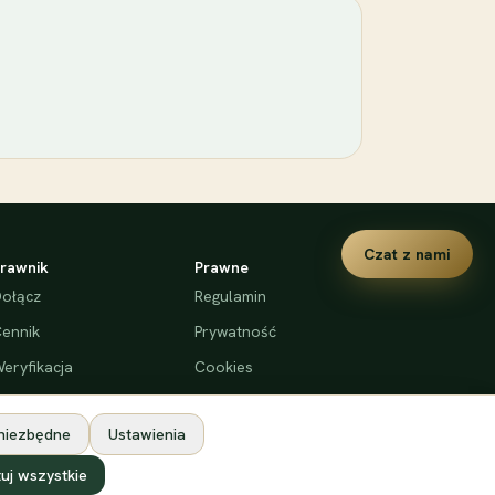
Czat z nami
rawnik
Prawne
ołącz
Regulamin
ennik
Prywatność
eryfikacja
Cookies
Deklaracja dostępności
 niezbędne
Ustawienia
uj wszystkie