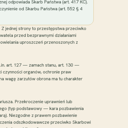
znej odpowiada Skarb Państwa (art. 417 KC).
zynienie od Skarbu Państwa (art. 552 § 4
Z jednej strony to przestępstwa przeciwko
ywatela przed bezprawnymi działaniami
 powielania uproszczeń przenoszonych z
in. art. 127 — zamach stanu, art. 130 —
ci czynności organów, ochronie praw
 na wagę zarzutów obrona ma tu charakter
riusza. Przekroczenie uprawnień lub
rnego (typ podstawowy — kara pozbawienia
 karą). Niezgodne z prawem pozbawienie
szczenia odszkodowawcze przeciwko Skarbowi