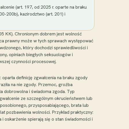
cenie (art. 197, od 2025 r. oparte na braku
00-200b), kazirodztwo (art. 201) i
205 KK). Chronionym dobrem jest wolność
radca prawny może w tych sprawach występować
ywdzonego, który dochodzi sprawiedliwości i
ony, opiniach biegłych seksuologów i
szej czynności procesowej.
r. oparła definicję zgwałcenia na braku zgody
yraziła na nie zgody. Przemoc, groźba
ała dobrowolna i świadoma zgoda. Typ
 zgwałcenie ze szczególnym okrucieństwem lub
sposobionego, przysposabiającego, brata lub
 lat pozbawienia wolności. Przykład praktyczny:
i oskarżenie spierają się o stan świadomości i