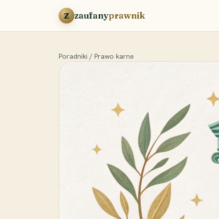
Przejdź do treści
zaufany
prawnik
Z
Poradniki
/
Prawo karne