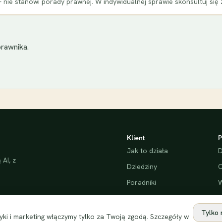
 nie stanowi porady prawnej. W indywidualnej sprawie skonsultuj się
rawnika.
Klient
P
Jak to działa
D
AI, z
Dziedziny
C
Poradniki
W
Bezpieczeństwo
Tylko
ki i marketing włączymy tylko za Twoją zgodą. Szczegóły w