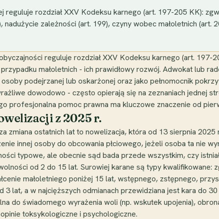
reguluje rozdział XXV Kodeksu karnego (art. 197-205 KK): zgwał
 nadużycie zależności (art. 199), czyny wobec małoletnich (art. 2
 obyczajności reguluje rozdział XXV Kodeksu karnego (art. 197-
 przypadku małoletnich - ich prawidłowy rozwój. Adwokat lub 
 osoby podejrzanej lub oskarżonej oraz jako pełnomocnik pokrz
ażliwe dowodowo - często opierają się na zeznaniach jednej str
o profesjonalna pomoc prawna ma kluczowe znaczenie od pierw
owelizacji z 2025 r.
za zmiana ostatnich lat to nowelizacja, która od 13 sierpnia 2025 
dzenie innej osoby do obcowania płciowego, jeżeli osoba ta nie w
ości typowe, ale obecnie sąd bada przede wszystkim, czy istni
olności od 2 do 15 lat. Surowiej karane są typy kwalifikowane:
ałcenie małoletniego poniżej 15 lat, wstępnego, zstępnego, przy
d 3 lat, a w najcięższych odmianach przewidziana jest kara do 30
na do świadomego wyrażenia woli (np. wskutek upojenia), obrona 
opinie toksykologiczne i psychologiczne.