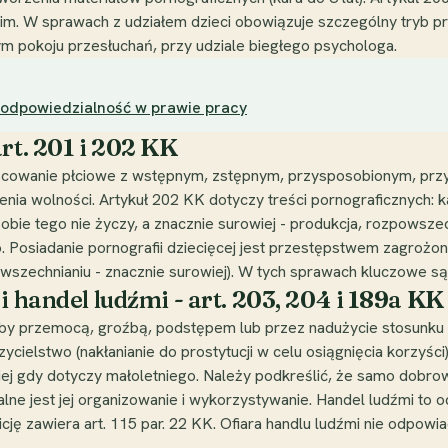
im. W sprawach z udziałem dzieci obowiązuje szczególny tryb 
nym pokoju przesłuchań, przy udziale biegłego psychologa.
 odpowiedzialność w prawie pracy
rt. 201 i 202 KK
obcowanie płciowe z wstępnym, zstępnym, przysposobionym, przy
nia wolności. Artykuł 202 KK dotyczy treści pornograficznych: k
sobie tego nie życzy, a znacznie surowiej - produkcja, rozpowsz
o. Posiadanie pornografii dziecięcej jest przestępstwem zagrożo
wszechnianiu - znacznie surowiej). W tych sprawach kluczowe są
i handel ludźmi - art. 203, 204 i 189a KK
y przemocą, groźbą, podstępem lub przez nadużycie stosunku za
zycielstwo (nakłanianie do prostytucji w celu osiągnięcia korzyści
owiej gdy dotyczy małoletniego. Należy podkreślić, że samo dobro
lne jest jej organizowanie i wykorzystywanie. Handel ludźmi to o
finicję zawiera art. 115 par. 22 KK. Ofiara handlu ludźmi nie odpo