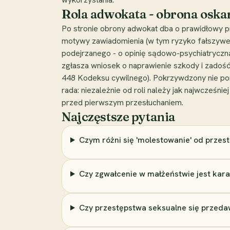
Rola adwokata - obrona osk
Po stronie obrony adwokat dba o prawidłowy p
motywy zawiadomienia (w tym ryzyko fałszyweg
podejrzanego - o opinię sądowo-psychiatryczną
zgłasza wniosek o naprawienie szkody i zadość
448 Kodeksu cywilnego). Pokrzywdzony nie pon
rada: niezależnie od roli należy jak najwcześ
przed pierwszym przesłuchaniem.
Najczęstsze pytania
Czym różni się 'molestowanie' od prze
Czy zgwałcenie w małżeństwie jest kara
Czy przestępstwa seksualne się przeda