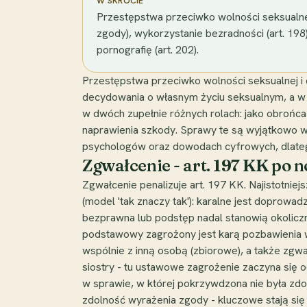
W SKRÓCIE
Przestępstwa przeciwko wolności seksualnej 
zgody), wykorzystanie bezradności (art. 198),
pornografię (art. 202).
Przestępstwa przeciwko wolności seksualnej i
decydowania o własnym życiu seksualnym, a w
w dwóch zupełnie różnych rolach: jako obrońca
naprawienia szkody. Sprawy te są wyjątkowo wr
psychologów oraz dowodach cyfrowych, dlateg
Zgwałcenie - art. 197 KK po n
Zgwałcenie penalizuje art. 197 KK. Najistotniejs
(model 'tak znaczy tak'): karalne jest doprowa
bezprawna lub podstęp nadal stanowią okoliczn
podstawowy zagrożony jest karą pozbawienia w
wspólnie z inną osobą (zbiorowe), a także zgw
siostry - tu ustawowe zagrożenie zaczyna się o
w sprawie, w której pokrzywdzona nie była zdol
zdolność wyrażenia zgody - kluczowe stają się 