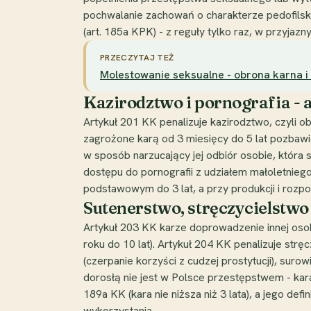
pochwalanie zachowań o charakterze pedofilsk
(art. 185a KPK) - z reguły tylko raz, w przyjaz
PRZECZYTAJ TEŻ
Molestowanie seksualne - obrona karna i
Kazirodztwo i pornografia - a
Artykuł 201 KK penalizuje kazirodztwo, czyli 
zagrożone karą od 3 miesięcy do 5 lat pozbawie
w sposób narzucający jej odbiór osobie, która 
dostępu do pornografii z udziałem małoletnieg
podstawowym do 3 lat, a przy produkcji i rozpo
Sutenerstwo, stręczycielstwo 
Artykuł 203 KK karze doprowadzenie innej osob
roku do 10 lat). Artykuł 204 KK penalizuje stręc
(czerpanie korzyści z cudzej prostytucji), sur
dorosłą nie jest w Polsce przestępstwem - kara
189a KK (kara nie niższa niż 3 lata), a jego de
wykorzystania.