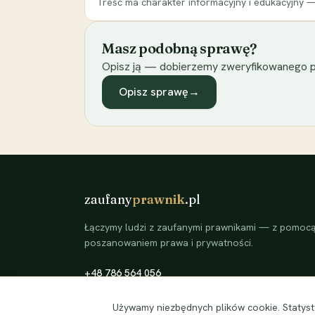
Treść ma charakter informacyjny i edukacyjny —
Masz podobną sprawę?
Opisz ją — dobierzemy zweryfikowanego p
Opisz sprawę
→
zaufany
prawnik
.pl
Łączymy ludzi z zaufanymi prawnikami — z pomocą 
poszanowaniem prawa i prywatności.
+48 786 564 056
©
2026
zaufanyprawnik.pl — kojarzymy klientów ze
Używamy niezbędnych plików cookie. Statysty
zweryfikowanymi prawnikami.