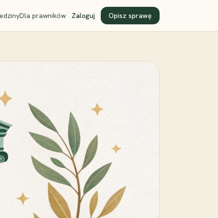
edziny
Dla prawników
Zaloguj
Opisz sprawę