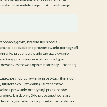
przesłuchania małoletniego pokrzywdzonego
sposabiającym, bratem lub siostrą -
aralne jest publiczne prezentowanie pornografii
echnianie, przechowywanie lub uzyskiwanie
nym karą pozbawienia wolności (w typie
 dowody cyfrowe i opinie informatyki śledczej.
leżności do uprawiania prostytucji (kara od
), kuplerstwo (ułatwianie) i sutenerstwo
wolne uprawianie prostytucji przez osobę
drębne, bardzo ciężkie przestępstwo z art.
wiada za czyny zabronione popełnione na skutek