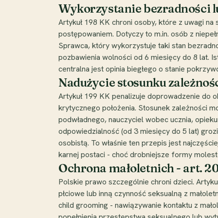
Wykorzystanie bezradności lu
Artykuł 198 KK chroni osoby, które z uwagi na 
postępowaniem. Dotyczy to m.in. osób z niepeł
Sprawca, który wykorzystuje taki stan bezrad
pozbawienia wolności od 6 miesięcy do 8 lat. I
centralna jest opinia biegłego o stanie pokrzy
Nadużycie stosunku zależnośc
Artykuł 199 KK penalizuje doprowadzenie do ob
krytycznego położenia. Stosunek zależności mo
podwładnego, nauczyciel wobec ucznia, opieku
odpowiedzialność (od 3 miesięcy do 5 lat) gro
osobistą. To właśnie ten przepis jest najczęś
karnej postaci - choć drobniejsze formy mole
Ochrona małoletnich - art. 
Polskie prawo szczególnie chroni dzieci. Arty
płciowe lub inną czynność seksualną z małoletn
child grooming - nawiązywanie kontaktu z mało
popełnienia przestępstwa seksualnego lub wytw