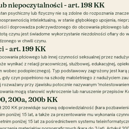
b niepoczytalności - art. 198 KK
stan psychiczny lub fizyczny nie są zdolne do rozpoznania znacz
nosprawnością intelektualną, w stanie głębokiego upojenia, niep
ności i doprowadza pokrzywdzonego do obcowania płciowego lub i
stotą czynu jest świadome wykorzystanie niezdolności ofiary do 
wdzonego w chwili czynu.
i - art. 199 KK
cowania płciowego lub innej czynności seksualnej przez nadużyc
że wynikać z relacji pracowniczej, służbowej, edukacyjnej, opie
n wobec podopiecznego). Typ podstawowy zagrożony jest karą p
zi, gdy czyn popełniono na szkodę małoletniego z nadużyciem za
ciej rozważany przy zjawisku potocznie nazywanym 'molestowaniem
stowania mogą stanowić wykroczenie lub naruszenie przepisów 
200, 200a, 200b KK
kuł 200 KK przewiduje surową odpowiedzialność (kara pozbawieni
im poniżej 15 lat, a także za prezentowanie mu wykonania czynno
letnim poniżej 15 lat za pośrednictwem systemu teleinformatyczn
orzenia materiałów pornograficznych (kara do 3 lat). Artykuł 2