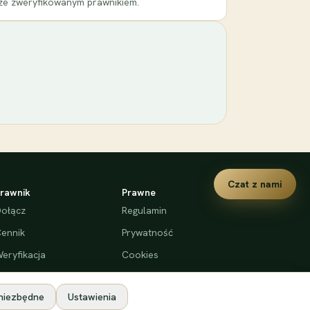
 ze zweryfikowanym prawnikiem.
Czat z nami
rawnik
Prawne
ołącz
Regulamin
ennik
Prywatność
eryfikacja
Cookies
Deklaracja dostępności
 niezbędne
Ustawienia