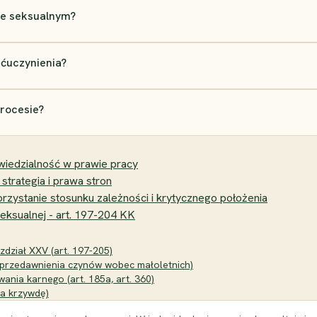
ie seksualnym?
ćuczynienia?
procesie?
wiedzialność w prawie pracy
 strategia i prawa stron
zystanie stosunku zależności i krytycznego położenia
ksualnej - art. 197-204 KK
zdział XXV (art. 197-205)
k przedawnienia czynów wobec małoletnich)
ania karnego (art. 185a, art. 360)
za krzywdę)