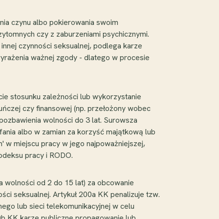
enia czynu albo pokierowania swoim
rzytomnych czy z zaburzeniami psychicznymi.
nnej czynności seksualnej, podlega karze
wyrażenia ważnej zgody - dlatego w procesie
ie stosunku zależności lub wykorzystanie
kuńczej czy finansowej (np. przełożony wobec
ozbawienia wolności do 3 lat. Surowsza
ufania albo w zamian za korzyść majątkową lub
' w miejscu pracy w jego najpoważniejszej,
Kodeksu pracy i RODO.
a wolności od 2 do 15 lat) za obcowanie
ści seksualnej. Artykuł 200a KK penalizuje tzw.
ego lub sieci telekomunikacyjnej w celu
00b KK karze publiczne propagowanie lub