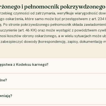
arżonego i pełnomocnik pokrzywdzonego
rzebieg czynności od zatrzymania, weryfikuje wiarygodność dowo
o oskarżenia, które samo może być przestępstwem z art. 234 KK
. Po stronie pokrzywdzonego pełnomocnik składa zawiadomienie,
uczynienie (art. 46 KK) oraz może wystąpić z powództwem cywil
osi kosztów obrony oskarżonego, a w wielu sytuacjach może ubi
niej zabezpieczyć dowody (korespondencję, zapisy, dokumentację 
stępstwa z Kodeksu karnego?
lne?
wniają?