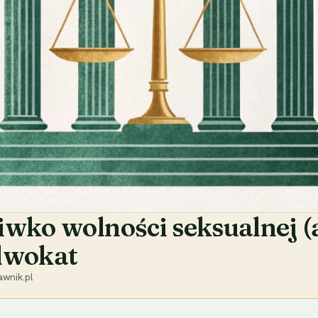
wko wolności seksualnej (a
adwokat
wnik.pl