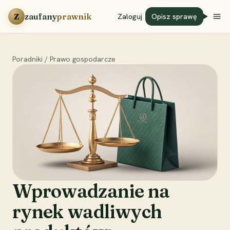
Przejdź do treści
Z
zaufany
prawnik
Zaloguj
Opisz sprawę
Poradniki
/
Prawo gospodarcze
Wprowadzanie na
rynek wadliwych