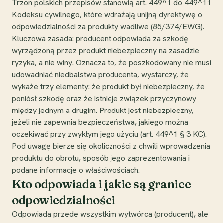
Trzon polskich przepisów stanowią art. 449^1 do 449^11
Kodeksu cywilnego, które wdrażają unijną dyrektywę o
odpowiedzialności za produkty wadliwe (85/374/EWG).
Kluczowa zasada: producent odpowiada za szkodę
wyrządzoną przez produkt niebezpieczny na zasadzie
ryzyka, a nie winy. Oznacza to, że poszkodowany nie musi
udowadniać niedbalstwa producenta, wystarczy, że
wykaże trzy elementy: że produkt był niebezpieczny, że
poniósł szkodę oraz że istnieje związek przyczynowy
między jednym a drugim. Produkt jest niebezpieczny,
jeżeli nie zapewnia bezpieczeństwa, jakiego można
oczekiwać przy zwykłym jego użyciu (art. 449^1 § 3 KC).
Pod uwagę bierze się okoliczności z chwili wprowadzenia
produktu do obrotu, sposób jego zaprezentowania i
podane informacje o właściwościach.
Kto odpowiada i jakie są granice
odpowiedzialności
Odpowiada przede wszystkim wytwórca (producent), ale