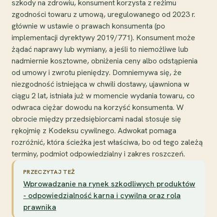
szkody na zdrowiu, konsument korzysta z reżimu
zgodności towaru z umową, uregulowanego od 2023 r.
głównie w ustawie o prawach konsumenta (po
implementacji dyrektywy 2019/771). Konsument może
żądać naprawy lub wymiany, a jeśli to niemożliwe lub
nadmiernie kosztowne, obniżenia ceny albo odstąpienia
od umowy i zwrotu pieniędzy. Domniemywa się, że
niezgodność istniejąca w chwili dostawy, ujawniona w
ciągu 2 lat, istniała już w momencie wydania towaru, co
odwraca ciężar dowodu na korzyść konsumenta. W
obrocie między przedsiębiorcami nadal stosuje się
rękojmię z Kodeksu cywilnego. Adwokat pomaga
rozróżnić, która ścieżka jest właściwa, bo od tego zależą
terminy, podmiot odpowiedzialny i zakres roszczeń.
PRZECZYTAJ TEŻ
Wprowadzanie na rynek szkodliwych produktów
- odpowiedzialność karna i cywilna oraz rola
prawnika