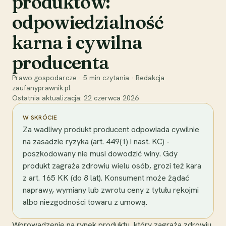
produktów:
odpowiedzialność
karna i cywilna
producenta
Prawo gospodarcze
·
5
min czytania
·
Redakcja
zaufanyprawnik.pl
Ostatnia aktualizacja:
22 czerwca 2026
W SKRÓCIE
Za wadliwy produkt producent odpowiada cywilnie
na zasadzie ryzyka (art. 449(1) i nast. KC) -
poszkodowany nie musi dowodzić winy. Gdy
produkt zagraża zdrowiu wielu osób, grozi też kara
z art. 165 KK (do 8 lat). Konsument może żądać
naprawy, wymiany lub zwrotu ceny z tytułu rękojmi
albo niezgodności towaru z umową.
Wprowadzenie na rynek produktu, który zagraża zdrowiu