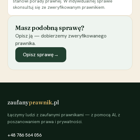
stanowi porady prawnej. W indywidualnej sprawie
skonsultuj się ze zweryfikowanym prawnikiem.
Masz podobną sprawę?
Opisz ją — dobierzemy zweryfikowanego
prawnika.
Opisz sprawę
→
zaufany
prawnik
.pl
Łączymy ludzi z zaufanymi prawnikami — z pomocą AI, z
poszanowaniem prawa i prywatności.
+48 786 564 056