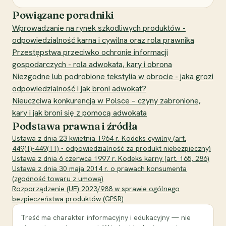
Powiązane poradniki
Wprowadzanie na rynek szkodliwych produktów -
odpowiedzialność karna i cywilna oraz rola prawnika
Przestępstwa przeciwko ochronie informacji
gospodarczych - rola adwokata, kary i obrona
Niezgodne lub podrobione tekstylia w obrocie - jaka grozi
odpowiedzialność i jak broni adwokat?
Nieuczciwa konkurencja w Polsce – czyny zabronione,
kary i jak broni się z pomocą adwokata
Podstawa prawna i źródła
Ustawa z dnia 23 kwietnia 1964 r. Kodeks cywilny (art.
449(1)-449(11) - odpowiedzialność za produkt niebezpieczny)
Ustawa z dnia 6 czerwca 1997 r. Kodeks karny (art. 165, 286)
Ustawa z dnia 30 maja 2014 r. o prawach konsumenta
(zgodność towaru z umową)
Rozporządzenie (UE) 2023/988 w sprawie ogólnego
bezpieczeństwa produktów (GPSR)
Treść ma charakter informacyjny i edukacyjny — nie