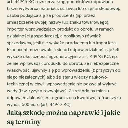
art. 449^5 KC rozszerza krąg podmiotów: odpowiada
także wytwórca materiału, surowca lub części składowej,
osoba podająca się za producenta (np. przez
umieszczenie swojej nazwy lub znaku towarowego),
importer wprowadzający produkt do obrotu w ramach
działalności gospodarczej, a posiłkowo również
sprzedawca, jeśli nie wskaże producenta lub importera.
Producent może uwolnić się od odpowiedzialności, jeżeli
wykaże okoliczności egzoneracyjne z art. 449^3 KC, np.
że nie wprowadził produktu do obrotu, że niebezpieczne
właściwości ujawniły się po wprowadzeniu (z przyczyn od
niego niezależnych) albo że stanu wiedzy naukowo-
technicznej w chwili wprowadzenia nie pozwalał wykryć
wady (tzw. ryzyko rozwojowe). Za szkodę na mieniu
odpowiedzialność jest ograniczona kwotowo, a franszyza
wynosi 500 euro (art. 449^7 KC).
Jaką szkodę można naprawić i jakie
są terminy