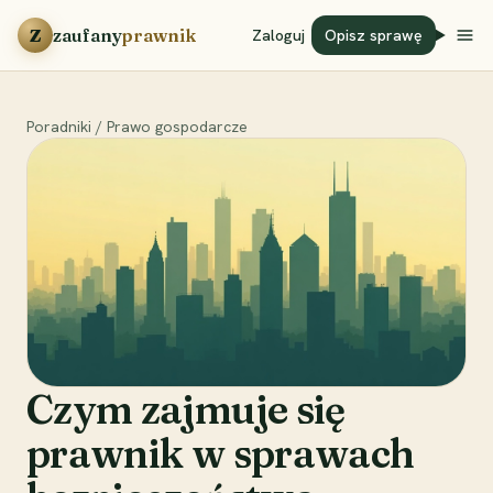
Przejdź do treści
Z
zaufany
prawnik
Zaloguj
Opisz sprawę
Poradniki
/
Prawo gospodarcze
Czym zajmuje się
prawnik w sprawach