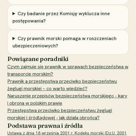
Czy badanie przez Komisję wyklucza inne
postępowania?
Czy prawnik morski pomaga w roszczeniach
ubezpieczeniowych?
Powiązane poradniki
Czym zajmuje się prawnik w sprawach bezpieczeństwa w
transporcie morskim?
Prawnik a przestępstwa przeciwko bezpieczeństwu
żeglugi morskiej – co warto wiedzieć?
Naruszenie przepisów bezpieczeństwa morskiego - kary
i obrona w polskim prawie
Przestępstwa przeciwko bezpieczeństwu żeglugi
morskiej i śródlądowej - jak działa obrońca?
Podstawa prawna i źródła
Ustawa z dnia 18 września 2001 r. Kodeks morski (Dz.U. 2001