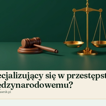
cjalizujący się w przestę
iędzynarodowemu?
wnik.pl