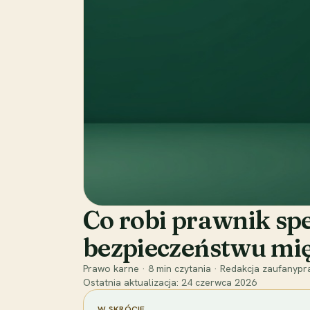
Co robi prawnik spe
bezpieczeństwu m
Prawo karne
·
8
min czytania
·
Redakcja zaufanypra
Ostatnia aktualizacja:
24 czerwca 2026
W SKRÓCIE