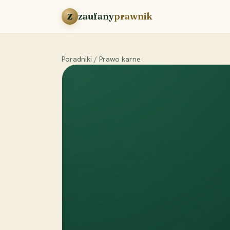
Przejdź do treści
zaufany
prawnik
Z
Poradniki
/
Prawo karne