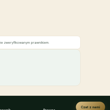
 ze zweryfikowanym prawnikiem.
Czat z nami
rawnik
Prawne