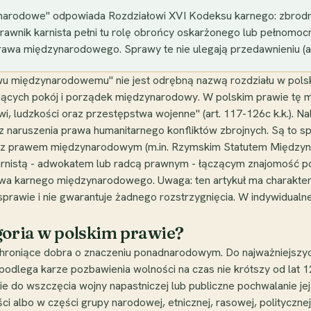
arodowe" odpowiada Rozdziałowi XVI Kodeksu karnego: zbrodni
rawnik karnista pełni tu rolę obrońcy oskarżonego lub pełnomoc
rawa międzynarodowego. Sprawy te nie ulegają przedawnieniu (ar
u międzynarodowemu" nie jest odrębną nazwą rozdziału w polsk
niących pokój i porządek międzynarodowy. W polskim prawie tę m
 ludzkości oraz przestępstwa wojenne" (art. 117-126c k.k.). Nal
az naruszenia prawa humanitarnego konfliktów zbrojnych. Są to
ne z prawem międzynarodowym (m.in. Rzymskim Statutem Międzyn
arnistą - adwokatem lub radcą prawnym - łączącym znajomość po
 karnego międzynarodowego. Uwaga: ten artykuł ma charakter w
sprawie i nie gwarantuje żadnego rozstrzygnięcia. W indywidualne
goria w polskim prawie?
roniące dobra o znaczeniu ponadnarodowym. Do najważniejszych na
podlega karze pozbawienia wolności na czas nie krótszy od lat 
e do wszczęcia wojny napastniczej lub publiczne pochwalanie jej ws
ości albo w części grupy narodowej, etnicznej, rasowej, politycz