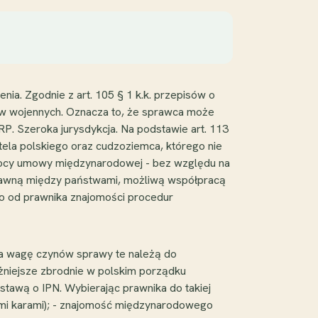
ia. Zgodnie z art. 105 § 1 k.k. przepisów o
pstw wojennych. Oznacza to, że sprawca może
RP. Szeroka jurysdykcja. Na podstawie art. 113
atela polskiego oraz cudzoziemca, którego nie
 mocy umowy międzynarodowej - bez względu na
rawną między państwami, możliwą współpracą
 od prawnika znajomości procedur
na wagę czynów sprawy te należą do
niejsze zbrodnie w polskim porządku
tawą o IPN. Wybierając prawnika do takiej
mi karami); - znajomość międzynarodowego