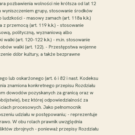
ara pozbawienia wolności nie krótsza od lat 12
ym wyniszczeniem grupy, stosowanie środków
o ludzkości - masowy zamach (art. 118a k.k.)
z przemocą (art. 119 k.k.) - stosowanie
sową, polityczną, wyznaniową albo
alki (art. 120-122 k.k.) - m.in. stosowanie
sobów walki (art. 122). - Przestępstwa wojenne
zczenie dóbr kultury, a także bezprawne
go lub oskarżonego (art. 6 i 82 i nast. Kodeksu
łnia znamiona konkretnego przepisu Rozdziału
w tym dowodów pozyskanych za granicą oraz w
bójstwie), bez której odpowiedzialność za
nościach procesowych. Jako pełnomocnik
zeniu udziału w postępowaniu; - reprezentuje
awo. W obu rolach prawnik uwzględnia
iktów zbrojnych - ponieważ przepisy Rozdziału