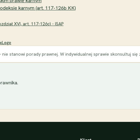
lskim prawie karnym
odeksie karnym (art. 117-126b KK)
dział XVI, art. 117-126c) - ISAP
exLege
 nie stanowi porady prawnej. W indywidualnej sprawie skonsultuj się
rawnika.
Klient
P