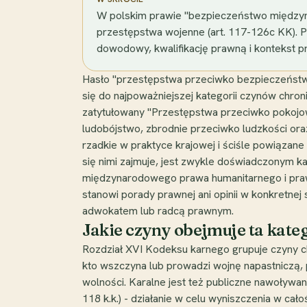
W polskim prawie "bezpieczeństwo międzyn
przestępstwa wojenne (art. 117-126c KK). P
dowodowy, kwalifikację prawną i kontekst p
Hasło "przestępstwa przeciwko bezpieczeństw
się do najpoważniejszej kategorii czynów chro
zatytułowany "Przestępstwa przeciwko pokojowi,
ludobójstwo, zbrodnie przeciwko ludzkości or
rzadkie w praktyce krajowej i ściśle powiąza
się nimi zajmuje, jest zwykle doświadczonym k
międzynarodowego prawa humanitarnego i prawa
stanowi porady prawnej ani opinii w konkretnej 
adwokatem lub radcą prawnym.
Jakie czyny obejmuje ta kate
Rozdział XVI Kodeksu karnego grupuje czyny ch
kto wszczyna lub prowadzi wojnę napastniczą, 
wolności. Karalne jest też publiczne nawoływani
118 k.k.) - działanie w celu wyniszczenia w cał