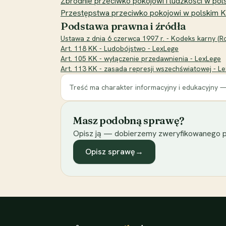
Zbrodnie przeciwko pokojowi i ludzkości w po
Przestępstwa przeciwko pokojowi w polskim K
Podstawa prawna i źródła
Ustawa z dnia 6 czerwca 1997 r. - Kodeks karny (Roz
Art. 118 KK - Ludobójstwo - LexLege
Art. 105 KK - wyłączenie przedawnienia - LexLege
Art. 113 KK - zasada represji wszechświatowej - L
Treść ma charakter informacyjny i edukacyjny —
Masz podobną sprawę?
Opisz ją — dobierzemy zweryfikowanego p
Opisz sprawę
→