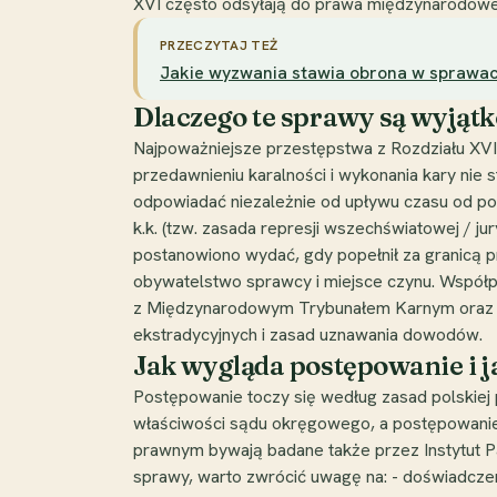
XVI często odsyłają do prawa międzynarodow
PRZECZYTAJ TEŻ
Jakie wyzwania stawia obrona w sprawach
Dlaczego te sprawy są wyjąt
Najpoważniejsze przestępstwa z Rozdziału XVI 
przedawnieniu karalności i wykonania kary nie
odpowiadać niezależnie od upływu czasu od pope
k.k. (tzw. zasada represji wszechświatowej / j
postanowiono wydać, gdy popełnił za granicą 
obywatelstwo sprawcy i miejsce czynu. Współ
z Międzynarodowym Trybunałem Karnym oraz k
ekstradycyjnych i zasad uznawania dowodów.
Jak wygląda postępowanie i 
Postępowanie toczy się według zasad polskiej
właściwości sądu okręgowego, a postępowanie
prawnym bywają badane także przez Instytut Pa
sprawy, warto zwrócić uwagę na: - doświadcz