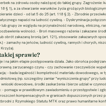
zerbek na zdrowiu osoby należącej do takiej grupy. Zagrożenie: k
 118 § 1), a za stwarzanie warunków życia grożących biologiczn
anie dzieci - od lat 5 do 25 (art. 118 § 2). - Zbrodnie przeciwk
cznego napaści na ludność cywilną. - Dyskryminacja połączona 
lub grupy ze względu na przynależność narodową, etniczną, ra
ozbawienia wolności. - Broń masowego rażenia i zakazane środki w
lub obrót zakazaną bronią (art. 121), stosowanie zakazanych spo
k.) - zamachy na jeńców, ludność cywilną, rannych i chorych, nis
Krzyża).
takiej sprawie?
e i na jakim etapie postępowania działa. Jako obrońca podejrzane
ję prawną zarzucanego czynu - czy zachowanie rzeczywiście wype
fikacja; - bada legalność i kompletność materiału dowodowego, 
dmiotową (np. szczególny zamiar "wyniszczenia grupy" przy ludo
je wnioski dowodowe, środki zaskarżenia i bierze udział w czyn
 - pomaga w prawidłowym zawiadomieniu o przestępstwie i zgłos
roszczeń kompensacyjnych w granicach dopuszczonych przez pr
zbrodni z Rzymskiego Statutu MTK oraz prawo humanitarne konfl