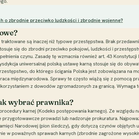
ego.
 o zbrodnie przeciwko ludzkości i zbrodnie wojenne?
kowe?
traktowane są inaczej niż typowe przestępstwa. Brak przedawnien
 stosuje się do zbrodni przeciwko pokojowi, ludzkości i przestę
łnienia czynu. Zasadę tę wzmacnia również art. 43 Konstytucji 
urysdykcja uniwersalna) polską ustawę karną stosuje się do obyw
przestępstwo, do którego ścigania Polska jest zobowiązana na
praca międzynarodowa. Sprawy te często wiążą się z pomocą p
orzystaniem z dowodów zgromadzonych za granicą. Wymaga to
jak wybrać prawnika?
 procedury karnej (Kodeks postępowania karnego). Ze względu 
 przygotowawcze prowadzi lub nadzoruje prokuratura. Najpoważ
mięci Narodowej (pion śledczy), gdy dotyczą czynów objętych us
enie w poważnych sprawach karnych (zbrodnie zagrożone wysoki