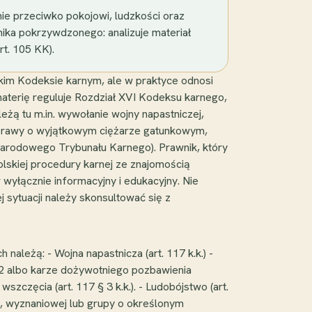
e przeciwko pokojowi, ludzkości oraz
nika pokrzywdzonego: analizuje materiał
t. 105 KK).
im Kodeksie karnym, ale w praktyce odnosi
aterię reguluje Rozdział XVI Kodeksu karnego,
eżą tu m.in. wywołanie wojny napastniczej,
 sprawy o wyjątkowym ciężarze gatunkowym,
arodowego Trybunału Karnego). Prawnik, który
lskiej procedury karnej ze znajomością
yłącznie informacyjny i edukacyjny. Nie
j sytuacji należy skonsultować się z
leżą: - Wojna napastnicza (art. 117 k.k.) -
12 albo karze dożywotniego pozbawienia
zczęcia (art. 117 § 3 k.k.). - Ludobójstwo (art.
nej, wyznaniowej lub grupy o określonym