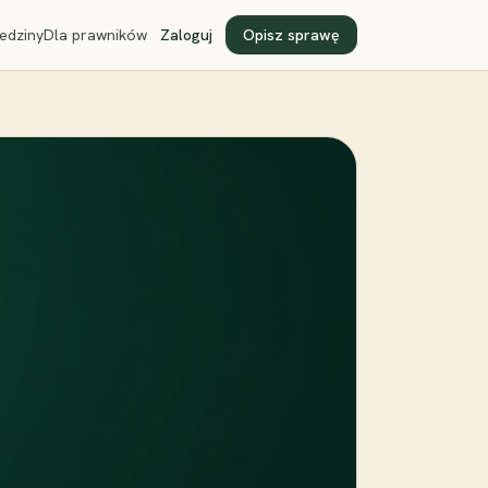
edziny
Dla prawników
Zaloguj
Opisz sprawę