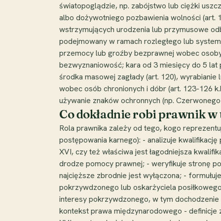
światopoglądzie, np. zabójstwo lub ciężki uszc
albo dożywotniego pozbawienia wolności (art.
wstrzymujących urodzenia lub przymusowe odbier
podejmowany w ramach rozległego lub systematy
przemocy lub groźby bezprawnej wobec osoby 
bezwyznaniowość; kara od 3 miesięcy do 5 lat p
środka masowej zagłady (art. 120), wyrabianie 
wobec osób chronionych i dóbr (art. 123-126 k.
używanie znaków ochronnych (np. Czerwonego 
Co dokładnie robi prawnik w 
Rola prawnika zależy od tego, kogo reprezentuj
postępowania karnego): - analizuje kwalifikac
XVI, czy też właściwa jest łagodniejsza kwali
drodze pomocy prawnej; - weryfikuje stronę po
najcięższe zbrodnie jest wyłączona; - formułu
pokrzywdzonego lub oskarżyciela posiłkowego:
interesy pokrzywdzonego, w tym dochodzenie 
kontekst prawa międzynarodowego - definicje 