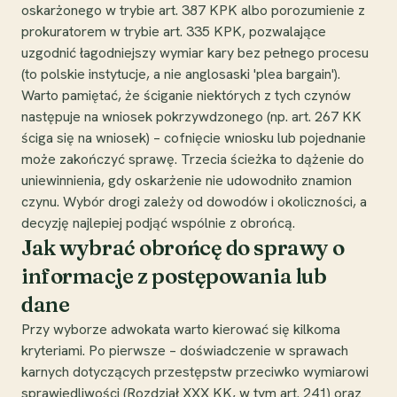
oskarżonego w trybie art. 387 KPK albo porozumienie z
prokuratorem w trybie art. 335 KPK, pozwalające
uzgodnić łagodniejszy wymiar kary bez pełnego procesu
(to polskie instytucje, a nie anglosaski 'plea bargain').
Warto pamiętać, że ściganie niektórych z tych czynów
następuje na wniosek pokrzywdzonego (np. art. 267 KK
ściga się na wniosek) – cofnięcie wniosku lub pojednanie
może zakończyć sprawę. Trzecia ścieżka to dążenie do
uniewinnienia, gdy oskarżenie nie udowodniło znamion
czynu. Wybór drogi zależy od dowodów i okoliczności, a
decyzję najlepiej podjąć wspólnie z obrońcą.
Jak wybrać obrońcę do sprawy o
informacje z postępowania lub
dane
Przy wyborze adwokata warto kierować się kilkoma
kryteriami. Po pierwsze – doświadczenie w sprawach
karnych dotyczących przestępstw przeciwko wymiarowi
sprawiedliwości (Rozdział XXX KK, w tym art. 241) oraz