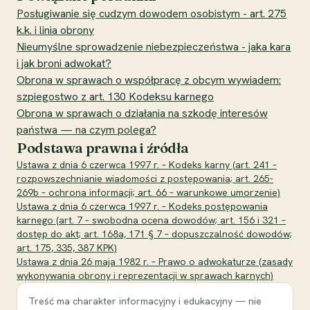
Posługiwanie się cudzym dowodem osobistym - art. 275
k.k. i linia obrony
Nieumyślne sprowadzenie niebezpieczeństwa - jaka kara
i jak broni adwokat?
Obrona w sprawach o współpracę z obcym wywiadem:
szpiegostwo z art. 130 Kodeksu karnego
Obrona w sprawach o działania na szkodę interesów
państwa — na czym polega?
Podstawa prawna i źródła
Ustawa z dnia 6 czerwca 1997 r. – Kodeks karny (art. 241 –
rozpowszechnianie wiadomości z postępowania; art. 265-
269b – ochrona informacji; art. 66 – warunkowe umorzenie)
Ustawa z dnia 6 czerwca 1997 r. – Kodeks postępowania
karnego (art. 7 – swobodna ocena dowodów; art. 156 i 321 –
dostęp do akt; art. 168a, 171 § 7 – dopuszczalność dowodów;
art. 175, 335, 387 KPK)
Ustawa z dnia 26 maja 1982 r. – Prawo o adwokaturze (zasady
wykonywania obrony i reprezentacji w sprawach karnych)
Treść ma charakter informacyjny i edukacyjny — nie