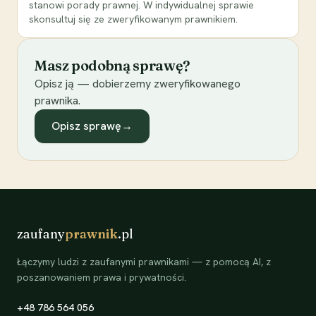
stanowi porady prawnej. W indywidualnej sprawie
skonsultuj się ze zweryfikowanym prawnikiem.
Masz podobną sprawę?
Opisz ją — dobierzemy zweryfikowanego
prawnika.
Opisz sprawę
→
zaufany
prawnik
.pl
Łączymy ludzi z zaufanymi prawnikami — z pomocą AI, z
poszanowaniem prawa i prywatności.
+48 786 564 056