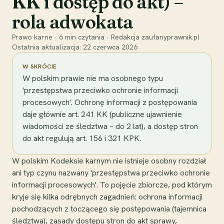
KK i dostęp do akt) –
rola adwokata
Prawo karne
·
6
min czytania
·
Redakcja zaufanyprawnik.pl
Ostatnia aktualizacja:
22 czerwca 2026
W SKRÓCIE
W polskim prawie nie ma osobnego typu
'przestępstwa przeciwko ochronie informacji
procesowych'. Ochronę informacji z postępowania
daje głównie art. 241 KK (publiczne ujawnienie
wiadomości ze śledztwa – do 2 lat), a dostęp stron
do akt regulują art. 156 i 321 KPK.
W polskim Kodeksie karnym nie istnieje osobny rozdział
ani typ czynu nazwany 'przestępstwa przeciwko ochronie
informacji procesowych'. To pojęcie zbiorcze, pod którym
kryje się kilka odrębnych zagadnień: ochrona informacji
pochodzących z toczącego się postępowania (tajemnica
śledztwa), zasady dostępu stron do akt sprawy,