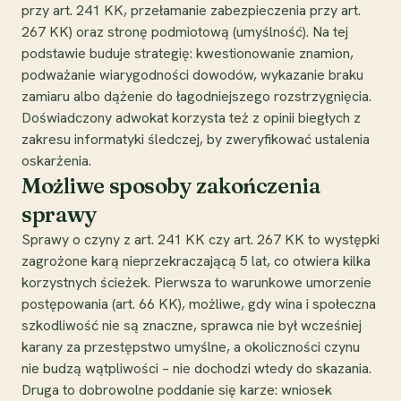
przy art. 241 KK, przełamanie zabezpieczenia przy art.
267 KK) oraz stronę podmiotową (umyślność). Na tej
podstawie buduje strategię: kwestionowanie znamion,
podważanie wiarygodności dowodów, wykazanie braku
zamiaru albo dążenie do łagodniejszego rozstrzygnięcia.
Doświadczony adwokat korzysta też z opinii biegłych z
zakresu informatyki śledczej, by zweryfikować ustalenia
oskarżenia.
Możliwe sposoby zakończenia
sprawy
Sprawy o czyny z art. 241 KK czy art. 267 KK to występki
zagrożone karą nieprzekraczającą 5 lat, co otwiera kilka
korzystnych ścieżek. Pierwsza to warunkowe umorzenie
postępowania (art. 66 KK), możliwe, gdy wina i społeczna
szkodliwość nie są znaczne, sprawca nie był wcześniej
karany za przestępstwo umyślne, a okoliczności czynu
nie budzą wątpliwości – nie dochodzi wtedy do skazania.
Druga to dobrowolne poddanie się karze: wniosek