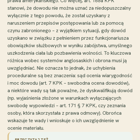
prawa amerykańskiego. Co więcej, art. 168a KPK
stanowi, że dowodu nie można uznać za niedopuszczalny
wyłącznie z tego powodu, że został uzyskany z
naruszeniem przepisów postępowania lub za pomocą
czynu zabronionego – z wyjątkiem sytuacji, gdy dowód
uzyskano w związku z pełnieniem przez funkcjonariusza
obowiązków służbowych w wyniku zabójstwa, umyślnego
uszkodzenia ciała lub pozbawienia wolności. To kluczowa
różnica wobec systemów anglosaskich i obrona musi ją
uwzględniać. Nie oznacza to jednak, że uchybienia
proceduralne są bez znaczenia: sąd ocenia wiarygodność
i moc dowodu (art. 7 KPK – swobodna ocena dowodów),
a niektóre wady są tak poważne, że dyskwalifikują dowód
(np. wyjaśnienia złożone w warunkach wyłączających
swobodę wypowiedzi – art. 171 § 7 KPK, czy zeznania
osoby, która skorzystała z prawa odmowy). Obrońca
wskazuje te wady i wnioskuje o ich uwzględnienie w
ocenie materiału.
PRZECZYTAJ TEŻ