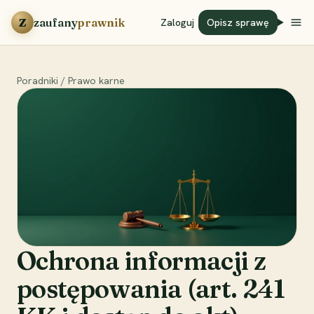
Przejdź do treści
Z
zaufany
prawnik
Zaloguj
Opisz sprawę
Poradniki
/
Prawo karne
Ochrona informacji z
postępowania (art. 241