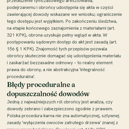
przedłużenie tymczasowego aresztowania,
podejrzanemu i obrońcy udostępnia się akta w części
zawierającej dowody wskazane we wniosku; ograniczenie
tego dostępu jest wyjątkiem. Po zakończeniu śledztwa,
na etapie końcowego zaznajomienia z materiałami (art.
321 KPK), obrona uzyskuje pełny wgląd w akta. W
postępowaniu sądowym dostęp do akt jest zasadą (art.
156 § 1 KPK). Znajomość tych przepisów pozwala
obrońcy skutecznie domagać się udostępnienia materiału
i zaskarżać bezzasadne odmowy – to realny element
prawa do obrony, a nie abstrakcyjna 'integralność
proceduralna'.
Błędy proceduralne a
dopuszczalność dowodów
Jedną z najważniejszych ról obrońcy jest analiza, czy
dowody zebrano i zabezpieczono zgodnie z prawem.
Polska procedura karna nie zna automatycznej, sztywnej
zasady 'wyłączenia owoców zatrutego drzewa' znanej z