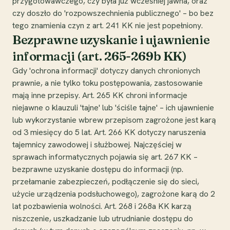
przygotowawczego, czy była już wcześniej jawna, oraz
czy doszło do 'rozpowszechnienia publicznego' – bo bez
tego znamienia czyn z art. 241 KK nie jest popełniony.
Bezprawne uzyskanie i ujawnienie
informacji (art. 265-269b KK)
Gdy 'ochrona informacji' dotyczy danych chronionych
prawnie, a nie tylko toku postępowania, zastosowanie
mają inne przepisy. Art. 265 KK chroni informacje
niejawne o klauzuli 'tajne' lub 'ściśle tajne' – ich ujawnienie
lub wykorzystanie wbrew przepisom zagrożone jest karą
od 3 miesięcy do 5 lat. Art. 266 KK dotyczy naruszenia
tajemnicy zawodowej i służbowej. Najczęściej w
sprawach informatycznych pojawia się art. 267 KK –
bezprawne uzyskanie dostępu do informacji (np.
przełamanie zabezpieczeń, podłączenie się do sieci,
użycie urządzenia podsłuchowego), zagrożone karą do 2
lat pozbawienia wolności. Art. 268 i 268a KK karzą
niszczenie, uszkadzanie lub utrudnianie dostępu do