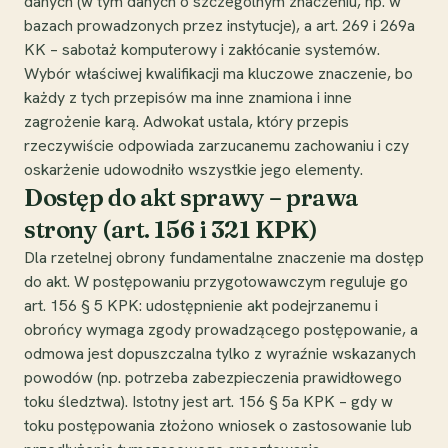
danych (w tym danych o szczególnym znaczeniu, np. w
bazach prowadzonych przez instytucje), a art. 269 i 269a
KK – sabotaż komputerowy i zakłócanie systemów.
Wybór właściwej kwalifikacji ma kluczowe znaczenie, bo
każdy z tych przepisów ma inne znamiona i inne
zagrożenie karą. Adwokat ustala, który przepis
rzeczywiście odpowiada zarzucanemu zachowaniu i czy
oskarżenie udowodniło wszystkie jego elementy.
Dostęp do akt sprawy – prawa
strony (art. 156 i 321 KPK)
Dla rzetelnej obrony fundamentalne znaczenie ma dostęp
do akt. W postępowaniu przygotowawczym reguluje go
art. 156 § 5 KPK: udostępnienie akt podejrzanemu i
obrońcy wymaga zgody prowadzącego postępowanie, a
odmowa jest dopuszczalna tylko z wyraźnie wskazanych
powodów (np. potrzeba zabezpieczenia prawidłowego
toku śledztwa). Istotny jest art. 156 § 5a KPK – gdy w
toku postępowania złożono wniosek o zastosowanie lub