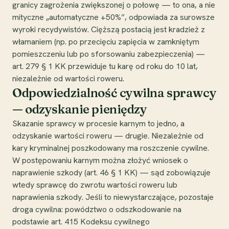
granicy zagrożenia zwiększonej o połowę — to ona, a nie
mityczne „automatyczne +50%”, odpowiada za surowsze
wyroki recydywistów. Cięższą postacią jest kradzież z
włamaniem (np. po przecięciu zapięcia w zamkniętym
pomieszczeniu lub po sforsowaniu zabezpieczenia) —
art. 279 § 1 KK przewiduje tu karę od roku do 10 lat,
niezależnie od wartości roweru.
Odpowiedzialność cywilna sprawcy
— odzyskanie pieniędzy
Skazanie sprawcy w procesie karnym to jedno, a
odzyskanie wartości roweru — drugie. Niezależnie od
kary kryminalnej poszkodowany ma roszczenie cywilne.
W postępowaniu karnym można złożyć wniosek o
naprawienie szkody (art. 46 § 1 KK) — sąd zobowiązuje
wtedy sprawcę do zwrotu wartości roweru lub
naprawienia szkody. Jeśli to niewystarczające, pozostaje
droga cywilna: powództwo o odszkodowanie na
podstawie art. 415 Kodeksu cywilnego