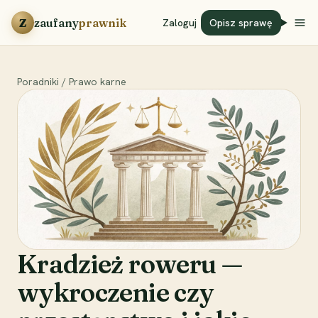
Przejdź do treści
Z
zaufany
prawnik
Zaloguj
Opisz sprawę
Poradniki
/
Prawo karne
Kradzież roweru —
wykroczenie czy