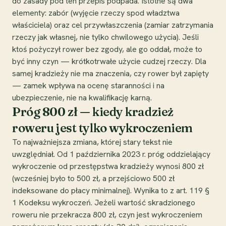
do zasady pod ten przepis podpada. Istotne są dwa
elementy: zabór (wyjęcie rzeczy spod władztwa
właściciela) oraz cel przywłaszczenia (zamiar zatrzymania
rzeczy jak własnej, nie tylko chwilowego użycia). Jeśli
ktoś pożyczył rower bez zgody, ale go oddał, może to
być inny czyn — krótkotrwałe użycie cudzej rzeczy. Dla
samej kradzieży nie ma znaczenia, czy rower był zapięty
— zamek wpływa na ocenę staranności i na
ubezpieczenie, nie na kwalifikację karną.
Próg 800 zł — kiedy kradzież
roweru jest tylko wykroczeniem
To najważniejsza zmiana, której stary tekst nie
uwzględniał. Od 1 października 2023 r. próg oddzielający
wykroczenie od przestępstwa kradzieży wynosi 800 zł
(wcześniej było to 500 zł, a przejściowo 500 zł
indeksowane do płacy minimalnej). Wynika to z art. 119 §
1 Kodeksu wykroczeń. Jeżeli wartość skradzionego
roweru nie przekracza 800 zł, czyn jest wykroczeniem