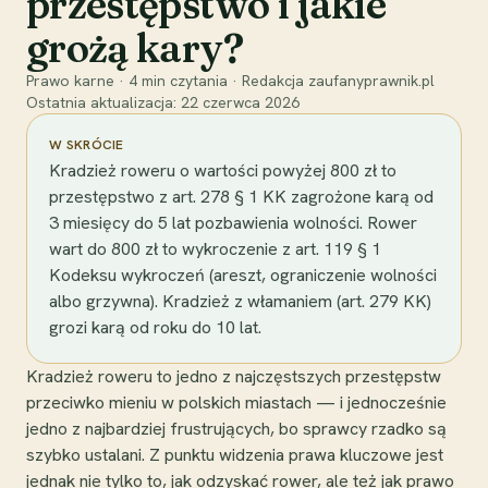
przestępstwo i jakie
grożą kary?
Prawo karne
·
4
min czytania
·
Redakcja zaufanyprawnik.pl
Ostatnia aktualizacja:
22 czerwca 2026
W SKRÓCIE
Kradzież roweru o wartości powyżej 800 zł to
przestępstwo z art. 278 § 1 KK zagrożone karą od
3 miesięcy do 5 lat pozbawienia wolności. Rower
wart do 800 zł to wykroczenie z art. 119 § 1
Kodeksu wykroczeń (areszt, ograniczenie wolności
albo grzywna). Kradzież z włamaniem (art. 279 KK)
grozi karą od roku do 10 lat.
Kradzież roweru to jedno z najczęstszych przestępstw
przeciwko mieniu w polskich miastach — i jednocześnie
jedno z najbardziej frustrujących, bo sprawcy rzadko są
szybko ustalani. Z punktu widzenia prawa kluczowe jest
jednak nie tylko to, jak odzyskać rower, ale też jak prawo