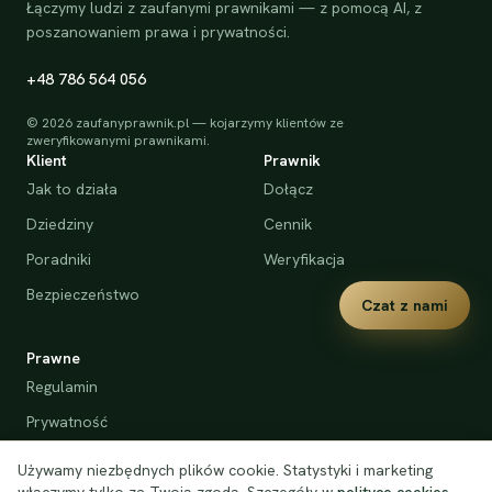
Łączymy ludzi z zaufanymi prawnikami — z pomocą AI, z
poszanowaniem prawa i prywatności.
+48 786 564 056
©
2026
zaufanyprawnik.pl — kojarzymy klientów ze
zweryfikowanymi prawnikami.
Klient
Prawnik
Jak to działa
Dołącz
Dziedziny
Cennik
Poradniki
Weryfikacja
Bezpieczeństwo
Czat z nami
Prawne
Regulamin
Prywatność
Cookies
Używamy niezbędnych plików cookie. Statystyki i marketing
Deklaracja dostępności