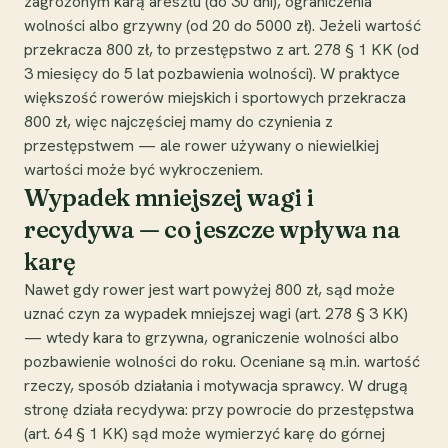
zagrożonym karą aresztu (do 30 dni), ograniczenia
wolności albo grzywny (od 20 do 5000 zł). Jeżeli wartość
przekracza 800 zł, to przestępstwo z art. 278 § 1 KK (od
3 miesięcy do 5 lat pozbawienia wolności). W praktyce
większość rowerów miejskich i sportowych przekracza
800 zł, więc najczęściej mamy do czynienia z
przestępstwem — ale rower używany o niewielkiej
wartości może być wykroczeniem.
Wypadek mniejszej wagi i
recydywa — co jeszcze wpływa na
karę
Nawet gdy rower jest wart powyżej 800 zł, sąd może
uznać czyn za wypadek mniejszej wagi (art. 278 § 3 KK)
— wtedy kara to grzywna, ograniczenie wolności albo
pozbawienie wolności do roku. Oceniane są m.in. wartość
rzeczy, sposób działania i motywacja sprawcy. W drugą
stronę działa recydywa: przy powrocie do przestępstwa
(art. 64 § 1 KK) sąd może wymierzyć karę do górnej