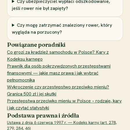
Czy ubezpieczyciel wypłaci odszkodowanie,
jeśli rower nie był zapięty?
Czy mogę zatrzymać znaleziony rower, który
wygląda na porzucony?
Powiązane poradniki
Co grozi za kradzież samochodu w Polsce? Kary z
Kodeksu karnego
Prawnik dla osób pokrzywdzonych przestępstwami
finansowymi — jakie masz prawa i jak wybrać
pełnomocnika
Wykroczenie czy przestępstwo przeciwko mieniu?
Granica 500 zł i jej skutki
Przestępstwa przeciwko mieniu w Polsce – rodzaje, kary
i jak czytać statystyki
Podstawa prawna i źródła
Ustawa z dnia 6 czerwca 1997 r. — Kodeks karny (art. 278,
279, 284, 46)