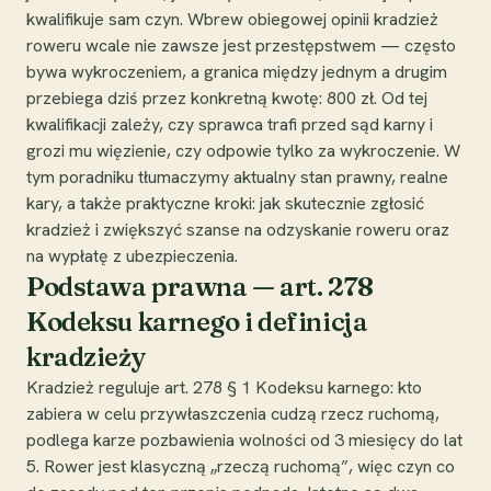
kwalifikuje sam czyn. Wbrew obiegowej opinii kradzież
roweru wcale nie zawsze jest przestępstwem — często
bywa wykroczeniem, a granica między jednym a drugim
przebiega dziś przez konkretną kwotę: 800 zł. Od tej
kwalifikacji zależy, czy sprawca trafi przed sąd karny i
grozi mu więzienie, czy odpowie tylko za wykroczenie. W
tym poradniku tłumaczymy aktualny stan prawny, realne
kary, a także praktyczne kroki: jak skutecznie zgłosić
kradzież i zwiększyć szanse na odzyskanie roweru oraz
na wypłatę z ubezpieczenia.
Podstawa prawna — art. 278
Kodeksu karnego i definicja
kradzieży
Kradzież reguluje art. 278 § 1 Kodeksu karnego: kto
zabiera w celu przywłaszczenia cudzą rzecz ruchomą,
podlega karze pozbawienia wolności od 3 miesięcy do lat
5. Rower jest klasyczną „rzeczą ruchomą”, więc czyn co