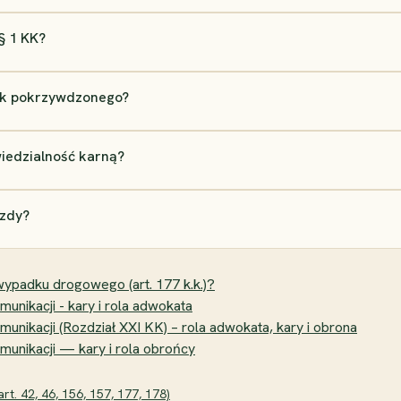
§ 1 KK?
sek pokrzywdzonego?
iedzialność karną?
azdy?
ypadku drogowego (art. 177 k.k.)?
nikacji - kary i rola adwokata
ikacji (Rozdział XXI KK) – rola adwokata, kary i obrona
unikacji — kary i rola obrońcy
t. 42, 46, 156, 157, 177, 178)