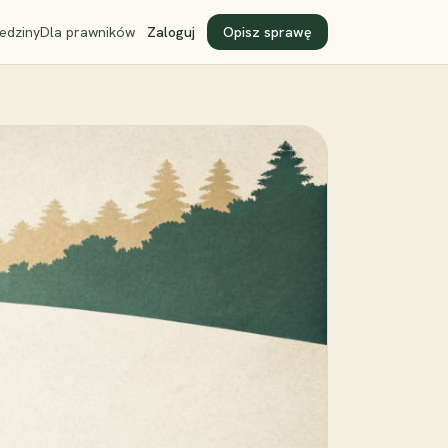
edziny
Dla prawników
Zaloguj
Opisz sprawę