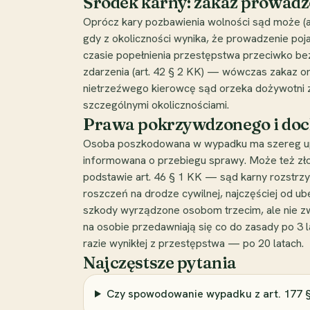
Środek karny: zakaz prowad
Oprócz kary pozbawienia wolności sąd może (a 
gdy z okoliczności wynika, że prowadzenie poj
czasie popełnienia przestępstwa przeciwko be
zdarzenia (art. 42 § 2 KK) — wówczas zakaz or
nietrzeźwego kierowcę sąd orzeka dożywotni z
szczególnymi okolicznościami.
Prawa pokrzywdzonego i doc
Osoba poszkodowana w wypadku ma szereg upra
informowana o przebiegu sprawy. Może też zł
podstawie art. 46 § 1 KK — sąd karny rozstr
roszczeń na drodze cywilnej, najczęściej od
szkody wyrządzone osobom trzecim, ale nie zw
na osobie przedawniają się co do zasady po 3 l
razie wynikłej z przestępstwa — po 20 latach.
Najczęstsze pytania
Czy spowodowanie wypadku z art. 177 §