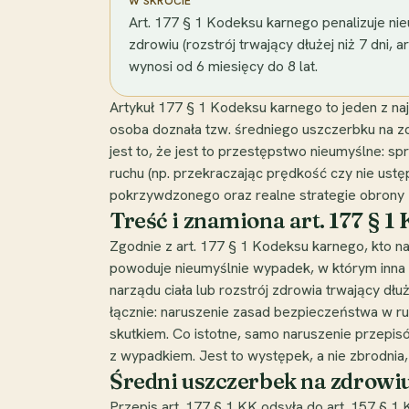
W SKRÓCIE
Art. 177 § 1 Kodeksu karnego penalizuje 
zdrowiu (rozstrój trwający dłużej niż 7 dni, 
wynosi od 6 miesięcy do 8 lat.
Artykuł 177 § 1 Kodeksu karnego to jeden z n
osoba doznała tzw. średniego uszczerbku na zdr
jest to, że jest to przestępstwo nieumyślne: s
ruchu (np. przekraczając prędkość czy nie ust
pokrzywdzonego oraz realne strategie obrony 
Treść i znamiona art. 177 § 1
Zgodnie z art. 177 § 1 Kodeksu karnego, kto 
powoduje nieumyślnie wypadek, w którym inna o
narządu ciała lub rozstrój zdrowia trwający dłu
łącznie: naruszenie zasad bezpieczeństwa w r
skutkiem. Co istotne, samo naruszenie przep
z wypadkiem. Jest to występek, a nie zbrodnia,
Średni uszczerbek na zdrowiu 
Przepis art. 177 § 1 KK odsyła do art. 157 § 1 