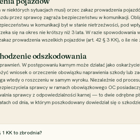
zenia pojazdów
w niektórych sytuacjach musi) orzec zakaz prowadzenia pojazdów 
azdu przez sprawcę zagraża bezpieczeństwu w komunikacji. Obli
zpieczeństwu w komunikacji był w stanie nietrzeźwości, pod wpł
zeka się na okres nie krótszy niż 3 lata. W razie spowodowania
akaz prowadzenia wszelkich pojazdów (art. 42 § 3 KK), o ile ni
hodzenie odszkodowania
wnień. W postępowaniu karnym może działać jako oskarżyciel 
ożyć wniosek o orzeczenie obowiązku naprawienia szkody lub z
zyga wtedy o roszczeniu w samym wyroku. Niezależnie od proc
 ubezpieczyciela sprawcy w ramach obowiązkowego OC posiadac
alnia sprawcy z odpowiedzialności karnej — to dwie odrębne p
atach od dnia, w którym poszkodowany dowiedział się o szkodzie 
 1 KK to zbrodnia?