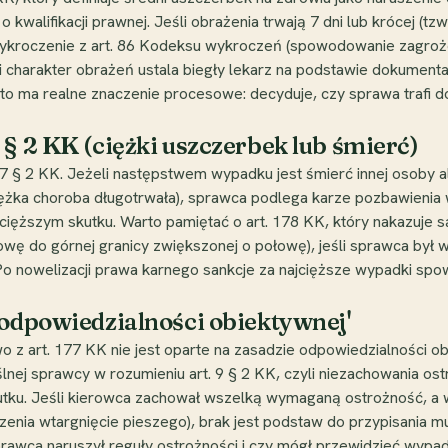
o kwalifikacji prawnej. Jeśli obrażenia trwają 7 dni lub krócej (tz
 wykroczenie z art. 86 Kodeksu wykroczeń (spowodowanie zagro
i charakter obrażeń ustala biegły lekarz na podstawie dokumenta
o ma realne znaczenie procesowe: decyduje, czy sprawa trafi 
 § 2 KK (ciężki uszczerbek lub śmierć)
§ 2 KK. Jeżeli następstwem wypadku jest śmierć innej osoby alb
iężka choroba długotrwała), sprawca podlega karze pozbawienia w
cięższym skutku. Warto pamiętać o art. 178 KK, który nakazuje 
owę do górnej granicy zwiększonej o połowę), jeśli sprawca był
. Po nowelizacji prawa karnego sankcje za najcięższe wypadki 
'odpowiedzialności obiektywnej'
 z art. 177 KK nie jest oparte na zasadzie odpowiedzialności obi
ej sprawcy w rozumieniu art. 9 § 2 KK, czyli niezachowania os
utku. Jeśli kierowca zachował wszelką wymaganą ostrożność, a 
dzenia wtargnięcie pieszego), brak jest podstaw do przypisania 
wca naruszył reguły ostrożności i czy mógł przewidzieć wypad