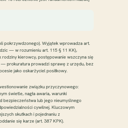
 woli pokrzywdzonego). Wyjątek wprowadza art.
dzic — w rozumieniu art. 115 § 11 KK),
ek rodziny kierowcy, postępowanie wszczyna się
 — prokuratura prowadzi sprawę z urzędu, bez
cesie jako oskarżyciel posiłkowy.
 kwestionowanie związku przyczynowego:
nym świetle, nagła awaria, warunki
d bezpieczeństwa lub jego nieumyślnego
dpowiedzialności cywilnej. Kluczowym
szych skutkach i pojednaniu z
danie się karze (art. 387 KPK).