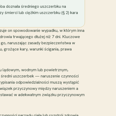
ba doznała średniego uszczerbku na
rzy śmierci lub ciężkim uszczerbku (§ 2) kara
izuje on spowodowanie wypadku, w którym inna
drowia trwającego dłużej niż 7 dni. Kluczowe
je go, naruszając zasady bezpieczeństwa w
, grożące kary, warunki ścigania, prawa
chu lądowym, wodnym lub powietrznym,
. średni uszczerbek — naruszenie czynności
przypisania odpowiedzialności muszą wystąpić
z związek przyczynowy między naruszeniem a
pozostawać w adekwatnym związku przyczynowym
czynności narządu ciała lub rozstrój zdrowia