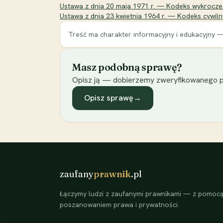
Ustawa z dnia 20 maja 1971 r. — Kodeks wykroczeń
Ustawa z dnia 23 kwietnia 1964 r. — Kodeks cywil
Treść ma charakter informacyjny i edukacyjny —
Masz podobną sprawę?
Opisz ją — dobierzemy zweryfikowanego p
Opisz sprawę
→
zaufany
prawnik
.pl
Łączymy ludzi z zaufanymi prawnikami — z pomocą 
poszanowaniem prawa i prywatności.