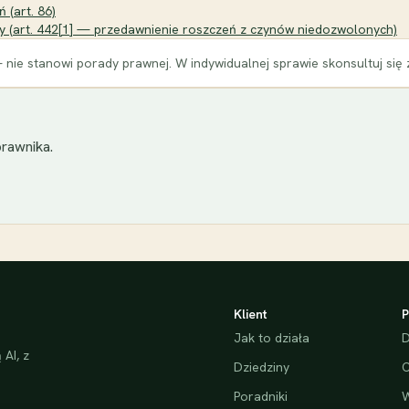
 (art. 86)
ny (art. 442[1] — przedawnienie roszczeń z czynów niedozwolonych)
 nie stanowi porady prawnej. W indywidualnej sprawie skonsultuj się
rawnika.
Klient
P
Jak to działa
D
AI, z
Dziedziny
C
Poradniki
W