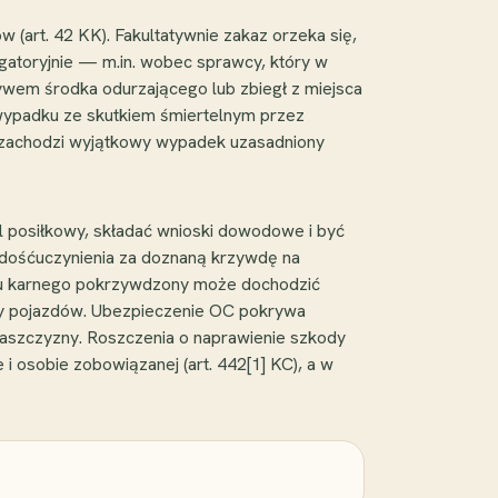
(art. 42 KK). Fakultatywnie zakaz orzeka się,
gatoryjnie — m.in. wobec sprawcy, który w
ywem środka odurzającego lub zbiegł z miejsca
 wypadku ze skutkiem śmiertelnym przez
e zachodzi wyjątkowy wypadek uzasadniony
posiłkowy, składać wnioski dowodowe i być
adośćuczynienia za doznaną krzywdę na
esu karnego pokrzywdzony może dochodzić
zy pojazdów. Ubezpieczenie OC pokrywa
łaszczyzny. Roszczenia o naprawienie szkody
i osobie zobowiązanej (art. 442[1] KC), a w