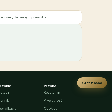
 ze zweryfikowanym prawnikiem.
Czat z nami
rawnik
Prawne
ołącz
Regulamin
ennik
Prywatność
eryfikacja
Cookies