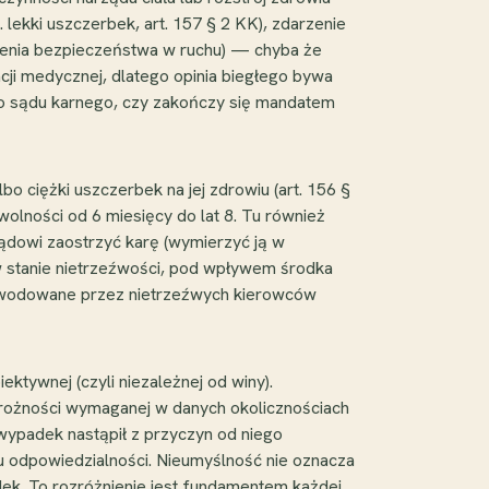
w. lekki uszczerbek, art. 157 § 2 KK), zdarzenie
żenia bezpieczeństwa w ruchu) — chyba że
cji medycznej, dlatego opinia biegłego bywa
do sądu karnego, czy zakończy się mandatem
o ciężki uszczerbek na jej zdrowiu (art. 156 §
olności od 6 miesięcy do lat 8. Tu również
sądowi zaostrzyć karę (wymierzyć ją w
 w stanie nietrzeźwości, pod wpływem środka
spowodowane przez nietrzeźwych kierowców
ektywnej (czyli niezależnej od winy).
trożności wymaganej w danych okolicznościach
wypadek nastąpił z przyczyn od niego
mu odpowiedzialności. Nieumyślność nie oznacza
ek. To rozróżnienie jest fundamentem każdej