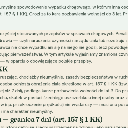
nieumyślne spowodowanie wypadku drogowego, w którym inna oso
art. 157 § 1 KK). Grozi za to kara pozbawienia wolności do 3 lat. P
ajczęściej stosowanych przepisów w sprawach drogowych. Penal
owiu — czyli naruszenia czynności narządu ciała lub rozstroju z
prawca nie chce wypadku ani się na niego nie godzi, lecz powodu
ępując pierwszeństwa). W tym artykule wyjaśniamy znamiona czynu
— w oparciu o obowiązujące polskie przepisy.
 KK
naruszając, chociażby nieumyślnie, zasady bezpieczeństwa w ru
soba odniosła obrażenia ciała określone w art. 157 § 1 KK (tzw
żej niż 7 dni), podlega karze pozbawienia wolności do lat 3. Do 
uchu, skutek w postaci średniego uszczerbku u innej osoby ora
isów (np. przekroczenie prędkości) nie wystarczy — musi ono 
 i ma charakter nieumyślny.
— granica 7 dni (art. 157 § 1 KK)
KK, który definiuje średni uszczerbek na zdrowiu jako naruszenie 