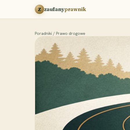
Przejdź do treści
zaufany
prawnik
Z
Poradniki
/
Prawo drogowe