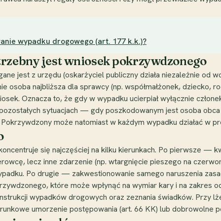
anie wypadku drogowego (art. 177 k.k.)?
trzebny jest wniosek pokrzywdzonego
gane jest z urzędu (oskarżyciel publiczny działa niezależnie od
ie osoba najbliższa dla sprawcy (np. współmałżonek, dziecko, ro
wniosek. Oznacza to, że gdy w wypadku ucierpiał wyłącznie człon
W pozostałych sytuacjach — gdy poszkodowanym jest osoba obca
u. Pokrzywdzony może natomiast w każdym wypadku działać w pro
o
koncentruje się najczęściej na kilku kierunkach. Po pierwsze —
erowcę, lecz inne zdarzenie (np. wtargnięcie pieszego na czerwo
ypadku. Po drugie — zakwestionowanie samego naruszenia zasa
okrzywdzonego, które może wpłynąć na wymiar kary i na zakres o
strukcji wypadków drogowych oraz zeznania świadków. Przy lżej
nkowe umorzenie postępowania (art. 66 KK) lub dobrowolne pod