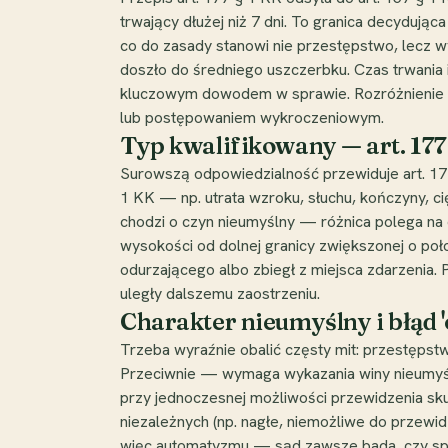
trwający dłużej niż 7 dni. To granica decydująca 
co do zasady stanowi nie przestępstwo, lecz
doszło do średniego uszczerbku. Czas trwania 
kluczowym dowodem w sprawie. Rozróżnienie t
lub postępowaniem wykroczeniowym.
Typ kwalifikowany — art. 177
Surowszą odpowiedzialność przewiduje art. 177 
1 KK — np. utrata wzroku, słuchu, kończyny, c
chodzi o czyn nieumyślny — różnica polega na 
wysokości od dolnej granicy zwiększonej o poł
odurzającego albo zbiegł z miejsca zdarzenia
uległy dalszemu zaostrzeniu.
Charakter nieumyślny i błąd 
Trzeba wyraźnie obalić częsty mit: przestępstwo
Przeciwnie — wymaga wykazania winy nieumyśln
przy jednoczesnej możliwości przewidzenia sk
niezależnych (np. nagłe, niemożliwe do przewi
więc automatyzmu — sąd zawsze bada, czy spra