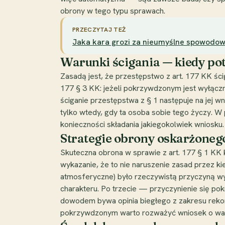
obrony w tego typu sprawach.
PRZECZYTAJ TEŻ
Jaka kara grozi za nieumyślne spowodow
Warunki ścigania — kiedy po
Zasadą jest, że przestępstwo z art. 177 KK ści
177 § 3 KK: jeżeli pokrzywdzonym jest wyłączn
ściganie przestępstwa z § 1 następuje na jej 
tylko wtedy, gdy ta osoba sobie tego życzy. 
konieczności składania jakiegokolwiek wniosk
Strategie obrony oskarżoneg
Skuteczna obrona w sprawie z art. 177 § 1 KK 
wykazanie, że to nie naruszenie zasad przez ki
atmosferyczne) było rzeczywistą przyczyną w
charakteru. Po trzecie — przyczynienie się p
dowodem bywa opinia biegłego z zakresu rekon
pokrzywdzonym warto rozważyć wniosek o waru