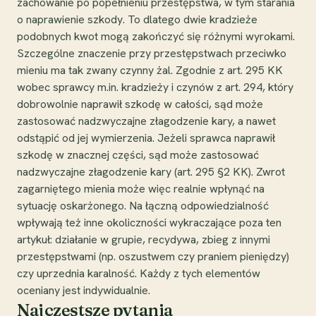
zachowanie po popełnieniu przestępstwa, w tym starania
o naprawienie szkody. To dlatego dwie kradzieże
podobnych kwot mogą zakończyć się różnymi wyrokami.
Szczególne znaczenie przy przestępstwach przeciwko
mieniu ma tak zwany czynny żal. Zgodnie z art. 295 KK
wobec sprawcy m.in. kradzieży i czynów z art. 294, który
dobrowolnie naprawił szkodę w całości, sąd może
zastosować nadzwyczajne złagodzenie kary, a nawet
odstąpić od jej wymierzenia. Jeżeli sprawca naprawił
szkodę w znacznej części, sąd może zastosować
nadzwyczajne złagodzenie kary (art. 295 §2 KK). Zwrot
zagarniętego mienia może więc realnie wpłynąć na
sytuację oskarżonego. Na łączną odpowiedzialność
wpływają też inne okoliczności wykraczające poza ten
artykuł: działanie w grupie, recydywa, zbieg z innymi
przestępstwami (np. oszustwem czy praniem pieniędzy)
czy uprzednia karalność. Każdy z tych elementów
oceniany jest indywidualnie.
Najczęstsze pytania