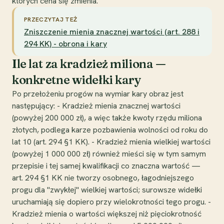
których cena się zmienia.
PRZECZYTAJ TEŻ
Zniszczenie mienia znacznej wartości (art. 288 i
294 KK) - obrona i kary
Ile lat za kradzież miliona —
konkretne widełki kary
Po przełożeniu progów na wymiar kary obraz jest
następujący: - Kradzież mienia znacznej wartości
(powyżej 200 000 zł), a więc także kwoty rzędu miliona
złotych, podlega karze pozbawienia wolności od roku do
lat 10 (art. 294 §1 KK). - Kradzież mienia wielkiej wartości
(powyżej 1 000 000 zł) również mieści się w tym samym
przepisie i tej samej kwalifikacji co znaczna wartość —
art. 294 §1 KK nie tworzy osobnego, łagodniejszego
progu dla "zwykłej" wielkiej wartości; surowsze widełki
uruchamiają się dopiero przy wielokrotności tego progu. -
Kradzież mienia o wartości większej niż pięciokrotność