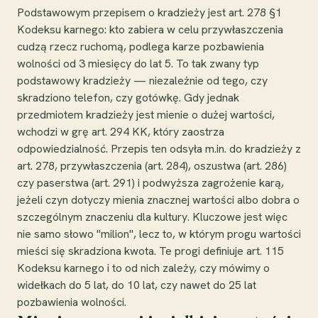
Podstawowym przepisem o kradzieży jest art. 278 §1
Kodeksu karnego: kto zabiera w celu przywłaszczenia
cudzą rzecz ruchomą, podlega karze pozbawienia
wolności od 3 miesięcy do lat 5. To tak zwany typ
podstawowy kradzieży — niezależnie od tego, czy
skradziono telefon, czy gotówkę. Gdy jednak
przedmiotem kradzieży jest mienie o dużej wartości,
wchodzi w grę art. 294 KK, który zaostrza
odpowiedzialność. Przepis ten odsyła m.in. do kradzieży z
art. 278, przywłaszczenia (art. 284), oszustwa (art. 286)
czy paserstwa (art. 291) i podwyższa zagrożenie karą,
jeżeli czyn dotyczy mienia znacznej wartości albo dobra o
szczególnym znaczeniu dla kultury. Kluczowe jest więc
nie samo słowo "milion", lecz to, w którym progu wartości
mieści się skradziona kwota. Te progi definiuje art. 115
Kodeksu karnego i to od nich zależy, czy mówimy o
widełkach do 5 lat, do 10 lat, czy nawet do 25 lat
pozbawienia wolności.