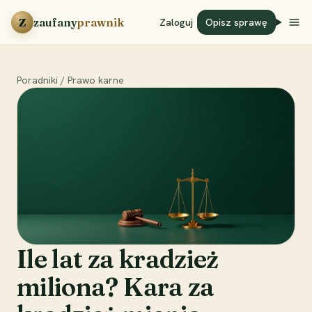
Przejdź do treści
Z
zaufany
prawnik
Zaloguj
Opisz sprawę
Poradniki
/
Prawo karne
Ile lat za kradzież
miliona? Kara za