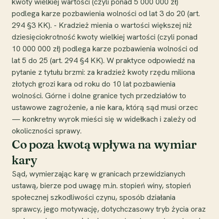
kwoty wielkiej wartości (czyli ponad 5 000 000 zł)
podlega karze pozbawienia wolności od lat 3 do 20 (art.
294 §3 KK). - Kradzież mienia o wartości większej niż
dziesięciokrotność kwoty wielkiej wartości (czyli ponad
10 000 000 zł) podlega karze pozbawienia wolności od
lat 5 do 25 (art. 294 §4 KK). W praktyce odpowiedź na
pytanie z tytułu brzmi: za kradzież kwoty rzędu miliona
złotych grozi kara od roku do 10 lat pozbawienia
wolności. Górne i dolne granice tych przedziałów to
ustawowe zagrożenie, a nie kara, którą sąd musi orzec
— konkretny wyrok mieści się w widełkach i zależy od
okoliczności sprawy.
Co poza kwotą wpływa na wymiar
kary
Sąd, wymierzając karę w granicach przewidzianych
ustawą, bierze pod uwagę m.in. stopień winy, stopień
społecznej szkodliwości czynu, sposób działania
sprawcy, jego motywację, dotychczasowy tryb życia oraz