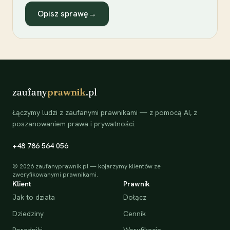
Opisz sprawę
→
zaufany
prawnik
.pl
Łączymy ludzi z zaufanymi prawnikami — z pomocą AI, z
poszanowaniem prawa i prywatności.
+48 786 564 056
©
2026
zaufanyprawnik.pl — kojarzymy klientów ze
zweryfikowanymi prawnikami.
Klient
Prawnik
Jak to działa
Dołącz
Dziedziny
Cennik
Poradniki
Weryfikacja