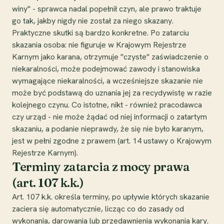
winy" - sprawca nadal popełnił czyn, ale prawo traktuje
go tak, jakby nigdy nie został za niego skazany.
Praktyczne skutki są bardzo konkretne. Po zatarciu
skazania osoba: nie figuruje w Krajowym Rejestrze
Karnym jako karana, otrzymuje "czyste" zaświadczenie o
niekaralności, może podejmować zawody i stanowiska
wymagające niekaralności, a wcześniejsze skazanie nie
może być podstawą do uznania jej za recydywistę w razie
kolejnego czynu. Co istotne, nikt - również pracodawca
czy urząd - nie może żądać od niej informacji o zatartym
skazaniu, a podanie nieprawdy, że się nie było karanym,
jest w pełni zgodne z prawem (art. 14 ustawy o Krajowym
Rejestrze Karnym).
Terminy zatarcia z mocy prawa
(art. 107 k.k.)
Art. 107 k.k. określa terminy, po upływie których skazanie
zaciera się automatycznie, licząc co do zasady od
wykonania, darowania lub przedawnienia wykonania kary.