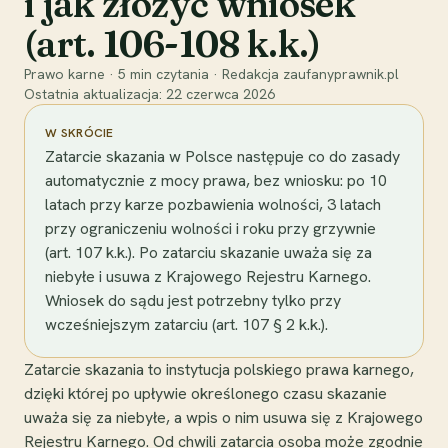
i jak złożyć wniosek
(art. 106-108 k.k.)
Prawo karne
·
5
min czytania
·
Redakcja zaufanyprawnik.pl
Ostatnia aktualizacja:
22 czerwca 2026
W SKRÓCIE
Zatarcie skazania w Polsce następuje co do zasady
automatycznie z mocy prawa, bez wniosku: po 10
latach przy karze pozbawienia wolności, 3 latach
przy ograniczeniu wolności i roku przy grzywnie
(art. 107 k.k.). Po zatarciu skazanie uważa się za
niebyłe i usuwa z Krajowego Rejestru Karnego.
Wniosek do sądu jest potrzebny tylko przy
wcześniejszym zatarciu (art. 107 § 2 k.k.).
Zatarcie skazania to instytucja polskiego prawa karnego,
dzięki której po upływie określonego czasu skazanie
uważa się za niebyłe, a wpis o nim usuwa się z Krajowego
Rejestru Karnego. Od chwili zatarcia osoba może zgodnie