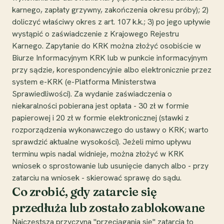
karnego, zapłaty grzywny, zakończenia okresu próby); 2)
doliczyć właściwy okres z art. 107 k.k.; 3) po jego upływie
wystąpić o zaświadczenie z Krajowego Rejestru
Karnego. Zapytanie do KRK można złożyć osobiście w
Biurze Informacyjnym KRK lub w punkcie informacyjnym
przy sądzie, korespondencyjnie albo elektronicznie przez
system e-KRK (e-Platforma Ministerstwa
Sprawiedliwości). Za wydanie zaświadczenia o
niekaralności pobierana jest opłata - 30 zł w formie
papierowej i 20 zł w formie elektronicznej (stawki z
rozporządzenia wykonawczego do ustawy o KRK; warto
sprawdzić aktualne wysokości). Jeżeli mimo upływu
terminu wpis nadal widnieje, można złożyć w KRK
wniosek o sprostowanie lub usunięcie danych albo - przy
zatarciu na wniosek - skierować sprawę do sądu.
Co zrobić, gdy zatarcie się
przedłuża lub zostało zablokowane
Najczęstsza przyczyna "przeciągania się" zatarcia to