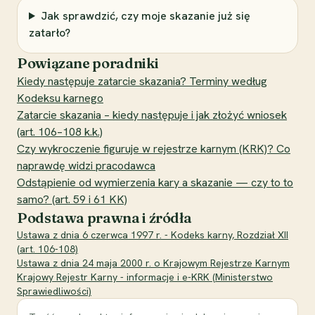
Jak sprawdzić, czy moje skazanie już się
zatarło?
Powiązane poradniki
Kiedy następuje zatarcie skazania? Terminy według
Kodeksu karnego
Zatarcie skazania – kiedy następuje i jak złożyć wniosek
(art. 106–108 k.k.)
Czy wykroczenie figuruje w rejestrze karnym (KRK)? Co
naprawdę widzi pracodawca
Odstąpienie od wymierzenia kary a skazanie — czy to to
samo? (art. 59 i 61 KK)
Podstawa prawna i źródła
Ustawa z dnia 6 czerwca 1997 r. - Kodeks karny, Rozdział XII
(art. 106-108)
Ustawa z dnia 24 maja 2000 r. o Krajowym Rejestrze Karnym
Krajowy Rejestr Karny - informacje i e-KRK (Ministerstwo
Sprawiedliwości)