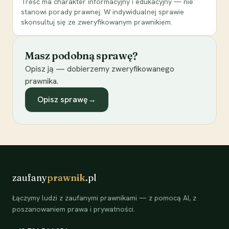
Treść ma charakter informacyjny i edukacyjny — nie
stanowi porady prawnej. W indywidualnej sprawie
skonsultuj się ze zweryfikowanym prawnikiem.
Masz podobną sprawę?
Opisz ją — dobierzemy zweryfikowanego
prawnika.
Opisz sprawę
→
zaufany
prawnik
.pl
Łączymy ludzi z zaufanymi prawnikami — z pomocą AI, z
poszanowaniem prawa i prywatności.