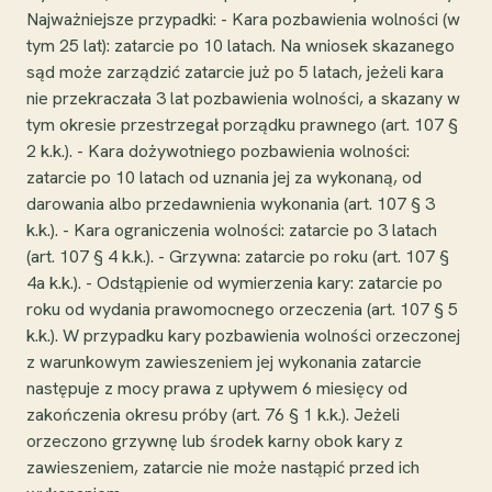
Najważniejsze przypadki: - Kara pozbawienia wolności (w
tym 25 lat): zatarcie po 10 latach. Na wniosek skazanego
sąd może zarządzić zatarcie już po 5 latach, jeżeli kara
nie przekraczała 3 lat pozbawienia wolności, a skazany w
tym okresie przestrzegał porządku prawnego (art. 107 §
2 k.k.). - Kara dożywotniego pozbawienia wolności:
zatarcie po 10 latach od uznania jej za wykonaną, od
darowania albo przedawnienia wykonania (art. 107 § 3
k.k.). - Kara ograniczenia wolności: zatarcie po 3 latach
(art. 107 § 4 k.k.). - Grzywna: zatarcie po roku (art. 107 §
4a k.k.). - Odstąpienie od wymierzenia kary: zatarcie po
roku od wydania prawomocnego orzeczenia (art. 107 § 5
k.k.). W przypadku kary pozbawienia wolności orzeczonej
z warunkowym zawieszeniem jej wykonania zatarcie
następuje z mocy prawa z upływem 6 miesięcy od
zakończenia okresu próby (art. 76 § 1 k.k.). Jeżeli
orzeczono grzywnę lub środek karny obok kary z
zawieszeniem, zatarcie nie może nastąpić przed ich