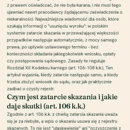
z prawem oświadczać, że nie była karana, i nie musi tego
ujawniać nawet pracodawcy żądającemu zaświadczenia o
niekaralności. Najważniejsza wiadomość dla osób, które
szukają informacji o "usunięciu wyroku": w polskim
systemie zatarcie skazania w przeważającej większości
przypadków następuje automatycznie, z mocy samego
prawa, po upływie ustawowego terminu - bez
konieczności składania jakiegokolwiek wniosku, opłaty
czy postępowania sądowego. Zasady te reguluje
Rozdział XII Kodeksu karnego (art. 106-108 k.k.). Ten
artykuł wyjaśnia, kiedy zatarcie następuje samo, a kiedy
trzeba złożyć wniosek do sądu, oraz jak praktycznie
zadbać o czysty rejestr.
Czym jest zatarcie skazania i jakie
daje skutki (art. 106 k.k.)
Zgodnie z art. 106 k.k. z chwilą zatarcia skazania uważa
się je za niebyłe, a wpis o skazaniu usuwa się z rejestru
skazanych. To nie jest "ułaskawienie" ani "oczyszczenie z