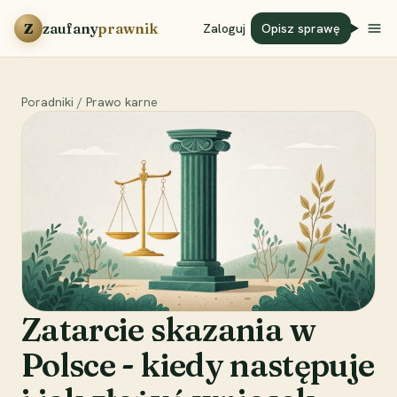
Przejdź do treści
Z
zaufany
prawnik
Zaloguj
Opisz sprawę
Poradniki
/
Prawo karne
Zatarcie skazania w
Polsce - kiedy następuje