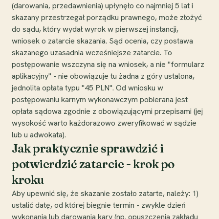
(darowania, przedawnienia) upłynęło co najmniej 5 lat i
skazany przestrzegał porządku prawnego, może złożyć
do sądu, który wydał wyrok w pierwszej instancji,
wniosek o zatarcie skazania. Sąd ocenia, czy postawa
skazanego uzasadnia wcześniejsze zatarcie. To
postępowanie wszczyna się na wniosek, a nie "formularz
aplikacyjny" - nie obowiązuje tu żadna z góry ustalona,
jednolita opłata typu "45 PLN". Od wniosku w
postępowaniu karnym wykonawczym pobierana jest
opłata sądowa zgodnie z obowiązującymi przepisami (jej
wysokość warto każdorazowo zweryfikować w sądzie
lub u adwokata).
Jak praktycznie sprawdzić i
potwierdzić zatarcie - krok po
kroku
Aby upewnić się, że skazanie zostało zatarte, należy: 1)
ustalić datę, od której biegnie termin - zwykle dzień
wykonania lub darowania kary (np. opuszczenia zakładu