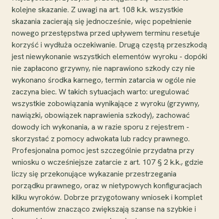
kolejne skazanie. Z uwagi na art. 108 k.k. wszystkie
skazania zacierają się jednocześnie, więc popełnienie
nowego przestępstwa przed upływem terminu resetuje
korzyść i wydłuża oczekiwanie. Drugą częstą przeszkodą
jest niewykonanie wszystkich elementów wyroku - dopóki
nie zapłacono grzywny, nie naprawiono szkody czy nie
wykonano środka karnego, termin zatarcia w ogóle nie
zaczyna biec. W takich sytuacjach warto: uregulować
wszystkie zobowiązania wynikające z wyroku (grzywny,
nawiązki, obowiązek naprawienia szkody), zachować
dowody ich wykonania, a w razie sporu z rejestrem -
skorzystać z pomocy adwokata lub radcy prawnego.
Profesjonalna pomoc jest szczególnie przydatna przy
wniosku o wcześniejsze zatarcie z art. 107 § 2 k.k., gdzie
liczy się przekonujące wykazanie przestrzegania
porządku prawnego, oraz w nietypowych konfiguracjach
kilku wyroków. Dobrze przygotowany wniosek i komplet
dokumentów znacząco zwiększają szanse na szybkie i