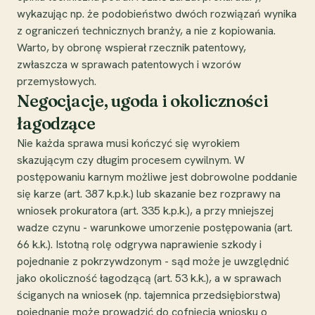
wykazując np. że podobieństwo dwóch rozwiązań wynika
z ograniczeń technicznych branży, a nie z kopiowania.
Warto, by obronę wspierał rzecznik patentowy,
zwłaszcza w sprawach patentowych i wzorów
przemysłowych.
Negocjacje, ugoda i okoliczności
łagodzące
Nie każda sprawa musi kończyć się wyrokiem
skazującym czy długim procesem cywilnym. W
postępowaniu karnym możliwe jest dobrowolne poddanie
się karze (art. 387 k.p.k.) lub skazanie bez rozprawy na
wniosek prokuratora (art. 335 k.p.k.), a przy mniejszej
wadze czynu - warunkowe umorzenie postępowania (art.
66 k.k.). Istotną rolę odgrywa naprawienie szkody i
pojednanie z pokrzywdzonym - sąd może je uwzględnić
jako okoliczność łagodzącą (art. 53 k.k.), a w sprawach
ściganych na wniosek (np. tajemnica przedsiębiorstwa)
pojednanie może prowadzić do cofnięcia wniosku o