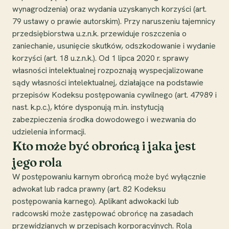
wynagrodzenia) oraz wydania uzyskanych korzyści (art.
79 ustawy o prawie autorskim). Przy naruszeniu tajemnicy
przedsiębiorstwa u.z.n.k. przewiduje roszczenia o
zaniechanie, usunięcie skutków, odszkodowanie i wydanie
korzyści (art. 18 u.z.n.k.). Od 1 lipca 2020 r. sprawy
własności intelektualnej rozpoznają wyspecjalizowane
sądy własności intelektualnej, działające na podstawie
przepisów Kodeksu postępowania cywilnego (art. 47989 i
nast. k.p.c.), które dysponują m.in. instytucją
zabezpieczenia środka dowodowego i wezwania do
udzielenia informacji.
Kto może być obrońcą i jaka jest
jego rola
W postępowaniu karnym obrońcą może być wyłącznie
adwokat lub radca prawny (art. 82 Kodeksu
postępowania karnego). Aplikant adwokacki lub
radcowski może zastępować obrońcę na zasadach
przewidzianych w przepisach korporacyjnych. Rolą