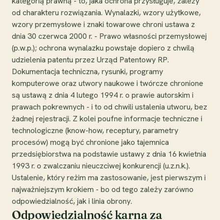
kategorią prawną - to, jaka ochrona przysługuje, zależy
od charakteru rozwiązania. Wynalazki, wzory użytkowe,
wzory przemysłowe i znaki towarowe chroni ustawa z
dnia 30 czerwca 2000 r. - Prawo własności przemysłowej
(p.w.p.); ochrona wynalazku powstaje dopiero z chwilą
udzielenia patentu przez Urząd Patentowy RP.
Dokumentacja techniczna, rysunki, programy
komputerowe oraz utwory naukowe i twórcze chronione
są ustawą z dnia 4 lutego 1994 r. o prawie autorskim i
prawach pokrewnych - i to od chwili ustalenia utworu, bez
żadnej rejestracji. Z kolei poufne informacje techniczne i
technologiczne (know-how, receptury, parametry
procesów) mogą być chronione jako tajemnica
przedsiębiorstwa na podstawie ustawy z dnia 16 kwietnia
1993 r. o zwalczaniu nieuczciwej konkurencji (u.z.n.k.).
Ustalenie, który reżim ma zastosowanie, jest pierwszym i
najważniejszym krokiem - bo od tego zależy zarówno
odpowiedzialność, jak i linia obrony.
Odpowiedzialność karna za