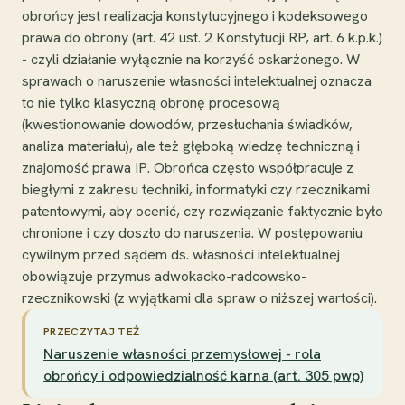
obrońcy jest realizacja konstytucyjnego i kodeksowego
prawa do obrony (art. 42 ust. 2 Konstytucji RP, art. 6 k.p.k.)
- czyli działanie wyłącznie na korzyść oskarżonego. W
sprawach o naruszenie własności intelektualnej oznacza
to nie tylko klasyczną obronę procesową
(kwestionowanie dowodów, przesłuchania świadków,
analiza materiału), ale też głęboką wiedzę techniczną i
znajomość prawa IP. Obrońca często współpracuje z
biegłymi z zakresu techniki, informatyki czy rzecznikami
patentowymi, aby ocenić, czy rozwiązanie faktycznie było
chronione i czy doszło do naruszenia. W postępowaniu
cywilnym przed sądem ds. własności intelektualnej
obowiązuje przymus adwokacko-radcowsko-
rzecznikowski (z wyjątkami dla spraw o niższej wartości).
PRZECZYTAJ TEŻ
Naruszenie własności przemysłowej - rola
obrońcy i odpowiedzialność karna (art. 305 pwp)