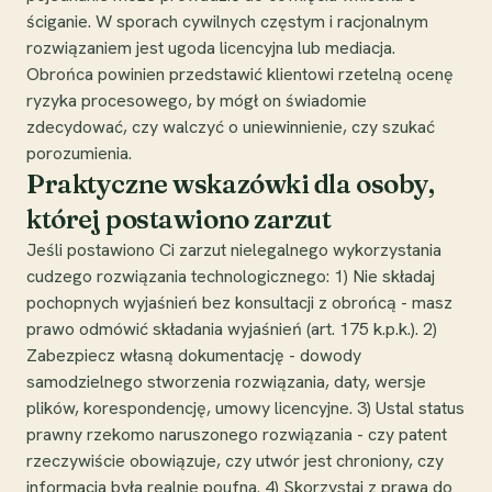
ściganie. W sporach cywilnych częstym i racjonalnym
rozwiązaniem jest ugoda licencyjna lub mediacja.
Obrońca powinien przedstawić klientowi rzetelną ocenę
ryzyka procesowego, by mógł on świadomie
zdecydować, czy walczyć o uniewinnienie, czy szukać
porozumienia.
Praktyczne wskazówki dla osoby,
której postawiono zarzut
Jeśli postawiono Ci zarzut nielegalnego wykorzystania
cudzego rozwiązania technologicznego: 1) Nie składaj
pochopnych wyjaśnień bez konsultacji z obrońcą - masz
prawo odmówić składania wyjaśnień (art. 175 k.p.k.). 2)
Zabezpiecz własną dokumentację - dowody
samodzielnego stworzenia rozwiązania, daty, wersje
plików, korespondencję, umowy licencyjne. 3) Ustal status
prawny rzekomo naruszonego rozwiązania - czy patent
rzeczywiście obowiązuje, czy utwór jest chroniony, czy
informacja była realnie poufna. 4) Skorzystaj z prawa do