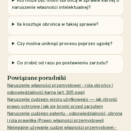
Kto może być moim obrońcą w sprawie karnej o
naruszenie własności intelektualnej?
Ile kosztuje obrońca w takiej sprawie?
Czy można uniknąć procesu poprzez ugodę?
Co zrobić od razu po postawieniu zarzutu?
Powiązane poradniki
Naruszenie własności przemysłowej - rola obrońcy i
odpowiedzialność karna (art. 305 pwp)
Naruszenie cudzego wzoru użytkowego — jak chronić
prawo ochronne i jak się bronić przed zarzutem
Naruszenie cudzego patentu - odpowiedzialność, obrona
i rola prawnika (Prawo własności przemysłowej)
Nielegalne używanie cudzej własności przemysłowej -