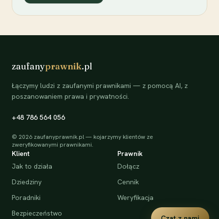
zaufany
prawnik
.pl
Łączymy ludzi z zaufanymi prawnikami — z pomocą AI, z
poszanowaniem prawa i prywatności.
+48 786 564 056
©
2026
zaufanyprawnik.pl — kojarzymy klientów ze
zweryfikowanymi prawnikami.
Klient
Prawnik
Jak to działa
Dołącz
Dziedziny
Cennik
Poradniki
Weryfikacja
Bezpieczeństwo
Czat z nami