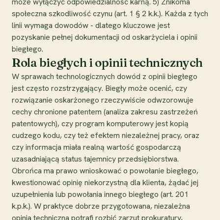
może wyłączyć odpowiedzialność karną. 5) Znikoma
społeczna szkodliwość czynu (art. 1 § 2 k.k.). Każda z tych
linii wymaga dowodów - dlatego kluczowe jest
pozyskanie pełnej dokumentacji od oskarżyciela i opinii
biegłego.
Rola biegłych i opinii technicznych
W sprawach technologicznych dowód z opinii biegłego
jest często rozstrzygający. Biegły może ocenić, czy
rozwiązanie oskarżonego rzeczywiście odwzorowuje
cechy chronione patentem (analiza zakresu zastrzeżeń
patentowych), czy program komputerowy jest kopią
cudzego kodu, czy też efektem niezależnej pracy, oraz
czy informacja miała realną wartość gospodarczą
uzasadniającą status tajemnicy przedsiębiorstwa.
Obrońca ma prawo wnioskować o powołanie biegłego,
kwestionować opinię niekorzystną dla klienta, żądać jej
uzupełnienia lub powołania innego biegłego (art. 201
k.p.k.). W praktyce dobrze przygotowana, niezależna
opinia techniczna potrafi rozbić zarzut prokuratury,