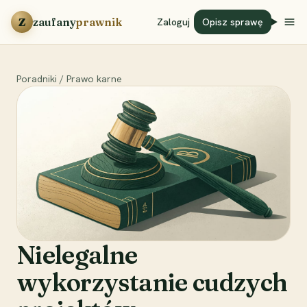
Przejdź do treści
Z
zaufany
prawnik
Zaloguj
Opisz sprawę
Poradniki
/
Prawo karne
Nielegalne
wykorzystanie cudzych