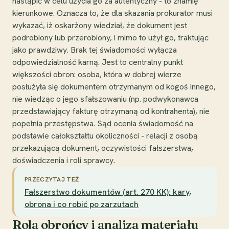
nastąpić w celu użycia go za autentyczny - to znamię
kierunkowe. Oznacza to, że dla skazania prokurator musi
wykazać, iż oskarżony wiedział, że dokument jest
podrobiony lub przerobiony, i mimo to użył go, traktując
jako prawdziwy. Brak tej świadomości wyłącza
odpowiedzialność karną. Jest to centralny punkt
większości obron: osoba, która w dobrej wierze
posłużyła się dokumentem otrzymanym od kogoś innego,
nie wiedząc o jego sfałszowaniu (np. podwykonawca
przedstawiający fakturę otrzymaną od kontrahenta), nie
popełnia przestępstwa. Sąd ocenia świadomość na
podstawie całokształtu okoliczności - relacji z osobą
przekazującą dokument, oczywistości fałszerstwa,
doświadczenia i roli sprawcy.
PRZECZYTAJ TEŻ
Fałszerstwo dokumentów (art. 270 KK): kary,
obrona i co robić po zarzutach
Rola obrońcy i analiza materiału