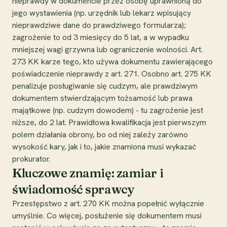
nieprawdy w dokumencie przez osobę uprawnioną do
jego wystawienia (np. urzędnik lub lekarz wpisujący
nieprawdziwe dane do prawdziwego formularza);
zagrożenie to od 3 miesięcy do 5 lat, a w wypadku
mniejszej wagi grzywna lub ograniczenie wolności. Art.
273 KK karze tego, kto używa dokumentu zawierającego
poświadczenie nieprawdy z art. 271. Osobno art. 275 KK
penalizuje posługiwanie się cudzym, ale prawdziwym
dokumentem stwierdzającym tożsamość lub prawa
majątkowe (np. cudzym dowodem) - tu zagrożenie jest
niższe, do 2 lat. Prawidłowa kwalifikacja jest pierwszym
polem działania obrony, bo od niej zależy zarówno
wysokość kary, jak i to, jakie znamiona musi wykazać
prokurator.
Kluczowe znamię: zamiar i
świadomość sprawcy
Przestępstwo z art. 270 KK można popełnić wyłącznie
umyślnie. Co więcej, posłużenie się dokumentem musi