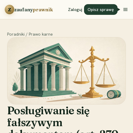
Przejdź do treści
Z
zaufany
prawnik
Zaloguj
Opisz sprawę
Poradniki
/
Prawo karne
Posługiwanie się
fałszywym