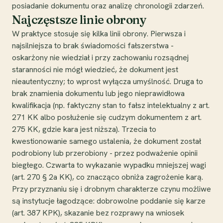
posiadanie dokumentu oraz analizę chronologii zdarzeń.
Najczęstsze linie obrony
W praktyce stosuje się kilka linii obrony. Pierwsza i
najsilniejsza to brak świadomości fałszerstwa -
oskarżony nie wiedział i przy zachowaniu rozsądnej
staranności nie mógł wiedzieć, że dokument jest
nieautentyczny; to wprost wyłącza umyślność. Druga to
brak znamienia dokumentu lub jego nieprawidłowa
kwalifikacja (np. faktyczny stan to fałsz intelektualny z art.
271 KK albo posłużenie się cudzym dokumentem z art.
275 KK, gdzie kara jest niższa). Trzecia to
kwestionowanie samego ustalenia, że dokument został
podrobiony lub przerobiony - przez podważenie opinii
biegłego. Czwarta to wykazanie wypadku mniejszej wagi
(art. 270 § 2a KK), co znacząco obniża zagrożenie karą.
Przy przyznaniu się i drobnym charakterze czynu możliwe
są instytucje łagodzące: dobrowolne poddanie się karze
(art. 387 KPK), skazanie bez rozprawy na wniosek