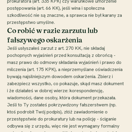
prokuratora (art. 335 KPK) czy warunkowe umorzenie
postępowania (art. 66 KK), jeśli wina i społeczna
szkodliwość nie są znaczne, a sprawca nie był karany za
przestępstwo umyślne.
Co robić w razie zarzutu lub
fałszywego oskarżenia
Jeśli usłyszałeś zarzut z art. 270 KK, nie składaj
pochopnych wyjaśnień przed konsultacją z obrońcą -
masz prawo do odmowy składania wyjaśnień i prawo do
milczenia (art. 175 KPK), a nieprzemyślane oświadczenia
bywają najsilniejszym dowodem oskarżenia. Zbierz i
zabezpiecz wszystko, co pokazuje, skąd masz dokument
i że działałeś w dobrej wierze: korespondencję,
wiadomości, dane osoby, która dokument przekazała.
Jeśli to Ty zostałeś pokrzywdzony fałszerstwem (np.
ktoś podrobił Twój podpis), złóż zawiadomienie o
przestępstwie do prokuratury lub na policję - ściganie
odbywa się z urzędu, więc nie jest wymagany formalny