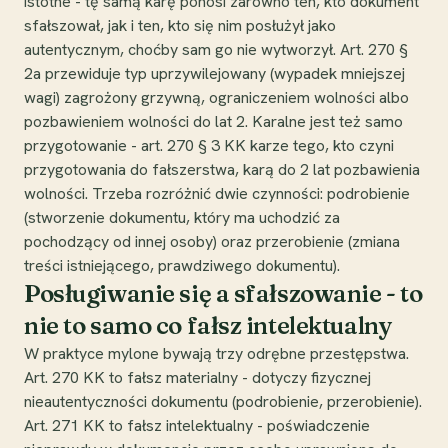
istotne - tę samą karę ponosi zarówno ten, kto dokument
sfałszował, jak i ten, kto się nim posłużył jako
autentycznym, choćby sam go nie wytworzył. Art. 270 §
2a przewiduje typ uprzywilejowany (wypadek mniejszej
wagi) zagrożony grzywną, ograniczeniem wolności albo
pozbawieniem wolności do lat 2. Karalne jest też samo
przygotowanie - art. 270 § 3 KK karze tego, kto czyni
przygotowania do fałszerstwa, karą do 2 lat pozbawienia
wolności. Trzeba rozróżnić dwie czynności: podrobienie
(stworzenie dokumentu, który ma uchodzić za
pochodzący od innej osoby) oraz przerobienie (zmiana
treści istniejącego, prawdziwego dokumentu).
Posługiwanie się a sfałszowanie - to
nie to samo co fałsz intelektualny
W praktyce mylone bywają trzy odrębne przestępstwa.
Art. 270 KK to fałsz materialny - dotyczy fizycznej
nieautentyczności dokumentu (podrobienie, przerobienie).
Art. 271 KK to fałsz intelektualny - poświadczenie