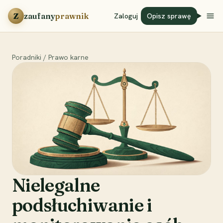
Przejdź do treści
Z
zaufany
prawnik
Zaloguj
Opisz sprawę
Poradniki
/
Prawo karne
Nielegalne
podsłuchiwanie i