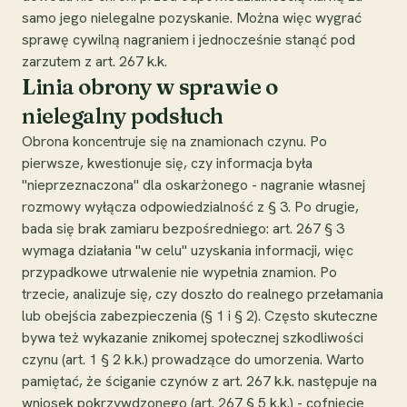
samo jego nielegalne pozyskanie. Można więc wygrać
sprawę cywilną nagraniem i jednocześnie stanąć pod
zarzutem z art. 267 k.k.
Linia obrony w sprawie o
nielegalny podsłuch
Obrona koncentruje się na znamionach czynu. Po
pierwsze, kwestionuje się, czy informacja była
"nieprzeznaczona" dla oskarżonego - nagranie własnej
rozmowy wyłącza odpowiedzialność z § 3. Po drugie,
bada się brak zamiaru bezpośredniego: art. 267 § 3
wymaga działania "w celu" uzyskania informacji, więc
przypadkowe utrwalenie nie wypełnia znamion. Po
trzecie, analizuje się, czy doszło do realnego przełamania
lub obejścia zabezpieczenia (§ 1 i § 2). Często skuteczne
bywa też wykazanie znikomej społecznej szkodliwości
czynu (art. 1 § 2 k.k.) prowadzące do umorzenia. Warto
pamiętać, że ściganie czynów z art. 267 k.k. następuje na
wniosek pokrzywdzonego (art. 267 § 5 k.k.) - cofnięcie