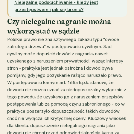
Nielegalne podsłuchiwanie - kiedy jest
przestępstwem i jak się bronić?
Czy nielegalne nagranie można
wykorzystać w sądzie
Polskie prawo nie zna sztywnego zakazu typu "owoce
zatrutego drzewa" w postępowaniu cywilnym. Sąd
cywilny może dopuścić dowód z nagrania, nawet
uzyskanego z naruszeniem prywatności, ważąc interesy
stron - praktyka jest jednak ostrożna i dowód bywa
pomijany, gdy jego pozyskanie rażąco naruszało prawo.
W postępowaniu karnym art. 168a k.p.k. stanowi, że
dowodu nie można uznać za niedopuszczalny wyłącznie z
tego powodu, że uzyskano go z naruszeniem przepisów
postępowania lub za pomocą czynu zabronionego - co w
praktyce poszerzyło dopuszczalność takich dowodów,
choć nie wyłącza ich krytycznej oceny. Kluczowy wniosek
dla klienta: dopuszczenie nielegalnego nagrania jako
dowodu nie chroni przed odpowiedzialnością karną za