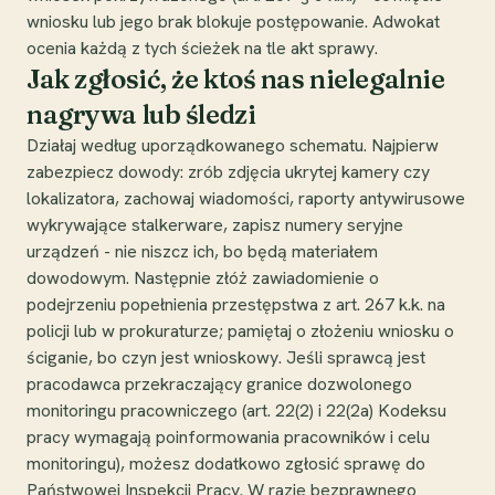
wniosku lub jego brak blokuje postępowanie. Adwokat
ocenia każdą z tych ścieżek na tle akt sprawy.
Jak zgłosić, że ktoś nas nielegalnie
nagrywa lub śledzi
Działaj według uporządkowanego schematu. Najpierw
zabezpiecz dowody: zrób zdjęcia ukrytej kamery czy
lokalizatora, zachowaj wiadomości, raporty antywirusowe
wykrywające stalkerware, zapisz numery seryjne
urządzeń - nie niszcz ich, bo będą materiałem
dowodowym. Następnie złóż zawiadomienie o
podejrzeniu popełnienia przestępstwa z art. 267 k.k. na
policji lub w prokuraturze; pamiętaj o złożeniu wniosku o
ściganie, bo czyn jest wnioskowy. Jeśli sprawcą jest
pracodawca przekraczający granice dozwolonego
monitoringu pracowniczego (art. 22(2) i 22(2a) Kodeksu
pracy wymagają poinformowania pracowników i celu
monitoringu), możesz dodatkowo zgłosić sprawę do
Państwowej Inspekcji Pracy. W razie bezprawnego