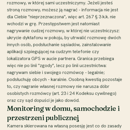
rozmowy, w której sami uczestniczymy. Jeżeli jesteś
stroną rozmowy, możesz ją nagrać - informacja nie jest
dla Ciebie "nieprzeznaczona", więc art. 267 § 3 k.k. nie
wchodzi w grę. Przestępstwem jest natomiast
nagrywanie cudzej rozmowy, w której nie uczestniczysz:
ukrycie dyktafonu w pokoju, by utrwalić rozmowę dwóch
innych osób, podsłuchanie sąsiadów, zainstalowanie
aplikacji szpiegującej na cudzym telefonie czy
lokalizatora GPS w aucie partnera. Granica przebiega
więc nie po linii "zgody", lecz po linii uczestnictwa:
nagrywam siebie i swojego rozmówcę - legalnie;
podsłuchuję obcych - karalnie. Osobną kwestią pozostaje
to, czy nagranie własnej rozmowy nie narusza dóbr
osobistych rozmówcy (art. 23 i 24 Kodeksu cywilnego)
oraz czy sąd dopuści je jako dowód.
Monitoring w domu, samochodzie i
przestrzeni publicznej
Kamera skierowana na własną posesję jest co do zasady