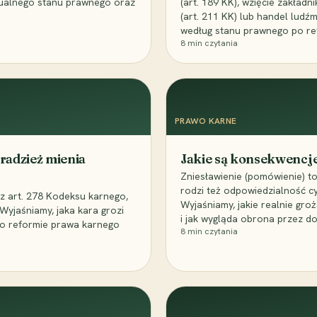
tualnego stanu prawnego oraz
(art. 189 KK), wzięcie zakładn
(art. 211 KK) lub handel ludźm
według stanu prawnego po ref
8
min czytania
PRAWO KARNE
kradzież mienia
Jakie są konsekwencje
Zniesławienie (pomówienie) t
rodzi też odpowiedzialność c
 z art. 278 Kodeksu karnego,
Wyjaśniamy, jakie realnie groż
Wyjaśniamy, jaka kara grozi
i jak wygląda obrona przez d
 po reformie prawa karnego
8
min czytania