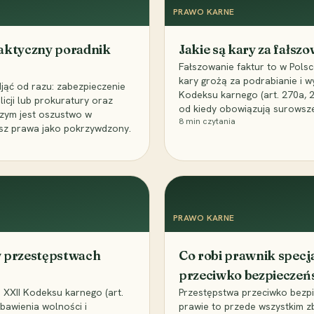
PRAWO KARNE
aktyczny poradnik
Jakie są kary za fałsz
Fałszowanie faktur to w Pols
kary grożą za podrabianie i w
djąć od razu: zabezpieczenie
Kodeksu karnego (art. 270a,
icji lub prokuratury oraz
od kiedy obowiązują surowsze 
czym jest oszustwo w
8
min czytania
asz prawa jako pokrzywdzony.
PRAWO KARNE
 w przestępstwach
Co robi prawnik specj
przeciwko bezpiecze
 XXII Kodeksu karnego (art.
Przestępstwa przeciwko bez
bawienia wolności i
prawie to przede wszystkim z