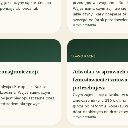
 jakie czyny są karalne, co
przestępstwa wojenne z Rozdz
ie pomaga obrońca lub
Wyjaśniamy, czym zajmuje się
jakie czyny i kary obejmuje t
szczególne (brak przedawnieni
8
min czytania
PRAWO KARNE
ansgranicznej i
Adwokat w sprawach o
(zniesławienie i zniewa
dycja i Europejski Nakaz
potrzebujesz
ziedzina. Wyjaśniamy, czym
Czym zajmuje się adwokat w spr
oby jest niedopuszczalne oraz
znieważenie (art. 216 k.k.), n
rzed sądem okręgowym.
grożą po reformie Kodeksu k
dóbr osobistych na drodze cyw
9
min czytania