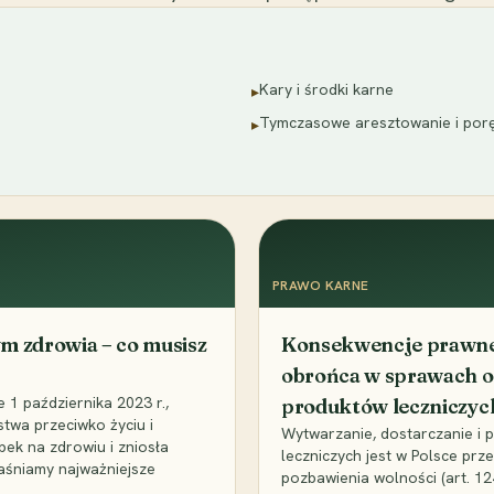
Kary i środki karne
▸
Tymczasowe aresztowanie i por
▸
PRAWO KARNE
m zdrowia – co musisz
Konsekwencje prawne 
obrońca w sprawach o
1 października 2023 r.,
produktów leczniczyc
stwa przeciwko życiu i
Wytwarzanie, dostarczanie i
bek na zdrowiu i zniosła
leczniczych jest w Polsce pr
aśniamy najważniejsze
pozbawienia wolności (art. 1