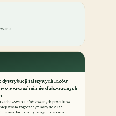
ęczenie
dystrybucji fałszywych leków:
 rozpowszechnianie sfałszowanych
h
 przechowywanie sfałszowanych produktów
zestępstwem zagrożonym karą do 5 lat
24b Prawa farmaceutycznego), a w razie