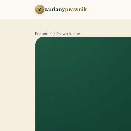
Przejdź do treści
zaufany
prawnik
Z
Poradniki
/
Prawo karne