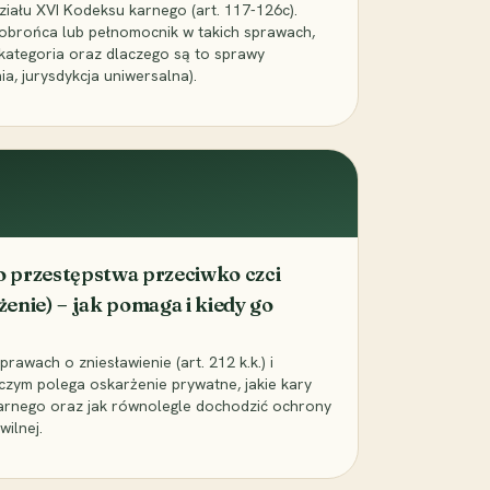
iału XVI Kodeksu karnego (art. 117-126c).
 obrońca lub pełnomocnik w takich sprawach,
a kategoria oraz dlaczego są to sprawy
a, jurysdykcja uniwersalna).
 przestępstwa przeciwko czci
żenie) – jak pomaga i kiedy go
awach o zniesławienie (art. 212 k.k.) i
a czym polega oskarżenie prywatne, jakie kary
arnego oraz jak równolegle dochodzić ochrony
ilnej.