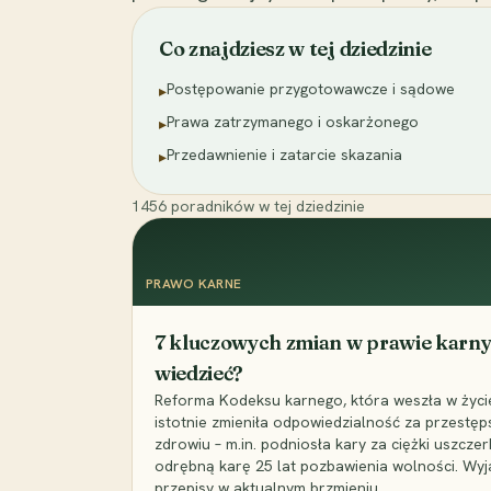
Co znajdziesz w tej dziedzinie
Postępowanie przygotowawcze i sądowe
▸
Prawa zatrzymanego i oskarżonego
▸
Przedawnienie i zatarcie skazania
▸
1456
poradników
w tej dziedzinie
PRAWO KARNE
7 kluczowych zmian w prawie karny
wiedzieć?
Reforma Kodeksu karnego, która weszła w życie 
istotnie zmieniła odpowiedzialność za przestęp
zdrowiu – m.in. podniosła kary za ciężki uszczer
odrębną karę 25 lat pozbawienia wolności. Wyj
przepisy w aktualnym brzmieniu.