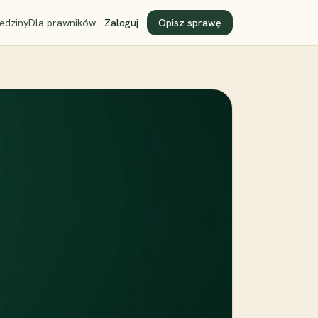
edziny
Dla prawników
Zaloguj
Opisz sprawę