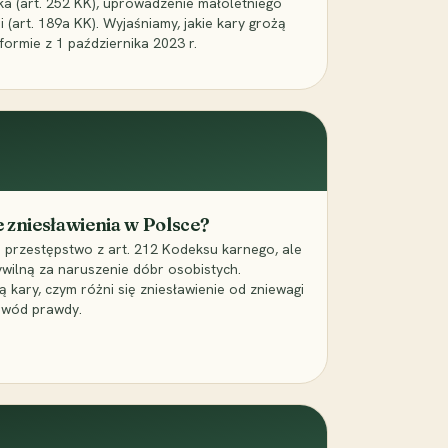
ika (art. 252 KK), uprowadzenie małoletniego
i (art. 189a KK). Wyjaśniamy, jakie kary grożą
ormie z 1 października 2023 r.
 zniesławienia w Polsce?
o przestępstwo z art. 212 Kodeksu karnego, ale
ywilną za naruszenie dóbr osobistych.
ą kary, czym różni się zniesławienie od zniewagi
owód prawdy.