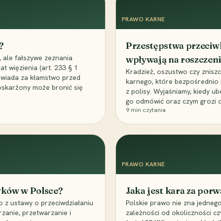
PRAWO KARNE
?
Przestępstwa przeciwk
 ale fałszywe zeznania
wpływają na roszczeni
t więzienia (art. 233 § 1
Kradzież, oszustwo czy znisz
owiada za kłamstwo przed
karnego, które bezpośrednio
 oskarżony może bronić się
z polisy. Wyjaśniamy, kiedy u
go odmówić oraz czym grozi o
9
min czytania
PRAWO KARNE
tyków w Polsce?
Jaka jest kara za por
 z ustawy o przeciwdziałaniu
Polskie prawo nie zna jedneg
rzanie, przetwarzanie i
zależności od okoliczności cz