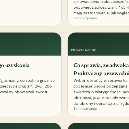
sprowadzenia niebezpieczeńst
odpowiedzialność z art. 165 
mają zastosowanie, jak wyglą
9
min czytania
PRAWO KARNE
go uzyskania
Co sprawia, że adwoka
Praktyczny przewodn
aśniamy, co realnie grozi za
Wybór obrońcy w sprawie karne
eczycielowi: art. 298 i 286
podejmuje osoba podejrzana l
z cywilny obowiązek zwrotu
świadczą o wiarygodności ad
obrończa, jawne zasady wyna
do obrony i obrońcę z urzędu
8
min czytania