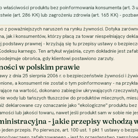
b właściwości produktu bez poinformowania konsumenta (art. 3 u
stwie (art. 286 KK) lub zagrożeniu zdrowia (art. 165 KK) - pozbaw
o z poważniejszych naruszeń na rynku żywności. Dotyka zarów
rna, jak i konsumentów, którzy płacą za towar niespełniający de
 podstawy prawnej - krzyżują się tu przepisy ustawy o bezpiecze
odeksu karnego. Ten artykuł wyjaśnia, czym dokładnie jest zafa
i podejmuje obrońca, gdy klientowi postawiono zarzuty.
ności w polskim prawie
ustawy z dnia 25 sierpnia 2006 r. o bezpieczeństwie żywności i ży
ienione, a konsument nie został o tym poinformowany - na przyk
ywające na wartość, dokonano zabiegów ukrywających rzeczywist
anie wody lub tańszych tłuszczów do produktów mlecznych, mie
ż deklarowane czy oznaczanie jako "ekologiczne" produktu bez c
ości lub jakości towaru, nawet jeśli produkt sam w sobie nie je
inistracyjna - jakie przepisy wchodzą 
 jeden przepis. Po pierwsze, art. 100 ust. 1 pkt 1 ustawy o bezpi
 spożywczego zafałszowanego - jest to przestępstwo zagrożon