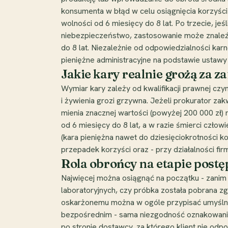
konsumenta w błąd w celu osiągnięcia korzyś
wolności od 6 miesięcy do 8 lat. Po trzecie, j
niebezpieczeństwo, zastosowanie może znaleź
do 8 lat. Niezależnie od odpowiedzialności ka
pieniężne administracyjne na podstawie ustawy
Jakie kary realnie grożą za
Wymiar kary zależy od kwalifikacji prawnej c
i żywienia grozi grzywna. Jeżeli prokurator za
mienia znacznej wartości (powyżej 200 000 zł) 
od 6 miesięcy do 8 lat, a w razie śmierci czło
(kara pieniężna nawet do dziesięciokrotności 
przepadek korzyści oraz - przy działalności f
Rola obrońcy na etapie pos
Najwięcej można osiągnąć na początku - zanim 
laboratoryjnych, czy próbka została pobrana z
oskarżonemu można w ogóle przypisać umyślno
bezpośrednim - sama niezgodność oznakowania 
po stronie dostawcy, za którego klient nie odp