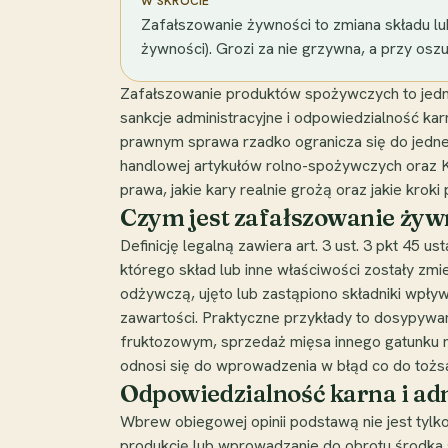
W SKRÓCIE
Zafałszowanie żywności to zmiana składu lu
żywności). Grozi za nie grzywna, a przy oszu
Zafałszowanie produktów spożywczych to jedn
sankcje administracyjne i odpowiedzialność ka
prawnym sprawa rzadko ogranicza się do jednej
handlowej artykułów rolno-spożywczych oraz K
prawa, jakie kary realnie grożą oraz jakie krok
Czym jest zafałszowanie żyw
Definicję legalną zawiera art. 3 ust. 3 pkt 45 
którego skład lub inne właściwości zostały zm
odżywczą, ujęto lub zastąpiono składniki wpł
zawartości. Praktyczne przykłady to dosypyw
fruktozowym, sprzedaż mięsa innego gatunku ni
odnosi się do wprowadzenia w błąd co do tożsam
Odpowiedzialność karna i adm
Wbrew obiegowej opinii podstawą nie jest tylko
produkcję lub wprowadzanie do obrotu środka