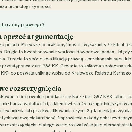
su technologii żywności.
odu radcy prawnego?
a oprzeć argumentację
ku polach. Pierwsze to brak umyślności - wykazanie, że klient dz
a. Drugie to kwestionowanie wartości dowodowej badań - błędy w
. Trzecie to spór o kwalifikację prawną - przekonanie sądu lub
ie przestępstwa z art. 286 KK. Czwarte to znikoma społeczna szko
KK), co pozwala uniknąć wpisu do Krajowego Rejestru Karnego.
we rozstrzygnięcia
kować o dobrowolne poddanie się karze (art. 387 KPK) albo - już
u nie budzą wątpliwości, a klientowi zależy na łagodniejszym wy
niewinnienia lub przekwalifikowania czynu. Sąd, oceniając wymia
 dotychczasową niekaralność. Naprawienie szkody pokrzywdzon
e rozstrzygnięcie, dlatego warto rozważyć je jako element strate