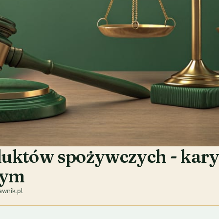
uktów spożywczych - kary
nym
wnik.pl