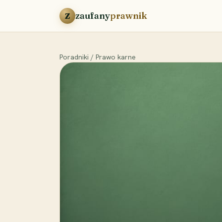
Przejdź do treści
zaufany
prawnik
Z
Poradniki
/
Prawo karne