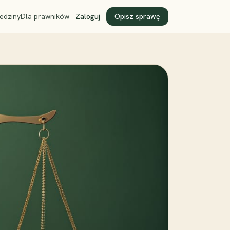
edziny
Dla prawników
Zaloguj
Opisz sprawę