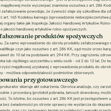
ci majątkowej może wyczerpać znamiona oszustwa z art. 286 Ko
eśli zafałszowanie powoduje, że żywność staje się szkodliwa dla z
ć art. 165 Kodeksu karnego (sprowadzenie niebezpieczeństwa 
rnej organy takie jak Inspekcja Jakości Handlowej Artykułów Ro
 o jakości handlowej artykułów rolno-spożywczych.
 zafałszowanie produktów spożywczych
zynu. Za samo wprowadzenie do obrotu produktu zafałszowanego 
kwalifikuje czyn jako oszustwo z art. 286 KK, sąd może orzec kar
nawet do 10 lat na podstawie art. 294 KK. Przy zagrożeniu zdrow
wieka lub ciężkiego uszczerbku u wielu osób - od 2 do 12 lat. Do
korzyści majątkowej uzyskanej z wprowadzenia produktu do obrotu
irmy - możliwa odpowiedzialność podmiotów zbiorowych.
tępowania przygotowawczego
prokurator skieruje akt oskarżenia. Obrońca analizuje, czy zarz
godnie z procedurą (protokół pobrania, łańcuch dowodowy, możliw
ść. To istotne, bo oszustwo z art. 286 KK jest przestępstwem
bez świadomości po stronie sprawcy nie wystarcza do skazania.
owiada, oraz czy zachowano termin przydatności i warunki przech