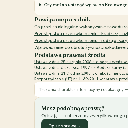
Czy można uniknąć wpisu do Krajowego
Powiązane poradniki
Co grozi za nielegalne wykonywanie zawodu r
Przestępstwa przeciwko mieniu - kradzież, roz
Przestępstwa przeciwko mieniu - rodzaje, kary
Wprowadzanie do obrotu żywności szkodliwej dla
Podstawa prawna i źródła
Ustawa z dnia 25 sierpnia 2006 r. o bezpieczeństwi
Ustawa z dnia 6 czerwca 1997 r. - Kodeks karny (ar
Ustawa z dnia 21 grudnia 2000 r. o jakości handl
Rozporządzenie (UE) nr 1169/2011 w sprawie prz
Treść ma charakter informacyjny i edukacyjny —
Masz podobną sprawę?
Opisz ją — dobierzemy zweryfikowanego p
Opisz sprawę
→