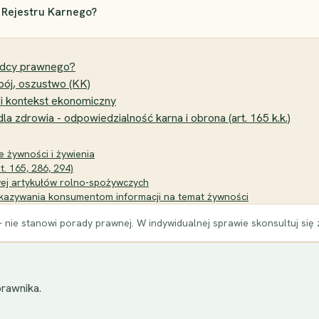
 Rejestru Karnego?
adcy prawnego?
bój, oszustwo (KK)
 i kontekst ekonomiczny
 zdrowia - odpowiedzialność karna i obrona (art. 165 k.k.)
e żywności i żywienia
t. 165, 286, 294)
owej artykułów rolno-spożywczych
ekazywania konsumentom informacji na temat żywności
 nie stanowi porady prawnej. W indywidualnej sprawie skonsultuj się
rawnika.