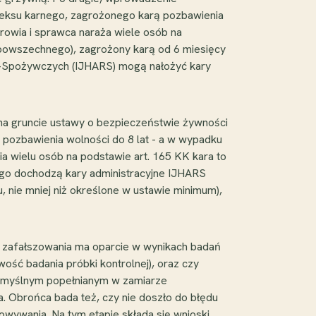
deksu karnego, zagrożonego karą pozbawienia
drowia i sprawca naraża wiele osób na
powszechnego), zagrożony karą od 6 miesięcy
lno-Spożywczych (IJHARS) mogą nałożyć kary
na gruncie ustawy o bezpieczeństwie żywności
ę pozbawienia wolności do 8 lat - a w wypadku
ia wielu osób na podstawie art. 165 KK kara to
 tego dochodzą kary administracyjne IJHARS
, nie mniej niż określone w ustawie minimum),
ut zafałszowania ma oparcie w wynikach badań
ość badania próbki kontrolnej), oraz czy
 umyślnym popełnianym w zamiarze
 Obrońca bada też, czy nie doszło do błędu
owywania. Na tym etapie składa się wnioski