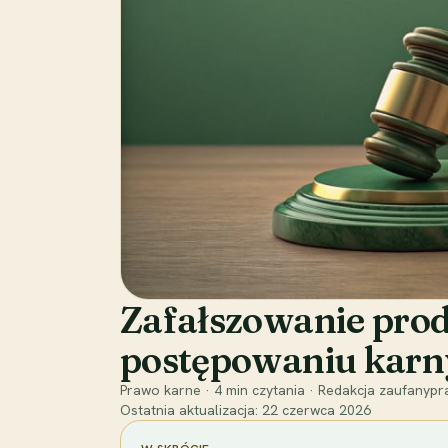
Zafałszowanie prod
postępowaniu kar
Prawo karne
·
4
min czytania
·
Redakcja zaufanypra
Ostatnia aktualizacja:
22 czerwca 2026