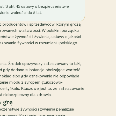
st. 3 pkt 45 ustawy o bezpieczeństwie
ienie wolności do 8 lat.
no producentów i sprzedawców, którym grożą
klarowanych właściwości. W polskim porządku
ństwie żywności i żywienia, ustawy o jakości
łszowanie żywności w rozumieniu polskiego
wienia. Środek spożywczy zafałszowany to taki,
ład gdy dodano substancje obniżające wartość
y skład albo gdy oznakowanie nie odpowiada
szanie miodu z syropem glukozowo-
ertyfikatu. Kluczowe jest to, że zafałszowanie
st niebezpieczny dla zdrowia.
w grę
eczeństwie żywności i żywienia penalizuje
e grzywną. Po drugie, wprowadzenie