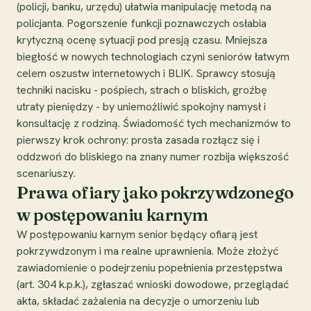
(policji, banku, urzędu) ułatwia manipulację metodą na
policjanta. Pogorszenie funkcji poznawczych osłabia
krytyczną ocenę sytuacji pod presją czasu. Mniejsza
biegłość w nowych technologiach czyni seniorów łatwym
celem oszustw internetowych i BLIK. Sprawcy stosują
techniki nacisku - pośpiech, strach o bliskich, groźbę
utraty pieniędzy - by uniemożliwić spokojny namysł i
konsultację z rodziną. Świadomość tych mechanizmów to
pierwszy krok ochrony: prosta zasada rozłącz się i
oddzwoń do bliskiego na znany numer rozbija większość
scenariuszy.
Prawa ofiary jako pokrzywdzonego
w postępowaniu karnym
W postępowaniu karnym senior będący ofiarą jest
pokrzywdzonym i ma realne uprawnienia. Może złożyć
zawiadomienie o podejrzeniu popełnienia przestępstwa
(art. 304 k.p.k.), zgłaszać wnioski dowodowe, przeglądać
akta, składać zażalenia na decyzje o umorzeniu lub