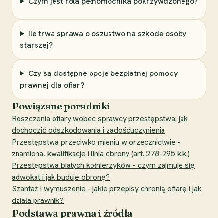
Czym jest rola pełnomocnika pokrzywdzonego?
Ile trwa sprawa o oszustwo na szkodę osoby
starszej?
Czy są dostępne opcje bezpłatnej pomocy
prawnej dla ofiar?
Powiązane poradniki
Roszczenia ofiary wobec sprawcy przestępstwa: jak
dochodzić odszkodowania i zadośćuczynienia
Przestępstwa przeciwko mieniu w orzecznictwie -
znamiona, kwalifikacje i linia obrony (art. 278-295 k.k.)
Przestępstwa białych kołnierzyków - czym zajmuje się
adwokat i jak buduje obronę?
Szantaż i wymuszenie - jakie przepisy chronią ofiarę i jak
działa prawnik?
Podstawa prawna i źródła