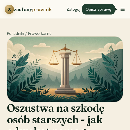
Przejdź do treści
Z
zaufany
prawnik
Zaloguj
Opisz sprawę
Poradniki
/
Prawo karne
Oszustwa na szkodę
osób starszych - jak