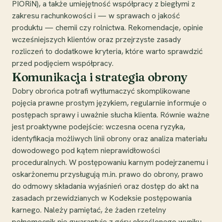
PIORiN), a także umiejętność współpracy z biegłymi z
zakresu rachunkowości i — w sprawach o jakość
produktu — chemii czy rolnictwa. Rekomendacje, opinie
wcześniejszych klientów oraz przejrzyste zasady
rozliczeń to dodatkowe kryteria, które warto sprawdzić
przed podjęciem współpracy.
Komunikacja i strategia obrony
Dobry obrońca potrafi wytłumaczyć skomplikowane
pojęcia prawne prostym językiem, regularnie informuje o
postępach sprawy i uważnie słucha klienta. Równie ważne
jest proaktywne podejście: wczesna ocena ryzyka,
identyfikacja możliwych linii obrony oraz analiza materiału
dowodowego pod kątem nieprawidłowości
proceduralnych. W postępowaniu karnym podejrzanemu i
oskarżonemu przysługują m.in. prawo do obrony, prawo
do odmowy składania wyjaśnień oraz dostęp do akt na
zasadach przewidzianych w Kodeksie postępowania
karnego. Należy pamiętać, że żaden rzetelny
pełnomocnik nie gwarantuje z góry określonego wyniku