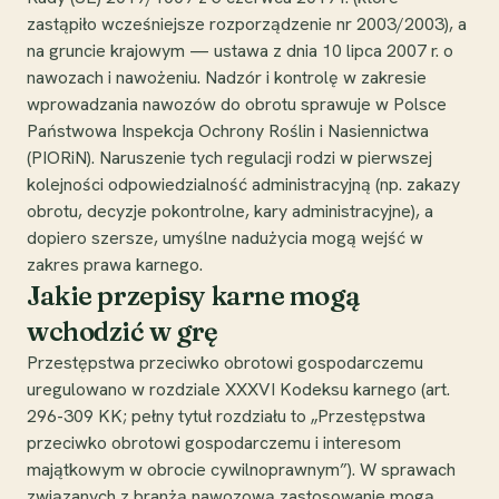
zastąpiło wcześniejsze rozporządzenie nr 2003/2003), a
na gruncie krajowym — ustawa z dnia 10 lipca 2007 r. o
nawozach i nawożeniu. Nadzór i kontrolę w zakresie
wprowadzania nawozów do obrotu sprawuje w Polsce
Państwowa Inspekcja Ochrony Roślin i Nasiennictwa
(PIORiN). Naruszenie tych regulacji rodzi w pierwszej
kolejności odpowiedzialność administracyjną (np. zakazy
obrotu, decyzje pokontrolne, kary administracyjne), a
dopiero szersze, umyślne nadużycia mogą wejść w
zakres prawa karnego.
Jakie przepisy karne mogą
wchodzić w grę
Przestępstwa przeciwko obrotowi gospodarczemu
uregulowano w rozdziale XXXVI Kodeksu karnego (art.
296-309 KK; pełny tytuł rozdziału to „Przestępstwa
przeciwko obrotowi gospodarczemu i interesom
majątkowym w obrocie cywilnoprawnym”). W sprawach
związanych z branżą nawozową zastosowanie mogą