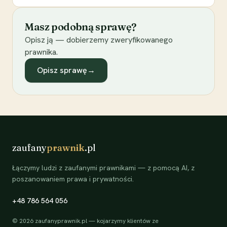
Masz podobną sprawę?
Opisz ją — dobierzemy zweryfikowanego
prawnika.
Opisz sprawę
→
zaufany
prawnik
.pl
Łączymy ludzi z zaufanymi prawnikami — z pomocą AI, z
poszanowaniem prawa i prywatności.
+48 786 564 056
©
2026
zaufanyprawnik.pl — kojarzymy klientów ze