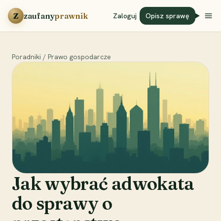
Przejdź do treści
Z
zaufany
prawnik
Zaloguj
Opisz sprawę
Poradniki
/
Prawo gospodarcze
Jak wybrać adwokata
do sprawy o