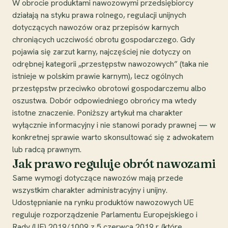
W obrocie produktami nawozowymi przedsiębiorcy
działają na styku prawa rolnego, regulacji unijnych
dotyczących nawozów oraz przepisów karnych
chroniących uczciwość obrotu gospodarczego. Gdy
pojawia się zarzut karny, najczęściej nie dotyczy on
odrębnej kategorii „przestępstw nawozowych” (taka nie
istnieje w polskim prawie karnym), lecz ogólnych
przestępstw przeciwko obrotowi gospodarczemu albo
oszustwa. Dobór odpowiedniego obrońcy ma wtedy
istotne znaczenie. Poniższy artykuł ma charakter
wyłącznie informacyjny i nie stanowi porady prawnej — w
konkretnej sprawie warto skonsultować się z adwokatem
lub radcą prawnym.
Jak prawo reguluje obrót nawozami
Same wymogi dotyczące nawozów mają przede
wszystkim charakter administracyjny i unijny.
Udostępnianie na rynku produktów nawozowych UE
reguluje rozporządzenie Parlamentu Europejskiego i
Rady (UE) 2019/1009 z 5 czerwca 2019 r. (które