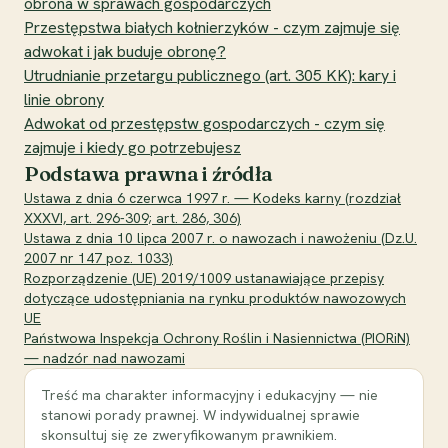
obrona w sprawach gospodarczych
Przestępstwa białych kołnierzyków - czym zajmuje się
adwokat i jak buduje obronę?
Utrudnianie przetargu publicznego (art. 305 KK): kary i
linie obrony
Adwokat od przestępstw gospodarczych - czym się
zajmuje i kiedy go potrzebujesz
Podstawa prawna i źródła
Ustawa z dnia 6 czerwca 1997 r. — Kodeks karny (rozdział
XXXVI, art. 296-309; art. 286, 306)
Ustawa z dnia 10 lipca 2007 r. o nawozach i nawożeniu (Dz.U.
2007 nr 147 poz. 1033)
Rozporządzenie (UE) 2019/1009 ustanawiające przepisy
dotyczące udostępniania na rynku produktów nawozowych
UE
Państwowa Inspekcja Ochrony Roślin i Nasiennictwa (PIORiN)
— nadzór nad nawozami
Treść ma charakter informacyjny i edukacyjny — nie
stanowi porady prawnej. W indywidualnej sprawie
skonsultuj się ze zweryfikowanym prawnikiem.