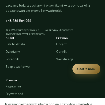
Łączymy ludzi z zaufanymi prawnikami — z pomocą AI, z
poszanowaniem prawa i prywatności.
+48 786 564 056
©
2026
zaufanyprawnik.pl — kojarzymy klientów ze
zweryfikowanymi prawnikami.
Klient
Prawnik
Jak to działa
Dołącz
Dziedziny
Cennik
Poradniki
Weryfikacja
Bezpieczeństwo
Czat z nami
Prawne
Regulamin
Prywatność
Cookies
Używamy niezbędnych plików cookie. Statystyki i marketing