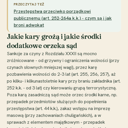
PRZECZYTAJ TEŻ
Przestępstwa przeciwko porządkowi
publicznemu (art. 252-264a k.k.) - czym są i jak
broni adwokat
Jakie kary grożą i jakie środki
dodatkowe orzeka sąd
Sankcje za czyny z Rozdziału XXXII są mocno
zróżnicowane - od grzywny i ograniczenia wolności (przy
czynach słownych mniejszej wagi), przez karę
pozbawienia wolności do 2-3 lat (art. 255, 256, 257), aż
po kilku- i kilkunastoletnie kary przy braniu zakładnika (art.
252 k.k. - od 3 lat) czy kierowaniu grupą terrorystyczną.
Poza karą zasadniczą sąd może orzec środki karne, np.
przepadek przedmiotów służących do popełnienia
przestępstwa (art. 44 k.k.), zakaz wstępu na imprezę
masową (przy zachowaniach chuligańskich), a w
sprawach z elementem majątkowym - przepadek