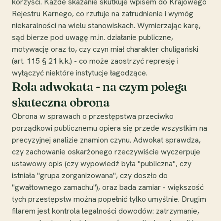
korzyści. Każde skazanie skutkuje wpisem do Krajowego
Rejestru Karnego, co rzutuje na zatrudnienie i wymóg
niekaralności na wielu stanowiskach. Wymierzając karę,
sąd bierze pod uwagę m.in. działanie publiczne,
motywację oraz to, czy czyn miał charakter chuligański
(art. 115 § 21 k.k.) - co może zaostrzyć represję i
wyłączyć niektóre instytucje łagodzące.
Rola adwokata - na czym polega
skuteczna obrona
Obrona w sprawach o przestępstwa przeciwko
porządkowi publicznemu opiera się przede wszystkim na
precyzyjnej analizie znamion czynu. Adwokat sprawdza,
czy zachowanie oskarżonego rzeczywiście wyczerpuje
ustawowy opis (czy wypowiedź była "publiczna", czy
istniała "grupa zorganizowana", czy doszło do
"gwałtownego zamachu"), oraz bada zamiar - większość
tych przestępstw można popełnić tylko umyślnie. Drugim
filarem jest kontrola legalności dowodów: zatrzymanie,