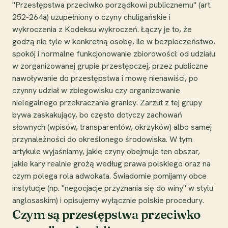
"Przestępstwa przeciwko porządkowi publicznemu" (art.
252-264a) uzupełniony o czyny chuligańskie i
wykroczenia z Kodeksu wykroczeń. Łączy je to, że
godzą nie tyle w konkretną osobę, ile w bezpieczeństwo,
spokój i normalne funkcjonowanie zbiorowości: od udziału
w zorganizowanej grupie przestępczej, przez publiczne
nawoływanie do przestępstwa i mowę nienawiści, po
czynny udział w zbiegowisku czy organizowanie
nielegalnego przekraczania granicy. Zarzut z tej grupy
bywa zaskakujący, bo często dotyczy zachowań
słownych (wpisów, transparentów, okrzyków) albo samej
przynależności do określonego środowiska. W tym
artykule wyjaśniamy, jakie czyny obejmuje ten obszar,
jakie kary realnie grożą według prawa polskiego oraz na
czym polega rola adwokata. Świadomie pomijamy obce
instytucje (np. "negocjacje przyznania się do winy" w stylu
anglosaskim) i opisujemy wyłącznie polskie procedury.
Czym są przestępstwa przeciwko