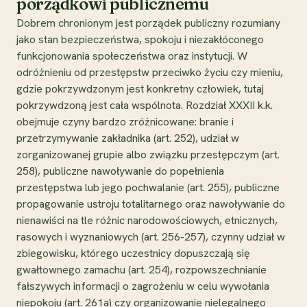
porządkowi publicznemu
Dobrem chronionym jest porządek publiczny rozumiany
jako stan bezpieczeństwa, spokoju i niezakłóconego
funkcjonowania społeczeństwa oraz instytucji. W
odróżnieniu od przestępstw przeciwko życiu czy mieniu,
gdzie pokrzywdzonym jest konkretny człowiek, tutaj
pokrzywdzoną jest cała wspólnota. Rozdział XXXII k.k.
obejmuje czyny bardzo zróżnicowane: branie i
przetrzymywanie zakładnika (art. 252), udział w
zorganizowanej grupie albo związku przestępczym (art.
258), publiczne nawoływanie do popełnienia
przestępstwa lub jego pochwalanie (art. 255), publiczne
propagowanie ustroju totalitarnego oraz nawoływanie do
nienawiści na tle różnic narodowościowych, etnicznych,
rasowych i wyznaniowych (art. 256-257), czynny udział w
zbiegowisku, którego uczestnicy dopuszczają się
gwałtownego zamachu (art. 254), rozpowszechnianie
fałszywych informacji o zagrożeniu w celu wywołania
niepokoju (art. 261a) czy organizowanie nielegalnego