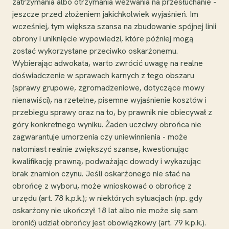
zatrzymania albo otrzymania wezwania na przesłuchanie -
jeszcze przed złożeniem jakichkolwiek wyjaśnień. Im
wcześniej, tym większa szansa na zbudowanie spójnej linii
obrony i uniknięcie wypowiedzi, które później mogą
zostać wykorzystane przeciwko oskarżonemu.
Wybierając adwokata, warto zwrócić uwagę na realne
doświadczenie w sprawach karnych z tego obszaru
(sprawy grupowe, zgromadzeniowe, dotyczące mowy
nienawiści), na rzetelne, pisemne wyjaśnienie kosztów i
przebiegu sprawy oraz na to, by prawnik nie obiecywał z
góry konkretnego wyniku. Żaden uczciwy obrońca nie
zagwarantuje umorzenia czy uniewinnienia - może
natomiast realnie zwiększyć szanse, kwestionując
kwalifikację prawną, podważając dowody i wykazując
brak znamion czynu. Jeśli oskarżonego nie stać na
obrońcę z wyboru, może wnioskować o obrońcę z
urzędu (art. 78 k.p.k.); w niektórych sytuacjach (np. gdy
oskarżony nie ukończył 18 lat albo nie może się sam
bronić) udział obrońcy jest obowiązkowy (art. 79 k.p.k.).