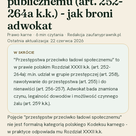
publicznemu (art. 252-
264a k.k.) - jak broni
adwokat
Prawo karne
·
6
min czytania
·
Redakcja zaufanyprawnik.pl
Ostatnia aktualizacja:
22 czerwca 2026
W SKRÓCIE
"Przestępstwa przeciwko ładowi społecznemu" to
w prawie polskim Rozdział XXXII k.k. (art. 252-
264a): m.in. udział w grupie przestępczej (art. 258),
nawoływanie do przestępstwa (art. 255) i do
nienawiści (art. 256-257). Adwokat bada znamiona
czynu, legalność dowodów i możliwość czynnego
żalu (art. 259 k.k.).
Pojęcie "przestępstw przeciwko ładowi społecznemu"
nie jest formalną kategorią polskiego Kodeksu karnego -
w praktyce odpowiada mu Rozdział XXXII k.k.