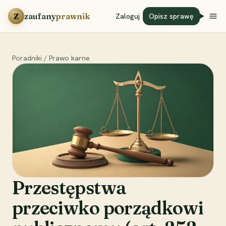
Przejdź do treści
Z
zaufany
prawnik
Zaloguj
Opisz sprawę
Poradniki
/
Prawo karne
Przestępstwa
przeciwko porządkowi