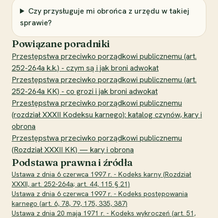
Czy przysługuje mi obrońca z urzędu w takiej
sprawie?
Powiązane poradniki
Przestępstwa przeciwko porządkowi publicznemu (art.
252-264a k.k.) - czym są i jak broni adwokat
Przestępstwa przeciwko porządkowi publicznemu (art.
252-264a KK) - co grozi i jak broni adwokat
Przestępstwa przeciwko porządkowi publicznemu
(rozdział XXXII Kodeksu karnego): katalog czynów, kary i
obrona
Przestępstwa przeciwko porządkowi publicznemu
(Rozdział XXXII KK) — kary i obrona
Podstawa prawna i źródła
Ustawa z dnia 6 czerwca 1997 r. - Kodeks karny (Rozdział
XXXII, art. 252-264a; art. 44, 115 § 21)
Ustawa z dnia 6 czerwca 1997 r. - Kodeks postępowania
karnego (art. 6, 78, 79, 175, 335, 387)
Ustawa z dnia 20 maja 1971 r. - Kodeks wykroczeń (art. 51,