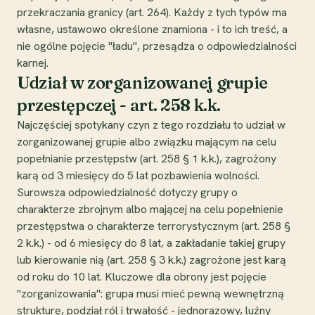
przekraczania granicy (art. 264). Każdy z tych typów ma
własne, ustawowo określone znamiona - i to ich treść, a
nie ogólne pojęcie "ładu", przesądza o odpowiedzialności
karnej.
Udział w zorganizowanej grupie
przestępczej - art. 258 k.k.
Najczęściej spotykany czyn z tego rozdziału to udział w
zorganizowanej grupie albo związku mającym na celu
popełnianie przestępstw (art. 258 § 1 k.k.), zagrożony
karą od 3 miesięcy do 5 lat pozbawienia wolności.
Surowsza odpowiedzialność dotyczy grupy o
charakterze zbrojnym albo mającej na celu popełnienie
przestępstwa o charakterze terrorystycznym (art. 258 §
2 k.k.) - od 6 miesięcy do 8 lat, a zakładanie takiej grupy
lub kierowanie nią (art. 258 § 3 k.k.) zagrożone jest karą
od roku do 10 lat. Kluczowe dla obrony jest pojęcie
"zorganizowania": grupa musi mieć pewną wewnętrzną
strukturę, podział ról i trwałość - jednorazowy, luźny