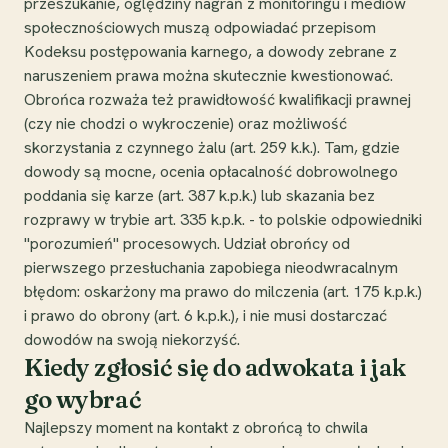
przeszukanie, oględziny nagrań z monitoringu i mediów
społecznościowych muszą odpowiadać przepisom
Kodeksu postępowania karnego, a dowody zebrane z
naruszeniem prawa można skutecznie kwestionować.
Obrońca rozważa też prawidłowość kwalifikacji prawnej
(czy nie chodzi o wykroczenie) oraz możliwość
skorzystania z czynnego żalu (art. 259 k.k.). Tam, gdzie
dowody są mocne, ocenia opłacalność dobrowolnego
poddania się karze (art. 387 k.p.k.) lub skazania bez
rozprawy w trybie art. 335 k.p.k. - to polskie odpowiedniki
"porozumień" procesowych. Udział obrońcy od
pierwszego przesłuchania zapobiega nieodwracalnym
błędom: oskarżony ma prawo do milczenia (art. 175 k.p.k.)
i prawo do obrony (art. 6 k.p.k.), i nie musi dostarczać
dowodów na swoją niekorzyść.
Kiedy zgłosić się do adwokata i jak
go wybrać
Najlepszy moment na kontakt z obrońcą to chwila