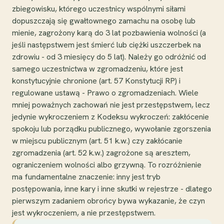
zbiegowisku, którego uczestnicy wspólnymi siłami
dopuszczają się gwałtownego zamachu na osobę lub
mienie, zagrożony karą do 3 lat pozbawienia wolności (a
jeśli następstwem jest śmierć lub ciężki uszczerbek na
zdrowiu - od 3 miesięcy do 5 lat). Należy go odróżnić od
samego uczestnictwa w zgromadzeniu, które jest
konstytucyjnie chronione (art. 57 Konstytucji RP) i
regulowane ustawą - Prawo o zgromadzeniach. Wiele
mniej poważnych zachowań nie jest przestępstwem, lecz
jedynie wykroczeniem z Kodeksu wykroczeń: zakłócenie
spokoju lub porządku publicznego, wywołanie zgorszenia
w miejscu publicznym (art. 51 k.w.) czy zakłócanie
zgromadzenia (art. 52 k.w.) zagrożone są aresztem,
ograniczeniem wolności albo grzywną. To rozróżnienie
ma fundamentalne znaczenie: inny jest tryb
postępowania, inne kary i inne skutki w rejestrze - dlatego
pierwszym zadaniem obrońcy bywa wykazanie, że czyn
jest wykroczeniem, a nie przestępstwem.