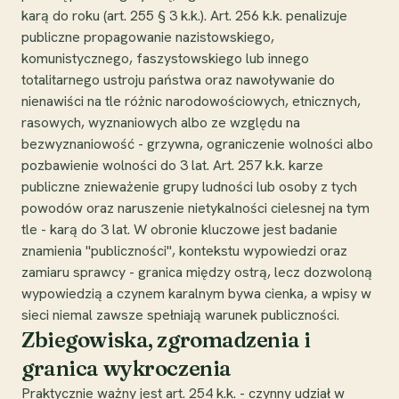
karą do roku (art. 255 § 3 k.k.). Art. 256 k.k. penalizuje
publiczne propagowanie nazistowskiego,
komunistycznego, faszystowskiego lub innego
totalitarnego ustroju państwa oraz nawoływanie do
nienawiści na tle różnic narodowościowych, etnicznych,
rasowych, wyznaniowych albo ze względu na
bezwyznaniowość - grzywna, ograniczenie wolności albo
pozbawienie wolności do 3 lat. Art. 257 k.k. karze
publiczne znieważenie grupy ludności lub osoby z tych
powodów oraz naruszenie nietykalności cielesnej na tym
tle - karą do 3 lat. W obronie kluczowe jest badanie
znamienia "publiczności", kontekstu wypowiedzi oraz
zamiaru sprawcy - granica między ostrą, lecz dozwoloną
wypowiedzią a czynem karalnym bywa cienka, a wpisy w
sieci niemal zawsze spełniają warunek publiczności.
Zbiegowiska, zgromadzenia i
granica wykroczenia
Praktycznie ważny jest art. 254 k.k. - czynny udział w