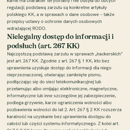
karne ma charakter terytorialny i nie odsyła do obcych
regulacji; podstawą zarzutu są konkretne artykuły
polskiego KK, a w sprawach o dane osobowe – także
przepisy ustawy o ochronie danych osobowych
wdrażającej RODO.
Nielegalny dostęp do informacji i
podsłuch (art. 267 KK)
Najczęstszą podstawą zarzutu w sprawach „hackerskich”
jest art. 267 KK. Zgodnie z art. 267 § 1 KK, kto bez
uprawnienia uzyskuje dostęp do informacji dla niego
nieprzeznaczonej, otwierając zamknięte pismo,
podłączając się do sieci telekomunikacyjnej lub
przełamując albo omijając elektroniczne, magnetyczne,
informatyczne lub inne szczególne jej zabezpieczenie,
podlega grzywnie, karze ograniczenia wolności albo
pozbawienia wolności do lat 2. Art. 267 § 2 KK rozszerza
karalność na uzyskanie bez uprawnienia dostępu do
całości lub części systemu informatycznego. Z kolei art.