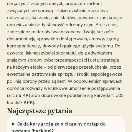
nie „czyść” żadnych danych, urządzeń ani kont
związanych ze sprawą – takie działanie może być
odczytane jako zacieranie śladów i poważnie zaszkodzić
obronie, a niekiedy stanowić odrębny czyn. Po trzecie,
zabezpiecz materiały świadczące na Twoją korzyść:
dokumentację uprawnień dostępowych, umowy, zgody,
korespondencję, dowody legalnego użycia systemu. Po
czwarte, jak najszybciej skonsultuj się z adwokatem
znającym sprawy cyberprzestępczości i ustal strategię
na każdym etapie – od pierwszego przesłuchania, przez
ewentualne zatrzymanie sprzętu i środki zapobiegawcze,
po linię obrony przed sądem. W odpowiednich sprawach
obrońca rozważy warunkowe umorzenie postępowania
(art. 66 KK) albo dobrowolne poddanie się karze (art. 335
lub 387 KPK).
Najczęstsze pytania
Jakie kary grożą za nielegalny dostęp do
systemu (hacking)?