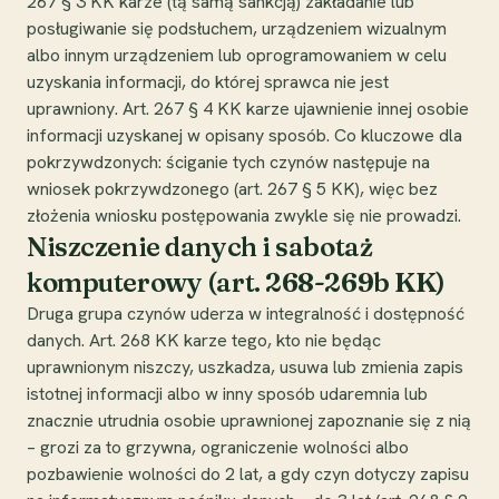
267 § 3 KK karze (tą samą sankcją) zakładanie lub
posługiwanie się podsłuchem, urządzeniem wizualnym
albo innym urządzeniem lub oprogramowaniem w celu
uzyskania informacji, do której sprawca nie jest
uprawniony. Art. 267 § 4 KK karze ujawnienie innej osobie
informacji uzyskanej w opisany sposób. Co kluczowe dla
pokrzywdzonych: ściganie tych czynów następuje na
wniosek pokrzywdzonego (art. 267 § 5 KK), więc bez
złożenia wniosku postępowania zwykle się nie prowadzi.
Niszczenie danych i sabotaż
komputerowy (art. 268-269b KK)
Druga grupa czynów uderza w integralność i dostępność
danych. Art. 268 KK karze tego, kto nie będąc
uprawnionym niszczy, uszkadza, usuwa lub zmienia zapis
istotnej informacji albo w inny sposób udaremnia lub
znacznie utrudnia osobie uprawnionej zapoznanie się z nią
– grozi za to grzywna, ograniczenie wolności albo
pozbawienie wolności do 2 lat, a gdy czyn dotyczy zapisu