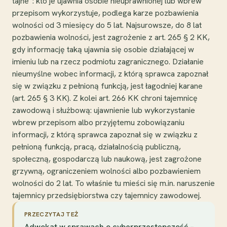
tajne”: kto je ujawnia osobie nieuprawnionej lub wbrew
przepisom wykorzystuje, podlega karze pozbawienia
wolności od 3 miesięcy do 5 lat. Najsurowsze, do 8 lat
pozbawienia wolności, jest zagrożenie z art. 265 § 2 KK,
gdy informację taką ujawnia się osobie działającej w
imieniu lub na rzecz podmiotu zagranicznego. Działanie
nieumyślne wobec informacji, z którą sprawca zapoznał
się w związku z pełnioną funkcją, jest łagodniej karane
(art. 265 § 3 KK). Z kolei art. 266 KK chroni tajemnicę
zawodową i służbową: ujawnienie lub wykorzystanie
wbrew przepisom albo przyjętemu zobowiązaniu
informacji, z którą sprawca zapoznał się w związku z
pełnioną funkcją, pracą, działalnością publiczną,
społeczną, gospodarczą lub naukową, jest zagrożone
grzywną, ograniczeniem wolności albo pozbawieniem
wolności do 2 lat. To właśnie tu mieści się m.in. naruszenie
tajemnicy przedsiębiorstwa czy tajemnicy zawodowej.
PRZECZYTAJ TEŻ
Adwokat w sprawach o cyberprzestępczość –