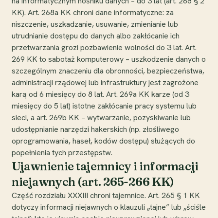
na informatycznym nośniku danych – do 3 lat (art. 268 § 2
KK). Art. 268a KK chroni dane informatyczne: za
niszczenie, uszkadzanie, usuwanie, zmienianie lub
utrudnianie dostępu do danych albo zakłócanie ich
przetwarzania grozi pozbawienie wolności do 3 lat. Art.
269 KK to sabotaż komputerowy – uszkodzenie danych o
szczególnym znaczeniu dla obronności, bezpieczeństwa,
administracji rządowej lub infrastruktury jest zagrożone
karą od 6 miesięcy do 8 lat. Art. 269a KK karze (od 3
miesięcy do 5 lat) istotne zakłócanie pracy systemu lub
sieci, a art. 269b KK – wytwarzanie, pozyskiwanie lub
udostępnianie narzędzi hakerskich (np. złośliwego
oprogramowania, haseł, kodów dostępu) służących do
popełnienia tych przestępstw.
Ujawnienie tajemnicy i informacji
niejawnych (art. 265-266 KK)
Część rozdziału XXXIII chroni tajemnice. Art. 265 § 1 KK
dotyczy informacji niejawnych o klauzuli „tajne” lub „ściśle