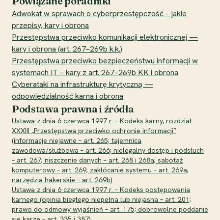
Powiązane poradniki
Adwokat w sprawach o cyberprzestępczość – jakie
przepisy, kary i obrona
Przestępstwa przeciwko komunikacji elektronicznej —
kary i obrona (art. 267–269b k.k.)
Przestępstwa przeciwko bezpieczeństwu informacji w
systemach IT – kary z art. 267–269b KK i obrona
Cyberataki na infrastrukturę krytyczną —
odpowiedzialność karna i obrona
Podstawa prawna i źródła
Ustawa z dnia 6 czerwca 1997 r. – Kodeks karny, rozdział
XXXIII „Przestępstwa przeciwko ochronie informacji”
(informacje niejawne – art. 265; tajemnica
zawodowa/służbowa – art. 266; nielegalny dostęp i podsłuch
– art. 267; niszczenie danych – art. 268 i 268a; sabotaż
komputerowy – art. 269; zakłócanie systemu – art. 269a;
narzędzia hakerskie – art. 269b)
Ustawa z dnia 6 czerwca 1997 r. – Kodeks postępowania
karnego (opinia biegłego niepełna lub niejasna – art. 201;
prawo do odmowy wyjaśnień – art. 175; dobrowolne poddanie
się karze – art. 335 i 387)