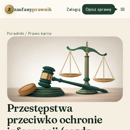
Przejdź do treści
Z
zaufany
prawnik
Zaloguj
Opisz sprawę
Poradniki
/
Prawo karne
Przestępstwa
przeciwko ochronie