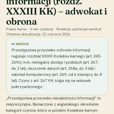
informacji (rozdz.
XXXIII KK) – adwokat i
obrona
Prawo karne
·
6
min czytania
·
Redakcja zaufanyprawnik.pl
Ostatnia aktualizacja:
22 czerwca 2026
W SKRÓCIE
Przestępstwa przeciwko ochronie informacji
reguluje rozdział XXXIII Kodeksu karnego (art. 265-
269c): m.in. nielegalny dostęp i podsłuch (art. 267,
do 2 lat), niszczenie danych (art. 268a, do 3 lat) i
sabotaż komputerowy (art. 269, od 6 miesięcy do 8
lat). Czyny z art. 267 KK ściga się na wniosek
pokrzywdzonego.
„Przestępstwa przeciwko niezależności informacji” to
nieprecyzyjne, tłumaczone z angielskiego określenie
kategorii czynów, które w polskim Kodeksie karnym