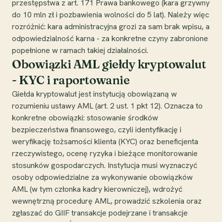
przestępstwa z art. 171 Prawa bankowego (kara grzywny
do 10 mln zł i pozbawienia wolności do 5 lat). Należy więc
rozróżnić: kara administracyjna grozi za sam brak wpisu, a
odpowiedzialność karna - za konkretne czyny zabronione
popełnione w ramach takiej działalności.
Obowiązki AML giełdy kryptowalut
- KYC i raportowanie
Giełda kryptowalut jest instytucją obowiązaną w
rozumieniu ustawy AML (art. 2 ust. 1 pkt 12). Oznacza to
konkretne obowiązki: stosowanie środków
bezpieczeństwa finansowego, czyli identyfikację i
weryfikację tożsamości klienta (KYC) oraz beneficjenta
rzeczywistego, ocenę ryzyka i bieżące monitorowanie
stosunków gospodarczych. Instytucja musi wyznaczyć
osoby odpowiedzialne za wykonywanie obowiązków
AML (w tym członka kadry kierowniczej), wdrożyć
wewnętrzną procedurę AML, prowadzić szkolenia oraz
zgłaszać do GIIF transakcje podejrzane i transakcje