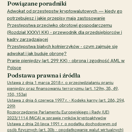
Powiązane poradniki
Adwokat od przestępstw kryptowalutowych — kiedy go
potrzebujesz i jakie przepisy mają zastosowanie
Przestępstwa przeciwko obrotowi gospodarczemu
(Rozdział XXXVI KK) - przewodnik dla przedsiębiorców i
kadry zarządzającej
Przestępstwa białych kołnierzyków - czym zajmuje się
adwokat i jak buduje obronę?
Pranie pieniędzy (art. 299 KK) - obrona i zgodność AML w
Polsce
Podstawa prawna i źródła
Ustawa z dnia 1 marca 2018 r. o przeciwdziałaniu praniu
pieniędzy oraz finansowaniu terroryzmu (art. 129m, 35, 49,
150, 153a)
Ustawa z dnia 6 czerwca 1997 r. - Kodeks karny (art. 286, 294,
299)
Rozporządzenie Parlamentu Europejskiego i Rady (UE)
2023/1114 (MiCA) w sprawie rynków kryptoaktywów
Ustawa z dnia 26 lipca 1991 r. o podatku dochodowym od
osób fizycznych (art. 30b - opodatkowanie walut wirtualnych)