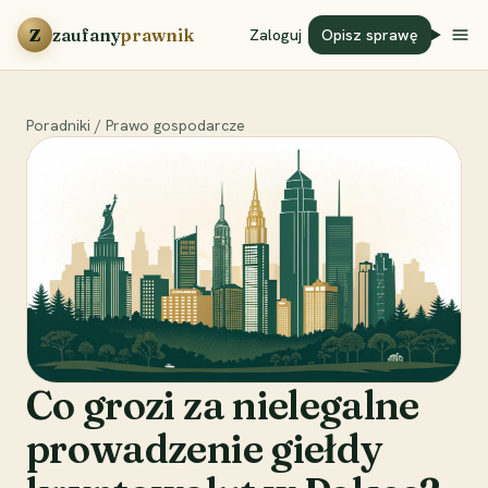
Przejdź do treści
Z
zaufany
prawnik
Zaloguj
Opisz sprawę
Poradniki
/
Prawo gospodarcze
Co grozi za nielegalne
prowadzenie giełdy