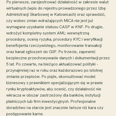
Po pierwsze, zarejestrować działalność w zakresie walut
wirtualnych (wpis do rejestru prowadzonego przez Izbę
Administracji Skarbowej w Katowicach) oraz sprawdzić,
czy wobec zmian wdrażających MiCA nie jest już
wymagane uzyskanie statusu CASP w KNF. Po drugie,
wdrożyć kompletny system AML: wewnętrzną
procedurę, ocenę ryzyka, procedury KYC i weryfikacji
beneficjenta rzeczywistego, monitorowanie transakcji
oraz kanał zgłoszeń do GIIF. Po trzecie, zapewnić
bezpieczne przechowywanie danych i dokumentacji przez
5 lat. Po czwarte, na bieżąco aktualizować polityki -
przynajmniej raz w roku oraz każdorazowo po istotnej
zmianie przepisów. Po piąte, skonsultować model
biznesowy z prawnikiem specjalizującym się w prawie
rynku kryptoaktywów, aby ocenić, czy działalność nie
wkracza w obszar zastrzeżony dla banków, instytucji
płatniczych lub firm inwestycyjnych. Profesjonalne
doradztwo na starcie jest znacznie tańsze niż kara czy
postępowanie karne.