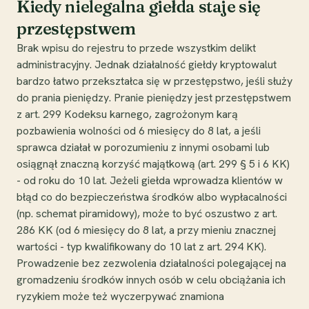
Kiedy nielegalna giełda staje się
przestępstwem
Brak wpisu do rejestru to przede wszystkim delikt
administracyjny. Jednak działalność giełdy kryptowalut
bardzo łatwo przekształca się w przestępstwo, jeśli służy
do prania pieniędzy. Pranie pieniędzy jest przestępstwem
z art. 299 Kodeksu karnego, zagrożonym karą
pozbawienia wolności od 6 miesięcy do 8 lat, a jeśli
sprawca działał w porozumieniu z innymi osobami lub
osiągnął znaczną korzyść majątkową (art. 299 § 5 i 6 KK)
- od roku do 10 lat. Jeżeli giełda wprowadza klientów w
błąd co do bezpieczeństwa środków albo wypłacalności
(np. schemat piramidowy), może to być oszustwo z art.
286 KK (od 6 miesięcy do 8 lat, a przy mieniu znacznej
wartości - typ kwalifikowany do 10 lat z art. 294 KK).
Prowadzenie bez zezwolenia działalności polegającej na
gromadzeniu środków innych osób w celu obciążania ich
ryzykiem może też wyczerpywać znamiona