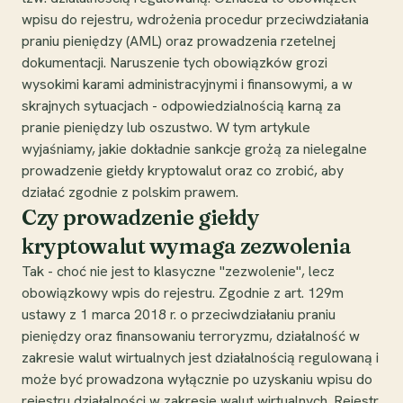
wpisu do rejestru, wdrożenia procedur przeciwdziałania
praniu pieniędzy (AML) oraz prowadzenia rzetelnej
dokumentacji. Naruszenie tych obowiązków grozi
wysokimi karami administracyjnymi i finansowymi, a w
skrajnych sytuacjach - odpowiedzialnością karną za
pranie pieniędzy lub oszustwo. W tym artykule
wyjaśniamy, jakie dokładnie sankcje grożą za nielegalne
prowadzenie giełdy kryptowalut oraz co zrobić, aby
działać zgodnie z polskim prawem.
Czy prowadzenie giełdy
kryptowalut wymaga zezwolenia
Tak - choć nie jest to klasyczne "zezwolenie", lecz
obowiązkowy wpis do rejestru. Zgodnie z art. 129m
ustawy z 1 marca 2018 r. o przeciwdziałaniu praniu
pieniędzy oraz finansowaniu terroryzmu, działalność w
zakresie walut wirtualnych jest działalnością regulowaną i
może być prowadzona wyłącznie po uzyskaniu wpisu do
rejestru działalności w zakresie walut wirtualnych. Rejestr