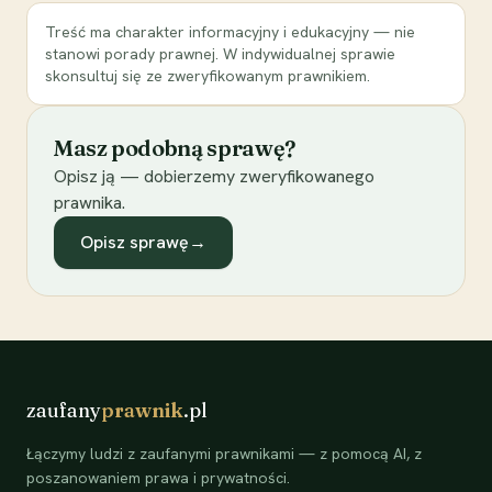
Treść ma charakter informacyjny i edukacyjny — nie
stanowi porady prawnej. W indywidualnej sprawie
skonsultuj się ze zweryfikowanym prawnikiem.
Masz podobną sprawę?
Opisz ją — dobierzemy zweryfikowanego
prawnika.
Opisz sprawę
→
zaufany
prawnik
.pl
Łączymy ludzi z zaufanymi prawnikami — z pomocą AI, z
poszanowaniem prawa i prywatności.