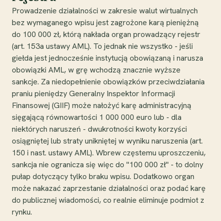
Prowadzenie działalności w zakresie walut wirtualnych
bez wymaganego wpisu jest zagrożone karą pieniężną
do 100 000 zł, którą nakłada organ prowadzący rejestr
(art. 153a ustawy AML). To jednak nie wszystko - jeśli
giełda jest jednocześnie instytucją obowiązaną i narusza
obowiązki AML, w grę wchodzą znacznie wyższe
sankcje. Za niedopełnienie obowiązków przeciwdziałania
praniu pieniędzy Generalny Inspektor Informacji
Finansowej (GIIF) może nałożyć karę administracyjną
sięgającą równowartości 1 000 000 euro lub - dla
niektórych naruszeń - dwukrotności kwoty korzyści
osiągniętej lub straty unikniętej w wyniku naruszenia (art.
150 i nast. ustawy AML). Wbrew częstemu uproszczeniu,
sankcja nie ogranicza się więc do "100 000 zł" - to dolny
pułap dotyczący tylko braku wpisu. Dodatkowo organ
może nakazać zaprzestanie działalności oraz podać karę
do publicznej wiadomości, co realnie eliminuje podmiot z
rynku.