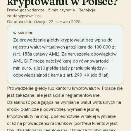
kryptowalut w Polsce?
Prawo gospodarcze
·
5
min czytania
·
Redakcja
zaufanyprawnik.pl
Ostatnia aktualizacja:
22 czerwca 2026
W SKRÓCIE
Za prowadzenie giełdy kryptowalut bez wpisu do
rejestru walut wirtualnych grozi kara do 100 000 zł
(art. 153a ustawy AML). Za naruszenie obowiązków
AML GIIF może nałożyć karę do równowartości 1
mln euro, a jeśli giełda służy praniu pieniędzy -
odpowiedzialność karna z art. 299 KK (do 8 lat).
Prowadzenie giełdy lub kantoru kryptowalut w Polsce nie
jest zakazane, ale jest ściśle reglamentowane.
Działalność polegająca na wymianie walut wirtualnych na
środki płatnicze (i odwrotnie), wymianie jednej
kryptowaluty na inną, pośrednictwie w takiej wymianie
oraz na prowadzeniu rachunków (portfeli) klientów jest
tzw. działalnością regulowaną. Oznacza to obowiązek