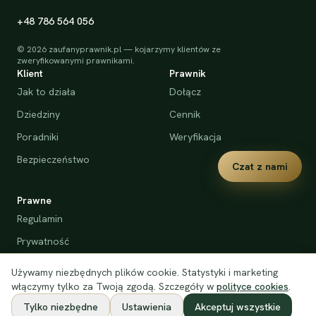
+48 786 564 056
©
2026
zaufanyprawnik.pl — kojarzymy klientów ze
zweryfikowanymi prawnikami.
Klient
Prawnik
Jak to działa
Dołącz
Dziedziny
Cennik
Poradniki
Weryfikacja
Bezpieczeństwo
Czat z nami
Prawne
Regulamin
Prywatność
Cookies
Używamy niezbędnych plików cookie. Statystyki i marketing
Deklaracja dostępności
włączymy tylko za Twoją zgodą. Szczegóły w
polityce cookies
.
Tylko niezbędne
Ustawienia
Akceptuj wszystkie